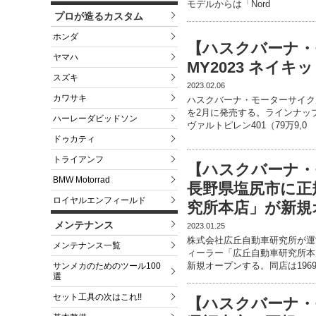
モデルからは「Nord
プロが造るカスタム
ホンダ
【ハスクバーナ・
ヤマハ
MY2023 ネイ
スズキ
2023.02.06
カワサキ
ハスクバーナ・モーターサイク
を2月に発売する。ラインナップは
ハーレーダビッドソン
ヴァルトピレン401（79万9,0
ドゥカティ
トライアンフ
【ハスクバーナ・
BMW Motorrad
長野県塩尻市に正
ロイヤルエンフィールド
究所本店」が新規
メンテナンス
2023.01.25
株式会社広丘自動車研究所が運
メンテナンス一覧
ィーラー「広丘自動車研究所本店
新規オープンする。同店は196
サンメカのためのツール100
選
セット工具の次はこれ!!
【ハスクバーナ・