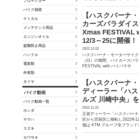
プロテクター
バイク雑貨
【ハスクバーナ・
ケミカル
カーズパラダイス
メンテナンス用品
Xmas FESTIV
エンジンオイル
12/3～25に開催！
盗難防止用品
2022.12.02
ハンドル
ハスクバーナ・モーターサイクル
（日）の期間、バイカーズパラダ
電装類
FESTIVAL with バイパラサ
外装類
【ハスクバーナ・
タイヤ
ディーラー「ハス
バイク動画
ルズ 川崎中央」を
バイク動画一覧
2022.11.22
ホンダ
正規ディーラー「ハスクバーナ
区から宮前区に移転し2022年
ヤマハ
舗は KTM グループ全ブラン
スズキ
カワサキ