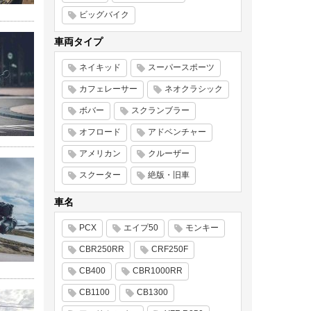
ビッグバイク
車両タイプ
ネイキッド
スーパースポーツ
カフェレーサー
ネオクラシック
ボバー
スクランブラー
オフロード
アドベンチャー
アメリカン
クルーザー
スクーター
絶版・旧車
車名
PCX
エイプ50
モンキー
CBR250RR
CRF250F
CB400
CBR1000RR
CB1100
CB1300