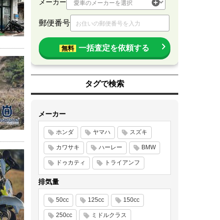
メーカー
郵便番号
一括査定を依頼する
無料
タグで検索
メーカー
ホンダ
ヤマハ
スズキ
カワサキ
ハーレー
BMW
ドゥカティ
トライアンフ
排気量
50cc
125cc
150cc
250cc
ミドルクラス