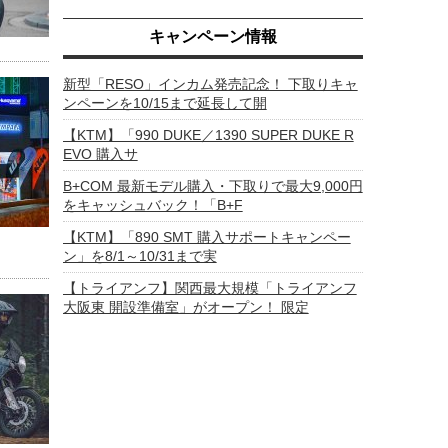
キャンペーン情報
新型「RESO」インカム発売記念！ 下取りキャ
ンペーンを10/15まで延長して開
【KTM】「990 DUKE／1390 SUPER DUKE R
EVO 購入サ
B+COM 最新モデル購入・下取りで最大9,000円
をキャッシュバック！「B+F
【KTM】「890 SMT 購入サポートキャンペー
ン」を8/1～10/31まで実
【トライアンフ】関西最大規模「トライアンフ
大阪東 開設準備室」がオープン！ 限定