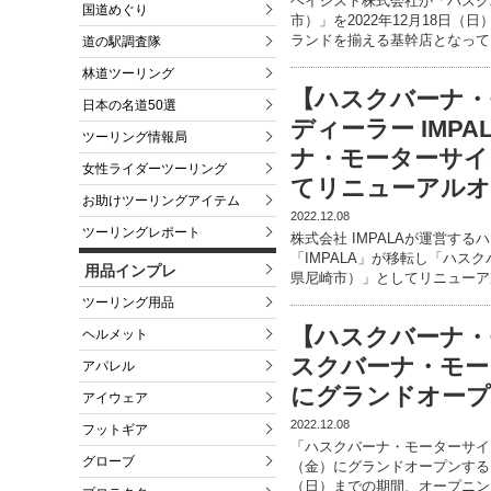
ベイシスト株式会社が「ハスク
国道めぐり
市）」を2022年12月18日（
ランドを揃える基幹店となって
道の駅調査隊
林道ツーリング
【ハスクバーナ・
日本の名道50選
ディーラー IMP
ツーリング情報局
ナ・モーターサイ
女性ライダーツーリング
てリニューアルオ
お助けツーリングアイテム
2022.12.08
ツーリングレポート
株式会社 IMPALAが運営す
「IMPALA」が移転し「ハ
用品インプレ
県尼崎市）」としてリニューア
ツーリング用品
【ハスクバーナ・
ヘルメット
スクバーナ・モータ
アパレル
にグランドオープ
アイウェア
2022.12.08
フットギア
「ハスクバーナ・モーターサイク
グローブ
（金）にグランドオープンする
（日）までの期間、オープニン