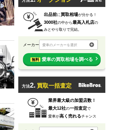
方法
出品前
買取相場
に
が分かる！
3000社
最高入札店
の中から
の
みとやり取りで完結。
メーカー
愛車のメーカーを選択
愛車の買取相場を調べる
無料
2.
買取一括査定
方法
業界最大級の加盟店数！
最大12社
一括査定
の
で
高く売れる
愛車が
チャンス