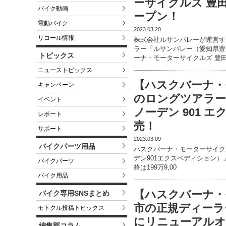
ーサイクルズ 豊
バイク動画
ープン！
電動バイク
2023.03.20
リコール情報
株式会社ルサンバレーが運営す
ラー「ルサンバレー（愛知県豊田
トピックス
ーナ・モーターサイクルズ 豊
ニューストピックス
【ハスクバーナ・
キャンペーン
のロングツアラー「Nor
イベント
ノーデン 901 
レポート
売！
サポート
2023.03.09
バイクパーツ用品
ハスクバーナ・モーターサイクルズ・ジ
デン901エクスペディション）
バイクパーツ
格は199万9,00
バイク用品
【ハスクバーナ・
バイク専用SNSまとめ
市の正規ディーラ
モトクル投稿トピックス
にリニューアルオ
編集部コラム