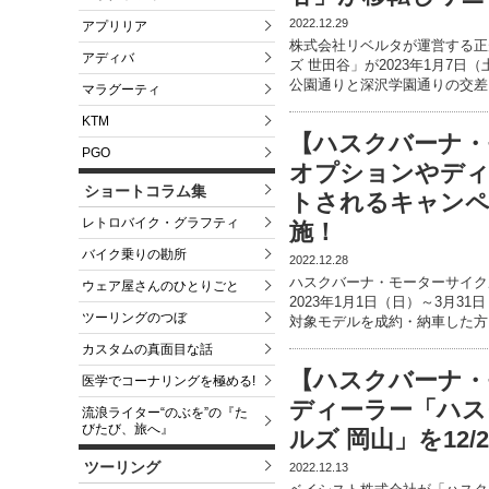
2022.12.29
アプリリア
株式会社リベルタが運営する正
アディバ
ズ 世田谷」が2023年1月7
公園通りと深沢学園通りの交差
マラグーティ
KTM
【ハスクバーナ・
PGO
オプションやデ
ショートコラム集
トされるキャンペー
レトロバイク・グラフティ
施！
バイク乗りの勘所
2022.12.28
ハスクバーナ・モーターサイク
ウェア屋さんのひとりごと
2023年1月1日（日）～3月
ツーリングのつぼ
対象モデルを成約・納車した方
カスタムの真面目な話
【ハスクバーナ・
医学でコーナリングを極める!
ディーラー「ハス
流浪ライター“のぶを”の『た
びたび、旅へ』
ルズ 岡山」を12
ツーリング
2022.12.13