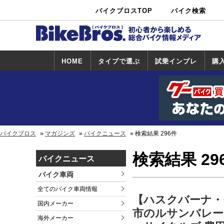
バイクブロスTOP
バイク検索
中古バイ
カタログ検
ショップ検
ク・新車検
索
索
索
HOME
タイプで選ぶ
試乗インプレ
購
スポーツ＆ネ
原付＆ミニバ
アメリカン＆
ビッグスクー
オフロード
試乗インプレ
ホンダ
ヤマハ
スズキ
カワサキ
ハーレー
BMW
トライアンフ
ドゥカティ
購
ホ
ヤ
ス
カ
イキッド
イク
クルーザー
ター
一覧
一
バイクブロス
マガジンズ
バイクニュース
検索結果 296件
検索結果 29
バイクニュース
バイク車両
全てのバイク車両情報
【ハスクバーナ・
国内メーカー
市のルサンバレー
海外メーカー