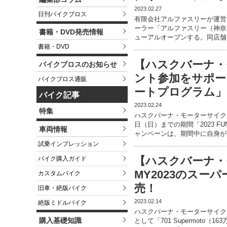
2023.02.27
日刊バイクブロス
有限会社アルファスリーが運営
ーラー「アルファスリー（神奈川
書籍・DVD発売情報
ューアルオープンする。同店舗
書籍・DVD
【ハスクバーナ・
バイクブロスのお知らせ
ント参加をサポート
バイクブロス通販
ートプログラム」
バイク記事
2023.02.24
特集
ハスクバーナ・モーターサイクル
日（日）までの期間「2023 
車両情報
ャンペーンは、期間中に自身が
試乗インプレッション
【ハスクバーナ・
バイク購入ガイド
MY2023のス
カスタムバイク
売！
旧車・絶版バイク
2023.02.14
絶版ミドルバイク
ハスクバーナ・モーターサイクル
購入基礎知識
として「701 Supermoto