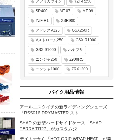
アフリカツイン
YZF-R250
SR400
MT-07
MT-09
YZF-R1
XSR900
アドレスV125
GSX250R
Vストローム250
GSX-R1000
GSX-S1000
ハヤブサ
ニンジャ250
Z900RS
ニンジャ1000
ZRX1200
バイク用品情報
アールエスタイチの新ライディングシューズ
「RSS016 DRYMASTER スト
SHAD の新型ハードサイドケース「SHAD
TERRA TR27」がカスタムジ
デイトナから「HOT GRIP WRAP HEAT」が発