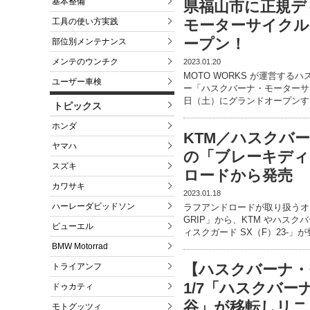
基本整備
県福山市に正規デ
工具の使い方実践
モーターサイクルズ
ープン！
部位別メンテナンス
メンテのウンチク
2023.01.20
MOTO WORKS が運営す
ユーザー車検
ー「ハスクバーナ・モーターサイ
日（土）にグランドオープンす
トピックス
ホンダ
KTM／ハスクバー
ヤマハ
の「ブレーキディ
スズキ
ロードから発売
カワサキ
2023.01.18
ハーレーダビッドソン
ラフアンドロードが取り扱うオ
GRIP」から、KTM やハスク
ビューエル
ィスクガード SX（F）23-」が
BMW Motorrad
【ハスクバーナ・
トライアンフ
1/7「ハスクバー
ドゥカティ
谷」が移転しリニ
モトグッツィ