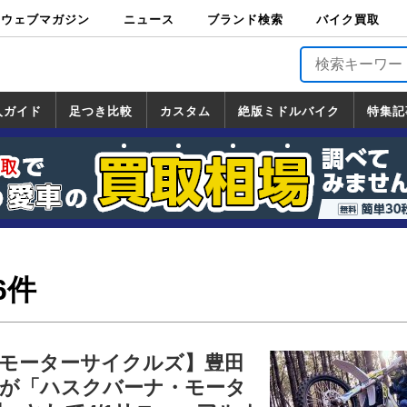
ウェブマガジン
ニュース
ブランド検索
バイク買取
バイクブロス・
原付＆ミニバイ
スポーツ＆ネイ
アメリカン＆ツ
ビッグスクータ
オフロード
バージンハーレ
バージンBMW
バージンドゥカ
バージントライ
ニュース
車両情報
イベント
キャンペ
トピック
バイク用
バイクパ
書籍・
サポート
お知らせ
ブランドを検
ブランドボイ
バイク買取
マガジンズ
ク
キッド
アラー
ー
ー
ティ
アンフ
TOP
ーン
ス
品
ーツ
DVD
索
ス
入ガイド
足つき比較
カスタム
絶版ミドルバイク
特集記
入ガイド
ンダ
マハ
ズキ
ワサキ
カスタム
ホンダ
ヤマハ
スズキ
カワサキ
道の駅調査隊
ツーリング情報局
日本の道50選
国道めぐり
林道ツーリング
絶版ミドルバイク
ホンダ
ヤマハ
スズキ
カワサキ
覧
一覧
一覧
6件
モーターサイクルズ】豊田
が「ハスクバーナ・モータ