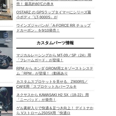
売！ 最高約80℃の巻き
QSTARZ の GPSラップタイマーにシリーズ最
小ボディ「LT-9000S」が
ウインズジャパンが「A-FORCE RR チョップ
ドカーボン」を9/10発売！
カスタムパーツ情報
マジカルレーシングから MT-09／SP（24）用
「フレームガード」が登場！
RPM から ホンダ GROM用エキゾーストシステ
ム「RPM」が登場！（動画あり
カスタムスプロケットを見せる、Z900RS／
CAFE用「スプロケットカバーフルキ
ネクサスから KAWASAKI H2 SX（18-22）用
「ニーパッド」が発売！
ゲル素材入りで快適＆足つき向上！ デイトナか
ら Vストローム250SX用「快適ロ