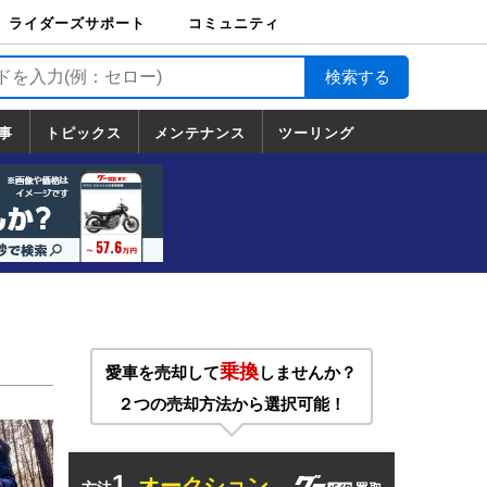
ライダーズサポート
コミュニティ
ライダーズサポート
バイク輸送
バイクガレージライ
バイク車両保険
ロードサービス
バイク試乗
コミュニティ
日記
ツーリング
カスタム
TOP
フ
TOP
事
トピックス
メンテナンス
ツーリング
トピックス
ホンダ
ヤマハ
スズキ
カワサキ
ハーレーダ
BMW
ドゥカティ
トライアン
メンテナンス
基本整備
部位別メンテ
工具の使い方
ツール100選
メンテのうん
一覧
ビッドソン
フ
一覧
ちく
乗換
愛車を売却して
しませんか？
２つの売却方法から選択可能！
1.
オークション