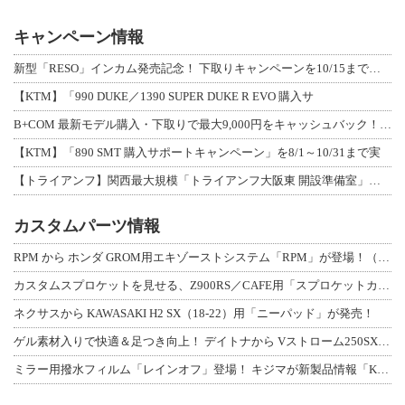
キャンペーン情報
新型「RESO」インカム発売記念！ 下取りキャンペーンを10/15まで延長して開
【KTM】「990 DUKE／1390 SUPER DUKE R EVO 購入サ
B+COM 最新モデル購入・下取りで最大9,000円をキャッシュバック！「B+F
【KTM】「890 SMT 購入サポートキャンペーン」を8/1～10/31まで実
【トライアンフ】関西最大規模「トライアンフ大阪東 開設準備室」がオープン！ 限定
カスタムパーツ情報
RPM から ホンダ GROM用エキゾーストシステム「RPM」が登場！（動画あり
カスタムスプロケットを見せる、Z900RS／CAFE用「スプロケットカバーフルキ
ネクサスから KAWASAKI H2 SX（18-22）用「ニーパッド」が発売！
ゲル素材入りで快適＆足つき向上！ デイトナから Vストローム250SX用「快適ロ
ミラー用撥水フィルム「レインオフ」登場！ キジマが新製品情報「KIJIMA NE