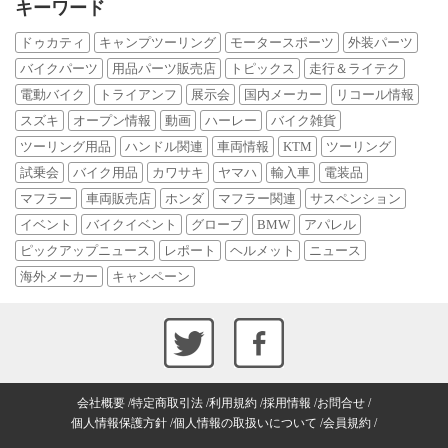
キーワード
ドゥカティ
キャンプツーリング
モータースポーツ
外装パーツ
バイクパーツ
用品パーツ販売店
トピックス
走行＆ライテク
電動バイク
トライアンフ
展示会
国内メーカー
リコール情報
スズキ
オープン情報
動画
ハーレー
バイク雑貨
ツーリング用品
ハンドル関連
車両情報
KTM
ツーリング
試乗会
バイク用品
カワサキ
ヤマハ
輸入車
電装品
マフラー
車両販売店
ホンダ
マフラー関連
サスペンション
イベント
バイクイベント
グローブ
BMW
アパレル
ピックアップニュース
レポート
ヘルメット
ニュース
海外メーカー
キャンペーン
会社概要
特定商取引法
利用規約
採用情報
お問合せ
個人情報保護方針
個人情報の取扱いについて
会員規約