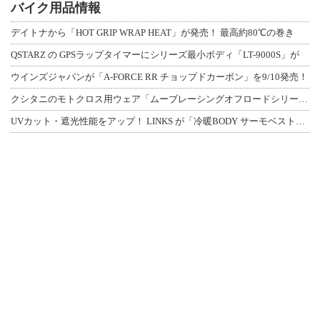
バイク用品情報
デイトナから「HOT GRIP WRAP HEAT」が発売！ 最高約80℃の巻き
QSTARZ の GPSラップタイマーにシリーズ最小ボディ「LT-9000S」が
ウインズジャパンが「A-FORCE RR チョップドカーボン」を9/10発売！
クシタニのモトクロス用ウェア「ムーブレーシングオフロードシリーズ」3アイテムが登
UVカット・遮光性能をアップ！ LINKS が「冷暖BODY サーモベスト」改良