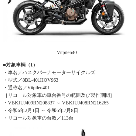
Vitpilen401
■対象車輌（1）
・車名／ハスクバーナモーターサイクルズ
・型式／8BL-401HQV963
・通称名／Vitpilen401
［リコール対象車の車台番号の範囲及び製作期間］
・VBKJUJ409RN208837 ～ VBKJUJ408RN216265
・令和6年2月1日 ～ 令和6年7月8日
・リコール対象車の台数／113台