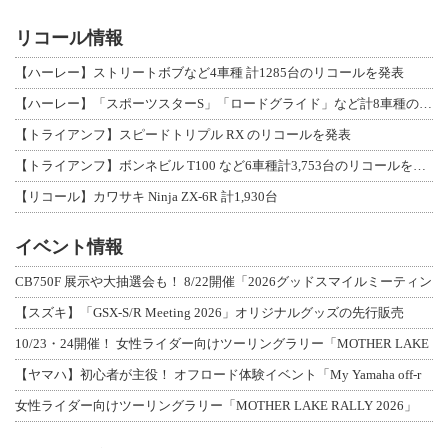
リコール情報
【ハーレー】ストリートボブなど4車種 計1285台のリコールを発表
【ハーレー】「スポーツスターS」「ロードグライド」など計8車種のリコールを発表
【トライアンフ】スピードトリプル RX のリコールを発表
【トライアンフ】ボンネビル T100 など6車種計3,753台のリコールを発表
【リコール】カワサキ Ninja ZX-6R 計1,930台
イベント情報
CB750F 展示や大抽選会も！ 8/22開催「2026グッドスマイルミーティン
【スズキ】「GSX-S/R Meeting 2026」オリジナルグッズの先行販売
10/23・24開催！ 女性ライダー向けツーリングラリー「MOTHER LAKE
【ヤマハ】初心者が主役！ オフロード体験イベント「My Yamaha off-r
女性ライダー向けツーリングラリー「MOTHER LAKE RALLY 2026」