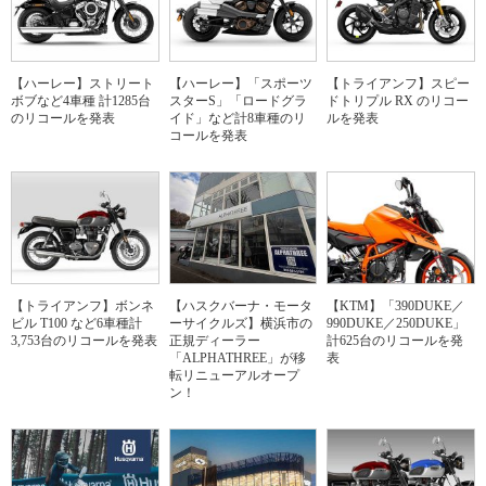
【ハーレー】ストリート
【ハーレー】「スポーツ
【トライアンフ】スピー
ボブなど4車種 計1285台
スターS」「ロードグラ
ドトリプル RX のリコー
のリコールを発表
イド」など計8車種のリ
ルを発表
コールを発表
【トライアンフ】ボンネ
【ハスクバーナ・モータ
【KTM】「390DUKE／
ビル T100 など6車種計
ーサイクルズ】横浜市の
990DUKE／250DUKE」
3,753台のリコールを発表
正規ディーラー
計625台のリコールを発
「ALPHATHREE」が移
表
転リニューアルオープ
ン！