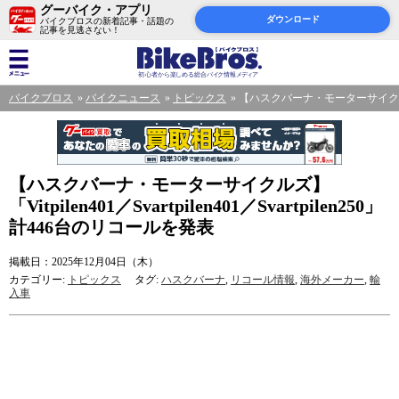
グーバイク・アプリ
ダウンロード
バイクブロスの新着記事・話題の
記事を見逃さない！
バイクブロス
バイクニュース
トピックス
【ハスクバーナ・モーターサイクルズ】「Vit
【ハスクバーナ・モーターサイクルズ】
「Vitpilen401／Svartpilen401／Svartpilen250」
計446台のリコールを発表
掲載日：2025年12月04日（木）
カテゴリー:
トピックス
タグ:
ハスクバーナ
,
リコール情報
,
海外メーカー
,
輸
入車