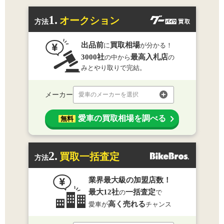
1.
オークション
方法
出品前
買取相場
に
が分かる！
3000社
最高入札店
の中から
の
みとやり取りで完結。
メーカー
愛車のメーカーを選択
愛車の買取相場を調べる
無料
2.
買取一括査定
方法
業界最大級の加盟店数！
最大12社
一括査定
の
で
高く売れる
愛車が
チャンス