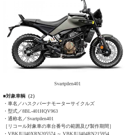
Svartpilen401
■対象車輌（2）
・車名／ハスクバーナモーターサイクルズ
・型式／8BL-401HQV963
・通称名／Svartpilen401
［リコール対象車の車台番号の範囲及び製作期間］
・VBKJUJ40XRN205574 ～ VBKJUJ404RN215954