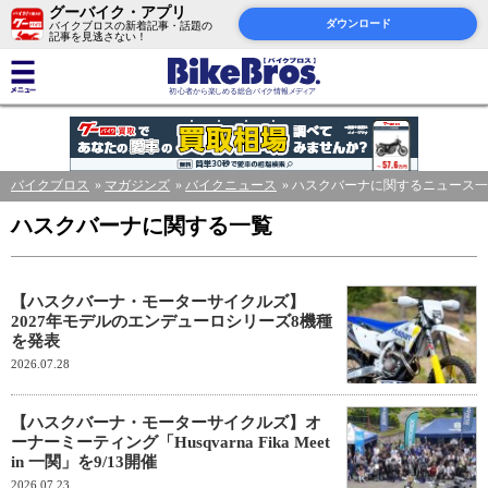
グーバイク・アプリ
ダウンロード
バイクブロスの新着記事・話題の
記事を見逃さない！
バイクブロス
マガジンズ
バイクニュース
ハスクバーナに関するニュース一
ハスクバーナに関する一覧
【ハスクバーナ・モーターサイクルズ】
2027年モデルのエンデューロシリーズ8機種
を発表
2026.07.28
【ハスクバーナ・モーターサイクルズ】オ
ーナーミーティング「Husqvarna Fika Meet
in 一関」を9/13開催
2026.07.23