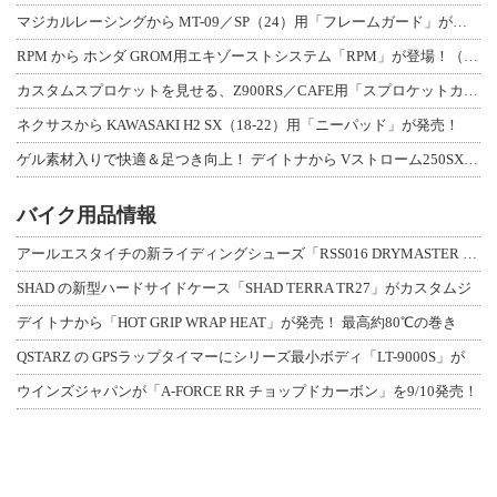
マジカルレーシングから MT-09／SP（24）用「フレームガード」が登場！
RPM から ホンダ GROM用エキゾーストシステム「RPM」が登場！（動画あり
カスタムスプロケットを見せる、Z900RS／CAFE用「スプロケットカバーフルキ
ネクサスから KAWASAKI H2 SX（18-22）用「ニーパッド」が発売！
ゲル素材入りで快適＆足つき向上！ デイトナから Vストローム250SX用「快適ロ
バイク用品情報
アールエスタイチの新ライディングシューズ「RSS016 DRYMASTER スト
SHAD の新型ハードサイドケース「SHAD TERRA TR27」がカスタムジ
デイトナから「HOT GRIP WRAP HEAT」が発売！ 最高約80℃の巻き
QSTARZ の GPSラップタイマーにシリーズ最小ボディ「LT-9000S」が
ウインズジャパンが「A-FORCE RR チョップドカーボン」を9/10発売！