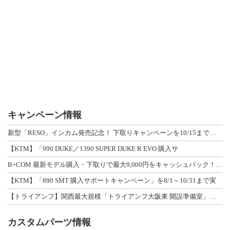
キャンペーン情報
新型「RESO」インカム発売記念！ 下取りキャンペーンを10/15まで延長して開
【KTM】「990 DUKE／1390 SUPER DUKE R EVO 購入サ
B+COM 最新モデル購入・下取りで最大9,000円をキャッシュバック！「B+F
【KTM】「890 SMT 購入サポートキャンペーン」を8/1～10/31まで実
【トライアンフ】関西最大規模「トライアンフ大阪東 開設準備室」がオープン！ 限定
カスタムパーツ情報