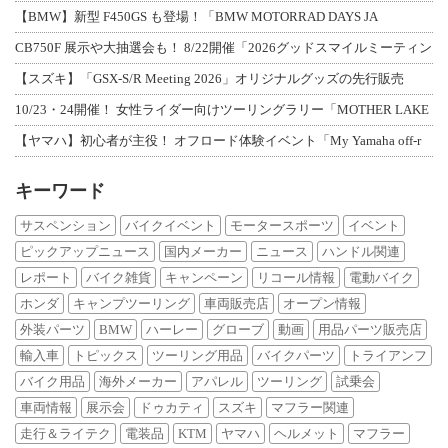
【BMW】新型 F450GS も登場！「BMW MOTORRAD DAYS JA
CB750F 展示や大抽選会も！ 8/22開催「2026グッドスマイルミーティン
【スズキ】「GSX-S/R Meeting 2026」オリジナルグッズの先行販売
10/23・24開催！ 女性ライダー向けツーリングラリー「MOTHER LAKE
【ヤマハ】初心者が主役！ オフロード体験イベント「My Yamaha off-r
キーワード
サスペンション
バイクイベント
モータースポーツ
イベント
ピックアップニュース
国内メーカー
ニュース
ハンドル関連
レポート
バイク雑貨
キャンペーン
リコール情報
電動バイク
ホンダ
キャンプツーリング
車両販売店
オープン情報
外装パーツ
BMW
ハーレー
グローブ
動画
用品パーツ販売店
輸入車
トピックス
ツーリング用品
バイクパーツ
トライアンフ
バイク用品
海外メーカー
アパレル
ツーリング
試乗会
車両情報
展示会
ドゥカティ
スズキ
マフラー関連
走行＆ライテク
電装品
KTM
ヤマハ
ヘルメット
マフラー