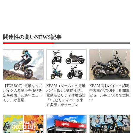
関連性の高いNEWS記事
【TORROT】電動キッズ
XEAM（ジーム）の電動
XEAM 電動バイクの認定
バイクの希望小売価格改
バイク8台に試乗可能！
中古車が5%OFF！期間限
定を発表／2026年ニュー
電動モビリティ体験施設
定セールを11/30まで実施
モデルが登場
「eモビリティパーク東
中
京多摩」がオープン