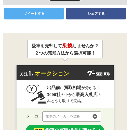
ツイートする
シェアする
乗換
愛車を売却して
しませんか？
２つの売却方法から選択可能！
1.
オークション
方法
出品前
買取相場
に
が分かる！
3000社
最高入札店
の中から
の
みとやり取りで完結。
メーカー
愛車のメーカーを選択