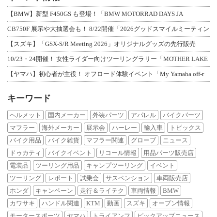
【BMW】新型 F450GS も登場！「BMW MOTORRAD DAYS JA
CB750F 展示や大抽選会も！ 8/22開催「2026グッドスマイルミーティン
【スズキ】「GSX-S/R Meeting 2026」オリジナルグッズの先行販売
10/23・24開催！ 女性ライダー向けツーリングラリー「MOTHER LAKE
【ヤマハ】初心者が主役！ オフロード体験イベント「My Yamaha off-r
キーワード
ヘルメット
国内メーカー
外装パーツ
アパレル
バイクパーツ
マフラー
海外メーカー
展示会
ハーレー
輸入車
トピックス
バイク用品
バイク雑貨
マフラー関連
グローブ
ニュース
ドゥカティ
バイクイベント
リコール情報
用品パーツ販売店
電装品
ツーリング用品
キャンプツーリング
イベント
ツーリング
レポート
試乗会
サスペンション
車両販売店
ホンダ
キャンペーン
走行＆ライテク
車両情報
BMW
カワサキ
ハンドル関連
KTM
動画
スズキ
オープン情報
モータースポーツ
ヤマハ
トライアンフ
ピックアップニュース