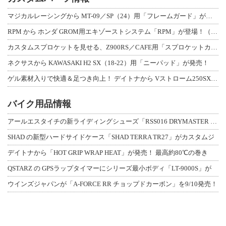
マジカルレーシングから MT-09／SP（24）用「フレームガード」が登場！
RPM から ホンダ GROM用エキゾーストシステム「RPM」が登場！（動画あり
カスタムスプロケットを見せる、Z900RS／CAFE用「スプロケットカバーフルキ
ネクサスから KAWASAKI H2 SX（18-22）用「ニーパッド」が発売！
ゲル素材入りで快適＆足つき向上！ デイトナから Vストローム250SX用「快適ロ
バイク用品情報
アールエスタイチの新ライディングシューズ「RSS016 DRYMASTER スト
SHAD の新型ハードサイドケース「SHAD TERRA TR27」がカスタムジ
デイトナから「HOT GRIP WRAP HEAT」が発売！ 最高約80℃の巻き
QSTARZ の GPSラップタイマーにシリーズ最小ボディ「LT-9000S」が
ウインズジャパンが「A-FORCE RR チョップドカーボン」を9/10発売！