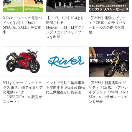
XEAM／ジームの電動バ
【アプリリア】10/4より
【BMW】電動モビリテ
イクがお得！「秋の
開催される
ィ「CE 02」のデリバリ
SPECIAL SALE」を実施
MotoGP（TM）日本グラ
ーセールスの提供を開
中
ンプリにアプリリアブー
始！
スを出展！
9/14よりナップス モトテ
インドで電動二輪車事業
【BMW】新型電動モビ
ラス 東名川崎でイタリア
を展開する World of River
リティ「CE 02」×アパレ
の電動バイク
に三井物産が出資参画
ルブランド「WIND AND
「ENERGICA」の販売が
SEA」のコラボレーショ
スタート！
ンを発表