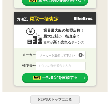
愛車の買取相場を調べる
無料
2.
買取一括査定
方法
業界最大級の加盟店数！
最大12社
一括査定
の
で
高く売れる
愛車が
チャンス
メーカー
郵便番号
一括査定を依頼する
無料
NEWSのトップに戻る