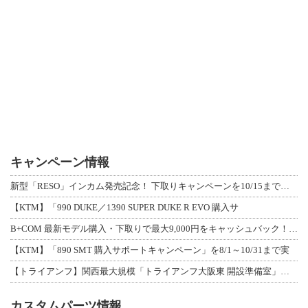
キャンペーン情報
新型「RESO」インカム発売記念！ 下取りキャンペーンを10/15まで延長して開
【KTM】「990 DUKE／1390 SUPER DUKE R EVO 購入サ
B+COM 最新モデル購入・下取りで最大9,000円をキャッシュバック！「B+F
【KTM】「890 SMT 購入サポートキャンペーン」を8/1～10/31まで実
【トライアンフ】関西最大規模「トライアンフ大阪東 開設準備室」がオープン！ 限定
カスタムパーツ情報