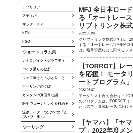
アプリリア
MFJ 全日本ロ
アディバ
る「オートレース宇
リプトリンク株式
マラグーティ
KTM
2022.03.08
クリプトリンク株式会社は、20
PGO
する「オートレース宇部RACI
は、暗号資産などに関するシス
ショートコラム集
レトロバイク・グラフティ
【TORROT】
バイク乗りの勘所
を応援！ モータリス
ウェア屋さんのひとりごと
ートプログラム」
ツーリングのつぼ
2022.03.07
カスタムの真面目な話
モータリスト合同会社は「TOR
のプログラムは、TORROT
医学でコーナリングを極める!
たもので、参戦レースにおける
流浪ライター“のぶを”の『た
びたび、旅へ』
【ヤマハ】「ヤマ
ツーリング
ブ」2022年度メ