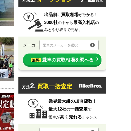
方法
出品前
買取相場
に
が分かる！
3000社
最高入札店
の中から
の
みとやり取りで完結。
メーカー
愛車のメーカーを選択
愛車の買取相場を調べる
無料
2.
買取一括査定
方法
業界最大級の加盟店数！
最大12社
一括査定
の
で
高く売れる
愛車が
チャンス