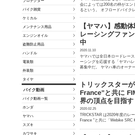
プロテクター
会によっては200名の枠がエ
バイク雑貨
るという。 オフロードバイク
ケミカル
【ヤマハ】感動体
メンテナンス用品
レーシングファン
エンジンオイル
中
盗難防止用品
2020.11.10
ハンドル
ヤマハでは全日本ロードレース
ーシングを応援する「ヤマハレ
電装類
募集中だ。 ヤマハ車のオーナ
外装類
タイヤ
トリックスターが”Te
バイク動画
France”と共に
バイク動画一覧
界の頂点を目指す
ホンダ
2020.02.25
TRICKSTAR は2020年度のレー
ヤマハ
France "と共に「Webike SRC K
スズキ
カワサキ