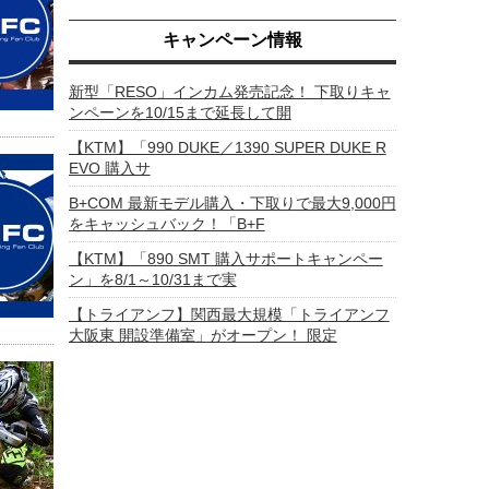
キャンペーン情報
新型「RESO」インカム発売記念！ 下取りキャ
ンペーンを10/15まで延長して開
【KTM】「990 DUKE／1390 SUPER DUKE R
EVO 購入サ
B+COM 最新モデル購入・下取りで最大9,000円
をキャッシュバック！「B+F
【KTM】「890 SMT 購入サポートキャンペー
ン」を8/1～10/31まで実
【トライアンフ】関西最大規模「トライアンフ
大阪東 開設準備室」がオープン！ 限定