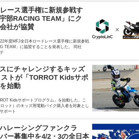
ードレース選手権に新規参戦す
部RACING TEAM」にク
会社が協賛
22年度MFJ全日本ロードレース選手権に新規参戦
NG TEAM」に協賛することを発表した。 同社
テ
レースにチャレンジするキッズ
トが「TORROT Kidsサポ
を始動
ROT Kidsサポートプログラム」を始動した。こ
（トロット）のキッズ用電動バイク購入者を対象とし
サポート
ハレーシングファンクラ
ンバー募集中を4/2・3の全日本