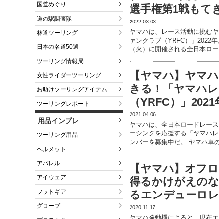
国道めぐり
選手権第1戦もて
道の駅調査隊
2022.03.03
ヤマハは、レース活動に挑むヤ
林道ツーリング
ァンクラブ（YRFC）」2022
日本の名道50選
（火）に開催される全日本ロー
ツーリング情報局
【ヤマハ】ヤマハ
女性ライダーツーリング
きる！「ヤマハレ
お助けツーリングアイテム
（YRFC）」20
ツーリングレポート
2021.04.06
用品インプレ
ヤマハは、全日本ロードレース
ーシングを応援する「ヤマハレー
ツーリング用品
ンバーを募集中だ。 ヤマハ車
ヘルメット
アパレル
【ヤマハ】オフロ
アイウェア
得るかけがえのな
フットギア
るエンデューロレ
グローブ
2020.11.17
ヤマハ発動機によると、現在エ