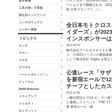
バイク王が、2023年9月29
基本整備
ートもてぎで開催される「2023 
工具の使い方実践
戦 日本グランプリ」に
部位別メンテナンス
メンテのウンチク
全日本モトクロス
ユーザー車検
イダーズ」が20
インスポンサーは株
トピックス
2023.03.24
ホンダ
株式会社アールエスタイチが運
ヤマハ
ス」が2023シーズンの参戦
として株式会社 Yogibo を迎え D
スズキ
カワサキ
公道レース「サザ
ハーレーダビッドソン
を新宿エールで12
ビューエル
チーフとしたカス
BMW Motorrad
2022.12.08
トライアンフ
一般社団法人 CSA が、マン
と連携したイベント「PRE-TT C
ドゥカティ
房 新宿エール（新
モトグッツィ