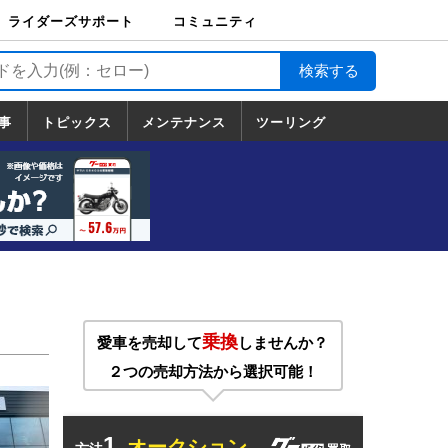
ライダーズサポート
コミュニティ
ライダーズサポート
バイク輸送
バイクガレージライ
バイク車両保険
ロードサービス
バイク試乗
コミュニティ
日記
ツーリング
カスタム
TOP
フ
TOP
事
トピックス
メンテナンス
ツーリング
トピックス
ホンダ
ヤマハ
スズキ
カワサキ
ハーレーダ
BMW
ドゥカティ
トライアン
メンテナンス
基本整備
部位別メンテ
工具の使い方
ツール100選
メンテのうん
一覧
ビッドソン
フ
一覧
ちく
乗換
愛車を売却して
しませんか？
２つの売却方法から選択可能！
1.
オークション