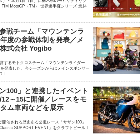
日（金）～10月1日（日）に栃木県のモビリティリゾ
FIM MotoGP（TM） 世界選手権シリーズ 第14
参戦チーム「マウンテンラ
23年度の参戦体制を発表／メ
式会社 Yogibo
営するモトクロスチーム「マウンテンライダー
体制を発表した。今シーズンからはメインスポンサー
.I.
ン100」と連携したイベント
/12～15に開催／レースをモ
タム車両などを展示
島で開催される歴史ある公道レース「サザン100」
lassic SUPPORT EVENT」をクラフトビール工