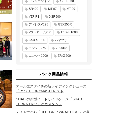
アフリカツイン
YZF-R250
SR400
MT-07
MT-09
YZF-R1
XSR900
アドレスV125
GSX250R
Vストローム250
GSX-R1000
GSX-S1000
ハヤブサ
ニンジャ250
Z900RS
ニンジャ1000
ZRX1200
バイク用品情報
アールエスタイチの新ライディングシューズ
「RSS016 DRYMASTER スト
SHAD の新型ハードサイドケース「SHAD
TERRA TR27」がカスタムジ
デイトナから「HOT GRIP WRAP HEAT」が発