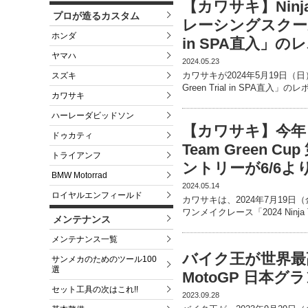
【カワサキ】Ninj
プロが造るカスタム
レーシングスクール「Ni
ホンダ
in SPA直入」
ヤマハ
2024.05.23
カワサキが2024年5月19日（日
スズキ
Green Trial in SPA直入
カワサキ
ハーレーダビッドソン
【カワサキ】今年も8
ドゥカティ
Team Green 
トライアンフ
ントリーが6/6よ
BMW Motorrad
2024.05.14
ロイヤルエンフィールド
カワサキは、2024年7月19日（金
ワンメイクレース「2024 Ninja
メンテナンス
メンテナンス一覧
バイク王が世界最
サンメカのためのツール100
選
MotoGP 日本
セット工具の次はこれ!!
2023.09.28