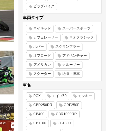
ビッグバイク
車両タイプ
ネイキッド
スーパースポーツ
カフェレーサー
ネオクラシック
ボバー
スクランブラー
オフロード
アドベンチャー
アメリカン
クルーザー
スクーター
絶版・旧車
車名
PCX
エイプ50
モンキー
CBR250RR
CRF250F
CB400
CBR1000RR
CB1100
CB1300