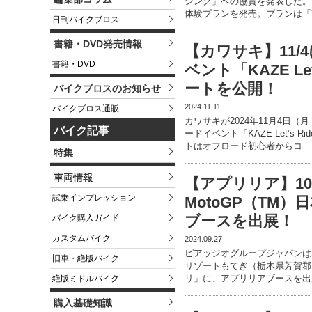
シング」への協賛を発表した。
体験プランを発売。プランは「V
日刊バイクブロス
書籍・DVD発売情報
【カワサキ】11
書籍・DVD
ベント「KAZE Le
ートを公開！
バイクブロスのお知らせ
2024.11.11
バイクブロス通販
カワサキが2024年11月4日
バイク記事
ードイベント「KAZE Let’s
トはオフロード初心者からコ
特集
車両情報
【アプリリア】10
試乗インプレッション
MotoGP（TM
ブースを出展！
バイク購入ガイド
カスタムバイク
2024.09.27
ピアッジオグループジャパンは2
旧車・絶版バイク
リゾートもてぎ（栃木県芳賀郡）
リ」に、アプリリアブースを出
絶版ミドルバイク
購入基礎知識