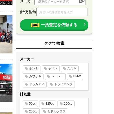
メーカー
郵便番号
一括査定を依頼する
無料
タグで検索
メーカー
ホンダ
ヤマハ
スズキ
カワサキ
ハーレー
BMW
ドゥカティ
トライアンフ
排気量
50cc
125cc
150cc
250cc
ミドルクラス