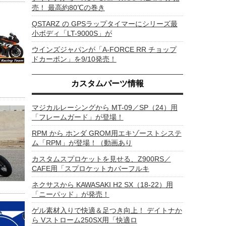
売！ 最高約80℃の巻き
QSTARZ の GPSラップタイマーにシリーズ最
小ボディ「LT-9000S」が
ウインズジャパンが「A-FORCE RR チョップ
ドカーボン」を9/10発売！
カスタムパーツ情報
マジカルレーシングから MT-09／SP（24）用
「フレームガード」が登場！
RPM から ホンダ GROM用エキゾーストシステ
ム「RPM」が登場！（動画あり
カスタムスプロケットを見せる、Z900RS／
CAFE用「スプロケットカバーフルキ
ネクサスから KAWASAKI H2 SX（18-22）用
「ニーパッド」が発売！
ゲル素材入りで快適＆足つき向上！ デイトナか
ら Vストローム250SX用「快適ロ