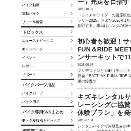
ー」完走を目指す
バイク動画
2025.10.07
電動バイク
トライアルライダーの藤原慎也が
ラリー2025」および2026年
リコール情報
参戦する。車両はホンダのCRF
トピックス
初心者も歓迎！サー
ニューストピックス
FUN＆RIDE MEE
キャンペーン
ンサーキットで11
イベント
2025.08.07
レポート
ブリヂストンとTSR（テクニ
サポート
行会「BATTLAX FUN＆RIDE M
県の鈴鹿ツ
バイクパーツ用品
バイクパーツ
キズキレンタル
バイク用品
レーシングに協賛
体験プラン」を発
バイク専用SNSまとめ
2025.07.04
モトクル投稿トピックス
レンタルバイクでお馴染みのキ
編集部コラム