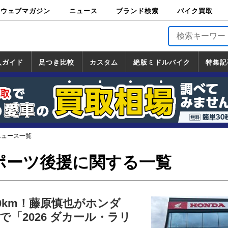
ウェブマガジン
ニュース
ブランド検索
バイク買取
バイクブロス・
原付＆ミニバイ
スポーツ＆ネイ
アメリカン＆ツ
ビッグスクータ
オフロード
バージンハーレ
バージンBMW
バージンドゥカ
バージントライ
ニュース
車両情報
イベント
キャンペ
トピック
バイク用
バイクパ
書籍・
サポート
お知らせ
ブランドを検
ブランドボイ
バイク買取
マガジンズ
ク
キッド
アラー
ー
ー
ティ
アンフ
TOP
ーン
ス
品
ーツ
DVD
索
ス
入ガイド
足つき比較
カスタム
絶版ミドルバイク
特集記
入ガイド
ンダ
マハ
ズキ
ワサキ
カスタム
ホンダ
ヤマハ
スズキ
カワサキ
道の駅調査隊
ツーリング情報局
日本の道50選
国道めぐり
林道ツーリング
絶版ミドルバイク
ホンダ
ヤマハ
スズキ
カワサキ
覧
一覧
一覧
ニュース一覧
ポーツ後援に関する一覧
00km！藤原慎也がホンダ
lly で「2026 ダカール・ラリ