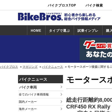
バイクブロスTOP
バイク検索
中古バイ
カタログ検
ショップ検
ク・新車検
索
索
索
HOME
タイプで選ぶ
試乗インプレ
購
スポーツ＆ネ
原付＆ミニバ
アメリカン＆
ビッグスクー
オフロード
試乗インプレ
ホンダ
ヤマハ
スズキ
カワサキ
ハーレー
BMW
トライアンフ
ドゥカティ
購
ホ
ヤ
ス
カ
イキッド
イク
クルーザー
ター
一覧
一
バイクブロス
マガジンズ
バイクニュース
モータースポーツ後援に関する
モータース
バイクニュース
バイク車両
全てのバイク車両情報
総走行距離約8,0
国内メーカー
CRF450 RX Ra
海外メーカー