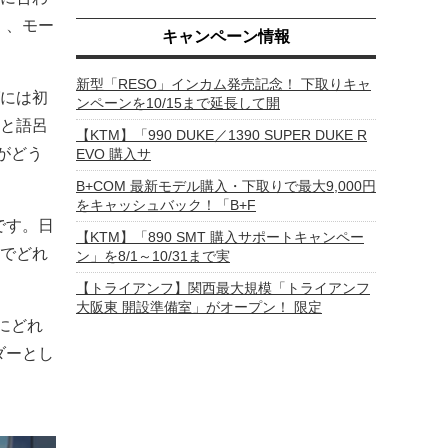
）、モー
キャンペーン情報
新型「RESO」インカム発売記念！ 下取りキャ
には初
ンペーンを10/15まで延長して開
と語呂
【KTM】「990 DUKE／1390 SUPER DUKE R
がどう
EVO 購入サ
B+COM 最新モデル購入・下取りで最大9,000円
をキャッシュバック！「B+F
です。日
【KTM】「890 SMT 購入サポートキャンペー
でどれ
ン」を8/1～10/31まで実
【トライアンフ】関西最大規模「トライアンフ
大阪東 開設準備室」がオープン！ 限定
にどれ
ダーとし