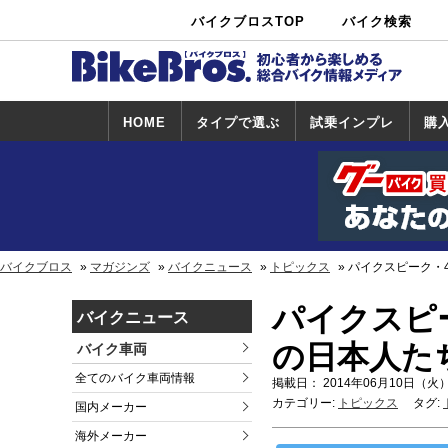
バイクブロスTOP
バイク検索
中古バイ
カタログ検
ショップ検
ク・新車検
索
索
索
HOME
タイプで選ぶ
試乗インプレ
購
スポーツ＆ネ
原付＆ミニバ
アメリカン＆
ビッグスクー
オフロード
試乗インプレ
ホンダ
ヤマハ
スズキ
カワサキ
ハーレー
BMW
トライアンフ
ドゥカティ
購
ホ
ヤ
ス
カ
イキッド
イク
クルーザー
ター
一覧
一
バイクブロス
マガジンズ
バイクニュース
トピックス
パイクスピーク・4
パイクスピー
バイクニュース
の日本人たち
バイク車両
全てのバイク車両情報
掲載日： 2014年06月10日（火）
カテゴリー:
トピックス
タグ:
国内メーカー
海外メーカー