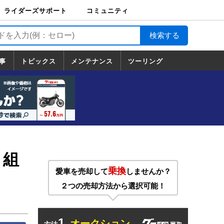
ライダーズサポート
コミュニティ
ライダーズサポート
バイク輸送
バイクガレージライ
バイク車両保険
ロードサービス
バイク試乗
コミュニティ
日記
ツーリング
カスタム
TOP
フ
TOP
事
トピックス
メンテナンス
ツーリング
トピックス
ホンダ
ヤマハ
スズキ
カワサキ
ハーレーダ
BMW
ドゥカティ
トライアン
メンテナンス
基本整備
部位別メンテ
工具の使い方
ツール100選
メンテのうん
一覧
ビッドソン
フ
一覧
ちく
５組
乗換
愛車を売却して
しませんか？
２つの売却方法から選択可能！
1.
オークション