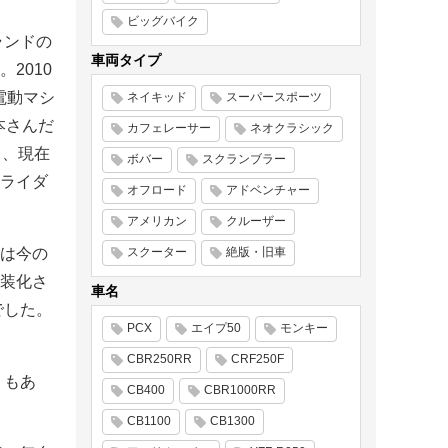
ビッグバイク
ランドの
車両タイプ
2010
電動マシ
ネイキッド
スーパースポーツ
本さんだ
カフェレーサー
ネオクラシック
り、現在
ボバー
スクランブラー
ライダ
オフロード
アドベンチャー
アメリカン
クルーザー
は今の
スクーター
絶版・旧車
装化さ
車名
でした。
PCX
エイプ50
モンキー
CBR250RR
CRF250F
りもあ
CB400
CBR1000RR
CB1100
CB1300