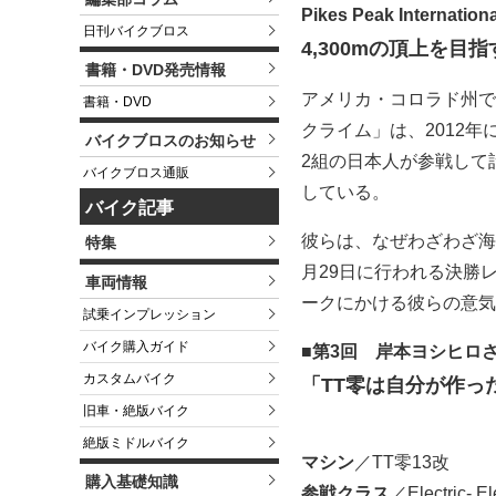
Pikes Peak Internationa
日刊バイクブロス
4,300mの頂上を目
書籍・DVD発売情報
アメリカ・コロラド州で
書籍・DVD
クライム」は、2012
バイクブロスのお知らせ
2組の日本人が参戦して
バイクブロス通販
している。
バイク記事
彼らは、なぜわざわざ海
特集
月29日に行われる決勝
車両情報
ークにかける彼らの意気
試乗インプレッション
バイク購入ガイド
■第3回 岸本ヨシヒロ
カスタムバイク
「TT零は自分が作っ
旧車・絶版バイク
絶版ミドルバイク
マシン
／TT零13改
購入基礎知識
参戦クラス
／Electric- El