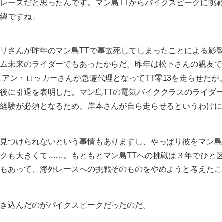
レースだと思ったんです。マン島TTからパイクスピークに挑
緯ですね」
リさんが昨年のマン島TTで事故死してしまったことによる影
ム未来のライダーでもあったからだ。昨年は松下さんの親友で
イアン・ロッカーさんが急遽代理となってTT零13を走らせたが
後に引退を表明した。マン島TTの電気バイククラスのライダ
経験が必須となるため、岸本さんが自ら走らせるというわけに
見つけられないという事情もありますし、やっぱり彼をマン島
クも大きくて……。もともとマン島TTへの挑戦は３年でひと
もあって、海外レースへの挑戦そのものをやめようと考えたこ
き込んだのがパイクスピークだったのだ。