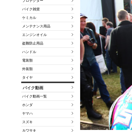
プロテクター
バイク雑貨
ケミカル
メンテナンス用品
エンジンオイル
盗難防止用品
ハンドル
電装類
外装類
タイヤ
バイク動画
バイク動画一覧
ホンダ
ヤマハ
スズキ
カワサキ