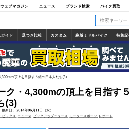
ウェブマガジン
ニュース
ブランド検索
バイク買取
バイクブロス・
原付＆ミニバイ
スポーツ＆ネイ
アメリカン＆ツ
ビッグスクータ
オフロード
バージンハーレ
バージンBMW
バージンドゥカ
バージントライ
ニュース
車両情報
イベント
キャンペ
トピック
バイク用
バイクパ
書籍・
サポート
お知らせ
ブランドを検
ブランドボイ
バイク買取
マガジンズ
ク
キッド
アラー
ー
ー
ティ
アンフ
TOP
ーン
ス
品
ーツ
DVD
索
ス
入ガイド
足つき比較
カスタム
絶版ミドルバイク
特集記
入ガイド
ンダ
マハ
ズキ
ワサキ
カスタム
ホンダ
ヤマハ
スズキ
カワサキ
道の駅調査隊
ツーリング情報局
日本の道50選
国道めぐり
林道ツーリング
絶版ミドルバイク
ホンダ
ヤマハ
スズキ
カワサキ
覧
一覧
一覧
,300mの頂上を目指す５組の日本人たち(3)
ク・4,300mの頂上を目指す
(3)
 更新日： 2014年06月11日（水）
トピックス
,
ニュース
,
ピックアップニュース
,
モータースポーツ
,
レポート