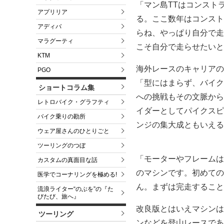
「マン島TTはコンスト
アプリリア
る。ここ数年はコンスト
アディバ
らね、やっぱり自分で走
マラグーティ
こそ自分で走らせたいと
KTM
海外レースのキャリアの
PGO
「型にはまらず、バイク
ショートコラム集
への挑戦もその文脈から
レトロバイク・グラフティ
イダーとしてパイクスピ
バイク乗りの勘所
ンジの集大成ともいえる
ウェア屋さんのひとりごと
ツーリングのつぼ
「モーターやフレームは
カスタムの真面目な話
のマシンです。初めての
医学でコーナリングを極める!
ん。まずは完走すること
流浪ライター“のぶを”の『た
びたび、旅へ』
改良版とはいえマシンは
ツーリング
ンなどを登山レースであ