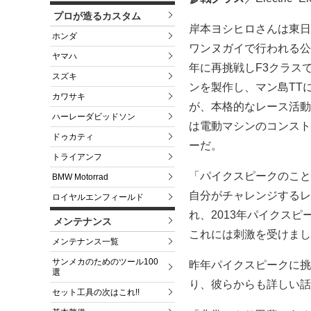
プロが造るカスタム
岸本ヨシヒロさんは東日
ホンダ
ワンヌガイで行われる公
ヤマハ
年に再挑戦しF3クラス
スズキ
ンを製作し、マン島TT
カワサキ
が、本格的なレース活動
ハーレーダビッドソン
は電動マシンのコンスト
ドゥカティ
ーだ。
トライアンフ
「パイクスピークのこと
BMW Motorrad
自分がチャレンジするレ
ロイヤルエンフィールド
れ、2013年パイクス
メンテナンス
これには刺激を受けまし
メンテナンス一覧
サンメカのためのツール100
昨年パイクスピークに挑
選
り、彼らからも詳しい話
セット工具の次はこれ!!