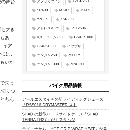
戦の舞台
アフリカツイン
YZF-R250
SR400
MT-07
MT-09
YZF-R1
XSR900
アドレスV125
GSX250R
響も大き
もあ
Vストローム250
GSX-R1000
、イア
GSX-S1000
ハヤブサ
ーには、
ニンジャ250
Z900RS
もいか
ニンジャ1000
ZRX1200
で失っ
バイク用品情報
区切りつ
ともあ
アールエスタイチの新ライディングシューズ
「RSS016 DRYMASTER スト
SHAD の新型ハードサイドケース「SHAD
TERRA TR27」がカスタムジ
デイトナから「HOT GRIP WRAP HEAT」が発