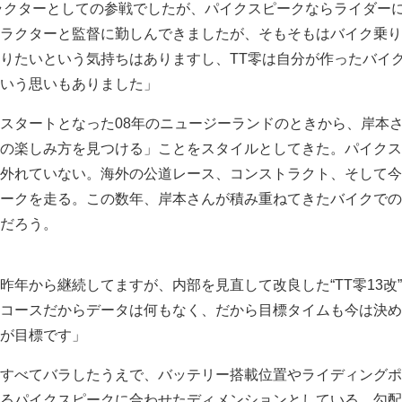
ラクターとしての参戦でしたが、パイクスピークならライダー
ラクターと監督に勤しんできましたが、そもそもはバイク乗り
りたいという気持ちはありますし、TT零は自分が作ったバイ
いう思いもありました」
スタートとなった08年のニュージーランドのときから、岸本
の楽しみ方を見つける」ことをスタイルとしてきた。パイクス
外れていない。海外の公道レース、コンストラクト、そして今
ークを走る。この数年、岸本さんが積み重ねてきたバイクでの
だろう。
昨年から継続してますが、内部を見直して改良した“TT零13改
コースだからデータは何もなく、だから目標タイムも今は決め
が目標です」
すべてバラしたうえで、バッテリー搭載位置やライディングポ
るパイクスピークに合わせたディメンションとしている。勾配