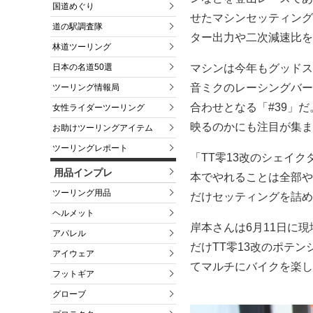
国道めぐり
せたマシンセッティング
道の駅調査隊
ター出力や二次減速比を
林道ツーリング
マシンは今年もグッドス
日本の名道50選
音ミクのレーシングバー
ツーリング情報局
合わせとなる「#39」
女性ライダーツーリング
映るのかにも注目が集ま
お助けツーリングアイテム
ツーリングレポート
「TT零13改のシェイ
用品インプレ
本でやれることは全部や
ツーリング用品
だけセッティングを詰め
ヘルメット
岸本さんは6月11日に
アパレル
だけTT零13改のポテ
アイウェア
てマルチにバイクを楽し
フットギア
グローブ