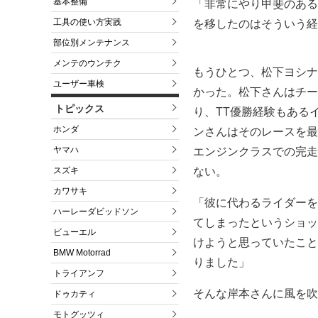
基本整備
「非常にやり甲斐のある
工具の使い方実践
を移したのはそういう経
部位別メンテナンス
メンテのウンチク
もうひとつ、松下ヨシナ
ユーザー車検
かった。松下さんはチー
トピックス
り、TT優勝経験もある
ホンダ
ンさんはそのレースを最
ヤマハ
エンジンクラスでの完走
ない。
スズキ
カワサキ
「彼に代わるライダーを
ハーレーダビッドソン
てしまったというショッ
ビューエル
けようと思っていたこと
BMW Motorrad
りました」
トライアンフ
そんな岸本さんに風を吹
ドゥカティ
モトグッツィ