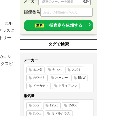
メーカー
郵便番号
・ヒル
一括査定を依頼する
無料
クラスに
トリー
タグで検索
か。6
メーカー
イクスピ
ホンダ
ヤマハ
スズキ
カワサキ
ハーレー
BMW
ドゥカティ
トライアンフ
排気量
50cc
125cc
150cc
250cc
ミドルクラス