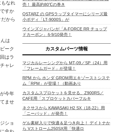
にもなれ
売！ 最高約80℃の巻き
ですか
QSTARZ の GPSラップタイマーにシリーズ最
クだから
小ボディ「LT-9000S」が
ウインズジャパンが「A-FORCE RR チョップ
ドカーボン」を9/10発売！
さんは
ピーク
カスタムパーツ情報
回はラ
マジカルレーシングから MT-09／SP（24）用
チャレ
「フレームガード」が登場！
RPM から ホンダ GROM用エキゾーストシステ
ム「RPM」が登場！（動画あり
カスタムスプロケットを見せる、Z900RS／
”が今年
CAFE用「スプロケットカバーフルキ
てませ
ネクサスから KAWASAKI H2 SX（18-22）用
「ニーパッド」が発売！
ジショ
ゲル素材入りで快適＆足つき向上！ デイトナか
ら Vストローム250SX用「快適ロ
に合わ