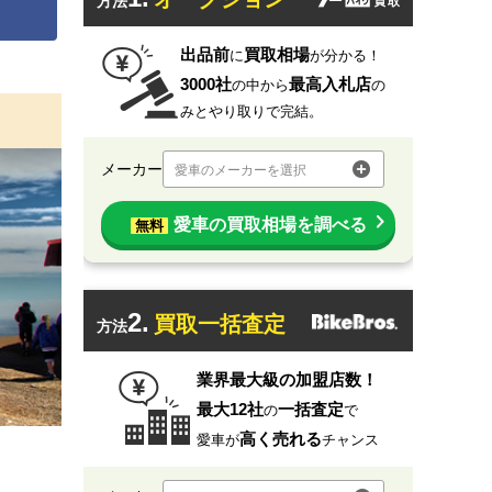
方法
出品前
買取相場
に
が分かる！
3000社
最高入札店
の中から
の
みとやり取りで完結。
メーカー
愛車のメーカーを選択
愛車の買取相場を調べる
無料
2.
買取一括査定
方法
業界最大級の加盟店数！
最大12社
一括査定
の
で
高く売れる
愛車が
チャンス