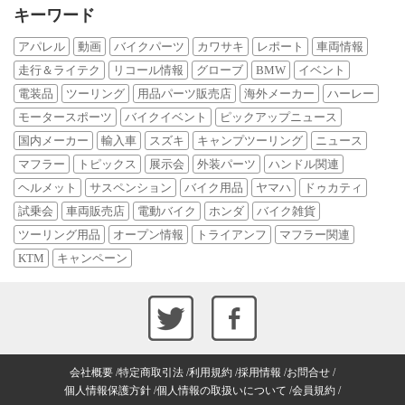
キーワード
アパレル
動画
バイクパーツ
カワサキ
レポート
車両情報
走行＆ライテク
リコール情報
グローブ
BMW
イベント
電装品
ツーリング
用品パーツ販売店
海外メーカー
ハーレー
モータースポーツ
バイクイベント
ピックアップニュース
国内メーカー
輸入車
スズキ
キャンプツーリング
ニュース
マフラー
トピックス
展示会
外装パーツ
ハンドル関連
ヘルメット
サスペンション
バイク用品
ヤマハ
ドゥカティ
試乗会
車両販売店
電動バイク
ホンダ
バイク雑貨
ツーリング用品
オープン情報
トライアンフ
マフラー関連
KTM
キャンペーン
会社概要
特定商取引法
利用規約
採用情報
お問合せ
個人情報保護方針
個人情報の取扱いについて
会員規約