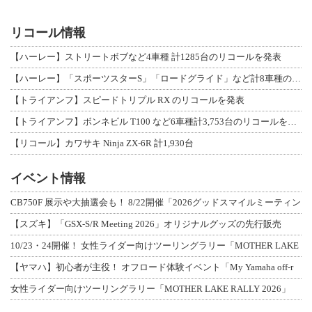
リコール情報
【ハーレー】ストリートボブなど4車種 計1285台のリコールを発表
【ハーレー】「スポーツスターS」「ロードグライド」など計8車種のリコールを発表
【トライアンフ】スピードトリプル RX のリコールを発表
【トライアンフ】ボンネビル T100 など6車種計3,753台のリコールを発表
【リコール】カワサキ Ninja ZX-6R 計1,930台
イベント情報
CB750F 展示や大抽選会も！ 8/22開催「2026グッドスマイルミーティン
【スズキ】「GSX-S/R Meeting 2026」オリジナルグッズの先行販売
10/23・24開催！ 女性ライダー向けツーリングラリー「MOTHER LAKE
【ヤマハ】初心者が主役！ オフロード体験イベント「My Yamaha off-r
女性ライダー向けツーリングラリー「MOTHER LAKE RALLY 2026」