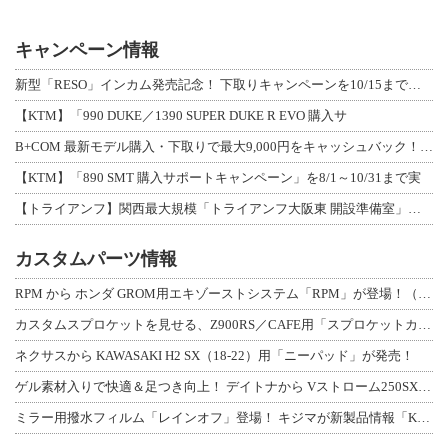
キャンペーン情報
新型「RESO」インカム発売記念！ 下取りキャンペーンを10/15まで延長して開
【KTM】「990 DUKE／1390 SUPER DUKE R EVO 購入サ
B+COM 最新モデル購入・下取りで最大9,000円をキャッシュバック！「B+F
【KTM】「890 SMT 購入サポートキャンペーン」を8/1～10/31まで実
【トライアンフ】関西最大規模「トライアンフ大阪東 開設準備室」がオープン！ 限定
カスタムパーツ情報
RPM から ホンダ GROM用エキゾーストシステム「RPM」が登場！（動画あり
カスタムスプロケットを見せる、Z900RS／CAFE用「スプロケットカバーフルキ
ネクサスから KAWASAKI H2 SX（18-22）用「ニーパッド」が発売！
ゲル素材入りで快適＆足つき向上！ デイトナから Vストローム250SX用「快適ロ
ミラー用撥水フィルム「レインオフ」登場！ キジマが新製品情報「KIJIMA NE