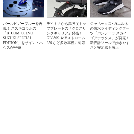
パールビガーブルーを再
デイトナから高強度トッ
ジャペックス×ガエルネ
現！ スズキコラボの
ププレートの「クロスリ
の防水ライディングブー
「B+COM 7X EVO
ンクキャリア」発売！
ツ「パンテーラ スカイ
SUZUKI SPECIAL
GB350S や Vストローム
ゴアテックス」が発売！
EDITION」をサイン・ハ
250 など多数車種に対応
新設計ソールで歩きやす
ウスが発売
さと安定感を向上