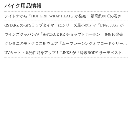
バイク用品情報
デイトナから「HOT GRIP WRAP HEAT」が発売！ 最高約80℃の巻き
QSTARZ の GPSラップタイマーにシリーズ最小ボディ「LT-9000S」が
ウインズジャパンが「A-FORCE RR チョップドカーボン」を9/10発売！
クシタニのモトクロス用ウェア「ムーブレーシングオフロードシリーズ」3アイテムが登
UVカット・遮光性能をアップ！ LINKS が「冷暖BODY サーモベスト」改良