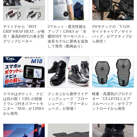
デイトナから「HOT
UVカット・遮光性能を
SWモテックの「V-LOC
GRIP WRAP HEAT」が発
アップ！ LINKS が「冷
サイドキャリア／サイド
売！ 最高約80℃の巻き型
暖BODY サーモベスト」
バッグ」がアクティブか
グリップヒーター
改良モデルに新色を追加
ら発売！
して発売（動画あり）
スマホはポケット、ナビ
クシタニから新作ライデ
軽量・高通気のプロテク
は目の前！ CIEL の前後
ィングシューズ「フロー
ター「CE-LEVEL1 エア
ドラレコ付きスマートモ
シューズ」「アドーネシ
スルーパッド」がラフア
ニター「M18」が LINKS
ューズ」が登場！
ンドロードから発売
から発売