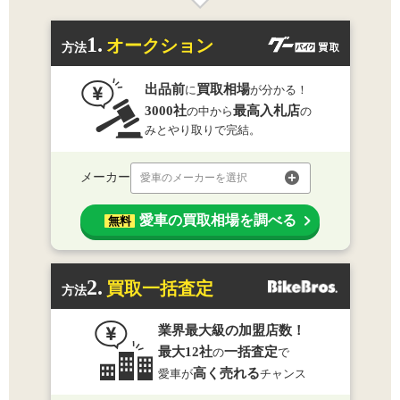
1.
オークション
方法
出品前
買取相場
に
が分かる！
3000社
最高入札店
の中から
の
みとやり取りで完結。
メーカー
愛車のメーカーを選択
愛車の買取相場を調べる
無料
2.
買取一括査定
方法
業界最大級の加盟店数！
最大12社
一括査定
の
で
高く売れる
愛車が
チャンス