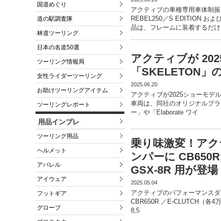
国道めぐり
アクティブの車種専用車体制振
REBEL250／S EDITION
道の駅調査隊
品は、フレームに装着するだけ
林道ツーリング
日本の名道50選
アクティブが 20
ツーリング情報局
「SKELETON
女性ライダーツーリング
2025.06.20
お助けツーリングアイテム
アクティブが2025ショーモデ
車両は、同社のオリジナルブランド
ツーリングレポート
ー」や「Elaborate ワイ
用品インプレ
ツーリング用品
乗り味激変！アク
ヘルメット
ンパーに CB650R
アパレル
GSX-8R 用が登場
アイウェア
2025.05.04
アクティブのパフォーマンスダンパ
フットギア
CBR650R ／E-CLUTCH（各4
グローブ
8,5