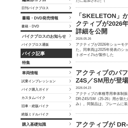
たに追加された（
日刊バイクブロス
「SKELETON」
書籍・DVD発売情報
クティブが2026年
書籍・DVD
詳細を公開
バイクブロスのお知らせ
2026.05.26
アクティブが2026年ショーモデル
バイクブロス通販
た。同車両は2025年発表のシ
バイク記事
トボーイJ'sが製作した
特集
アクティブのパフ
車両情報
Z4S／SM用が登
試乗インプレッション
2026.04.23
バイク購入ガイド
アクティブの車種専用車体制振
カスタムバイク
DR-Z4S/SM（25-26）用が
み）。同製品は、フレームに装
旧車・絶版バイク
絶版ミドルバイク
アクティブが DR
購入基礎知識