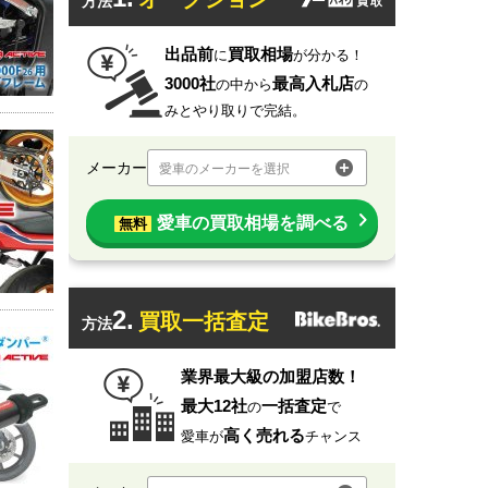
方法
出品前
買取相場
に
が分かる！
3000社
最高入札店
の中から
の
みとやり取りで完結。
メーカー
愛車のメーカーを選択
愛車の買取相場を調べる
無料
2.
買取一括査定
方法
業界最大級の加盟店数！
最大12社
一括査定
の
で
高く売れる
愛車が
チャンス