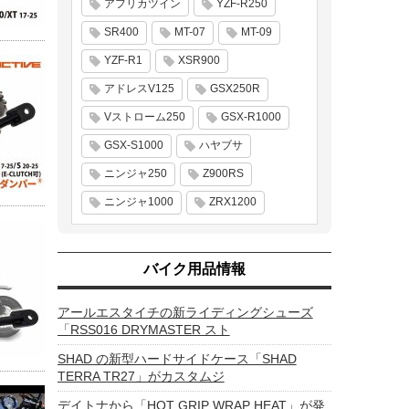
アフリカツイン
YZF-R250
SR400
MT-07
MT-09
YZF-R1
XSR900
アドレスV125
GSX250R
Vストローム250
GSX-R1000
GSX-S1000
ハヤブサ
ニンジャ250
Z900RS
ニンジャ1000
ZRX1200
バイク用品情報
アールエスタイチの新ライディングシューズ
「RSS016 DRYMASTER スト
SHAD の新型ハードサイドケース「SHAD
TERRA TR27」がカスタムジ
デイトナから「HOT GRIP WRAP HEAT」が発