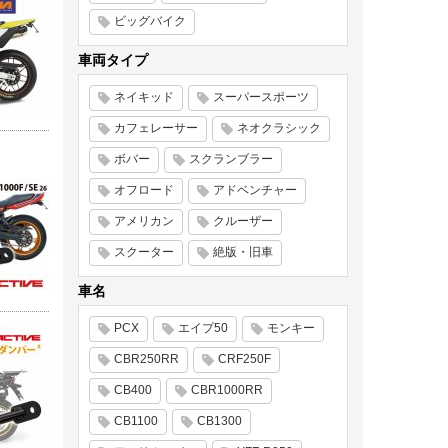
ビッグバイク
車両タイプ
ネイキッド
スーパースポーツ
カフェレーサー
ネオクラシック
ボバー
スクランブラー
オフロード
アドベンチャー
アメリカン
クルーザー
スクーター
絶版・旧車
車名
PCX
エイプ50
モンキー
CBR250RR
CRF250F
CB400
CBR1000RR
CB1100
CB1300