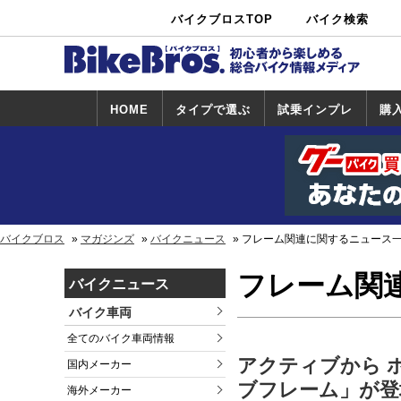
バイクブロスTOP
バイク検索
中古バイ
カタログ検
ショップ検
ク・新車検
索
索
索
HOME
タイプで選ぶ
試乗インプレ
購
スポーツ＆ネ
原付＆ミニバ
アメリカン＆
ビッグスクー
オフロード
試乗インプレ
ホンダ
ヤマハ
スズキ
カワサキ
ハーレー
BMW
トライアンフ
ドゥカティ
購
ホ
ヤ
ス
カ
イキッド
イク
クルーザー
ター
一覧
一
バイクブロス
マガジンズ
バイクニュース
フレーム関連に関するニュース
フレーム関
バイクニュース
バイク車両
全てのバイク車両情報
アクティブから ホン
国内メーカー
ブフレーム」が登
海外メーカー