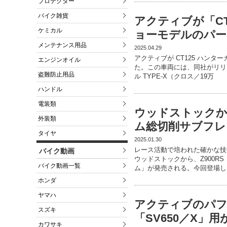
プロテクター
バイク雑貨
アクティブが「CT1
ケミカル
ョーモデルのパー
メンテナンス用品
2025.04.29
アクティブが CT125 ハン
エンジンオイル
た。この車両には、同社がリリース
盗難防止用品
ル TYPE-X（クロス／19万
ハンドル
電装類
ウッドストックから
外装類
ム総切削サブフレ
タイヤ
2025.01.30
レース活動で培われた確かな技
バイク動画
ウッドストックから、Z900R
バイク動画一覧
ム」が発売される。今回登場し
ホンダ
ヤマハ
アクティブのパフ
スズキ
「SV650／X」
カワサキ