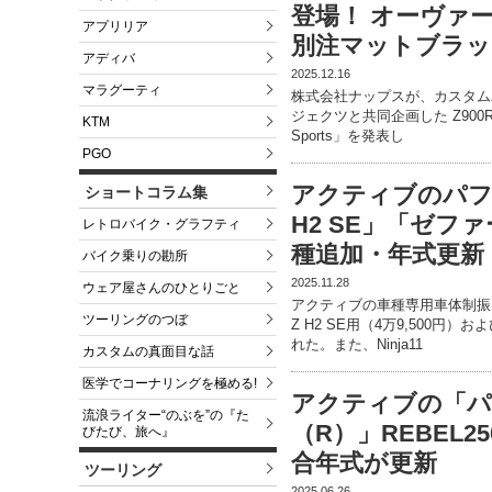
登場！ オーヴァ
アプリリア
別注マットブラッ
アディバ
2025.12.16
マラグーティ
株式会社ナップスが、カスタム
ジェクツと共同企画した Z900RS
KTM
Sports」を発表し
PGO
アクティブのパフ
ショートコラム集
H2 SE」「ゼファ
レトロバイク・グラフティ
種追加・年式更新
バイク乗りの勘所
2025.11.28
ウェア屋さんのひとりごと
アクティブの車種専用車体制振
ツーリングのつぼ
Z H2 SE用（4万9,500円）
れた。また、Ninja11
カスタムの真面目な話
医学でコーナリングを極める!
アクティブの「パ
流浪ライター“のぶを”の『た
（R）」REBEL2
びたび、旅へ』
合年式が更新
ツーリング
2025.06.26