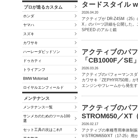
タードスタイル wi
プロが造るカスタム
2026.04.20
ホンダ
アクティブが DR-Z4SM（25
X」のパーツ詳細を公開した。こ
ヤマハ
SPEED のアルミ鍛
スズキ
カワサキ
アクティブのパ
ハーレーダビッドソン
「CB1000F／S
ドゥカティ
2026.03.26
トライアンフ
アクティブのパフォーマンスダン
BMW Motorrad
カワサキ「ZEPHYR750用
エンジンやフレームから発生す
ロイヤルエンフィールド
メンテナンス
アクティブのパフ
メンテナンス一覧
STROM650／XT
サンメカのためのツール100
選
2026.02.17
セット工具の次はこれ!!
アクティブの車種専用車体制振
V-STROM650/XT（17-2