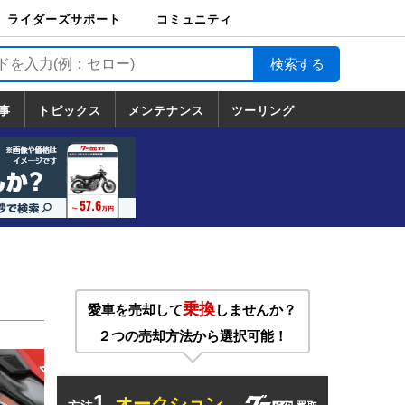
ライダーズサポート
コミュニティ
ライダーズサポート
バイク輸送
バイクガレージライ
バイク車両保険
ロードサービス
バイク試乗
コミュニティ
日記
ツーリング
カスタム
TOP
フ
TOP
事
トピックス
メンテナンス
ツーリング
トピックス
ホンダ
ヤマハ
スズキ
カワサキ
ハーレーダ
BMW
ドゥカティ
トライアン
メンテナンス
基本整備
部位別メンテ
工具の使い方
ツール100選
メンテのうん
一覧
ビッドソン
フ
一覧
ちく
乗換
愛車を売却して
しませんか？
２つの売却方法から選択可能！
1.
オークション