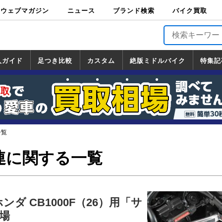
ウェブマガジン
ニュース
ブランド検索
バイク買取
バイクブロス・
原付＆ミニバイ
スポーツ＆ネイ
アメリカン＆ツ
ビッグスクータ
オフロード
バージンハーレ
バージンBMW
バージンドゥカ
バージントライ
ニュース
車両情報
イベント
キャンペ
トピック
バイク用
バイクパ
書籍・
サポート
お知らせ
ブランドを検
ブランドボイ
バイク買取
マガジンズ
ク
キッド
アラー
ー
ー
ティ
アンフ
TOP
ーン
ス
品
ーツ
DVD
索
ス
入ガイド
足つき比較
カスタム
絶版ミドルバイク
特集記
入ガイド
ンダ
マハ
ズキ
ワサキ
カスタム
ホンダ
ヤマハ
スズキ
カワサキ
道の駅調査隊
ツーリング情報局
日本の道50選
国道めぐり
林道ツーリング
絶版ミドルバイク
ホンダ
ヤマハ
スズキ
カワサキ
覧
一覧
一覧
一覧
連に関する一覧
ダ CB1000F（26）用「サ
場