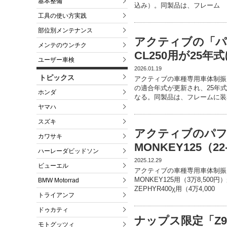
基本整備
込み）。同製品は、フレーム
工具の使い方実践
部位別メンテナンス
アクティブの「パ
メンテのウンチク
CL250用が25年
ユーザー車検
2026.01.19
トピックス
アクティブの車種専用車体制振ダ
の適合年式が更新され、25年式
ホンダ
なる。同製品は、フレームに装
ヤマハ
スズキ
アクティブのパ
カワサキ
MONKEY125（2
ハーレーダビッドソン
2025.12.29
ビューエル
アクティブの車種専用車体制振
MONKEY125用（3万8,5
BMW Motorrad
ZEPHYR400χ用（4万4,000
トライアンフ
ドゥカティ
ナップス限定「Z9
モトグッツィ