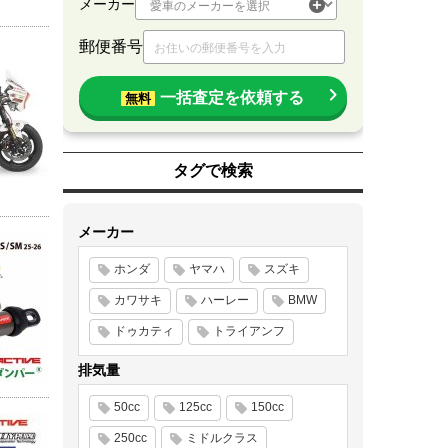
メーカー
郵便番号
一括査定を依頼する
無料
タグで検索
メーカー
ホンダ
ヤマハ
スズキ
カワサキ
ハーレー
BMW
ドゥカティ
トライアンフ
排気量
50cc
125cc
150cc
250cc
ミドルクラス