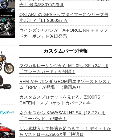
売！ 最高約80℃の巻き
QSTARZ の GPSラップタイマーにシリーズ最
小ボディ「LT-9000S」が
ウインズジャパンが「A-FORCE RR チョップ
ドカーボン」を9/10発売！
カスタムパーツ情報
マジカルレーシングから MT-09／SP（24）用
「フレームガード」が登場！
RPM から ホンダ GROM用エキゾーストシステ
ム「RPM」が登場！（動画あり
カスタムスプロケットを見せる、Z900RS／
CAFE用「スプロケットカバーフルキ
ネクサスから KAWASAKI H2 SX（18-22）用
「ニーパッド」が発売！
ゲル素材入りで快適＆足つき向上！ デイトナか
ら Vストローム250SX用「快適ロ