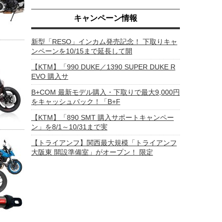
キャンペーン情報
新型「RESO」インカム発売記念！ 下取りキャ
ンペーンを10/15まで延長して開
【KTM】「990 DUKE／1390 SUPER DUKE R
EVO 購入サ
B+COM 最新モデル購入・下取りで最大9,000円
をキャッシュバック！「B+F
【KTM】「890 SMT 購入サポートキャンペー
ン」を8/1～10/31まで実
【トライアンフ】関西最大規模「トライアンフ
大阪東 開設準備室」がオープン！ 限定