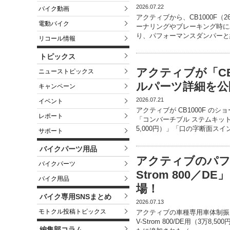
2026.07.22
バイク動画
アクティブから、CB1000F
電動バイク
ーナリングやブレーキング時に
り、パフォーマンスダンパーと
リコール情報
トピックス
アクティブが「CB
ニューストピックス
ルパーツ詳細を公
キャンペーン
2026.07.21
イベント
アクティブが CB1000F 
レポート
「コンバーチブル ステムキット
5,000円）」「口の字断面スイ
サポート
バイクパーツ用品
アクティブのパフ
バイクパーツ
Strom 800／D
バイク用品
場！
バイク専用SNSまとめ
2026.07.13
モトクル投稿トピックス
アクティブの車種専用車体制振
V-Strom 800/DE用（3万8,
編集部コラム