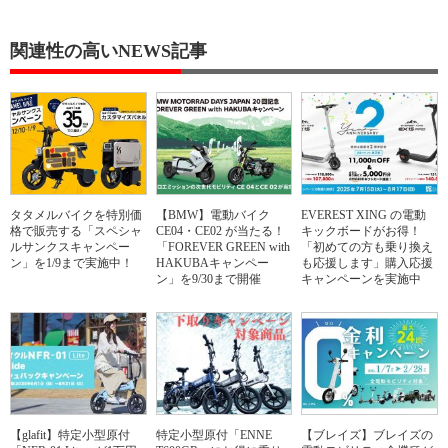
関連性の高いNEWS記事
タタメルバイクを特別価
【BMW】電動バイク
EVEREST XING の電動
格で販売する「スペシャ
CE04・CE02 が当たる！
キックボードがお得！
ルサンクスキャンペー
「FOREVER GREEN with
「初めての方も乗り換え
ン」を1/9まで実施中！
HAKUBAキャンペー
も応援します」購入応援
ン」を9/30まで開催
キャンペーンを実施中
【glafit】特定小型原付
特定小型原付「ENNE
【ブレイズ】ブレイズの