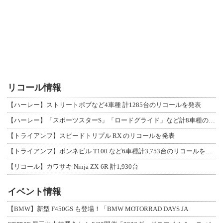
リコール情報
【ハーレー】ストリートボブなど4車種 計1285台のリコールを発表
【ハーレー】「スポーツスターS」「ロードグライド」など計8車種のリコールを発表
【トライアンフ】スピードトリプル RX のリコールを発表
【トライアンフ】ボンネビル T100 など6車種計3,753台のリコールを発表
【リコール】カワサキ Ninja ZX-6R 計1,930台
イベント情報
【BMW】新型 F450GS も登場！「BMW MOTORRAD DAYS JA