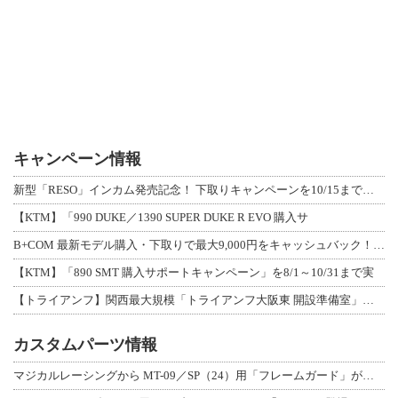
キャンペーン情報
新型「RESO」インカム発売記念！ 下取りキャンペーンを10/15まで延長して開
【KTM】「990 DUKE／1390 SUPER DUKE R EVO 購入サ
B+COM 最新モデル購入・下取りで最大9,000円をキャッシュバック！「B+F
【KTM】「890 SMT 購入サポートキャンペーン」を8/1～10/31まで実
【トライアンフ】関西最大規模「トライアンフ大阪東 開設準備室」がオープン！ 限定
カスタムパーツ情報
マジカルレーシングから MT-09／SP（24）用「フレームガード」が登場！