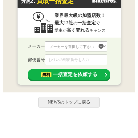
2.
買取一括査定
方法
業界最大級の加盟店数！
最大12社
一括査定
の
で
高く売れる
愛車が
チャンス
メーカー
郵便番号
一括査定を依頼する
無料
NEWSのトップに戻る