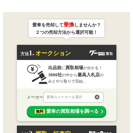
乗換
愛車を売却して
しませんか？
２つの売却方法から選択可能！
1.
オークション
方法
出品前
買取相場
に
が分かる！
3000社
最高入札店
の中から
の
みとやり取りで完結。
メーカー
愛車のメーカーを選択
愛車の買取相場を調べる
無料