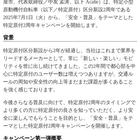
屋市、代表取締役／中友 孟涛、以下 Acalie）は、特定小型
原動機付自転車（以下／特定原付）区分新設2周年である
2025年7月1日（火）から、「安全・普及」をテーマとした
特定原付2周年キャンペーンを開始します。
背景
特定原付区分新設から2年が経過し、当社はこれまで業界を
リードするメーカーとして、常に「新しい・楽しい」モビ
リティを世に出し続けてきました。この2年間で都心部を中
心に特定原付のユーザー数は増えつつありますが、交通ル
ールの周知や安全性の向上等まだまだ課題が多くあること
を強く感じております。
今後さらなる普及に向けて、特定原付2周年のタイミングで
より多くの方に特定原付の良さを知っていただく、より安
全に楽しんでもらうことを目的とし、「安全・普及」をテ
ーマとした特定原付2周年キャンペーンを開催します。
キャンペーン第一弾概要