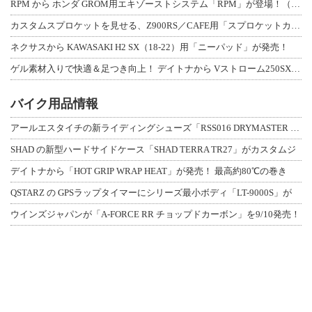
RPM から ホンダ GROM用エキゾーストシステム「RPM」が登場！（動画あり
カスタムスプロケットを見せる、Z900RS／CAFE用「スプロケットカバーフルキ
ネクサスから KAWASAKI H2 SX（18-22）用「ニーパッド」が発売！
ゲル素材入りで快適＆足つき向上！ デイトナから Vストローム250SX用「快適ロ
バイク用品情報
アールエスタイチの新ライディングシューズ「RSS016 DRYMASTER スト
SHAD の新型ハードサイドケース「SHAD TERRA TR27」がカスタムジ
デイトナから「HOT GRIP WRAP HEAT」が発売！ 最高約80℃の巻き
QSTARZ の GPSラップタイマーにシリーズ最小ボディ「LT-9000S」が
ウインズジャパンが「A-FORCE RR チョップドカーボン」を9/10発売！