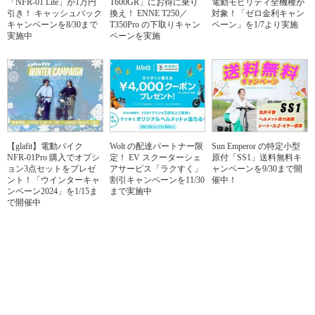
「NFR-01 Lite」が1万円
T600GR」にお得に乗り
電動モビリティ全機種が
引き！ キャッシュバック
換え！ ENNE T250／
対象！「ゼロ金利キャン
キャンペーンを8/30まで
T350Pro の下取りキャン
ペーン」を1/7より実施
実施中
ペーンを実施
【glafit】電動バイク
Wolt の配達パートナー限
Sun Emperor の特定小型
NFR-01Pro 購入でオプシ
定！ EV スクーターシェ
原付「SS1」送料無料キ
ョン3点セットをプレゼ
アサービス「ラクすく」
ャンペーンを9/30まで開
ント！「ウインターキャ
割引キャンペーンを11/30
催中！
ンペーン2024」を1/15ま
まで実施中
で開催中