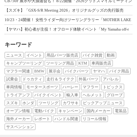
CB750F 展示や大抽選会も！ 8/22開催「2026グッドスマイルミーティン
【スズキ】「GSX-S/R Meeting 2026」オリジナルグッズの先行販売
10/23・24開催！ 女性ライダー向けツーリングラリー「MOTHER LAKE
【ヤマハ】初心者が主役！ オフロード体験イベント「My Yamaha off-r
キーワード
ニュース
イベント
用品パーツ販売店
バイク雑貨
動画
キャンプツーリング
ツーリング用品
KTM
車両販売店
マフラー関連
BMW
展示会
バイクパーツ
ヤマハ
バイク用品
試乗会
ドゥカティ
走行＆ライテク
外装パーツ
アパレル
車両情報
モータースポーツ
ハーレー
マフラー
トピックス
トライアンフ
バイクイベント
輸入車
ヘルメット
グローブ
スズキ
ホンダ
ツーリング
カワサキ
ピックアップニュース
オープン情報
電動バイク
キャンペーン
国内メーカー
電装品
海外メーカー
レポート
ハンドル関連
リコール情報
サスペンション