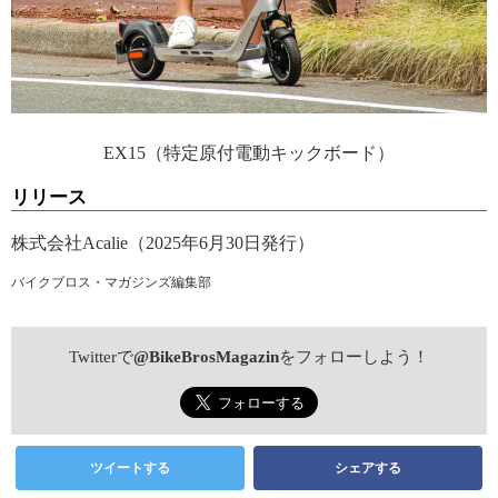
EX15（特定原付電動キックボード）
リリース
株式会社Acalie（2025年6月30日発行）
バイクブロス・マガジンズ編集部
Twitterで
@BikeBrosMagazin
をフォローしよう！
ツイートする
シェアする