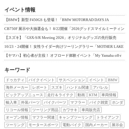
イベント情報
【BMW】新型 F450GS も登場！「BMW MOTORRAD DAYS JA
CB750F 展示や大抽選会も！ 8/22開催「2026グッドスマイルミーティン
【スズキ】「GSX-S/R Meeting 2026」オリジナルグッズの先行販売
10/23・24開催！ 女性ライダー向けツーリングラリー「MOTHER LAKE
【ヤマハ】初心者が主役！ オフロード体験イベント「My Yamaha off-r
キーワード
ドゥカティ
バイクイベント
サスペンション
イベント
BMW
海外メーカー
レポート
スズキ
ハンドル関連
アパレル
ピックアップニュース
走行＆ライテク
動画
KTM
車両情報
輸入車
外装パーツ
バイクパーツ
マフラー
バイク雑貨
ホンダ
リコール情報
ツーリング用品
カワサキ
車両販売店
オープン情報
マフラー関連
キャンプツーリング
トライアンフ
ツーリング
モータースポーツ
電動バイク
国内メーカー
展示会