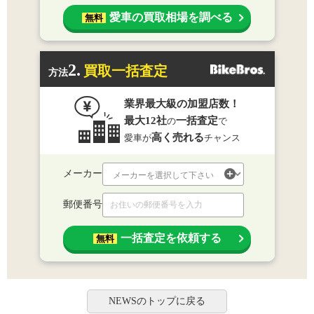
愛車の買取相場を調べる
無料
2.
買取一括査定
方法
業界最大級の加盟店数！
最大12社
一括査定
の
で
高く売れる
愛車が
チャンス
メーカー
郵便番号
一括査定を依頼する
無料
NEWSのトップに戻る