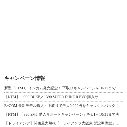
キャンペーン情報
新型「RESO」インカム発売記念！ 下取りキャンペーンを10/15まで延長して開
【KTM】「990 DUKE／1390 SUPER DUKE R EVO 購入サ
B+COM 最新モデル購入・下取りで最大9,000円をキャッシュバック！「B+F
【KTM】「890 SMT 購入サポートキャンペーン」を8/1～10/31まで実
【トライアンフ】関西最大規模「トライアンフ大阪東 開設準備室」がオープン！ 限定