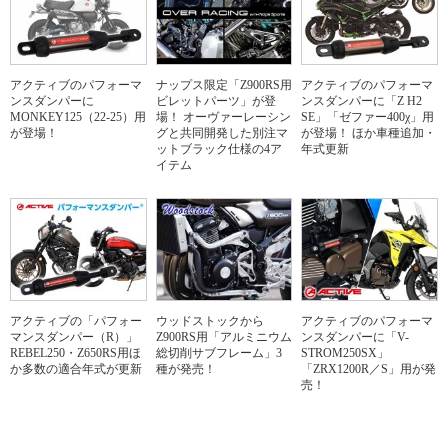
アクティブのパフォーマ
ナップス限定「Z900RS用
アクティブのパフォーマ
ンスダンパーに
ビレットパーツ」が登
ンスダンパーに「Z H2
MONKEY125（22-25）用
場！ オーヴァーレーシン
SE」「ゼファー400χ」用
が登場！
グと共同開発した別注マ
が登場！ ほか車種追加・
ットブラック仕様の4ア
年式更新
イテム
アクティブの「パフォー
ウッドストックから
アクティブのパフォーマ
マンスダンパー（R）」
Z900RS用「アルミニウム
ンスダンパーに「V-
REBEL250・Z650RS用ほ
総切削サブフレーム」3
STROM250SX」
か多数の適合年式が更新
種が発売！
「ZRX1200R／S」用が発
売！