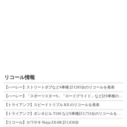
リコール情報
【ハーレー】ストリートボブなど4車種 計1285台のリコールを発表
【ハーレー】「スポーツスターS」「ロードグライド」など計8車種のリコールを発表
【トライアンフ】スピードトリプル RX のリコールを発表
【トライアンフ】ボンネビル T100 など6車種計3,753台のリコールを発表
【リコール】カワサキ Ninja ZX-6R 計1,930台