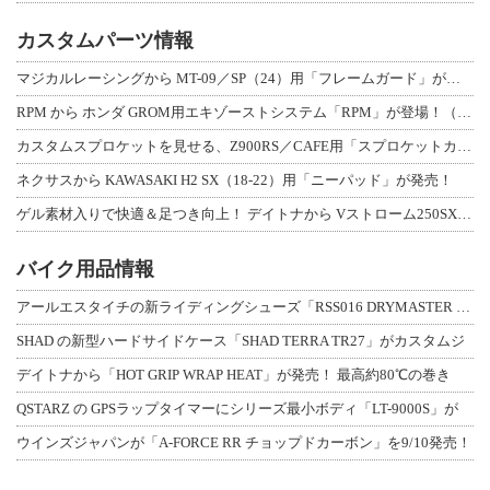
カスタムパーツ情報
マジカルレーシングから MT-09／SP（24）用「フレームガード」が登場！
RPM から ホンダ GROM用エキゾーストシステム「RPM」が登場！（動画あり
カスタムスプロケットを見せる、Z900RS／CAFE用「スプロケットカバーフルキ
ネクサスから KAWASAKI H2 SX（18-22）用「ニーパッド」が発売！
ゲル素材入りで快適＆足つき向上！ デイトナから Vストローム250SX用「快適ロ
バイク用品情報
アールエスタイチの新ライディングシューズ「RSS016 DRYMASTER スト
SHAD の新型ハードサイドケース「SHAD TERRA TR27」がカスタムジ
デイトナから「HOT GRIP WRAP HEAT」が発売！ 最高約80℃の巻き
QSTARZ の GPSラップタイマーにシリーズ最小ボディ「LT-9000S」が
ウインズジャパンが「A-FORCE RR チョップドカーボン」を9/10発売！