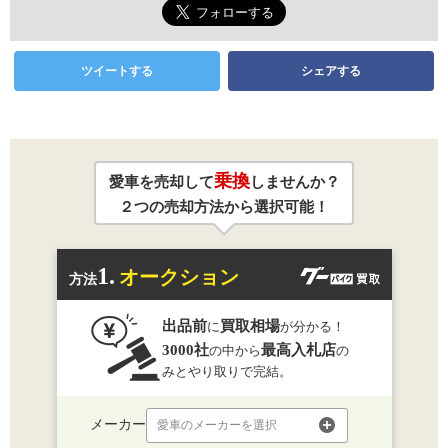
ツイートする
シェアする
乗換
愛車を売却して
しませんか？
２つの売却方法から選択可能！
1.
オークション
方法
出品前
買取相場
に
が分かる！
3000社
最高入札店
の中から
の
みとやり取りで完結。
メーカー
愛車のメーカーを選択