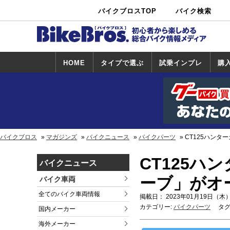
バイクブロスTOP
バイク検索
中古バイ
カタログ検
ショップ検
ク・新車検
索
索
索
HOME
タイプで選ぶ
試乗インプレ
購
スポーツ＆ネ
原付＆ミニバ
アメリカン＆
ビッグスクー
オフロード
試乗インプレ
ホンダ
ヤマハ
スズキ
カワサキ
ハーレー
BMW
トライアンフ
ドゥカティ
購
ホ
ヤ
ス
カ
イキッド
イク
クルーザー
ター
一覧
一
バイクブロス
マガジンズ
バイクニュース
バイクパーツ
CT125ハン
CT125
バイクニュース
ーブ」がオ
バイク車両
全てのバイク車両情報
掲載日： 2023年01月19日（木）
カテゴリー:
バイクパーツ
タグ
国内メーカー
海外メーカー