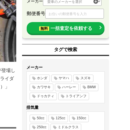
メーカー
郵便番号
一括査定を依頼する
無料
タグで検索
メーカー
が登場し
ライダ
ホンダ
ヤマハ
スズキ
円）」
カワサキ
ハーレー
BMW
ドゥカティ
トライアンフ
排気量
50cc
125cc
150cc
250cc
ミドルクラス