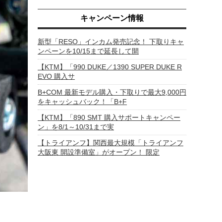
キャンペーン情報
新型「RESO」インカム発売記念！ 下取りキャ
ンペーンを10/15まで延長して開
【KTM】「990 DUKE／1390 SUPER DUKE R
EVO 購入サ
B+COM 最新モデル購入・下取りで最大9,000円
をキャッシュバック！「B+F
【KTM】「890 SMT 購入サポートキャンペー
ン」を8/1～10/31まで実
【トライアンフ】関西最大規模「トライアンフ
大阪東 開設準備室」がオープン！ 限定