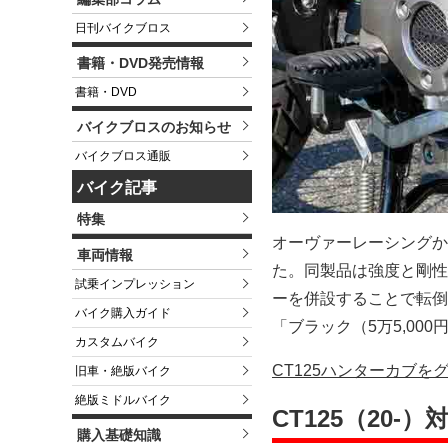
日刊バイクブロス
書籍・DVD発売情報
書籍・DVD
バイクブロスのお知らせ
バイクブロス通販
バイク記事
特集
オーヴァーレーシング
車両情報
た。同製品は強度と剛性
試乗インプレッション
ーを併設することで転倒
バイク購入ガイド
「ブラック（5万5,00
カスタムバイク
CT125ハンターカブを
旧車・絶版バイク
絶版ミドルバイク
CT125（20
購入基礎知識