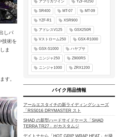
アフリカツイン
YZF-R250
SR400
MT-07
MT-09
YZF-R1
XSR900
アドレスV125
GSX250R
り出しパ
Vストローム250
GSX-R1000
や技術を
GSX-S1000
ハヤブサ
しま
ニンジャ250
Z900RS
ニンジャ1000
ZRX1200
ます。
バイク用品情報
アールエスタイチの新ライディングシューズ
「RSS016 DRYMASTER スト
SHAD の新型ハードサイドケース「SHAD
TERRA TR27」がカスタムジ
デイトナから「HOT GRIP WRAP HEAT」が発