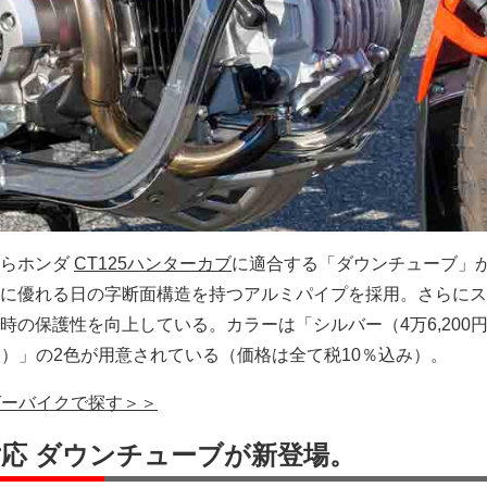
からホンダ
CT125ハンターカブ
に適合する「ダウンチューブ」
に優れる日の字断面構造を持つアルミパイプを採用。さらにス
時の保護性を向上している。カラーは「シルバー（4万6,200
0円）」の2色が用意されている（価格は全て税10％込み）。
グーバイクで探す＞＞
-）対応 ダウンチューブが新登場。