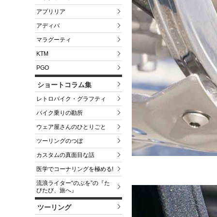
アプリリア
アディバ
マラグーティ
KTM
PGO
ショートコラム集
レトロバイク・グラフティ
バイク乗りの勘所
ウェア屋さんのひとりごと
ツーリングのつぼ
カスタムの真面目な話
医学でコーナリングを極める!
流浪ライター“のぶを”の『た
びたび、旅へ』
ツーリング