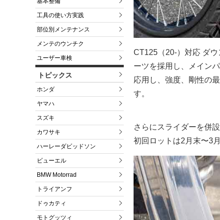
基本整備
工具の使い方実践
部位別メンテナンス
メンテのウンチク
CT125（20-）対応
ユーザー車検
ーツを採用し、メインパ
トピックス
応用し、強度、剛性の最
ホンダ
す。
ヤマハ
スズキ
さらにスライダーを併設
カワサキ
初回ロットは2月末〜3
ハーレーダビッドソン
ビューエル
BMW Motorrad
トライアンフ
ドゥカティ
モトグッツィ