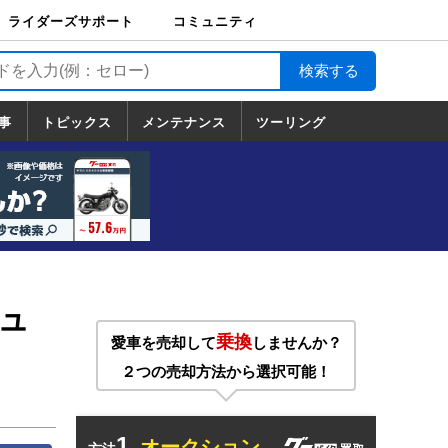
ライダーズサポート
コミュニティ
ライダーズサポート
バイク輸送
バイクガレージライ
バイク車両保険
ロードサービス
バイク試乗
コミュニティ
日記
ツーリング
カスタム
TOP
フ
TOP
事
トピックス
メンテナンス
ツーリング
トピックス
ホンダ
ヤマハ
スズキ
カワサキ
ハーレーダ
BMW
ドゥカティ
トライアン
メンテナンス
基本整備
部位別メンテ
工具の使い方
ツール100選
メンテのうん
一覧
ビッドソン
フ
一覧
ちく
チュ
乗換
愛車を売却して
しませんか？
２つの売却方法から選択可能！
1.
オークション