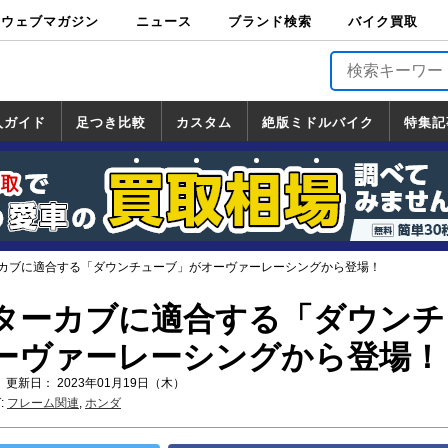
ウェブマガジン
ニュース
ブランド検索
バイク買取
バイクブロス・
原付＆ミニバイ
スポーツ＆ネイ
アメリカン＆ツ
ビッグスクータ
オフロード
バージンハーレ
バージンBMW
バージンドゥカ
バージントライ
ニュース
車両情報
イベント
キャンペ
トピック
バイク用
バイクパ
書籍・
サポート
お知らせ
ブランドを検
ブランドボイ
バイク買取
マガジンズ
ク
キッド
アラー
ー
ー
ティ
アンフ
TOP
ーン
ス
品
ーツ
DVD
索
ス
入ガイド
足つき比較
カスタム
絶版ミドルバイク
特集記
入ガイド
ンダ
マハ
ズキ
ワサキ
カスタム
ホンダ
ヤマハ
スズキ
カワサキ
道の駅調査隊
ツーリング情報局
日本の道50選
国道めぐり
林道ツーリング
絶版ミドルバイク
ホンダ
ヤマハ
スズキ
カワサキ
覧
一覧
一覧
ターカブに適合する「ダウンチューブ」がオーヴァーレーシングから登場！
ハンターカブに適合する「ダウン
ーヴァーレーシングから登場！
 更新日： 2023年01月19日（木）
:
フレーム関連
,
ホンダ