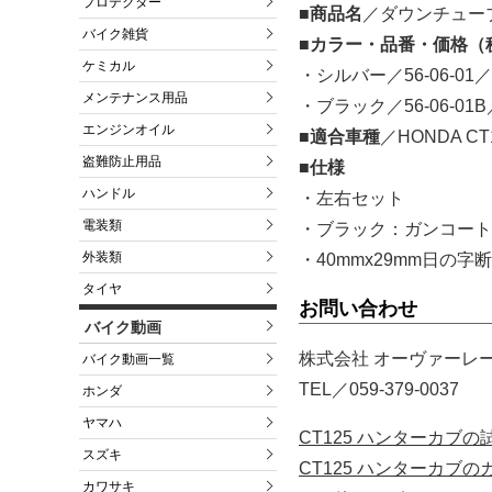
プロテクター
■商品名
／ダウンチュー
バイク雑貨
■カラー・品番・価格（
ケミカル
・シルバー／56-06-01／
メンテナンス用品
・ブラック／56-06-01B
エンジンオイル
■適合車種
／HONDA CT
盗難防止用品
■仕様
ハンドル
・左右セット
電装類
・ブラック：ガンコート
外装類
・40mmx29mm日の字
タイヤ
お問い合わせ
バイク動画
株式会社 オーヴァーレ
バイク動画一覧
TEL／059-379-0037
ホンダ
ヤマハ
CT125 ハンターカブ
スズキ
CT125 ハンターカブ
カワサキ