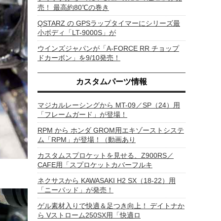
売！ 最高約80℃の巻き
QSTARZ の GPSラップタイマーにシリーズ最
小ボディ「LT-9000S」が
ウインズジャパンが「A-FORCE RR チョップ
ドカーボン」を9/10発売！
カスタムパーツ情報
マジカルレーシングから MT-09／SP（24）用
「フレームガード」が登場！
RPM から ホンダ GROM用エキゾーストシステ
ム「RPM」が登場！（動画あり
カスタムスプロケットを見せる、Z900RS／
CAFE用「スプロケットカバーフルキ
ネクサスから KAWASAKI H2 SX（18-22）用
「ニーパッド」が発売！
ゲル素材入りで快適＆足つき向上！ デイトナか
ら Vストローム250SX用「快適ロ