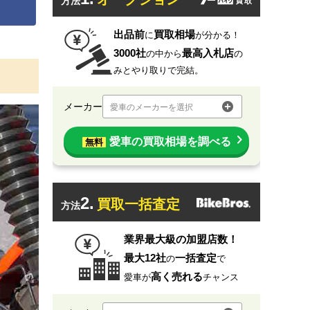
方法
出品前
買取相場
に
が分かる！
3000社
最高入札店
の中から
の
みとやり取りで完結。
メーカー
愛車のメーカーを選択
愛車の買取相場を調べる
無料
2.
買取一括査定
方法
業界最大級の加盟店数！
最大12社
一括査定
の
で
高く売れる
愛車が
チャンス