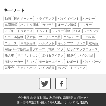
キーワード
動画
国内メーカー
トライアンフ
バイクイベント
ハーレー
車両情報
ハンドル関連
カワサキ
オープン情報
マフラー
スズキ
ドゥカティ
イベント
マフラー関連
KTM
ツーリング
リコール情報
展示会
ツーリング用品
外装パーツ
アパレル
ニュース
車両販売店
ヘルメット
キャンプツーリング
電装品
用品パーツ販売店
グローブ
電動バイク
ピックアップニュース
輸入車
サスペンション
走行＆ライテク
BMW
バイク用品
海外メーカー
ヤマハ
モータースポーツ
レポート
バイクパーツ
試乗会
キャンペーン
バイク雑貨
ホンダ
トピックス
会社概要
特定商取引法
利用規約
採用情報
お問合せ
個人情報保護方針
個人情報の取扱いについて
会員規約