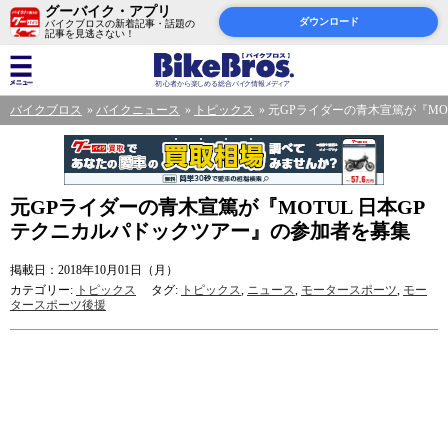
グーバイク・アプリ
ダウンロード
バイクブロスの新着記事・話題の
記事を見逃さない！
バイクブロス
バイクニュース
トピックス
元GPライダーの青木宣篤が『MO
元GPライダーの青木宣篤が『MOTUL 日本GP
テクニカルパドックツアー』の参加者を募集
掲載日：2018年10月01日（月）
カテゴリー:
トピックス
タグ:
トピックス
,
ニュース
,
モータースポーツ
,
モー
タースポーツ後援