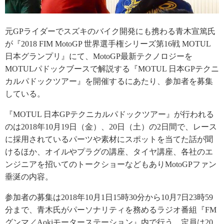
元GPライダーでスズキのバイク開発にも携わる青木宣篤氏
が『2018 FIM MotoGP 世界選手権シリーズ第16戦 MOTUL
日本グランプリ』にて、MotoGP最新テクノロジーを
MOTULパドックブースで解説する『MOTUL 日本GPテクニ
カルパドックツアー』を開催するにあたり、参加者を募集
している。
『MOTUL 日本GPテクニカルパドックツアー』が行われる
のは2018年10月19日（金）、20日（土）の2日間で、レース
に採用されているパーツや素材にスポットを当てた話が聞
けるほか、オイルやプラグの講座、タイヤ講座、各社のエ
ンジニアを招いてのトークショーなどもありMotoGPファン
垂涎の内容。
参加者の募集は2018年10月1日15時30分から10月7日23時59
分まで、青木氏がパーソナリティを務めるラジオ番組『FM
グンマ／Aokiモーターステーション』内で行う。定員は20