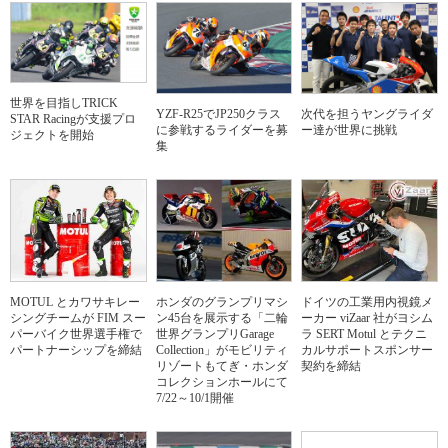
世界を目指しTRICK
YZF-R25でJP250クラス
次代を担うヤングライダ
STAR Racingが支援プロ
に参戦するライダーを募
ー達が世界に挑戦
ジェクトを開始
集
MOTUL とカワサキレー
ホンダのグランプリマシ
ドイツの工業用内視鏡メ
シングチームが FIM スー
ン45台を展示する「二輪
ーカー viZaar 社がヨシム
パーバイク世界選手権で
世界グランプリGarage
ラ SERT Motul とテクニ
パートナーシップを締結
Collection」がモビリティ
カルサポートスポンサー
リゾートもてぎ・ホンダ
契約を締結
コレクションホールにて
7/22～10/1開催