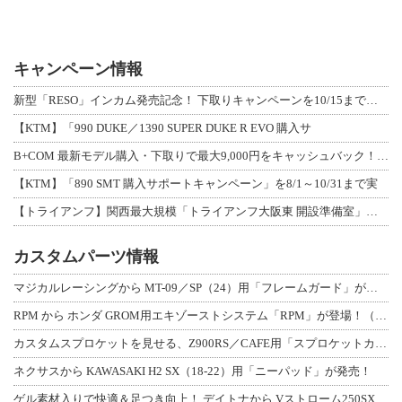
キャンペーン情報
新型「RESO」インカム発売記念！ 下取りキャンペーンを10/15まで延長して開
【KTM】「990 DUKE／1390 SUPER DUKE R EVO 購入サ
B+COM 最新モデル購入・下取りで最大9,000円をキャッシュバック！「B+F
【KTM】「890 SMT 購入サポートキャンペーン」を8/1～10/31まで実
【トライアンフ】関西最大規模「トライアンフ大阪東 開設準備室」がオープン！ 限定
カスタムパーツ情報
マジカルレーシングから MT-09／SP（24）用「フレームガード」が登場！
RPM から ホンダ GROM用エキゾーストシステム「RPM」が登場！（動画あり
カスタムスプロケットを見せる、Z900RS／CAFE用「スプロケットカバーフルキ
ネクサスから KAWASAKI H2 SX（18-22）用「ニーパッド」が発売！
ゲル素材入りで快適＆足つき向上！ デイトナから Vストローム250SX用「快適ロ