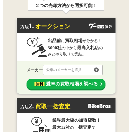
２つの売却方法から選択可能！
1.
オークション
方法
出品前
買取相場
に
が分かる！
3000社
最高入札店
の中から
の
みとやり取りで完結。
メーカー
愛車のメーカーを選択
愛車の買取相場を調べる
無料
2.
買取一括査定
方法
業界最大級の加盟店数！
最大12社
一括査定
の
で