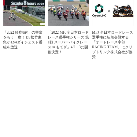
「2022 鈴鹿8耐」の興奮
「2022 MFJ全日本ロード
MFJ 全日本ロードレース
をもう一度！ BS松竹東
レース選手権シリーズ 第
選手権に新規参戦する
急が12/4ダイジェスト番
1戦 スーパーバイクレー
「オートレース宇部
組を放送
ス in もてぎ」4/2・3に開
RACING TEAM」にクリ
催決定！
プトリンク株式会社が協
賛