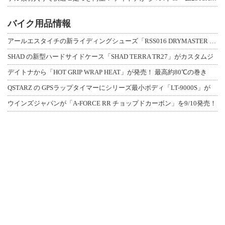
バイク用品情報
アールエスタイチの新ライディングシューズ「RSS016 DRYMASTER スト
SHAD の新型ハードサイドケース「SHAD TERRA TR27」がカスタムジ
デイトナから「HOT GRIP WRAP HEAT」が発売！ 最高約80℃の巻き
QSTARZ の GPSラップタイマーにシリーズ最小ボディ「LT-9000S」が
ウインズジャパンが「A-FORCE RR チョップドカーボン」を9/10発売！