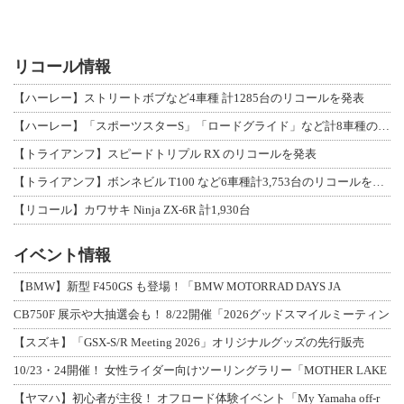
リコール情報
【ハーレー】ストリートボブなど4車種 計1285台のリコールを発表
【ハーレー】「スポーツスターS」「ロードグライド」など計8車種のリコールを発表
【トライアンフ】スピードトリプル RX のリコールを発表
【トライアンフ】ボンネビル T100 など6車種計3,753台のリコールを発表
【リコール】カワサキ Ninja ZX-6R 計1,930台
イベント情報
【BMW】新型 F450GS も登場！「BMW MOTORRAD DAYS JA
CB750F 展示や大抽選会も！ 8/22開催「2026グッドスマイルミーティン
【スズキ】「GSX-S/R Meeting 2026」オリジナルグッズの先行販売
10/23・24開催！ 女性ライダー向けツーリングラリー「MOTHER LAKE
【ヤマハ】初心者が主役！ オフロード体験イベント「My Yamaha off-r