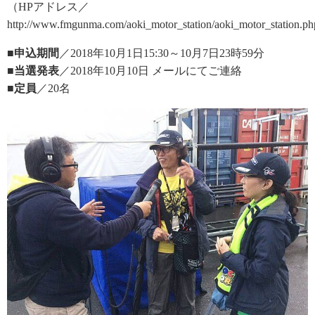
（HPアドレス／
http://www.fmgunma.com/aoki_motor_station/aoki_motor_station.
■申込期間
／2018年10月1日15:30～10月7日23時59分
■当選発表
／2018年10月10日 メールにてご連絡
■定員
／20名