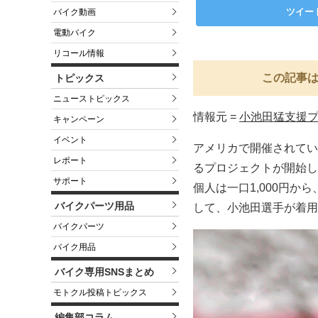
ツイー
バイク動画
電動バイク
リコール情報
この記事は
トピックス
ニューストピックス
情報元 =
小池田猛支援
キャンペーン
イベント
アメリカで開催されてい
レポート
るプロジェクトが開始し
サポート
個人は一口1,000円か
バイクパーツ用品
して、小池田選手が着用
バイクパーツ
バイク用品
バイク専用SNSまとめ
モトクル投稿トピックス
編集部コラム