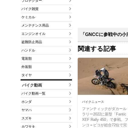
プロテクター
バイク雑貨
ケミカル
メンテナンス用品
エンジンオイル
「GNCCに参戦中の
盗難防止用品
関連する記事
ハンドル
電装類
外装類
タイヤ
バイク動画
バイク動画一覧
ホンダ
バイクニュース
ファンティックがダカール
ヤマハ
ラリー2022に新型「Fantic
スズキ
XEF Rally 450」で参戦。
ンコ＝ピコが総合72位で完
カワサキ