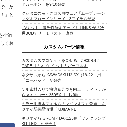
ドカーボン」を9/10発売！
ですか
クシタニのモトクロス用ウェア「ムーブレーシ
！」と
ングオフロードシリーズ」3アイテムが登
UVカット・遮光性能をアップ！ LINKS が「冷
暖BODY サーモベスト」改良
を小池
しくお
カスタムパーツ情報
カスタムスプロケットを見せる、Z900RS／
CAFE用「スプロケットカバーフルキ
ネクサスから KAWASAKI H2 SX（18-22）用
「ニーパッド」が発売！
ゲル素材入りで快適＆足つき向上！ デイトナか
ら Vストローム250SX用「快適ロ
ミラー用撥水フィルム「レインオフ」登場！ キ
ジマが新製品情報「KIJIMA NE
キジマから GROM／DAX125用「フォグランプ
KIT LED」が発売！