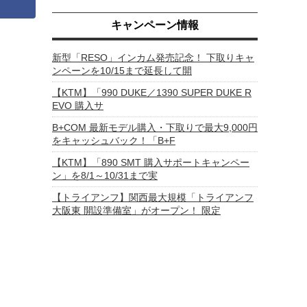
キャンペーン情報
新型「RESO」インカム発売記念！ 下取りキャ
ンペーンを10/15まで延長して開
【KTM】「990 DUKE／1390 SUPER DUKE R
EVO 購入サ
B+COM 最新モデル購入・下取りで最大9,000円
をキャッシュバック！「B+F
【KTM】「890 SMT 購入サポートキャンペー
ン」を8/1～10/31まで実
【トライアンフ】関西最大規模「トライアンフ
大阪東 開設準備室」がオープン！ 限定