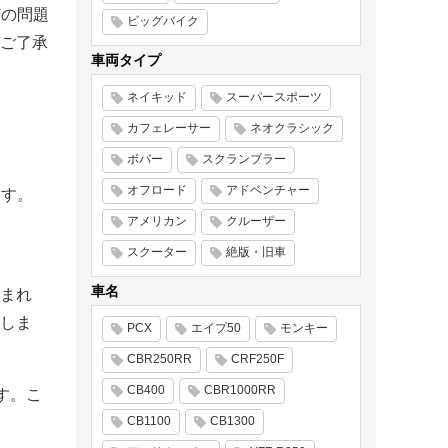
どの問題
ビッグバイク
ご了承
車両タイプ
ネイキッド
スーパースポーツ
カフェレーサー
ネオクラシック
ボバー
スクランブラー
オフロード
アドベンチャー
ます。
アメリカン
クルーザー
スクーター
絶版・旧車
車名
まれ
しま
PCX
エイプ50
モンキー
CBR250RR
CRF250F
CB400
CBR1000RR
す。こ
CB1100
CB1300