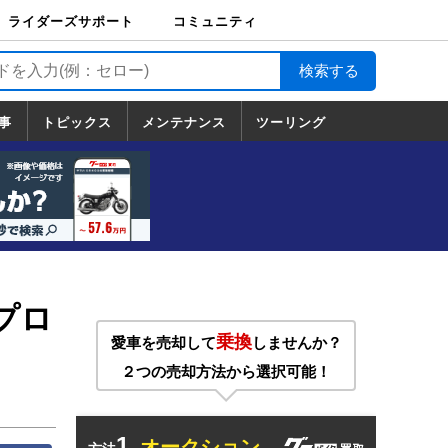
ライダーズサポート
コミュニティ
ライダーズサポート
バイク輸送
バイクガレージライ
バイク車両保険
ロードサービス
バイク試乗
コミュニティ
日記
ツーリング
カスタム
TOP
フ
TOP
事
トピックス
メンテナンス
ツーリング
トピックス
ホンダ
ヤマハ
スズキ
カワサキ
ハーレーダ
BMW
ドゥカティ
トライアン
メンテナンス
基本整備
部位別メンテ
工具の使い方
ツール100選
メンテのうん
一覧
ビッドソン
フ
一覧
ちく
プロ
乗換
愛車を売却して
しませんか？
２つの売却方法から選択可能！
1.
オークション