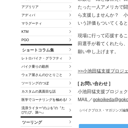
たった一人アメリカで闘
アプリリア
ら支援しませんか？ 小
アディバ
いう評価もついてくると
マラグーティ
KTM
現場に行って応援するこ
PGO
田選手が着てくれたら、
ショートコラム集
願い申し上げます。
レトロバイク・グラフティ
バイク乗りの勘所
>>小池田猛支援プロジ
ウェア屋さんのひとりごと
[ お問い合わせ ]
ツーリングのつぼ
小池田猛支援プロジェク
カスタムの真面目な話
MAIL／
gokoikeda@goko
医学でコーナリングを極める!
流浪ライター“のぶを”の『た
（バイクブロス・マガジンズ編
びたび、旅へ』
ツーリング