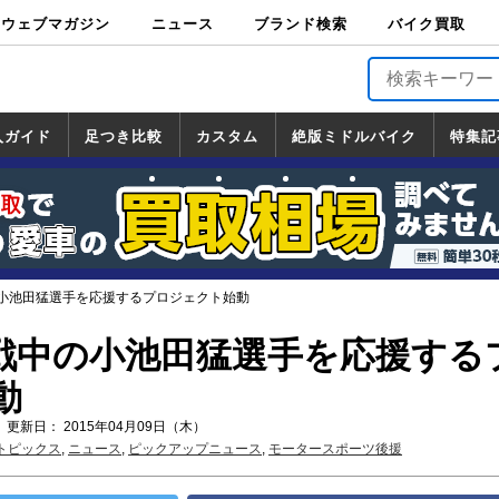
ウェブマガジン
ニュース
ブランド検索
バイク買取
バイクブロス・
原付＆ミニバイ
スポーツ＆ネイ
アメリカン＆ツ
ビッグスクータ
オフロード
バージンハーレ
バージンBMW
バージンドゥカ
バージントライ
ニュース
車両情報
イベント
キャンペ
トピック
バイク用
バイクパ
書籍・
サポート
お知らせ
ブランドを検
ブランドボイ
バイク買取
マガジンズ
ク
キッド
アラー
ー
ー
ティ
アンフ
TOP
ーン
ス
品
ーツ
DVD
索
ス
入ガイド
足つき比較
カスタム
絶版ミドルバイク
特集記
入ガイド
ンダ
マハ
ズキ
ワサキ
カスタム
ホンダ
ヤマハ
スズキ
カワサキ
道の駅調査隊
ツーリング情報局
日本の道50選
国道めぐり
林道ツーリング
絶版ミドルバイク
ホンダ
ヤマハ
スズキ
カワサキ
覧
一覧
一覧
の小池田猛選手を応援するプロジェクト始動
参戦中の小池田猛選手を応援する
動
 更新日： 2015年04月09日（木）
トピックス
,
ニュース
,
ピックアップニュース
,
モータースポーツ後援