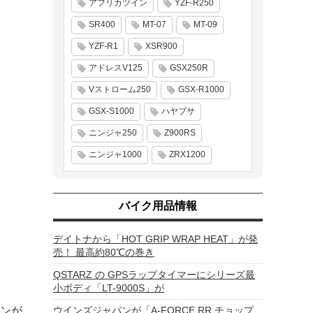
アフリカツイン
YZF-R250
SR400
MT-07
MT-09
YZF-R1
XSR900
アドレスV125
GSX250R
Vストローム250
GSX-R1000
GSX-S1000
ハヤブサ
ニンジャ250
Z900RS
ニンジャ1000
ZRX1200
バイク用品情報
デイトナから「HOT GRIP WRAP HEAT」が発
売！ 最高約80℃の巻き
QSTARZ の GPSラップタイマーにシリーズ最
小ボディ「LT-9000S」が
ンが、
ウインズジャパンが「A-FORCE RR チョップ