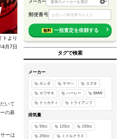
メーカー
郵便番号
一括査定を依頼する
無料
イトより
年4月7日
タグで検索
メーカー
ホンダ
ヤマハ
スズキ
カワサキ
ハーレー
BMW
ドゥカティ
トライアンフ
だいて
ーの募
排気量
50cc
125cc
150cc
ンサーは
250cc
ミドルクラス