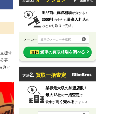
方法
出品前
買取相場
に
が分かる！
3000社
最高入札店
の中から
の
みとやり取りで完結。
メーカー
愛車のメーカーを選択
愛車の買取相場を調べる
無料
を支援す
公募、
特典と
2.
買取一括査定
方法
業界最大級の加盟店数！
最大12社
一括査定
の
で
高く売れる
愛車が
チャンス