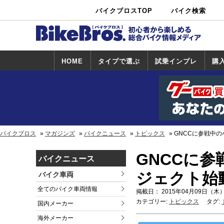
バイクブロスTOP
バイク検索
中古バイ
カタログ検
ショップ検
ク・新車検
索
索
索
HOME
タイプで選ぶ
試乗インプレ
購
スポーツ＆ネ
原付＆ミニバ
アメリカン＆
ビッグスクー
オフロード
試乗インプレ
ホンダ
ヤマハ
スズキ
カワサキ
ハーレー
BMW
トライアンフ
ドゥカティ
購
ホ
ヤ
ス
カ
イキッド
イク
クルーザー
ター
一覧
一
バイクブロス
マガジンズ
バイクニュース
トピックス
GNCCに参戦中
GNCCに
バイクニュース
ジェクト始
バイク車両
全てのバイク車両情報
掲載日： 2015年04月09日（木）
カテゴリー:
トピックス
タグ:
国内メーカー
海外メーカー