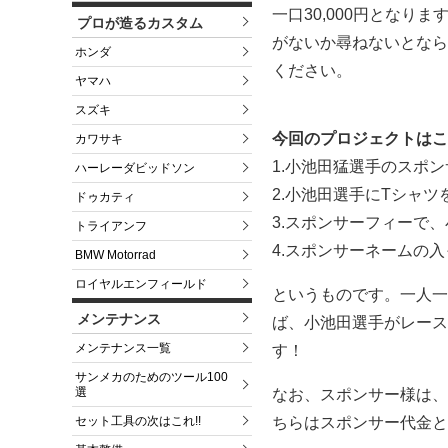
一口30,000円とな
プロが造るカスタム
がないか尋ねないとなら
ホンダ
ください。
ヤマハ
スズキ
今回のプロジェクトはこ
カワサキ
1.小池田猛選手のスポ
ハーレーダビッドソン
2.小池田選手にTシャ
ドゥカティ
3.スポンサーフィーで
トライアンフ
4.スポンサーネームの
BMW Motorrad
ロイヤルエンフィールド
というものです。一人一
メンテナンス
ば、小池田選手がレース
メンテナンス一覧
す！
サンメカのためのツール100
選
なお、スポンサー様は、
ちらはスポンサー代金と
セット工具の次はこれ!!