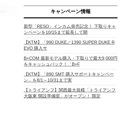
キャンペーン情報
新型「RESO」インカム発売記念！ 下取りキャ
ンペーンを10/15まで延長して開
【KTM】「990 DUKE／1390 SUPER DUKE R
EVO 購入サ
B+COM 最新モデル購入・下取りで最大9,000円
をキャッシュバック！「B+F
【KTM】「890 SMT 購入サポートキャンペー
ン」を8/1～10/31まで実
【トライアンフ】関西最大規模「トライアンフ
大阪東 開設準備室」がオープン！ 限定