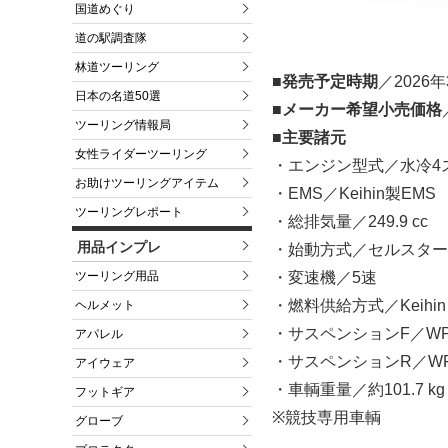
国道めぐり
道の駅調査隊
林道ツーリング
■発売予定時期
／2026年
日本の名道50選
■メーカー希望小売価格
ツーリング情報局
■主要諸元
女性ライダーツーリング
・エンジン型式／水冷4
お助けツーリングアイテム
・EMS／Keihin製EMS
ツーリングレポート
・総排気量／249.9 cc
用品インプレ
・始動方式／セルスター
・変速機／5速
ツーリング用品
・燃料供給方式／Keihin 
ヘルメット
・サスペンションF／WP製
アパレル
・サスペンションR／WP
アイウェア
・車輌重量／約101.7 
フットギア
※競技専用車輌
グローブ