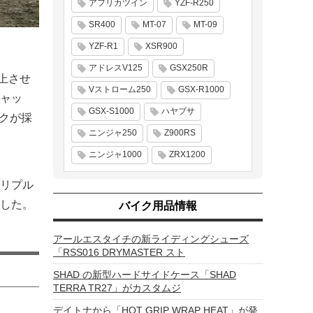
アフリカツイン
YZF-R250
SR400
MT-07
MT-09
YZF-R1
XSR900
アドレスV125
GSX250R
上させ
Vストローム250
GSX-R1000
ャッ
GSX-S1000
ハヤブサ
ックが採
ニンジャ250
Z900RS
ニンジャ1000
ZRX1200
リプル
した。
バイク用品情報
アールエスタイチの新ライディングシューズ
「RSS016 DRYMASTER スト
SHAD の新型ハードサイドケース「SHAD
TERRA TR27」がカスタムジ
デイトナから「HOT GRIP WRAP HEAT」が発