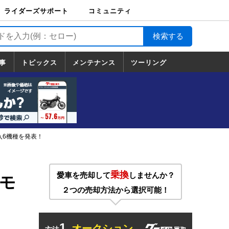
ライダーズサポート
コミュニティ
ライダーズサポート
バイク輸送
バイクガレージライ
バイク車両保険
ロードサービス
バイク試乗
コミュニティ
日記
ツーリング
カスタム
TOP
フ
TOP
事
トピックス
メンテナンス
ツーリング
トピックス
ホンダ
ヤマハ
スズキ
カワサキ
ハーレーダ
BMW
ドゥカティ
トライアン
メンテナンス
基本整備
部位別メンテ
工具の使い方
ツール100選
メンテのうん
一覧
ビッドソン
フ
一覧
ちく
入6機種を発表！
乗換
愛車を売却して
しませんか？
ーモ
２つの売却方法から選択可能！
1.
オークション