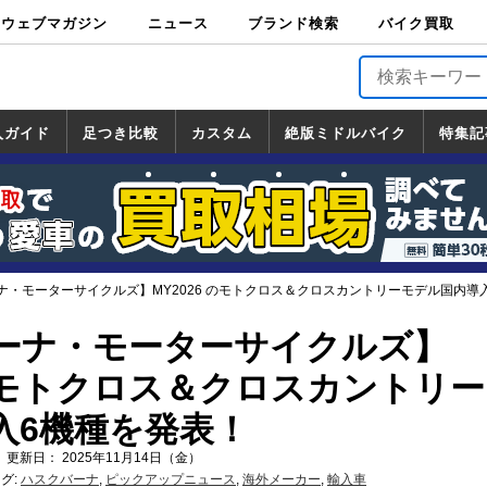
ウェブマガジン
ニュース
ブランド検索
バイク買取
バイクブロス・
原付＆ミニバイ
スポーツ＆ネイ
アメリカン＆ツ
ビッグスクータ
オフロード
バージンハーレ
バージンBMW
バージンドゥカ
バージントライ
ニュース
車両情報
イベント
キャンペ
トピック
バイク用
バイクパ
書籍・
サポート
お知らせ
ブランドを検
ブランドボイ
バイク買取
マガジンズ
ク
キッド
アラー
ー
ー
ティ
アンフ
TOP
ーン
ス
品
ーツ
DVD
索
ス
入ガイド
足つき比較
カスタム
絶版ミドルバイク
特集記
入ガイド
ンダ
マハ
ズキ
ワサキ
カスタム
ホンダ
ヤマハ
スズキ
カワサキ
道の駅調査隊
ツーリング情報局
日本の道50選
国道めぐり
林道ツーリング
絶版ミドルバイク
ホンダ
ヤマハ
スズキ
カワサキ
覧
一覧
一覧
ナ・モーターサイクルズ】MY2026 のモトクロス＆クロスカントリーモデル国内導
ーナ・モーターサイクルズ】
 のモトクロス＆クロスカントリ
入6機種を発表！
 更新日： 2025年11月14日（金）
グ:
ハスクバーナ
,
ピックアップニュース
,
海外メーカー
,
輸入車