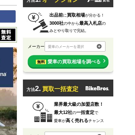
方法
出品前
買取相場
に
が分かる！
3000社
最高入札店
の中から
の
みとやり取りで完結。
メーカー
愛車のメーカーを選択
愛車の買取相場を調べる
無料
2.
買取一括査定
方法
業界最大級の加盟店数！
最大12社
一括査定
の
で
高く売れる
愛車が
チャンス