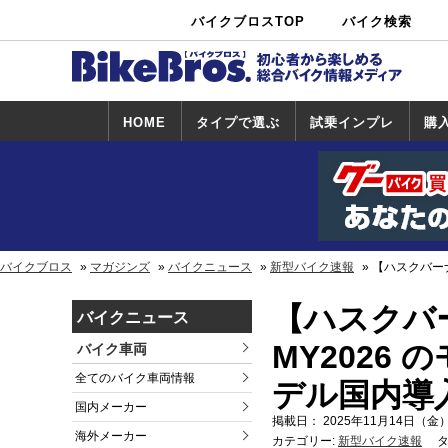
バイクブロスTOP
バイク検索
中古バイ
カタログ検
ショップ検
ク・新車検
索
索
索
HOME
タイプで選ぶ
試乗インプレ
購
スポーツ＆ネ
原付＆ミニバ
アメリカン＆
ビッグスクー
オフロード
試乗インプレ
ホンダ
ヤマハ
スズキ
カワサキ
ハーレー
BMW
トライアンフ
ドゥカティ
購
ホ
ヤ
ス
カ
イキッド
イク
クルーザー
ター
一覧
一
バイクブロス
マガジンズ
バイクニュース
新型バイク速報
【ハスクバー
【ハスクバ
バイクニュース
MY2026
バイク車両
全てのバイク車両情報
デル国内導
国内メーカー
掲載日： 2025年11月14日（金）
海外メーカー
カテゴリー:
新型バイク速報
タ