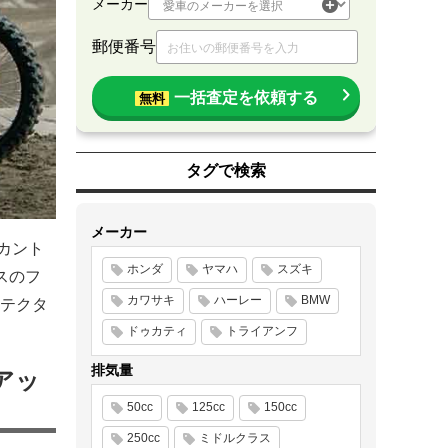
メーカー
郵便番号
一括査定を依頼する
無料
タグで検索
メーカー
カント
ホンダ
ヤマハ
スズキ
スのフ
カワサキ
ハーレー
BMW
テクタ
ドゥカティ
トライアンフ
排気量
アッ
50cc
125cc
150cc
250cc
ミドルクラス