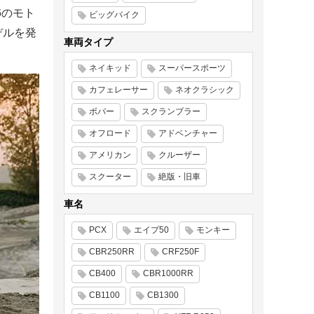
6のモト
ビッグバイク
デルを発
車両タイプ
ネイキッド
スーパースポーツ
カフェレーサー
ネオクラシック
ボバー
スクランブラー
オフロード
アドベンチャー
アメリカン
クルーザー
スクーター
絶版・旧車
車名
PCX
エイプ50
モンキー
CBR250RR
CRF250F
CB400
CBR1000RR
CB1100
CB1300