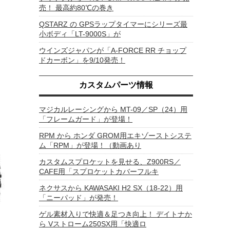
売！ 最高約80℃の巻き
QSTARZ の GPSラップタイマーにシリーズ最
小ボディ「LT-9000S」が
ウインズジャパンが「A-FORCE RR チョップ
ドカーボン」を9/10発売！
カスタムパーツ情報
マジカルレーシングから MT-09／SP（24）用
「フレームガード」が登場！
RPM から ホンダ GROM用エキゾーストシステ
ム「RPM」が登場！（動画あり
カスタムスプロケットを見せる、Z900RS／
CAFE用「スプロケットカバーフルキ
ネクサスから KAWASAKI H2 SX（18-22）用
「ニーパッド」が発売！
ゲル素材入りで快適＆足つき向上！ デイトナか
ら Vストローム250SX用「快適ロ