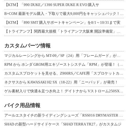
【KTM】「990 DUKE／1390 SUPER DUKE R EVO 購入サ
B+COM 最新モデル購入・下取りで最大9,000円をキャッシュバック！「B+F
【KTM】「890 SMT 購入サポートキャンペーン」を8/1～10/31まで実
【トライアンフ】関西最大規模「トライアンフ大阪東 開設準備室」がオープン！ 限定
カスタムパーツ情報
マジカルレーシングから MT-09／SP（24）用「フレームガード」が登場！
RPM から ホンダ GROM用エキゾーストシステム「RPM」が登場！（動画あり
カスタムスプロケットを見せる、Z900RS／CAFE用「スプロケットカバーフルキ
ネクサスから KAWASAKI H2 SX（18-22）用「ニーパッド」が発売！
ゲル素材入りで快適＆足つき向上！ デイトナから Vストローム250SX用「快適ロ
バイク用品情報
アールエスタイチの新ライディングシューズ「RSS016 DRYMASTER スト
SHAD の新型ハードサイドケース「SHAD TERRA TR27」がカスタムジ