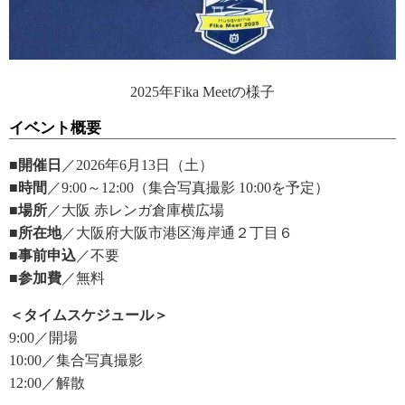
2025年Fika Meetの様子
イベント概要
■開催日
／2026年6月13日（土）
■時間
／9:00～12:00（集合写真撮影 10:00を予定）
■場所
／大阪 赤レンガ倉庫横広場
■所在地
／大阪府大阪市港区海岸通２丁目６
■事前申込
／不要
■参加費
／無料
＜タイムスケジュール＞
9:00／開場
10:00／集合写真撮影
12:00／解散