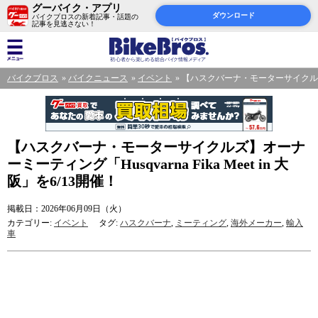
グーバイク・アプリ
ダウンロード
バイクブロスの新着記事・話題の
記事を見逃さない！
バイクブロス
バイクニュース
イベント
【ハスクバーナ・モーターサイクルズ】オーナ
【ハスクバーナ・モーターサイクルズ】オーナ
ーミーティング「Husqvarna Fika Meet in 大
阪」を6/13開催！
掲載日：2026年06月09日（火）
カテゴリー:
イベント
タグ:
ハスクバーナ
,
ミーティング
,
海外メーカー
,
輸入
車