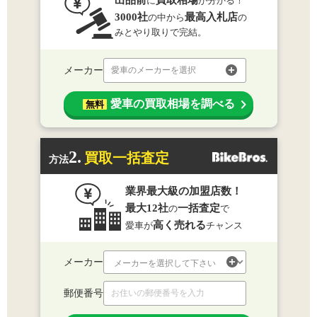
出品前
買取相場
に
が分かる！
3000社
最高入札店
の中から
の
みとやり取りで完結。
メーカー
愛車のメーカーを選択
愛車の買取相場を調べる
無料
2.
買取一括査定
方法
業界最大級の加盟店数！
最大12社
一括査定
の
で
高く売れる
愛車が
チャンス
メーカー
郵便番号