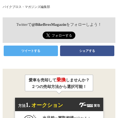
バイクブロス・マガジンズ編集部
Twitterで
@BikeBrosMagazin
をフォローしよう！
ツイートする
シェアする
乗換
愛車を売却して
しませんか？
２つの売却方法から選択可能！
1.
オークション
方法