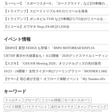
【ハーレー】「スポーツスターS」「ロードグライド」など計8車種のリコールを発表
【トライアンフ】スピードトリプル RX のリコールを発表
【トライアンフ】ボンネビル T100 など6車種計3,753台のリコールを発表
【リコール】カワサキ Ninja ZX-6R 計1,930台
イベント情報
【BMW】新型 F450GS も登場！「BMW MOTORRAD DAYS JA
CB750F 展示や大抽選会も！ 8/22開催「2026グッドスマイルミーティン
【スズキ】「GSX-S/R Meeting 2026」オリジナルグッズの先行販売
10/23・24開催！ 女性ライダー向けツーリングラリー「MOTHER LAKE
【ヤマハ】初心者が主役！ オフロード体験イベント「My Yamaha off-r
キーワード
ドゥカティ
グローブ
リコール情報
モータースポーツ
バイク雑貨
バイクイベント
走行＆ライテク
キャンプツーリング