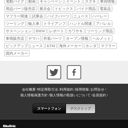
電動バイク
動画
キャンペーン
イベント
スズキ
車両情報
用品パーツ販売店
展示会
トピックス
バイク用品
電装品
マフラー関連
試乗会
バイクパーツ
ニュース
ハーレー
ツーリング
輸入車
トライアンフ
ハンドル関連
アパレル
サスペンション
BMW
レポート
カワサキ
ツーリング用品
車両販売店
ヤマハ
外装パーツ
オープン情報
ヘルメット
ピックアップニュース
KTM
海外メーカー
ホンダ
マフラー
国内メーカー
会社概要
特定商取引法
利用規約
採用情報
お問合せ
個人情報保護方針
個人情報の取扱いについて
会員規約
スマートフォン
デスクトップ