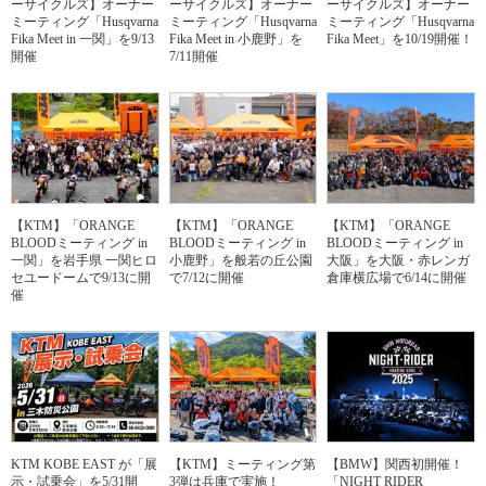
ーサイクルズ】オーナー
ーサイクルズ】オーナー
ーサイクルズ】オーナー
ミーティング「Husqvarna
ミーティング「Husqvarna
ミーティング「Husqvarna
Fika Meet in 一関」を9/13
Fika Meet in 小鹿野」を
Fika Meet」を10/19開催！
開催
7/11開催
【KTM】「ORANGE
【KTM】「ORANGE
【KTM】「ORANGE
BLOODミーティング in
BLOODミーティング in
BLOODミーティング in
一関」を岩手県 一関ヒロ
小鹿野」を般若の丘公園
大阪」を大阪・赤レンガ
セユードームで9/13に開
で7/12に開催
倉庫横広場で6/14に開催
催
KTM KOBE EAST が「展
【KTM】ミーティング第
【BMW】関西初開催！
示・試乗会」を5/31開
3弾は兵庫で実施！
「NIGHT RIDER