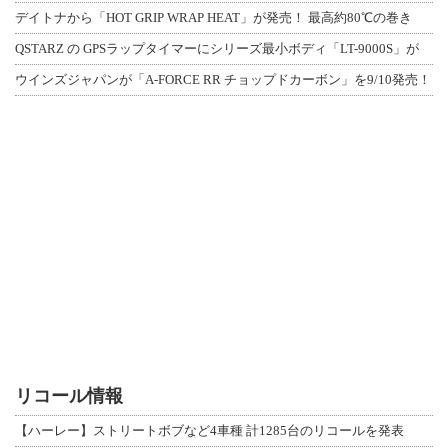
デイトナから「HOT GRIP WRAP HEAT」が発売！ 最高約80℃の巻き
QSTARZ の GPSラップタイマーにシリーズ最小ボディ「LT-9000S」が
ウインズジャパンが「A-FORCE RR チョップドカーボン」を9/10発売！
リコール情報
【ハーレー】ストリートボブなど4車種 計1285台のリコールを発表