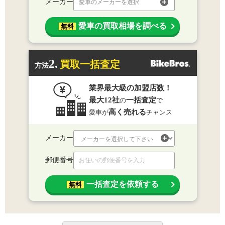
メーカー
愛車のメーカーを選択
愛車の買取相場を調べる
無料
2.
買取一括査定
方法
業界最大級の加盟店数！
最大12社
一括査定
の
で
高く売れる
愛車が
チャンス
メーカー
郵便番号
一括査定を依頼する
無料