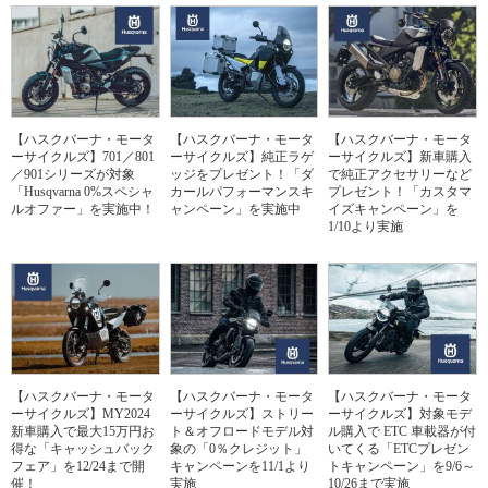
【ハスクバーナ・モータ
【ハスクバーナ・モータ
【ハスクバーナ・モータ
ーサイクルズ】701／801
ーサイクルズ】純正ラゲ
ーサイクルズ】新車購入
／901シリーズが対象
ッジをプレゼント！「ダ
で純正アクセサリーなど
「Husqvarna 0%スペシャ
カールパフォーマンスキ
プレゼント！「カスタマ
ルオファー」を実施中！
ャンペーン」を実施中
イズキャンペーン」を
1/10より実施
【ハスクバーナ・モータ
【ハスクバーナ・モータ
【ハスクバーナ・モータ
ーサイクルズ】MY2024
ーサイクルズ】ストリー
ーサイクルズ】対象モデ
新車購入で最大15万円お
ト＆オフロードモデル対
ル購入で ETC 車載器が付
得な「キャッシュバック
象の「0％クレジット」
いてくる「ETCプレゼン
フェア」を12/24まで開
キャンペーンを11/1より
トキャンペーン」を9/6～
催！
実施
10/26まで実施