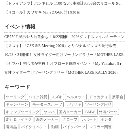
【トライアンフ】ボンネビル T100 など6車種計3,753台のリコールを発表
【リコール】カワサキ Ninja ZX-6R 計1,930台
イベント情報
CB750F 展示や大抽選会も！ 8/22開催「2026グッドスマイルミーティン
【スズキ】「GSX-S/R Meeting 2026」オリジナルグッズの先行販売
10/23・24開催！ 女性ライダー向けツーリングラリー「MOTHER LAKE
【ヤマハ】初心者が主役！ オフロード体験イベント「My Yamaha off-r
女性ライダー向けツーリングラリー「MOTHER LAKE RALLY 2026」
キーワード
ツーリング
バイク雑貨
スズキ
ヘルメット
ドゥカティ
展示会
キャンペーン
モータースポーツ
カワサキ
ツーリング用品
キャンプツーリング
ヤマハ
国内メーカー
BMW
外装パーツ
走行＆ライテク
海外メーカー
グローブ
レポート
ホンダ
電装品
バイクイベント
動画
バイクパーツ
マフラー関連