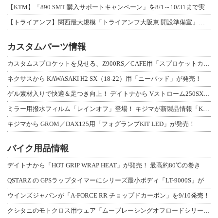
【KTM】「890 SMT 購入サポートキャンペーン」を8/1～10/31まで実
【トライアンフ】関西最大規模「トライアンフ大阪東 開設準備室」がオープン！ 限定
カスタムパーツ情報
カスタムスプロケットを見せる、Z900RS／CAFE用「スプロケットカバーフルキ
ネクサスから KAWASAKI H2 SX（18-22）用「ニーパッド」が発売！
ゲル素材入りで快適＆足つき向上！ デイトナから Vストローム250SX用「快適ロ
ミラー用撥水フィルム「レインオフ」登場！ キジマが新製品情報「KIJIMA NE
キジマから GROM／DAX125用「フォグランプKIT LED」が発売！
バイク用品情報
デイトナから「HOT GRIP WRAP HEAT」が発売！ 最高約80℃の巻き
QSTARZ の GPSラップタイマーにシリーズ最小ボディ「LT-9000S」が
ウインズジャパンが「A-FORCE RR チョップドカーボン」を9/10発売！
クシタニのモトクロス用ウェア「ムーブレーシングオフロードシリーズ」3アイテムが登