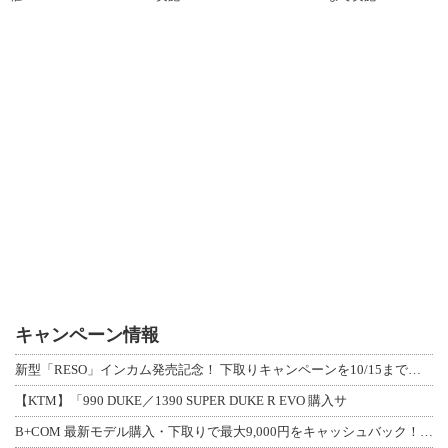
キャンペーン情報
新型「RESO」インカム発売記念！ 下取りキャンペーンを10/15まで延長して開
【KTM】「990 DUKE／1390 SUPER DUKE R EVO 購入サ
B+COM 最新モデル購入・下取りで最大9,000円をキャッシュバック！「B+F