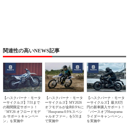
関連性の高いNEWS記事
【ハスクバーナ・モータ
【ハスクバーナ・モータ
【ハスクバーナ・モータ
ーサイクルズ】7/31まで
ーサイクルズ】MY2026
ーサイクルズ】最大8万
の期間限定サポート！
オフモデルが金利0.9％に
円の新車購入サポート！
「MY26 オフロードモデ
「Husqvarna 0.9％スペシ
「バースオブHusqvarna
ル サポートキャンペー
ャルオファー」を5/31ま
ライダーキャンペーン」
ン」を実施中
で実施中
を実施中