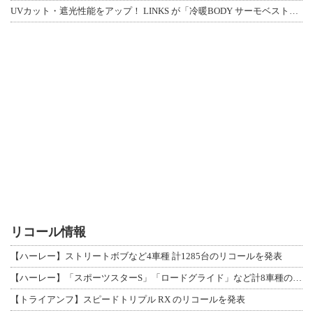
UVカット・遮光性能をアップ！ LINKS が「冷暖BODY サーモベスト」改良
リコール情報
【ハーレー】ストリートボブなど4車種 計1285台のリコールを発表
【ハーレー】「スポーツスターS」「ロードグライド」など計8車種のリコールを発表
【トライアンフ】スピードトリプル RX のリコールを発表