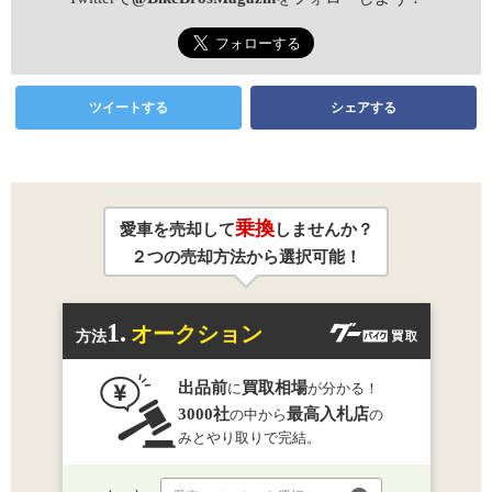
ツイートする
シェアする
乗換
愛車を売却して
しませんか？
２つの売却方法から選択可能！
1.
オークション
方法
出品前
買取相場
に
が分かる！
3000社
最高入札店
の中から
の
みとやり取りで完結。