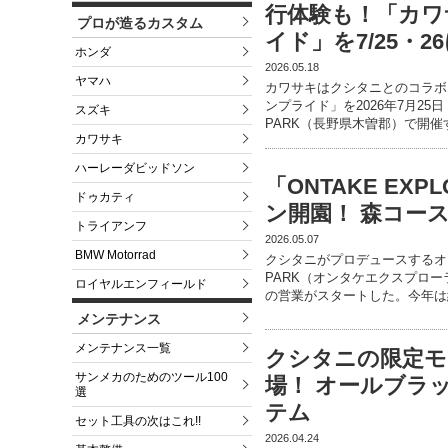
行体験も！「カワ
プロが造るカスタム
イド」を7/25・
ホンダ
2026.05.18
ヤマハ
カワサキはクシタニとのコラボ
ンプライド」を2026年7月25日
スズキ
PARK（長野県木曽郡）で開催
カワサキ
ハーレーダビッドソン
「ONTAKE EXP
ドゥカティ
ン開園！ 森コー
トライアンフ
2026.05.07
BMW Motorrad
クシタニがプロデュースするオフロ
PARK（オンタケエクスプロー
ロイヤルエンフィールド
の営業がスタートした。今年は
メンテナンス
メンテナンス一覧
クシタニの限定モ
サンメカのためのツール100
場！ オールブラ
選
テム
セット工具の次はこれ!!
2026.04.24