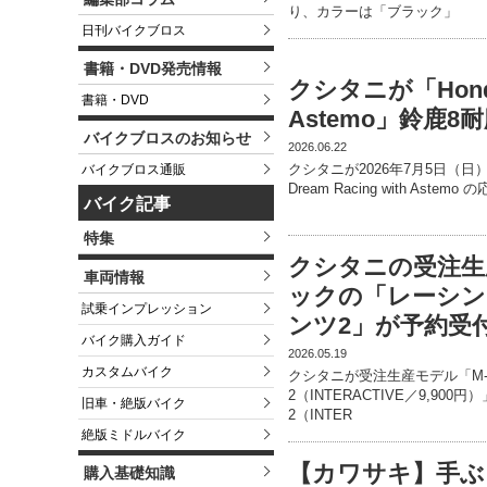
り、カラーは「ブラック」
日刊バイクブロス
書籍・DVD発売情報
クシタニが「Honda A
書籍・DVD
Astemo」鈴鹿
バイクブロスのお知らせ
2026.06.22
クシタニが2026年7月5日（日）
バイクブロス通販
Dream Racing with Astem
バイク記事
特集
クシタニの受注生
車両情報
ックの「レーシン
試乗インプレッション
ンツ2」が予約受
バイク購入ガイド
2026.05.19
カスタムバイク
クシタニが受注生産モデル「M-1
2（INTERACTIVE／9,900
旧車・絶版バイク
2（INTER
絶版ミドルバイク
【カワサキ】手ぶ
購入基礎知識