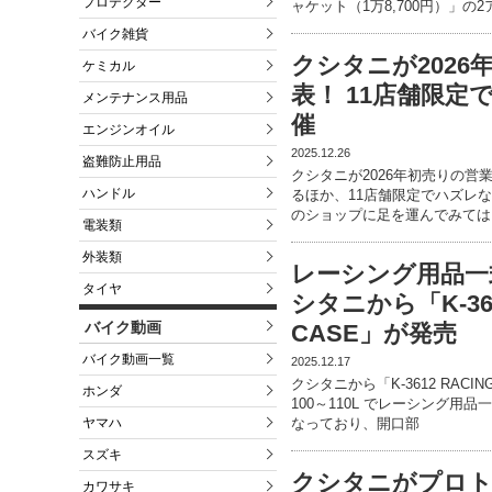
プロテクター
ャケット（1万8,700円）」の
バイク雑貨
クシタニが202
ケミカル
表！ 11店舗限
メンテナンス用品
催
エンジンオイル
2025.12.26
盗難防止用品
クシタニが2026年初売りの
ハンドル
るほか、11店舗限定でハズレ
のショップに足を運んでみては
電装類
外装類
レーシング用品一
タイヤ
シタニから「K-3612
バイク動画
CASE」が発売
バイク動画一覧
2025.12.17
クシタニから「K-3612 RACI
ホンダ
100～110L でレーシング
ヤマハ
なっており、開口部
スズキ
クシタニがプロ
カワサキ