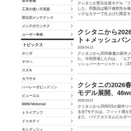
基本整備
クシタニが受注生産モデル「フロ
した。同製品は吸汗速乾性を備
工具の使い方実践
ックなカラーで仕上げた限定モ
部位別メンテナンス
メンテのウンチク
クシタニから20
ユーザー車検
ト＋メッシュパン
トピックス
2026.04.13
ホンダ
クシタニから2026春夏の新
た。今回登場したのは、「エア
ヤマハ
ッシュパーカージャケット（3万4
スズキ
カワサキ
クシタニの202
ハーレーダビッドソン
モデル展開、46w
ビューエル
2026.03.27
BMW Motorrad
クシタニから2026SSの新作
る全7モデルは、フィット感を
トライアンフ
また、バイクカスタムビルダー46
ドゥカティ
モトグッツィ