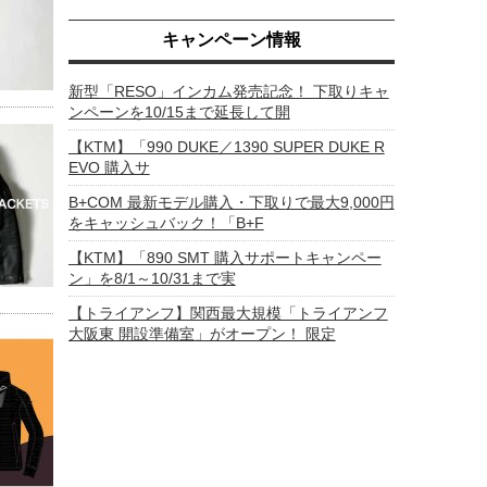
キャンペーン情報
新型「RESO」インカム発売記念！ 下取りキャ
ンペーンを10/15まで延長して開
【KTM】「990 DUKE／1390 SUPER DUKE R
EVO 購入サ
B+COM 最新モデル購入・下取りで最大9,000円
をキャッシュバック！「B+F
【KTM】「890 SMT 購入サポートキャンペー
ン」を8/1～10/31まで実
【トライアンフ】関西最大規模「トライアンフ
大阪東 開設準備室」がオープン！ 限定