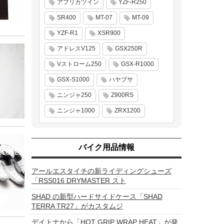
アフリカツイン
YZF-R250
SR400
MT-07
MT-09
YZF-R1
XSR900
アドレスV125
GSX250R
Vストローム250
GSX-R1000
GSX-S1000
ハヤブサ
ニンジャ250
Z900RS
ニンジャ1000
ZRX1200
バイク用品情報
アールエスタイチの新ライディングシューズ
「RSS016 DRYMASTER スト
SHAD の新型ハードサイドケース「SHAD
TERRA TR27」がカスタムジ
デイトナから「HOT GRIP WRAP HEAT」が発