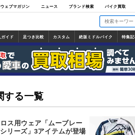
ウェブマガジン
ニュース
ブランド検索
バイク買取
バイクブロス・
原付＆ミニバイ
スポーツ＆ネイ
アメリカン＆ツ
ビッグスクータ
オフロード
バージンハーレ
バージンBMW
バージンドゥカ
バージントライ
ニュース
車両情報
イベント
キャンペ
トピック
バイク用
バイクパ
書籍・
サポート
お知らせ
ブランドを検
ブランドボイ
バイク買取
マガジンズ
ク
キッド
アラー
ー
ー
ティ
アンフ
TOP
ーン
ス
品
ーツ
DVD
索
ス
入ガイド
足つき比較
カスタム
絶版ミドルバイク
特集記
入ガイド
ンダ
マハ
ズキ
ワサキ
カスタム
ホンダ
ヤマハ
スズキ
カワサキ
道の駅調査隊
ツーリング情報局
日本の道50選
国道めぐり
林道ツーリング
絶版ミドルバイク
ホンダ
ヤマハ
スズキ
カワサキ
覧
一覧
一覧
関する一覧
ロス用ウェア「ムーブレー
シリーズ」3アイテムが登場