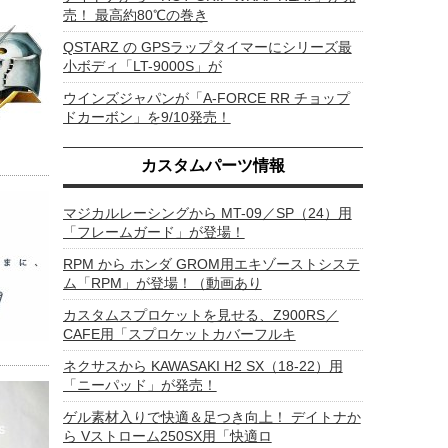
売！ 最高約80℃の巻き
QSTARZ の GPSラップタイマーにシリーズ最
小ボディ「LT-9000S」が
ウインズジャパンが「A-FORCE RR チョップ
ドカーボン」を9/10発売！
カスタムパーツ情報
マジカルレーシングから MT-09／SP（24）用
「フレームガード」が登場！
RPM から ホンダ GROM用エキゾーストシステ
ム「RPM」が登場！（動画あり
カスタムスプロケットを見せる、Z900RS／
CAFE用「スプロケットカバーフルキ
ネクサスから KAWASAKI H2 SX（18-22）用
「ニーパッド」が発売！
ゲル素材入りで快適＆足つき向上！ デイトナか
ら Vストローム250SX用「快適ロ