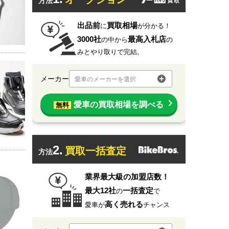
方法
出品前
買取相場
に
が分かる！
3000社
最高入札店
の中から
の
みとやり取りで完結。
メーカー
愛車のメーカーを選択
愛車の買取相場を調べる
無料
2.
買取一括査定
方法
業界最大級の加盟店数！
最大12社
一括査定
の
で
高く売れる
愛車が
チャンス