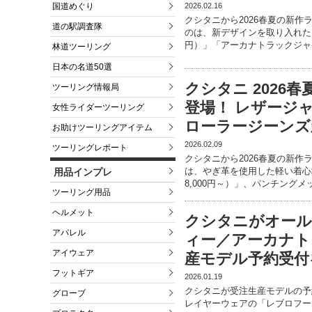
2026.02.16
国道めぐり
クシタニから2026春夏の新
道の駅調査隊
のは、新デザインを取り入れたカ
円）」「アーカナトラックジャ
林道ツーリング
日本の名道50選
クシタニ 2026
ツーリング情報局
登場！ レザージ
女性ライダーツーリング
ローラージーンズ
お助けツーリングアイテム
2026.02.09
ツーリングレポート
クシタニから2026春夏の新
は、やぎ革を使用した軽い着心
用品インプレ
8,000円～）」、パンチング
ツーリング用品
ヘルメット
クシタニがオー
アパレル
ィー／アーカナト
アイウェア
産モデル予約受付
フットギア
2026.01.19
クシタニが受注生産モデルの予
グローブ
レイヤーウェアの「レブロフーデ