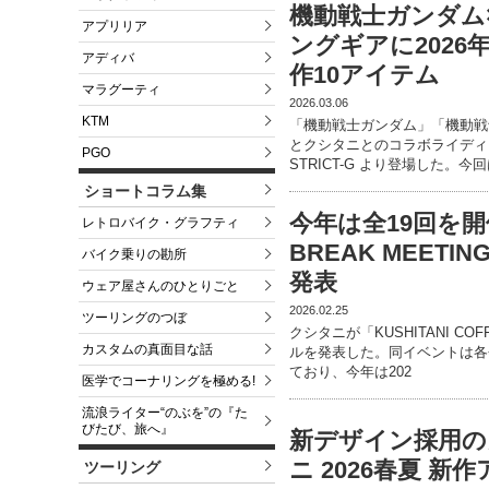
機動戦士ガンダム
アプリリア
ングギアに2026年S
アディバ
作10アイテム
マラグーティ
2026.03.06
KTM
「機動戦士ガンダム」「機動戦
とクシタニとのコラボライディ
PGO
STRICT-G より登場した。
ショートコラム集
今年は全19回を開催！
レトロバイク・グラフティ
BREAK MEET
バイク乗りの勘所
発表
ウェア屋さんのひとりごと
2026.02.25
ツーリングのつぼ
クシタニが「KUSHITANI COF
カスタムの真面目な話
ルを発表した。同イベントは各
ており、今年は202
医学でコーナリングを極める!
流浪ライター“のぶを”の『た
びたび、旅へ』
新デザイン採用の
ニ 2026春夏 
ツーリング