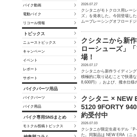
2026.07.27
バイク動画
クシタニがモトクロス用レーシ
電動バイク
ズ」を発表した。今回登場したの
ムーブレーシングオフロードジャ
リコール情報
トピックス
クシタニから新作
ニューストピックス
ローシューズ」「
キャンペーン
場！
イベント
2026.07.17
レポート
クシタニから新作ライディング
積極的に取り込むことで快適な通
サポート
8,600円）」および、撥水仕様の
バイクパーツ用品
クシタニ × NEW
バイクパーツ
5120 9FORTY 
バイク用品
約受付中
バイク専用SNSまとめ
2026.07.03
モトクル投稿トピックス
クシタニが限定生産モデル「P-51
た。同製品は NEW ERA（
編集部コラム