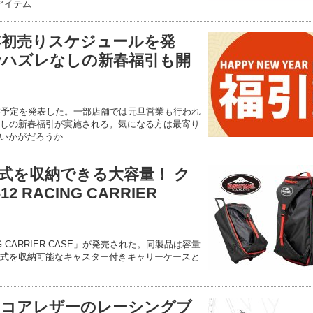
2アイテム
6年初売りスケジュールを発
定でハズレなしの新春福引も開
営業予定を発表した。一部店舗では元旦営業も行われ
なしの新春福引が実施される。気になる方は最寄り
いかがだろうか
式を収納できる大容量！ ク
 RACING CARRIER
NG CARRIER CASE」が発売された。同製品は容量
用品一式を収納可能なキャスター付きキャリーケースと
トコアレザーのレーシングブ