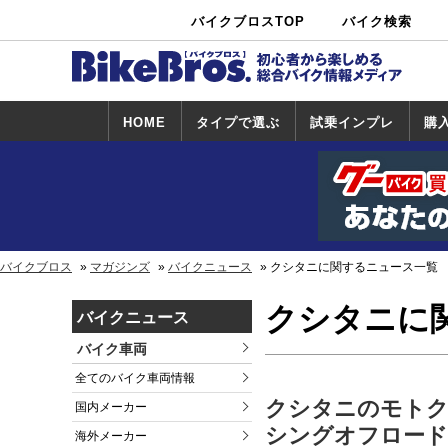
バイクブロスTOP
バイク検索
中古バイ
カタログ検
ショップ検
ク・新車検
索
索
索
HOME
タイプで選ぶ
試乗インプレ
購
スポーツ＆ネ
原付＆ミニバ
アメリカン＆
ビッグスクー
オフロード
試乗インプレ
ホンダ
ヤマハ
スズキ
カワサキ
ハーレー
BMW
トライアンフ
ドゥカティ
購
ホ
ヤ
ス
カ
イキッド
イク
クルーザー
ター
一覧
一
バイクブロス
マガジンズ
バイクニュース
クシタニに関するニュース一覧
クシタニに
バイクニュース
バイク車両
全てのバイク車両情報
クシタニのモトク
国内メーカー
シングオフロード
海外メーカー