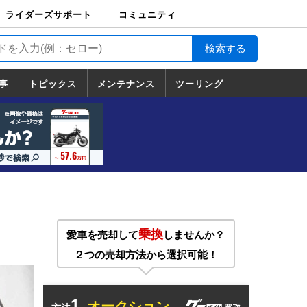
ライダーズサポート
コミュニティ
ライダーズサポート
バイク輸送
バイクガレージライ
バイク車両保険
ロードサービス
バイク試乗
コミュニティ
日記
ツーリング
カスタム
TOP
フ
TOP
事
トピックス
メンテナンス
ツーリング
トピックス
ホンダ
ヤマハ
スズキ
カワサキ
ハーレーダ
BMW
ドゥカティ
トライアン
メンテナンス
基本整備
部位別メンテ
工具の使い方
ツール100選
メンテのうん
一覧
ビッドソン
フ
一覧
ちく
乗換
愛車を売却して
しませんか？
２つの売却方法から選択可能！
1.
オークション