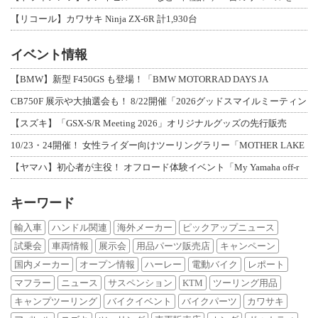
【リコール】カワサキ Ninja ZX-6R 計1,930台
イベント情報
【BMW】新型 F450GS も登場！「BMW MOTORRAD DAYS JA
CB750F 展示や大抽選会も！ 8/22開催「2026グッドスマイルミーティン
【スズキ】「GSX-S/R Meeting 2026」オリジナルグッズの先行販売
10/23・24開催！ 女性ライダー向けツーリングラリー「MOTHER LAKE
【ヤマハ】初心者が主役！ オフロード体験イベント「My Yamaha off-r
キーワード
輸入車
ハンドル関連
海外メーカー
ピックアップニュース
試乗会
車両情報
展示会
用品パーツ販売店
キャンペーン
国内メーカー
オープン情報
ハーレー
電動バイク
レポート
マフラー
ニュース
サスペンション
KTM
ツーリング用品
キャンプツーリング
バイクイベント
バイクパーツ
カワサキ