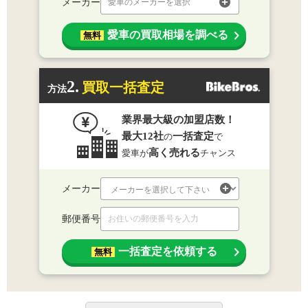
メーカー
愛車のメーカーを選択
愛車の買取相場を調べる
無料
2.
買取一括査定
方法
業界最大級の加盟店数！
最大12社
一括査定
の
で
高く売れる
愛車が
チャンス
メーカー
郵便番号
一括査定を依頼する
無料