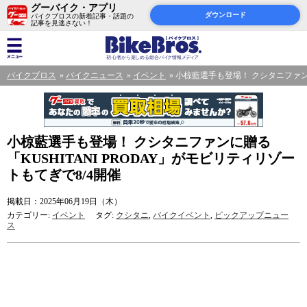
グーバイク・アプリ
ダウンロード
バイクブロスの新着記事・話題の
記事を見逃さない！
バイクブロス
バイクニュース
イベント
小椋藍選手も登場！ クシタニファンに
小椋藍選手も登場！ クシタニファンに贈る
「KUSHITANI PRODAY」がモビリティリゾー
トもてぎで8/4開催
掲載日：2025年06月19日（木）
カテゴリー:
イベント
タグ:
クシタニ
,
バイクイベント
,
ピックアップニュー
ス