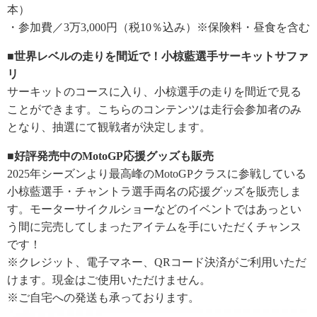
本）
・参加費／3万3,000円（税10％込み）※保険料・昼食を含む
■世界レベルの走りを間近で！小椋藍選手サーキットサファ
リ
サーキットのコースに入り、小椋選手の走りを間近で見る
ことができます。こちらのコンテンツは走行会参加者のみ
となり、抽選にて観戦者が決定します。
■好評発売中のMotoGP応援グッズも販売
2025年シーズンより最高峰のMotoGPクラスに参戦している
小椋藍選手・チャントラ選手両名の応援グッズを販売しま
す。モーターサイクルショーなどのイベントではあっとい
う間に完売してしまったアイテムを手にいただくチャンス
です！
※クレジット、電子マネー、QRコード決済がご利用いただ
けます。現金はご使用いただけません。
※ご自宅への発送も承っております。