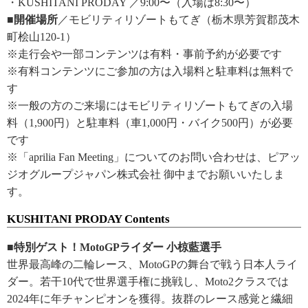
・KUSHITANI PRODAY ／9:00〜（入場は8:30〜）
■開催場所
／モビリティリゾートもてぎ（栃木県芳賀郡茂木
町桧山120-1）
※走行会や一部コンテンツは有料・事前予約が必要です
※有料コンテンツにご参加の方は入場料と駐車料は無料で
す
※一般の方のご来場にはモビリティリゾートもてぎの入場
料（1,900円）と駐車料（車1,000円・バイク500円）が必要
です
※「aprilia Fan Meeting」についてのお問い合わせは、ピアッ
ジオグループジャパン株式会社 御中までお願いいたしま
す。
KUSHITANI PRODAY Contents
■特別ゲスト！MotoGPライダー 小椋藍選手
世界最高峰の二輪レース、MotoGPの舞台で戦う日本人ライ
ダー。若干10代で世界選手権に挑戦し、Moto2クラスでは
2024年に年チャンピオンを獲得。抜群のレース感覚と繊細