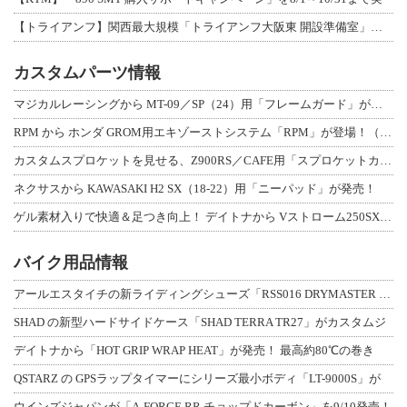
【トライアンフ】関西最大規模「トライアンフ大阪東 開設準備室」がオープン！ 限定
カスタムパーツ情報
マジカルレーシングから MT-09／SP（24）用「フレームガード」が登場！
RPM から ホンダ GROM用エキゾーストシステム「RPM」が登場！（動画あり
カスタムスプロケットを見せる、Z900RS／CAFE用「スプロケットカバーフルキ
ネクサスから KAWASAKI H2 SX（18-22）用「ニーパッド」が発売！
ゲル素材入りで快適＆足つき向上！ デイトナから Vストローム250SX用「快適ロ
バイク用品情報
アールエスタイチの新ライディングシューズ「RSS016 DRYMASTER スト
SHAD の新型ハードサイドケース「SHAD TERRA TR27」がカスタムジ
デイトナから「HOT GRIP WRAP HEAT」が発売！ 最高約80℃の巻き
QSTARZ の GPSラップタイマーにシリーズ最小ボディ「LT-9000S」が
ウインズジャパンが「A-FORCE RR チョップドカーボン」を9/10発売！