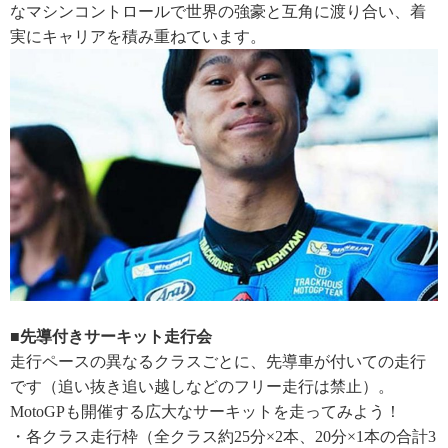
なマシンコントロールで世界の強豪と互角に渡り合い、着
実にキャリアを積み重ねています。
■先導付きサーキット走行会
走行ペースの異なるクラスごとに、先導車が付いての走行
です（追い抜き追い越しなどのフリー走行は禁止）。
MotoGPも開催する広大なサーキットを走ってみよう！
・各クラス走行枠（全クラス約25分×2本、20分×1本の合計3