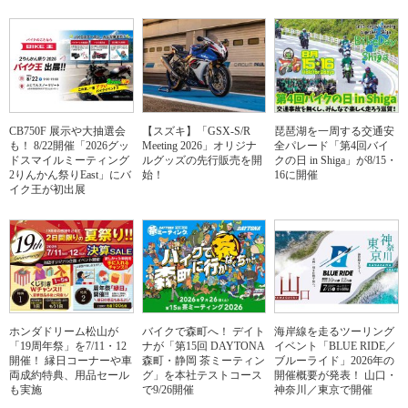
CB750F 展示や大抽選会
【スズキ】「GSX-S/R
琵琶湖を一周する交通安
も！ 8/22開催「2026グッ
Meeting 2026」オリジナ
全パレード「第4回バイ
ドスマイルミーティング
ルグッズの先行販売を開
クの日 in Shiga」が8/15・
2りんかん祭りEast」にバ
始！
16に開催
イク王が初出展
ホンダドリーム松山が
バイクで森町へ！ デイト
海岸線を走るツーリング
「19周年祭」を7/11・12
ナが「第15回 DAYTONA
イベント「BLUE RIDE／
開催！ 縁日コーナーや車
森町・静岡 茶ミーティン
ブルーライド」2026年の
両成約特典、用品セール
グ」を本社テストコース
開催概要が発表！ 山口・
も実施
で9/26開催
神奈川／東京で開催