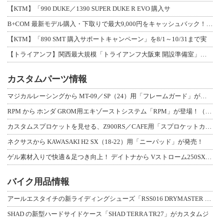
【KTM】「990 DUKE／1390 SUPER DUKE R EVO 購入サ
B+COM 最新モデル購入・下取りで最大9,000円をキャッシュバック！「B+F
【KTM】「890 SMT 購入サポートキャンペーン」を8/1～10/31まで実
【トライアンフ】関西最大規模「トライアンフ大阪東 開設準備室」がオープン！ 限定
カスタムパーツ情報
マジカルレーシングから MT-09／SP（24）用「フレームガード」が登場！
RPM から ホンダ GROM用エキゾーストシステム「RPM」が登場！（動画あり
カスタムスプロケットを見せる、Z900RS／CAFE用「スプロケットカバーフルキ
ネクサスから KAWASAKI H2 SX（18-22）用「ニーパッド」が発売！
ゲル素材入りで快適＆足つき向上！ デイトナから Vストローム250SX用「快適ロ
バイク用品情報
アールエスタイチの新ライディングシューズ「RSS016 DRYMASTER スト
SHAD の新型ハードサイドケース「SHAD TERRA TR27」がカスタムジ