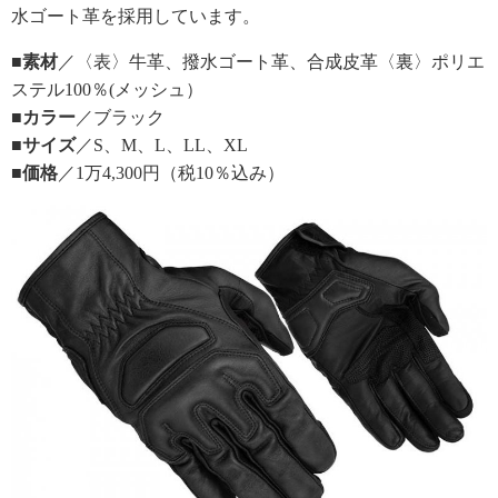
水ゴート革を採用しています。
■素材
／〈表〉牛革、撥水ゴート革、合成皮革〈裏〉ポリエ
ステル100％(メッシュ）
■カラー
／ブラック
■サイズ
／S、M、L、LL、XL
■価格
／1万4,300円（税10％込み）