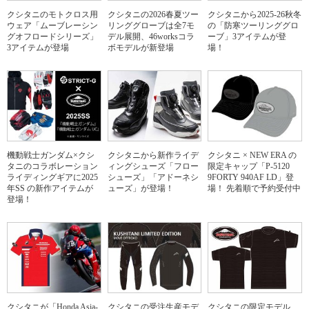
クシタニのモトクロス用
クシタニの2026春夏ツー
クシタニから2025-26秋冬
ウェア「ムーブレーシン
リンググローブは全7モ
の「防寒ツーリンググロ
グオフロードシリーズ」
デル展開、46worksコラ
ーブ」3アイテムが登
3アイテムが登場
ボモデルが新登場
場！
機動戦士ガンダム×クシ
クシタニから新作ライデ
クシタニ × NEW ERA の
タニのコラボレーション
ィングシューズ「フロー
限定キャップ「P-5120
ライディングギアに2025
シューズ」「アドーネシ
9FORTY 940AF LD」登
年SS の新作アイテムが
ューズ」が登場！
場！ 先着順で予約受付中
登場！
クシタニが「Honda Asia-
クシタニの受注生産モデ
クシタニの限定モデル