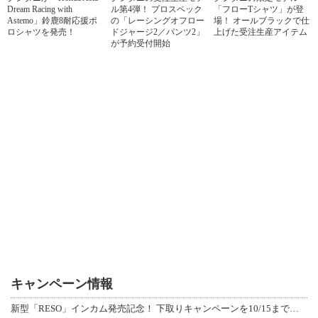
Dream Racing with
ル第4弾！ プロスペック
「フローTシャツ」が登
Astemo」鈴鹿8耐応援ポ
の「レーシングオフロー
場！ オールブラックで仕
ロシャツを発売！
ドジャージ2／パンツ2」
上げた受注生産アイテム
が予約受付開始
キャンペーン情報
新型「RESO」インカム発売記念！ 下取りキャンペーンを10/15まで延長して開