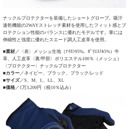
ナックルプロテクターを装備したショートグローブ。吸汗
速乾機能の2WAYストレッチ素材を使用したフィット感とプ
ロテクション性能のバランスに優れたモデルです。掌には
伸縮性と強度に優れたスエード調人工皮革を使用。
■素材
／〈表〉メッシュ生地（ﾅｲﾛﾝ95%、ﾎﾟﾘｴｽﾃﾙ5%）牛
革、人工皮革〈裏/甲部〉ポリエステル100％（メッシュ）
〈プロテクター〉ナックルプロテクター
■カラー
／ネイビー、ブラック、ブラック/レッド
■サイズ
／S、M、L、LL、XL
■価格
／1万3,200円（税10％込み）