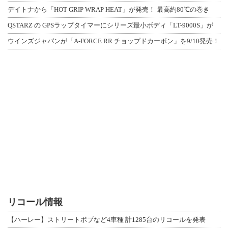
デイトナから「HOT GRIP WRAP HEAT」が発売！ 最高約80℃の巻き
QSTARZ の GPSラップタイマーにシリーズ最小ボディ「LT-9000S」が
ウインズジャパンが「A-FORCE RR チョップドカーボン」を9/10発売！
リコール情報
【ハーレー】ストリートボブなど4車種 計1285台のリコールを発表