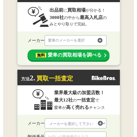
出品前
買取相場
に
が分かる！
3000社
最高入札店
の中から
の
みとやり取りで完結。
メーカー
愛車のメーカーを選択
愛車の買取相場を調べる
無料
2.
買取一括査定
方法
業界最大級の加盟店数！
最大12社
一括査定
の
で
高く売れる
愛車が
チャンス
メーカー
郵便番号