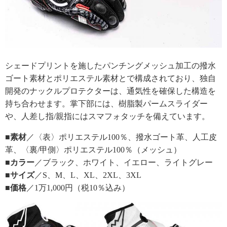
シェードプリントを施したパンチングメッシュ加工の撥水
ゴート素材とポリエステル素材とで構成されており、独自
開発のナックルプロテクターは、通気性を確保した構造を
持ち合わせます。掌下部には、樹脂製パームスライダー
や、人差し指/親指にはスマフォタッチを備えています。
■素材
／〈表〉ポリエステル100％、撥水ゴート革、人工皮
革、〈裏/甲側〉ポリエステル100％（メッシュ）
■カラー
／ブラック、ホワイト、イエロー、ライトグレー
■サイズ
／S、M、L、XL、2XL、3XL
■価格
／1万1,000円（税10％込み）