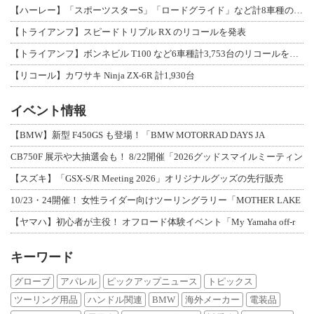
【ハーレー】「スポーツスターS」「ロードグライド」など計8車種のリコールを発表
【トライアンフ】スピードトリプル RX のリコールを発表
【トライアンフ】ボンネビル T100 など6車種計3,753台のリコールを発表
【リコール】カワサキ Ninja ZX-6R 計1,930台
イベント情報
【BMW】新型 F450GS も登場！「BMW MOTORRAD DAYS JA
CB750F 展示や大抽選会も！ 8/22開催「2026グッドスマイルミーティン
【スズキ】「GSX-S/R Meeting 2026」オリジナルグッズの先行販売
10/23・24開催！ 女性ライダー向けツーリングラリー「MOTHER LAKE
【ヤマハ】初心者が主役！ オフロード体験イベント「My Yamaha off-r
キーワード
グローブ
アパレル
ピックアップニュース
トピックス
ツーリング用品
ハンドル関連
BMW
海外メーカー
電装品