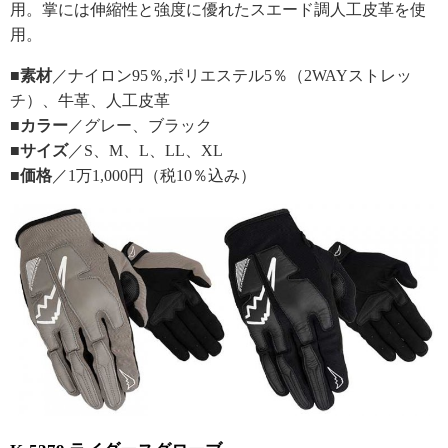
用。掌には伸縮性と強度に優れたスエード調人工皮革を使
用。
■素材
／ナイロン95％,ポリエステル5％（2WAYストレッ
チ）、牛革、人工皮革
■カラー
／グレー、ブラック
■サイズ
／S、M、L、LL、XL
■価格
／1万1,000円（税10％込み）