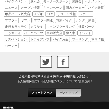
バイクイベント
展示会
モータースポーツ
試乗会
ヘルメット
ニュース
オープン情報
キャンペーン
国内メーカー
バイク雑貨
用品パーツ販売店
スズキ
KTM
リコール情報
レポート
マフラー
ヤマハ
マフラー関連
電動バイク
ホンダ
動画
走行＆ライテク
カワサキ
キャンプツーリング
外装パーツ
ドゥカティ
バイクパーツ
車両販売店
輸入車
イベント
サスペンション
トライアンフ
バイク用品
ツーリング
車両情報
ハーレー
会社概要
特定商取引法
利用規約
採用情報
お問合せ
個人情報保護方針
個人情報の取扱いについて
会員規約
スマートフォン
デスクトップ