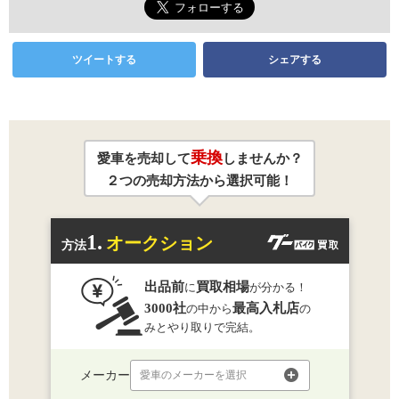
ツイートする
シェアする
乗換
愛車を売却して
しませんか？
２つの売却方法から選択可能！
1.
オークション
方法
出品前
買取相場
に
が分かる！
3000社
最高入札店
の中から
の
みとやり取りで完結。
メーカー
愛車のメーカーを選択