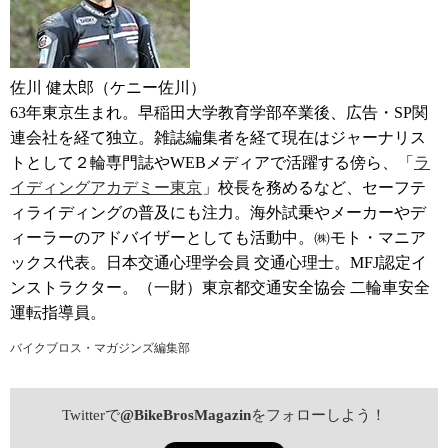
佐川 健太郎（ケニー佐川）
63年東京生まれ。早稲田大学教育学部卒業後、広告・SP関
連会社を経て独立。雑誌編集者を経て現在はジャーナリス
トとして２輪専門誌やWEBメディアで活躍する傍ら、「
ラ
イディングアカデミー東京
」校長を務めるなど、セーフテ
ィライディングの普及にも注力。海外試乗やメーカーやデ
ィーラーのアドバイザーとしても活動中。㈱モト・マニア
ックス代表。日本交通心理学会員 交通心理士。MFJ認定イ
ンストラクター。（一財）東京都交通安全協会 二輪車安全
運転指導員。
バイクブロス・マガジンズ編集部
Twitterで
@BikeBrosMagazin
をフォローしよう！