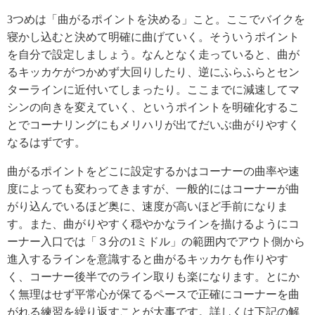
3つめは「曲がるポイントを決める」こと。ここでバイクを
寝かし込むと決めて明確に曲げていく。そういうポイント
を自分で設定しましょう。なんとなく走っていると、曲が
るキッカケがつかめず大回りしたり、逆にふらふらとセン
ターラインに近付いてしまったり。ここまでに減速してマ
シンの向きを変えていく、というポイントを明確化するこ
とでコーナリングにもメリハリが出てだいぶ曲がりやすく
なるはずです。
曲がるポイントをどこに設定するかはコーナーの曲率や速
度によっても変わってきますが、一般的にはコーナーが曲
がり込んでいるほど奥に、速度が高いほど手前になりま
す。また、曲がりやすく穏やかなラインを描けるようにコ
ーナー入口では「３分の1ミドル」の範囲内でアウト側から
進入するラインを意識すると曲がるキッカケも作りやす
く、コーナー後半でのライン取りも楽になります。とにか
く無理はせず平常心が保てるペースで正確にコーナーを曲
がれる練習を繰り返すことが大事です。詳しくは下記の解