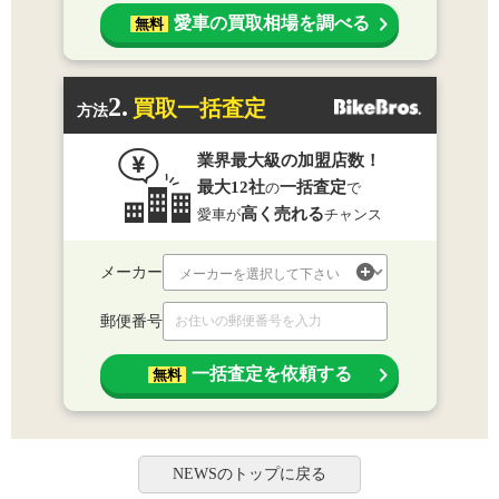
愛車の買取相場を調べる
無料
2.
買取一括査定
方法
業界最大級の加盟店数！
最大12社
一括査定
の
で
高く売れる
愛車が
チャンス
メーカー
郵便番号
一括査定を依頼する
無料
NEWSのトップに戻る