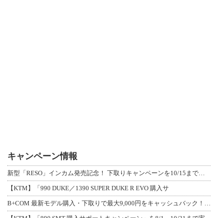
キャンペーン情報
新型「RESO」インカム発売記念！ 下取りキャンペーンを10/15まで延長して開
【KTM】「990 DUKE／1390 SUPER DUKE R EVO 購入サ
B+COM 最新モデル購入・下取りで最大9,000円をキャッシュバック！「B+F