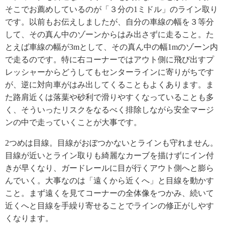
そこでお薦めしているのが「３分の1ミドル」のライン取り
です。以前もお伝えしましたが、自分の車線の幅を３等分
して、その真ん中のゾーンからはみ出さずに走ること。た
とえば車線の幅が3mとして、その真ん中の幅1mのゾーン内
で走るのです。特に右コーナーではアウト側に飛び出すプ
レッシャーからどうしてもセンターラインに寄りがちです
が、逆に対向車がはみ出してくることもよくあります。ま
た路肩近くは落葉や砂利で滑りやすくなっていることも多
く、そういったリスクをなるべく排除しながら安全マージ
ンの中で走っていくことが大事です。
2つめは目線。目線がおぼつかないとラインも守れません。
目線が近いとライン取りも綺麗なカーブを描けずにイン付
きが早くなり、ガードレールに目が行くアウト側へと膨ら
んでいく。大事なのは「遠くから近くへ」と目線を動かす
こと。まず遠くを見てコーナーの全体像をつかみ、続いて
近くへと目線を手繰り寄せることでラインの修正がしやす
くなります。