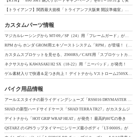
【KTM】「890 SMT 購入サポートキャンペーン」を8/1～10/31まで実
【トライアンフ】関西最大規模「トライアンフ大阪東 開設準備室」がオープン！ 限定
カスタムパーツ情報
マジカルレーシングから MT-09／SP（24）用「フレームガード」が登場！
RPM から ホンダ GROM用エキゾーストシステム「RPM」が登場！（動画あり
カスタムスプロケットを見せる、Z900RS／CAFE用「スプロケットカバーフルキ
ネクサスから KAWASAKI H2 SX（18-22）用「ニーパッド」が発売！
ゲル素材入りで快適＆足つき向上！ デイトナから Vストローム250SX用「快適ロ
バイク用品情報
アールエスタイチの新ライディングシューズ「RSS016 DRYMASTER スト
SHAD の新型ハードサイドケース「SHAD TERRA TR27」がカスタムジ
デイトナから「HOT GRIP WRAP HEAT」が発売！ 最高約80℃の巻き
QSTARZ の GPSラップタイマーにシリーズ最小ボディ「LT-9000S」が