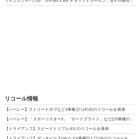
ウインズジャパンが「A-FORCE RR チョップドカーボン」を9/10発売！
リコール情報
【ハーレー】ストリートボブなど4車種 計1285台のリコールを発表
【ハーレー】「スポーツスターS」「ロードグライド」など計8車種のリコールを発表
【トライアンフ】スピードトリプル RX のリコールを発表
【トライアンフ】ボンネビル T100 など6車種計3,753台のリコールを発表