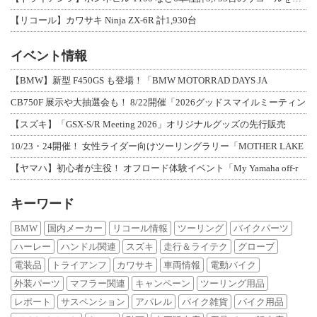
【リコール】カワサキ Ninja ZX-6R 計1,930台
イベント情報
【BMW】新型 F450GS も登場！「BMW MOTORRAD DAYS JA
CB750F 展示や大抽選会も！ 8/22開催「2026グッドスマイルミーティン
【スズキ】「GSX-S/R Meeting 2026」オリジナルグッズの先行販売
10/23・24開催！ 女性ライダー向けツーリングラリー「MOTHER LAKE
【ヤマハ】初心者が主役！ オフロード体験イベント「My Yamaha off-r
キーワード
BMW
国内メーカー
リコール情報
ツーリング
バイクパーツ
ハーレー
ハンドル関連
スズキ
走行＆ライテク
グローブ
電装品
トライアンフ
カワサキ
車両情報
電動バイク
外装パーツ
マフラー関連
キャンペーン
ツーリング用品
レポート
サスペンション
アパレル
バイク雑貨
バイク用品