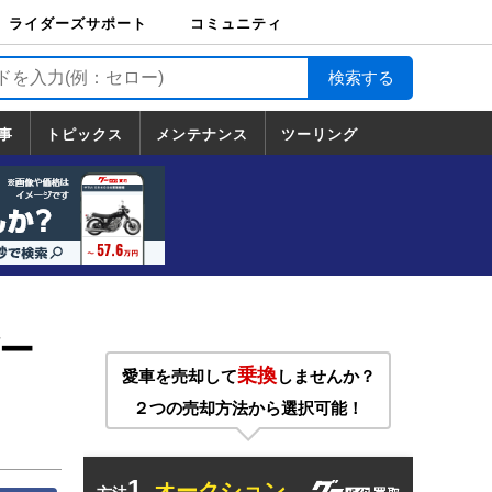
ライダーズサポート
コミュニティ
ライダーズサポート
バイク輸送
バイクガレージライ
バイク車両保険
ロードサービス
バイク試乗
コミュニティ
日記
ツーリング
カスタム
TOP
フ
TOP
事
トピックス
メンテナンス
ツーリング
トピックス
ホンダ
ヤマハ
スズキ
カワサキ
ハーレーダ
BMW
ドゥカティ
トライアン
メンテナンス
基本整備
部位別メンテ
工具の使い方
ツール100選
メンテのうん
一覧
ビッドソン
フ
一覧
ちく
ー
乗換
愛車を売却して
しませんか？
２つの売却方法から選択可能！
1.
オークション