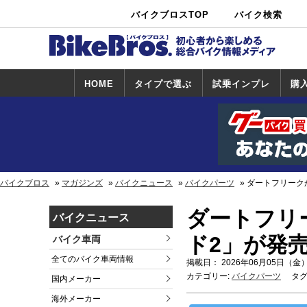
バイクブロスTOP
バイク検索
中古バイ
カタログ検
ショップ検
ク・新車検
索
索
索
HOME
タイプで選ぶ
試乗インプレ
購
スポーツ＆ネ
原付＆ミニバ
アメリカン＆
ビッグスクー
オフロード
試乗インプレ
ホンダ
ヤマハ
スズキ
カワサキ
ハーレー
BMW
トライアンフ
ドゥカティ
購
ホ
ヤ
ス
カ
イキッド
イク
クルーザー
ター
一覧
一
バイクブロス
マガジンズ
バイクニュース
バイクパーツ
ダートフリーク
ダートフリ
バイクニュース
ド2」が発
バイク車両
全てのバイク車両情報
掲載日： 2026年06月05日（金）
カテゴリー:
バイクパーツ
タグ
国内メーカー
海外メーカー