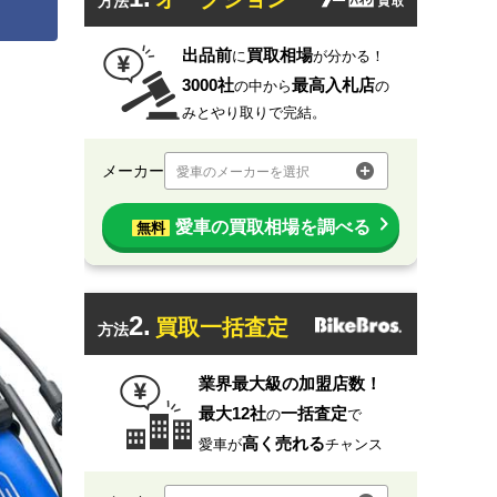
方法
出品前
買取相場
に
が分かる！
3000社
最高入札店
の中から
の
みとやり取りで完結。
メーカー
愛車のメーカーを選択
愛車の買取相場を調べる
無料
2.
買取一括査定
方法
業界最大級の加盟店数！
最大12社
一括査定
の
で
高く売れる
愛車が
チャンス