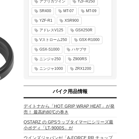
アフリカツイン
YZF-R250
SR400
MT-07
MT-09
YZF-R1
XSR900
アドレスV125
GSX250R
Vストローム250
GSX-R1000
GSX-S1000
ハヤブサ
ニンジャ250
Z900RS
ニンジャ1000
ZRX1200
バイク用品情報
デイトナから「HOT GRIP WRAP HEAT」が発
売！ 最高約80℃の巻き
QSTARZ の GPSラップタイマーにシリーズ最
小ボディ「LT-9000S」が
ウインズジャパンが「A-FORCE RR チョップ