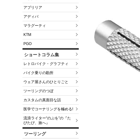
アプリリア
アディバ
マラグーティ
KTM
PGO
ショートコラム集
レトロバイク・グラフティ
バイク乗りの勘所
ウェア屋さんのひとりごと
ツーリングのつぼ
カスタムの真面目な話
医学でコーナリングを極める!
流浪ライター“のぶを”の『た
びたび、旅へ』
ツーリング