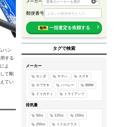
メーカー
郵便番号
一括査定を依頼する
無料
タグで検索
ムハン
採用する
によ
メーカー
して剛
ホンダ
ヤマハ
スズキ
えてい
カワサキ
ハーレー
BMW
ドゥカティ
トライアンフ
排気量
50cc
125cc
150cc
250cc
ミドルクラス