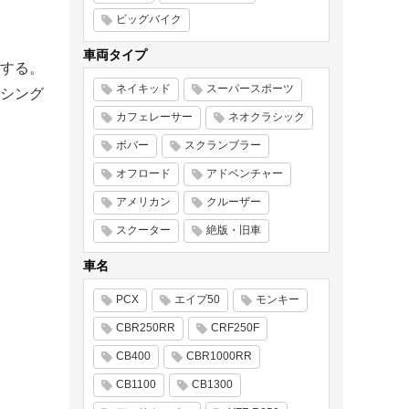
ビッグバイク
車両タイプ
する。
ネイキッド
スーパースポーツ
シング
カフェレーサー
ネオクラシック
ボバー
スクランブラー
オフロード
アドベンチャー
アメリカン
クルーザー
スクーター
絶版・旧車
車名
PCX
エイプ50
モンキー
CBR250RR
CRF250F
CB400
CBR1000RR
CB1100
CB1300