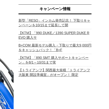
キャンペーン情報
新型「RESO」インカム発売記念！ 下取りキャ
ンペーンを10/15まで延長して開
【KTM】「990 DUKE／1390 SUPER DUKE R
EVO 購入サ
B+COM 最新モデル購入・下取りで最大9,000円
をキャッシュバック！「B+F
【KTM】「890 SMT 購入サポートキャンペー
ン」を8/1～10/31まで実
【トライアンフ】関西最大規模「トライアンフ
大阪東 開設準備室」がオープン！ 限定