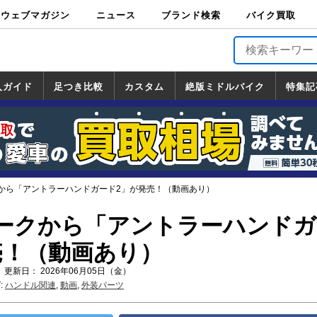
ウェブマガジン
ニュース
ブランド検索
バイク買取
バイクブロス・
原付＆ミニバイ
スポーツ＆ネイ
アメリカン＆ツ
ビッグスクータ
オフロード
バージンハーレ
バージンBMW
バージンドゥカ
バージントライ
ニュース
車両情報
イベント
キャンペ
トピック
バイク用
バイクパ
書籍・
サポート
お知らせ
ブランドを検
ブランドボイ
バイク買取
マガジンズ
ク
キッド
アラー
ー
ー
ティ
アンフ
TOP
ーン
ス
品
ーツ
DVD
索
ス
入ガイド
足つき比較
カスタム
絶版ミドルバイク
特集記
入ガイド
ンダ
マハ
ズキ
ワサキ
カスタム
ホンダ
ヤマハ
スズキ
カワサキ
道の駅調査隊
ツーリング情報局
日本の道50選
国道めぐり
林道ツーリング
絶版ミドルバイク
ホンダ
ヤマハ
スズキ
カワサキ
覧
一覧
一覧
から「アントラーハンドガード2」が発売！（動画あり）
ークから「アントラーハンドガ
売！（動画あり）
 更新日： 2026年06月05日（金）
:
ハンドル関連
,
動画
,
外装パーツ