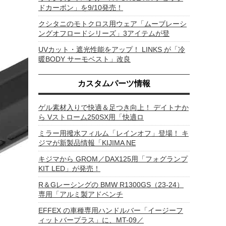
ドカーボン」を9/10発売！
クシタニのモトクロス用ウェア「ムーブレーシ
ングオフロードシリーズ」3アイテムが登
UVカット・遮光性能をアップ！ LINKS が「冷
暖BODY サーモベスト」改良
カスタムパーツ情報
ゲル素材入りで快適＆足つき向上！ デイトナか
ら Vストローム250SX用「快適ロ
ミラー用撥水フィルム「レインオフ」登場！ キ
ジマが新製品情報「KIJIMA NE
キジマから GROM／DAX125用「フォグランプ
KIT LED」が発売！
R＆Gレーシングの BMW R1300GS（23-24）
専用「アルミ製アドベンチ
EFFEX の車種専用ハンドルバー「イージーフ
ィットバープラス」に、MT-09／