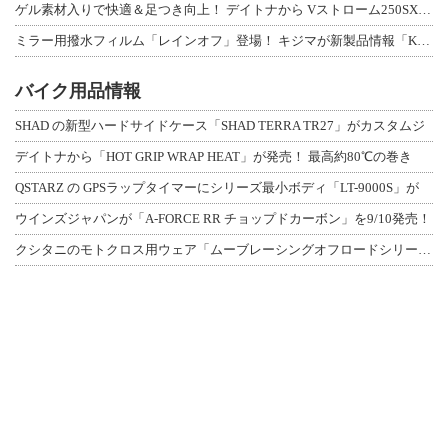
ゲル素材入りで快適＆足つき向上！ デイトナから Vストローム250SX用「快適ロ
ミラー用撥水フィルム「レインオフ」登場！ キジマが新製品情報「KIJIMA NE
バイク用品情報
SHAD の新型ハードサイドケース「SHAD TERRA TR27」がカスタムジ
デイトナから「HOT GRIP WRAP HEAT」が発売！ 最高約80℃の巻き
QSTARZ の GPSラップタイマーにシリーズ最小ボディ「LT-9000S」が
ウインズジャパンが「A-FORCE RR チョップドカーボン」を9/10発売！
クシタニのモトクロス用ウェア「ムーブレーシングオフロードシリーズ」3アイテムが登