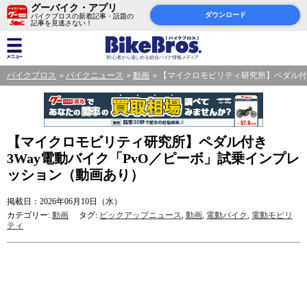
グーバイク・アプリ
ダウンロード
バイクブロスの新着記事・話題の
記事を見逃さない！
バイクブロス
バイクニュース
動画
【マイクロモビリティ研究所】ペダル付き
【マイクロモビリティ研究所】ペダル付き
3Way電動バイク「PvO／ピーボ」試乗インプレ
ッション（動画あり）
掲載日：2026年06月10日（水）
カテゴリー:
動画
タグ:
ピックアップニュース
,
動画
,
電動バイク
,
電動モビリ
ティ