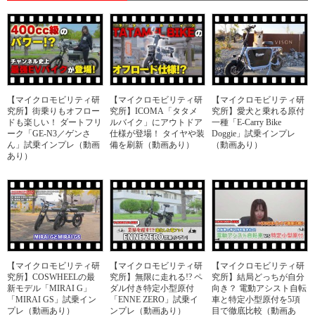
【マイクロモビリティ研
【マイクロモビリティ研
【マイクロモビリティ研
究所】街乗りもオフロー
究所】ICOMA「タタメ
究所】愛犬と乗れる原付
ドも楽しい！ ダートフリ
ルバイク」にアウトドア
一種「E-Carry Bike
ーク「GE-N3／ゲンさ
仕様が登場！ タイヤや装
Doggie」試乗インプレ
ん」試乗インプレ（動画
備を刷新（動画あり）
（動画あり）
あり）
【マイクロモビリティ研
【マイクロモビリティ研
【マイクロモビリティ研
究所】COSWHEELの最
究所】無限に走れる!? ペ
究所】結局どっちが自分
新モデル「MIRAI G」
ダル付き特定小型原付
向き？ 電動アシスト自転
「MIRAI GS」試乗イン
「ENNE ZERO」試乗イ
車と特定小型原付を5項
プレ（動画あり）
ンプレ（動画あり）
目で徹底比較（動画あ