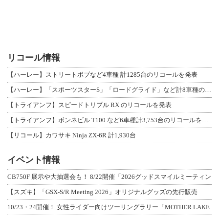
リコール情報
【ハーレー】ストリートボブなど4車種 計1285台のリコールを発表
【ハーレー】「スポーツスターS」「ロードグライド」など計8車種のリコールを発表
【トライアンフ】スピードトリプル RX のリコールを発表
【トライアンフ】ボンネビル T100 など6車種計3,753台のリコールを発表
【リコール】カワサキ Ninja ZX-6R 計1,930台
イベント情報
CB750F 展示や大抽選会も！ 8/22開催「2026グッドスマイルミーティン
【スズキ】「GSX-S/R Meeting 2026」オリジナルグッズの先行販売
10/23・24開催！ 女性ライダー向けツーリングラリー「MOTHER LAKE