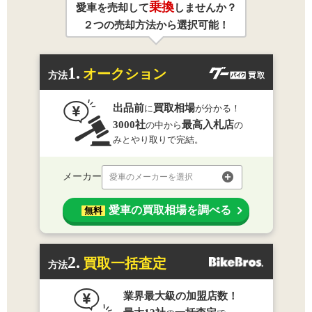
乗換
愛車を売却して
しませんか？
２つの売却方法から選択可能！
1.
オークション
方法
出品前
買取相場
に
が分かる！
3000社
最高入札店
の中から
の
みとやり取りで完結。
メーカー
愛車のメーカーを選択
愛車の買取相場を調べる
無料
2.
買取一括査定
方法
業界最大級の加盟店数！