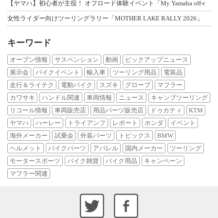
【ヤマハ】初心者が主役！ オフロード体験イベント「My Yamaha off-r
女性ライダー向けツーリングラリー「MOTHER LAKE RALLY 2026」
キーワード
オープン情報
サスペンション
動画
ピックアップニュース
展示会
バイクイベント
輸入車
ツーリング用品
電装品
走行＆ライテク
電動バイク
スズキ
グローブ
マフラー
カワサキ
ハンドル関連
車両情報
ニュース
キャンプツーリング
リコール情報
車両販売店
用品パーツ販売店
ドゥカティ
KTM
ヤマハ
ハーレー
トライアンフ
レポート
ホンダ
イベント
海外メーカー
試乗会
外装パーツ
トピックス
BMW
ヘルメット
バイクパーツ
アパレル
国内メーカー
ツーリング
モータースポーツ
バイク雑貨
バイク用品
キャンペーン
マフラー関連