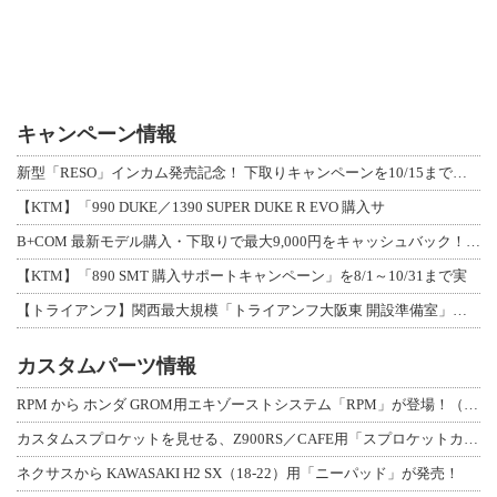
キャンペーン情報
新型「RESO」インカム発売記念！ 下取りキャンペーンを10/15まで延長して開
【KTM】「990 DUKE／1390 SUPER DUKE R EVO 購入サ
B+COM 最新モデル購入・下取りで最大9,000円をキャッシュバック！「B+F
【KTM】「890 SMT 購入サポートキャンペーン」を8/1～10/31まで実
【トライアンフ】関西最大規模「トライアンフ大阪東 開設準備室」がオープン！ 限定
カスタムパーツ情報
RPM から ホンダ GROM用エキゾーストシステム「RPM」が登場！（動画あり
カスタムスプロケットを見せる、Z900RS／CAFE用「スプロケットカバーフルキ
ネクサスから KAWASAKI H2 SX（18-22）用「ニーパッド」が発売！