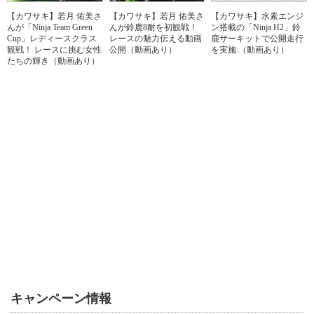
【カワサキ】若月 佑美さ
【カワサキ】若月 佑美さ
【カワサキ】水素エンジ
んが「Ninja Team Green
んが鈴鹿8耐を初観戦！
ン搭載の「Ninja H2」鈴
Cup」レディースクラス
レースの魅力伝える動画
鹿サーキットで公開走行
観戦！ レースに挑む女性
公開（動画あり）
を実施 （動画あり）
たちの輝き（動画あり）
キャンペーン情報