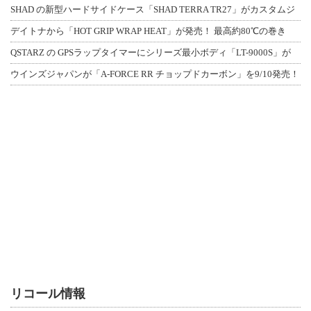
SHAD の新型ハードサイドケース「SHAD TERRA TR27」がカスタムジ
デイトナから「HOT GRIP WRAP HEAT」が発売！ 最高約80℃の巻き
QSTARZ の GPSラップタイマーにシリーズ最小ボディ「LT-9000S」が
ウインズジャパンが「A-FORCE RR チョップドカーボン」を9/10発売！
リコール情報