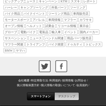
ピックアップニュース
キャンペーン
KTM
スズキ
レポート
ハーレー
キャンプツーリング
外装パーツ
ツーリング
バイク用品
バイクイベント
ツーリング用品
車両販売店
モータースポーツ
アパレル
車両情報
マフラー
カワサキ
オープン情報
ヘルメット
試乗会
リコール情報
展示会
グローブ
電動バイク
電装品
輸入車
イベント
国内メーカー
サスペンション
ニュース
ハンドル関連
用品パーツ販売店
マフラー関連
トライアンフ
バイク雑貨
ドゥカティ
トピックス
BMW
ヤマハ
会社概要
特定商取引法
利用規約
採用情報
お問合せ
個人情報保護方針
個人情報の取扱いについて
会員規約
スマートフォン
デスクトップ