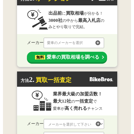
出品前
買取相場
に
が分かる！
3000社
最高入札店
の中から
の
みとやり取りで完結。
メーカー
愛車のメーカーを選択
愛車の買取相場を調べる
無料
2.
買取一括査定
方法
業界最大級の加盟店数！
最大12社
一括査定
の
で
高く売れる
愛車が
チャンス
メーカー