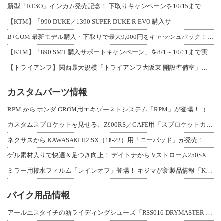
新型「RESO」インカム発売記念！ 下取りキャンペーンを10/15まで延長して開
【KTM】「990 DUKE／1390 SUPER DUKE R EVO 購入サ
B+COM 最新モデル購入・下取りで最大9,000円をキャッシュバック！「B+F
【KTM】「890 SMT 購入サポートキャンペーン」を8/1～10/31まで実
【トライアンフ】関西最大規模「トライアンフ大阪東 開設準備室」がオープン！ 限定
カスタムパーツ情報
RPM から ホンダ GROM用エキゾーストシステム「RPM」が登場！（動画あり
カスタムスプロケットを見せる、Z900RS／CAFE用「スプロケットカバーフルキ
ネクサスから KAWASAKI H2 SX（18-22）用「ニーパッド」が発売！
ゲル素材入りで快適＆足つき向上！ デイトナから Vストローム250SX用「快適ロ
ミラー用撥水フィルム「レインオフ」登場！ キジマが新製品情報「KIJIMA NE
バイク用品情報
アールエスタイチの新ライディングシューズ「RSS016 DRYMASTER スト