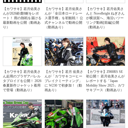
【カワサキ】若月佑美さ
【カワサキ】若月佑美さ
【カワサキ】若月佑美さ
んが2026鈴鹿8耐をレポ
んが「全日本ロードレー
んと Novelbright ねぎさん
ート！ 雨の熱戦を届ける
ス選手権」を初観戦！ 公
が横須賀へ、海沿いツー
最新動画を公開（動画あ
式チャンネルで動画公開
リング動画[前編]公開
り）
（動画あり）
（動画あり）
【カワサキ】若月佑美さ
【カワサキ】若月 佑美さ
【カワサキ】Z900RS SE
ん起用のプラザアパレル
んが「カワサキコーヒー
初公開！ 若月佑美さんが
タブロイドを公開！ 2026
ブレイクミーティング」
レポートする「Japan
春夏新作ジャケット着用
に W230 で初参加！（動
Mobility Show 2025」カワ
で登場（動画あり）
画あり）
サキブース（動画あり）