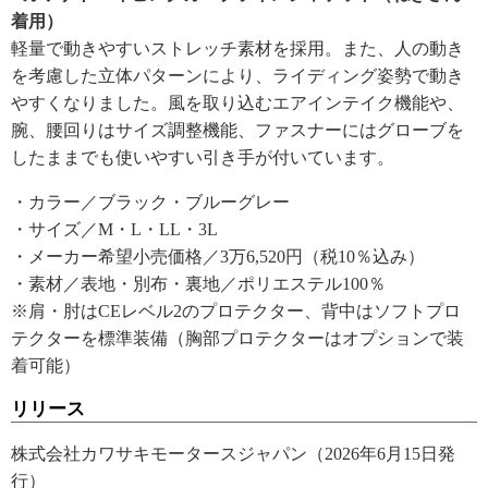
着用）
軽量で動きやすいストレッチ素材を採用。また、人の動き
を考慮した立体パターンにより、ライディング姿勢で動き
やすくなりました。風を取り込むエアインテイク機能や、
腕、腰回りはサイズ調整機能、ファスナーにはグローブを
したままでも使いやすい引き手が付いています。
・カラー／ブラック・ブルーグレー
・サイズ／M・L・LL・3L
・メーカー希望小売価格／3万6,520円（税10％込み）
・素材／表地・別布・裏地／ポリエステル100％
※肩・肘はCEレベル2のプロテクター、背中はソフトプロ
テクターを標準装備（胸部プロテクターはオプションで装
着可能）
リリース
株式会社カワサキモータースジャパン（2026年6月15日発
行）