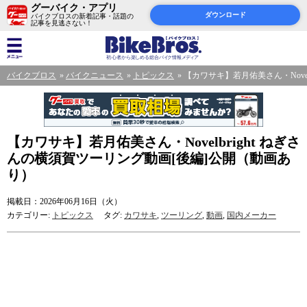
グーバイク・アプリ
ダウンロード
バイクブロスの新着記事・話題の
記事を見逃さない！
バイクブロス
バイクニュース
トピックス
【カワサキ】若月佑美さん・Nove
【カワサキ】若月佑美さん・Novelbright ねぎさ
んの横須賀ツーリング動画[後編]公開（動画あ
り）
掲載日：2026年06月16日（火）
カテゴリー:
トピックス
タグ:
カワサキ
,
ツーリング
,
動画
,
国内メーカー