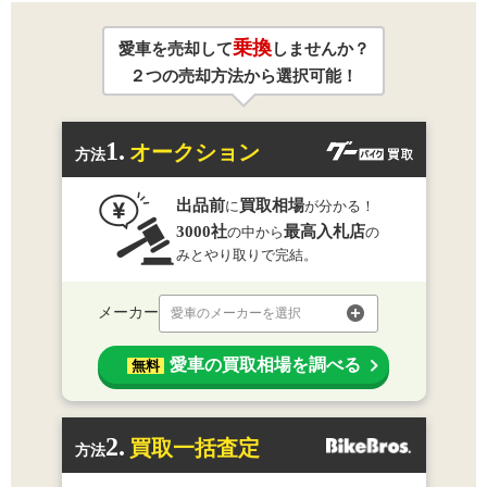
乗換
愛車を売却して
しませんか？
２つの売却方法から選択可能！
1.
オークション
方法
出品前
買取相場
に
が分かる！
3000社
最高入札店
の中から
の
みとやり取りで完結。
メーカー
愛車のメーカーを選択
愛車の買取相場を調べる
無料
2.
買取一括査定
方法