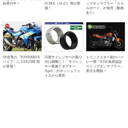
約受付中！
FLTRX（24-25）用が登
ップオンマフラー「スカ
場！
ルボーイ」が発売（動画
あり）
SP忠男の「POWERBOX
汎用サイレンサーの取り
トリックスター初のハー
パイプ」に GSX250R 用
付け調整に！「サイレン
レー用「X350 政府認証
が登場！
サー変換アダプター
スリップオンマフラー」
Type2」がポッシュフェ
受注を開始！
イスから発売