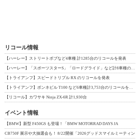
リコール情報
【ハーレー】ストリートボブなど4車種 計1285台のリコールを発表
【ハーレー】「スポーツスターS」「ロードグライド」など計8車種のリコールを発表
【トライアンフ】スピードトリプル RX のリコールを発表
【トライアンフ】ボンネビル T100 など6車種計3,753台のリコールを発表
【リコール】カワサキ Ninja ZX-6R 計1,930台
イベント情報
【BMW】新型 F450GS も登場！「BMW MOTORRAD DAYS JA
CB750F 展示や大抽選会も！ 8/22開催「2026グッドスマイルミーティン