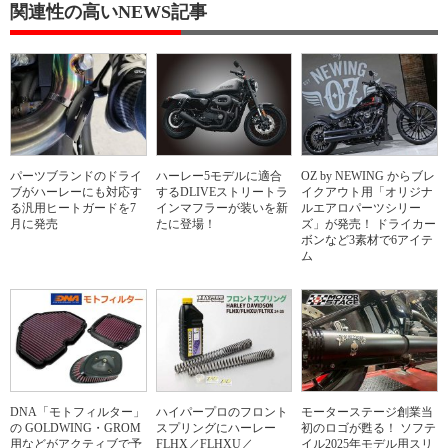
関連性の高いNEWS記事
パーツブランドのドライ
ハーレー5モデルに適合
OZ by NEWING からブレ
ブがハーレーにも対応す
するDLIVEストリートラ
イクアウト用「オリジナ
る汎用ヒートガードを7
インマフラーが装いを新
ルエアロパーツシリー
月に発売
たに登場！
ズ」が発売！ ドライカー
ボンなど3素材で6アイテ
ム
DNA「モトフィルター」
ハイパープロのフロント
モーターステージ創業当
の GOLDWING・GROM
スプリングにハーレー
初のロゴが甦る！ ソフテ
用などがアクティブで予
FLHX／FLHXU／
イル2025年モデル用スリ