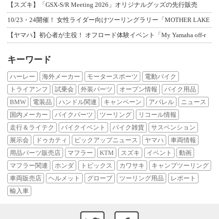
【スズキ】「GSX-S/R Meeting 2026」オリジナルグッズの先行販売
10/23・24開催！ 女性ライダー向けツーリングラリー「MOTHER LAKE
【ヤマハ】初心者が主役！ オフロード体験イベント「My Yamaha off-r
キーワード
ハーレー
海外メーカー
モータースポーツ
電動バイク
トライアンフ
試乗会
外装パーツ
オープン情報
バイク用品
BMW
電装品
ハンドル関連
キャンペーン
アパレル
ニュース
国内メーカー
バイクパーツ
ツーリング
リコール情報
走行＆ライテク
バイクイベント
バイク雑貨
サスペンション
展示会
ドゥカティ
ピックアップニュース
ヤマハ
車両情報
用品パーツ販売店
マフラー
KTM
スズキ
イベント
動画
マフラー関連
ホンダ
トピックス
カワサキ
キャンプツーリング
車両販売店
ヘルメット
グローブ
ツーリング用品
レポート
輸入車