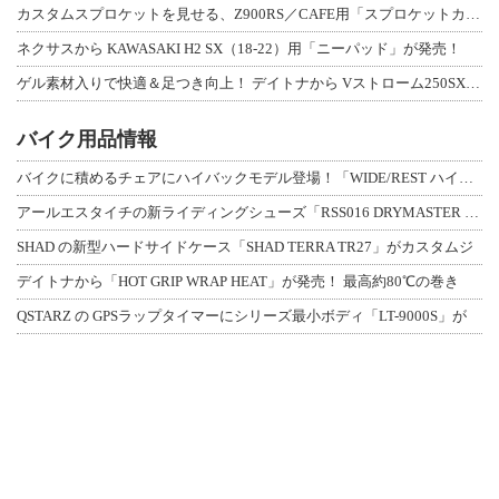
カスタムスプロケットを見せる、Z900RS／CAFE用「スプロケットカバーフルキ
ネクサスから KAWASAKI H2 SX（18-22）用「ニーパッド」が発売！
ゲル素材入りで快適＆足つき向上！ デイトナから Vストローム250SX用「快適ロ
バイク用品情報
バイクに積めるチェアにハイバックモデル登場！「WIDE/REST ハイバックチェ
アールエスタイチの新ライディングシューズ「RSS016 DRYMASTER スト
SHAD の新型ハードサイドケース「SHAD TERRA TR27」がカスタムジ
デイトナから「HOT GRIP WRAP HEAT」が発売！ 最高約80℃の巻き
QSTARZ の GPSラップタイマーにシリーズ最小ボディ「LT-9000S」が