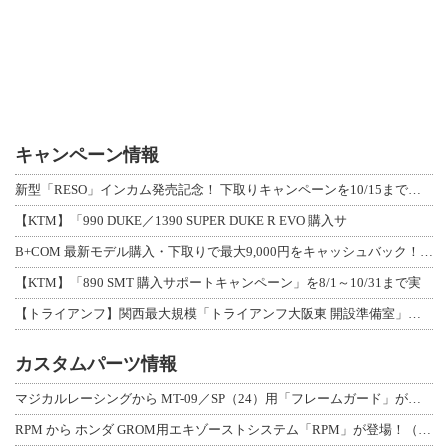
キャンペーン情報
新型「RESO」インカム発売記念！ 下取りキャンペーンを10/15まで延長して開
【KTM】「990 DUKE／1390 SUPER DUKE R EVO 購入サ
B+COM 最新モデル購入・下取りで最大9,000円をキャッシュバック！「B+F
【KTM】「890 SMT 購入サポートキャンペーン」を8/1～10/31まで実
【トライアンフ】関西最大規模「トライアンフ大阪東 開設準備室」がオープン！ 限定
カスタムパーツ情報
マジカルレーシングから MT-09／SP（24）用「フレームガード」が登場！
RPM から ホンダ GROM用エキゾーストシステム「RPM」が登場！（動画あり