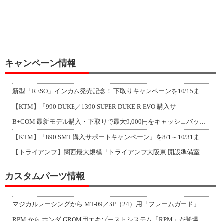
キャンペーン情報
新型「RESO」インカム発売記念！ 下取りキャンペーンを10/15まで延長して開
【KTM】「990 DUKE／1390 SUPER DUKE R EVO 購入サ
B+COM 最新モデル購入・下取りで最大9,000円をキャッシュバック！「B+F
【KTM】「890 SMT 購入サポートキャンペーン」を8/1～10/31まで実
【トライアンフ】関西最大規模「トライアンフ大阪東 開設準備室」がオープン！ 限定
カスタムパーツ情報
マジカルレーシングから MT-09／SP（24）用「フレームガード」が登場！
RPM から ホンダ GROM用エキゾーストシステム「RPM」が登場！（動画あり