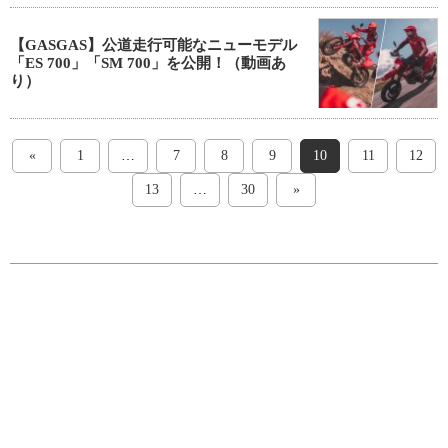
【GASGAS】公道走行可能なニューモデル
「ES 700」「SM 700」を公開！（動画あ
り）
«
1
…
7
8
9
10
11
12
13
…
30
»