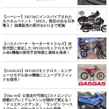
【ハーレー】XR750にインスパイアされた
カスタムペイント「APEX」限定49台を日本
導入！ 抽選販売の受付を8/31まで実施
【ハスクバーナ・モーターサイクルズ】次
世代型に進化した MY2023モトクロスモデ
ル全6機種の発売予定時期と価格を発表！
【GASGAS】MY2023モトクロス・エンデ
ューロモデル全10機種にニューグラフィッ
クを採用！
【Vins Srl】公道走行可能な2ストエンジン
搭載のプレミアムマシンが国内で買える！
「ドゥエチンクアンタ」「ランゲン ツース
トローク」がモータリストから発売