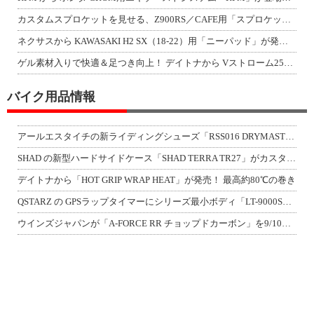
カスタムスプロケットを見せる、Z900RS／CAFE用「スプロケットカバーフルキ
ネクサスから KAWASAKI H2 SX（18-22）用「ニーパッド」が発売！
ゲル素材入りで快適＆足つき向上！ デイトナから Vストローム250SX用「快適ロ
バイク用品情報
アールエスタイチの新ライディングシューズ「RSS016 DRYMASTER スト
SHAD の新型ハードサイドケース「SHAD TERRA TR27」がカスタムジ
デイトナから「HOT GRIP WRAP HEAT」が発売！ 最高約80℃の巻き
QSTARZ の GPSラップタイマーにシリーズ最小ボディ「LT-9000S」が
ウインズジャパンが「A-FORCE RR チョップドカーボン」を9/10発売！