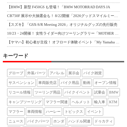
【BMW】新型 F450GS も登場！「BMW MOTORRAD DAYS JA
CB750F 展示や大抽選会も！ 8/22開催「2026グッドスマイルミーティン
【スズキ】「GSX-S/R Meeting 2026」オリジナルグッズの先行販売
10/23・24開催！ 女性ライダー向けツーリングラリー「MOTHER LAKE
【ヤマハ】初心者が主役！ オフロード体験イベント「My Yamaha off-r
キーワード
グローブ
外装パーツ
アパレル
展示会
バイク雑貨
サスペンション
車両販売店
バイク用品
動画
オープン情報
リコール情報
ツーリング用品
バイクイベント
試乗会
BMW
キャンプツーリング
マフラー関連
ヘルメット
輸入車
KTM
マフラー
車両情報
ハーレー
トピックス
イベント
ニュース
バイクパーツ
ホンダ
ハンドル関連
ドゥカティ