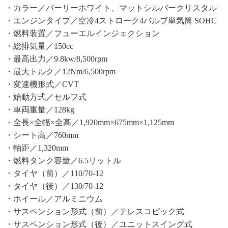
・カラー／パーリーホワイト、マットシルバークリスタル
・エンジンタイプ／空冷4ストローク4バルブ単気筒 SOHC
・燃料装置／フューエルインジェクション
・総排気量／150cc
・最高出力／9.8kw/8,500rpm
・最大トルク／12Nm/6,500rpm
・変速機形式／CVT
・始動方式／セルフ式
・車両重量／128kg
・全長×全幅×全高／1,920mm×675mm×1,125mm
・シート高／760mm
・軸距／1,320mm
・燃料タンク容量／6.5リットル
・タイヤ（前）／110/70-12
・タイヤ（後）／130/70-12
・ホイール／アルミニウム
・サスペンション形式（前）／テレスコピック式
・サスペンション形式（後）／ユニットスイング式