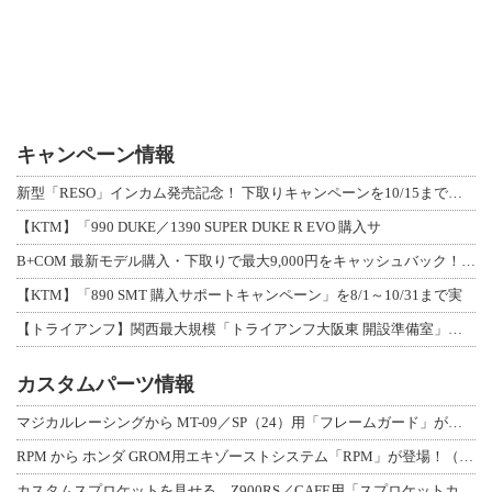
キャンペーン情報
新型「RESO」インカム発売記念！ 下取りキャンペーンを10/15まで延長して開
【KTM】「990 DUKE／1390 SUPER DUKE R EVO 購入サ
B+COM 最新モデル購入・下取りで最大9,000円をキャッシュバック！「B+F
【KTM】「890 SMT 購入サポートキャンペーン」を8/1～10/31まで実
【トライアンフ】関西最大規模「トライアンフ大阪東 開設準備室」がオープン！ 限定
カスタムパーツ情報
マジカルレーシングから MT-09／SP（24）用「フレームガード」が登場！
RPM から ホンダ GROM用エキゾーストシステム「RPM」が登場！（動画あり
カスタムスプロケットを見せる、Z900RS／CAFE用「スプロケットカバーフルキ