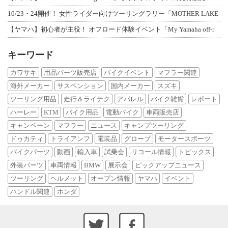
10/23・24開催！ 女性ライダー向けツーリングラリー「MOTHER LAKE
【ヤマハ】初心者が主役！ オフロード体験イベント「My Yamaha off-r
キーワード
カワサキ
用品パーツ販売店
バイクイベント
マフラー関連
海外メーカー
サスペンション
国内メーカー
スズキ
ツーリング用品
走行＆ライテク
アパレル
バイク雑貨
レポート
ハーレー
KTM
バイク用品
電動バイク
車両販売店
キャンペーン
マフラー
ニュース
キャンプツーリング
ドゥカティ
トライアンフ
電装品
グローブ
モータースポーツ
バイクパーツ
動画
輸入車
試乗会
リコール情報
トピックス
外装パーツ
車両情報
BMW
展示会
ピックアップニュース
ツーリング
ヘルメット
オープン情報
ヤマハ
イベント
ハンドル関連
ホンダ