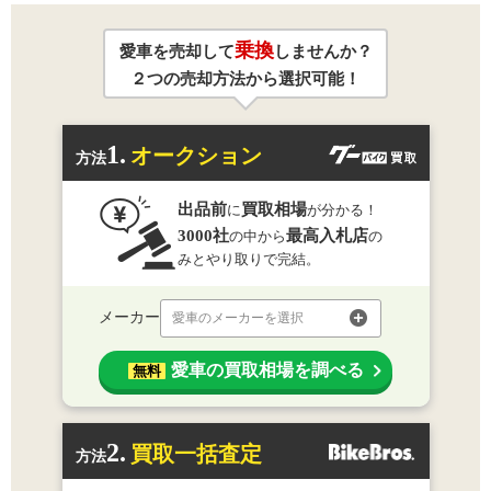
乗換
愛車を売却して
しませんか？
２つの売却方法から選択可能！
1.
オークション
方法
出品前
買取相場
に
が分かる！
3000社
最高入札店
の中から
の
みとやり取りで完結。
メーカー
愛車のメーカーを選択
愛車の買取相場を調べる
無料
2.
買取一括査定
方法