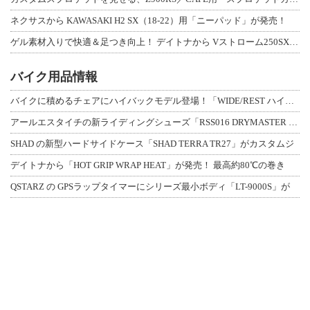
ネクサスから KAWASAKI H2 SX（18-22）用「ニーパッド」が発売！
ゲル素材入りで快適＆足つき向上！ デイトナから Vストローム250SX用「快適ロ
バイク用品情報
バイクに積めるチェアにハイバックモデル登場！「WIDE/REST ハイバックチェ
アールエスタイチの新ライディングシューズ「RSS016 DRYMASTER スト
SHAD の新型ハードサイドケース「SHAD TERRA TR27」がカスタムジ
デイトナから「HOT GRIP WRAP HEAT」が発売！ 最高約80℃の巻き
QSTARZ の GPSラップタイマーにシリーズ最小ボディ「LT-9000S」が