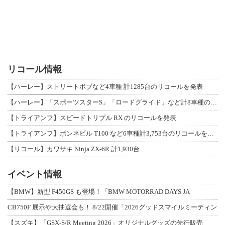
リコール情報
【ハーレー】ストリートボブなど4車種 計1285台のリコールを発表
【ハーレー】「スポーツスターS」「ロードグライド」など計8車種のリコールを発表
【トライアンフ】スピードトリプル RX のリコールを発表
【トライアンフ】ボンネビル T100 など6車種計3,753台のリコールを発表
【リコール】カワサキ Ninja ZX-6R 計1,930台
イベント情報
【BMW】新型 F450GS も登場！「BMW MOTORRAD DAYS JA
CB750F 展示や大抽選会も！ 8/22開催「2026グッドスマイルミーティン
【スズキ】「GSX-S/R Meeting 2026」オリジナルグッズの先行販売