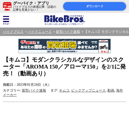
グーバイク・アプリ
ダウンロード
バイクブロスの新着記事・話題の
記事を見逃さない！
バイクブロス
バイクニュース
新型バイク速報
【キムコ】モダンクラシカルな
【キムコ】モダンクラシカルなデザインのスク
ーター「AROMA 150／アローマ150」を2/1に発
売！（動画あり）
掲載日：2023年01月24日（火）
カテゴリー:
新型バイク速報
タグ:
キムコ
,
ピックアップニュース
,
動画
,
海外
メーカー