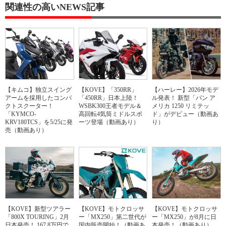
関連性の高いNEWS記事
【キムコ】独立スイング
【KOVE】「350RR」
【ハーレー】2026年モデ
アームを採用したコンパ
「450RR」日本上陸！
ル発表！ 新型「パン ア
クトスクーター！
WSBK300王者モデル＆
メリカ 1250 リミテッ
「KYMCO-
高回転4気筒ミドルスポ
ド」がデビュー（動画あ
KRV180TCS」を5/25に発
ーツ登場（動画あり）
り）
売（動画あり）
【KOVE】新型ツアラー
【KOVE】モトクロッサ
【KOVE】モトクロッサ
「800X TOURING」2月
ー「MX250」第二世代が
ー「MX250」が8月に日
日本発売！ 167.8万円で
国内販売開始！（動画あ
本発売！（動画あり）