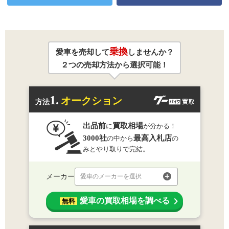
乗換
愛車を売却して
しませんか？
２つの売却方法から選択可能！
1.
オークション
方法
出品前
買取相場
に
が分かる！
3000社
最高入札店
の中から
の
みとやり取りで完結。
メーカー
愛車のメーカーを選択
愛車の買取相場を調べる
無料