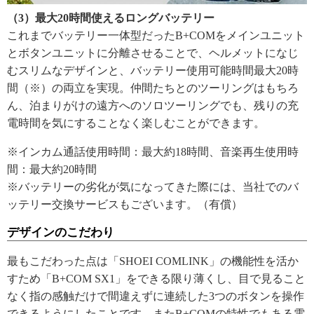
（3）最大20時間使えるロングバッテリー
これまでバッテリー一体型だったB+COMをメインユニット
とボタンユニットに分離させることで、ヘルメットになじ
むスリムなデザインと、バッテリー使用可能時間最大20時
間（※）の両立を実現。仲間たちとのツーリングはもちろ
ん、泊まりがけの遠方へのソロツーリングでも、残りの充
電時間を気にすることなく楽しむことができます。
※インカム通話使用時間：最大約18時間、音楽再生使用時
間：最大約20時間
※バッテリーの劣化が気になってきた際には、当社でのバ
ッテリー交換サービスもございます。（有償）
デザインのこだわり
最もこだわった点は「SHOEI COMLINK」の機能性を活か
すため「B+COM SX1」をできる限り薄くし、目で見ること
なく指の感触だけで間違えずに連続した3つのボタンを操作
できるようにしたことです。またB+COMの特性でもある電