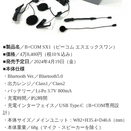
■製品名
／B+COM SX1（ビーコム エスエックスワン）
■価格
／4万8,400円（税10％込み）
■発売予定日
／2024年4月19日（金）
■本体仕様
・Bluetooth Ver.／Bluetooth5.0
・出力レンジ／Class1／Class2
・バッテリー／Li-Po 3.7V 800mA
・充電時間／約2時間
・充電インターフェイス／USB Type-C（B+COM専用設
計）
・本体サイズ／メインユニット：W82×H35.4×D46.6（mm）
・本体重量／68g（マイク・スピーカーを除く）