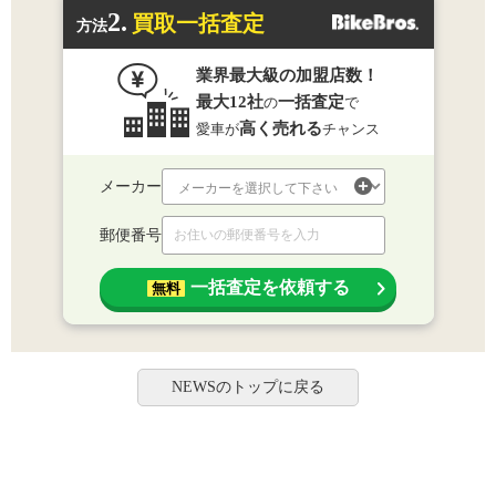
2.
買取一括査定
方法
業界最大級の加盟店数！
最大12社
一括査定
の
で
高く売れる
愛車が
チャンス
メーカー
郵便番号
一括査定を依頼する
無料
NEWSのトップに戻る