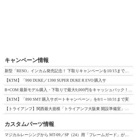
キャンペーン情報
新型「RESO」インカム発売記念！ 下取りキャンペーンを10/15まで延長して開
【KTM】「990 DUKE／1390 SUPER DUKE R EVO 購入サ
B+COM 最新モデル購入・下取りで最大9,000円をキャッシュバック！「B+F
【KTM】「890 SMT 購入サポートキャンペーン」を8/1～10/31まで実
【トライアンフ】関西最大規模「トライアンフ大阪東 開設準備室」がオープン！ 限定
カスタムパーツ情報
マジカルレーシングから MT-09／SP（24）用「フレームガード」が登場！