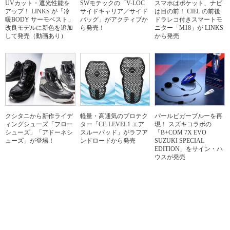
UVカット・遮光性能を
SWモテックの「V-LOC
スマホはポケット、ナビ
アップ！ LINKS が「冷
サイドキャリア／サイド
は目の前！ CIEL の前後
暖BODY サーモベスト」
バッグ」がアクティブか
ドラレコ付きスマートモ
改良モデルに新色を追加
ら発売！
ニター「M18」が LINKS
して発売（動画あり）
から発売
クシタニから新作ライデ
軽量・高通気のプロテク
パールビガーブルーを再
ィングシューズ「フロー
ター「CE-LEVEL1 エア
現！ スズキコラボの
シューズ」「アドーネシ
スルーパッド」がラフア
「B+COM 7X EVO
ューズ」が登場！
ンドロードから発売
SUZUKI SPECIAL
EDITION」をサイン・ハ
ウスが発売