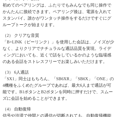
初めてのペアリングは、ふたりでもみんなでも同じ操作で
かんたんに接続できます。ペアリング後は、電源を入れて
スタンバイ。誰かがワンタッチ操作をするだけですぐにグ
ループトークが始まります。
（2） クリアな音質
「B+LINK（ビーリンク）」を使用した会話は、ノイズが少
なく、よりクリアでナチュラルな通話品質を実現。ライデ
ィングにおいても、近くで話をしているかのような臨場感
のある会話をストレスフリーでお楽しみいただけます。
（3） 6人通話
「SX1」同士はもちろん、「SB6XR」「SB6X」「ONE」の
4機種をふくめたグループであれば、最大6人まで通話が可
能です。B1ボタンとB2ボタンを同時に押すだけで、スムー
ズに会話を始めることができます。
（4） 自動復帰
信号や渋滞で仲間との通信が切断されても、自動復帰機能