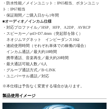
・防水性能／メインユニット：IP65相当、ボタンユニッ
ト：IP67相当
・保証期間／ご購入日から1年間
■オーディオ／インカム仕様
・対応プロファイル／HSP、HFP、A2DP、AVRCP
・スピーカー／φ43×D7.4mm（突起部を除く）
ネオジムマグネット インピーダンス16Ω
・連続使用時間（それぞれ単体での稼働の場合）
インカム通話／最大約18時間
携帯通話、音楽再生／最大約20時間
・最大通話可能人数／6人
・グループ通話方式／B+LINK
・ユニバーサル通話／対応
※本仕様は予告なく変更する場合があります。
製品使用イメージ