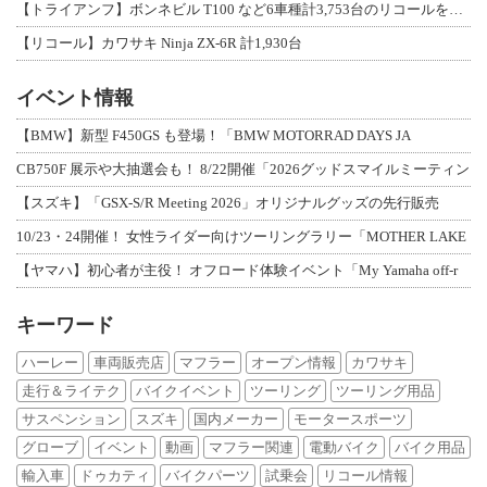
【トライアンフ】ボンネビル T100 など6車種計3,753台のリコールを発表
【リコール】カワサキ Ninja ZX-6R 計1,930台
イベント情報
【BMW】新型 F450GS も登場！「BMW MOTORRAD DAYS JA
CB750F 展示や大抽選会も！ 8/22開催「2026グッドスマイルミーティン
【スズキ】「GSX-S/R Meeting 2026」オリジナルグッズの先行販売
10/23・24開催！ 女性ライダー向けツーリングラリー「MOTHER LAKE
【ヤマハ】初心者が主役！ オフロード体験イベント「My Yamaha off-r
キーワード
ハーレー
車両販売店
マフラー
オープン情報
カワサキ
走行＆ライテク
バイクイベント
ツーリング
ツーリング用品
サスペンション
スズキ
国内メーカー
モータースポーツ
グローブ
イベント
動画
マフラー関連
電動バイク
バイク用品
輸入車
ドゥカティ
バイクパーツ
試乗会
リコール情報