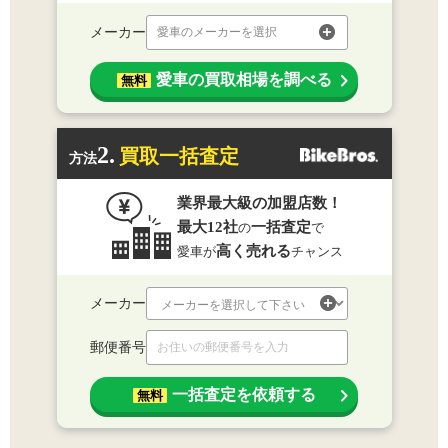
メーカー
愛車のメーカーを選択
愛車の買取相場を調べる
無料
2.
買取一括査定
方法
業界最大級の加盟店数！
最大12社
一括査定
の
で
高く売れる
愛車が
チャンス
メーカー
郵便番号
一括査定を依頼する
無料