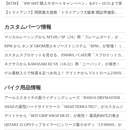
【KTM】「890 SMT 購入サポートキャンペーン」を8/1～10/31まで実
【トライアンフ】関西最大規模「トライアンフ大阪東 開設準備室」がオープン！ 限定
カスタムパーツ情報
マジカルレーシングから MT-09／SP（24）用「フレームガード」が登場！
RPM から ホンダ GROM用エキゾーストシステム「RPM」が登場！（動画あり
カスタムスプロケットを見せる、Z900RS／CAFE用「スプロケットカバーフルキ
ネクサスから KAWASAKI H2 SX（18-22）用「ニーパッド」が発売！
ゲル素材入りで快適＆足つき向上！ デイトナから Vストローム250SX用「快適ロ
バイク用品情報
アールエスタイチの新ライディングシューズ「RSS016 DRYMASTER スト
SHAD の新型ハードサイドケース「SHAD TERRA TR27」がカスタムジ
デイトナから「HOT GRIP WRAP HEAT」が発売！ 最高約80℃の巻き
QSTARZ の GPSラップタイマーにシリーズ最小ボディ「LT-9000S」が