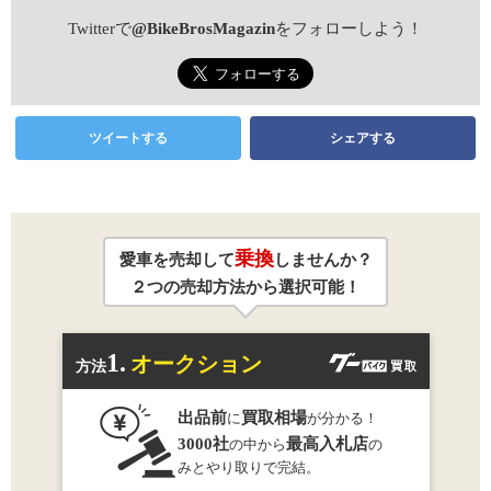
Twitterで
@BikeBrosMagazin
をフォローしよう！
ツイートする
シェアする
乗換
愛車を売却して
しませんか？
２つの売却方法から選択可能！
1.
オークション
方法
出品前
買取相場
に
が分かる！
3000社
最高入札店
の中から
の
みとやり取りで完結。