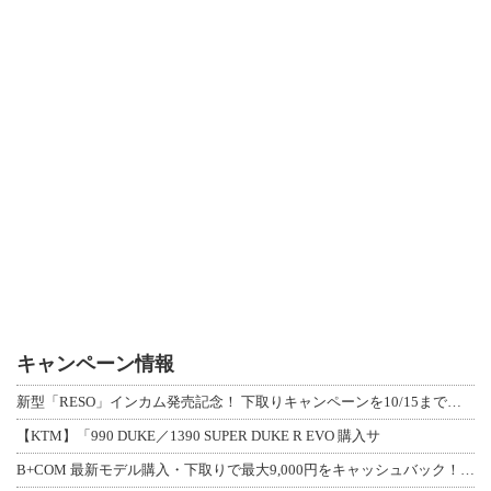
キャンペーン情報
新型「RESO」インカム発売記念！ 下取りキャンペーンを10/15まで延長して開
【KTM】「990 DUKE／1390 SUPER DUKE R EVO 購入サ
B+COM 最新モデル購入・下取りで最大9,000円をキャッシュバック！「B+F