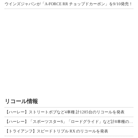
ウインズジャパンが「A-FORCE RR チョップドカーボン」を9/10発売！
リコール情報
【ハーレー】ストリートボブなど4車種 計1285台のリコールを発表
【ハーレー】「スポーツスターS」「ロードグライド」など計8車種のリコールを発表
【トライアンフ】スピードトリプル RX のリコールを発表