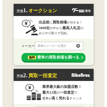
1.
オークション
方法
出品前
買取相場
に
が分かる！
3000社
最高入札店
の中から
の
みとやり取りで完結。
メーカー
愛車のメーカーを選択
愛車の買取相場を調べる
無料
2.
買取一括査定
方法
業界最大級の加盟店数！
最大12社
一括査定
の
で
高く売れる
愛車が
チャンス