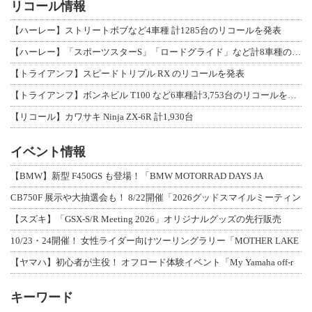
リコール情報
【ハーレー】ストリートボブなど4車種 計1285台のリコールを発表
【ハーレー】「スポーツスターS」「ロードグライド」など計8車種のリコールを発表
【トライアンフ】スピードトリプル RX のリコールを発表
【トライアンフ】ボンネビル T100 など6車種計3,753台のリコールを発表
【リコール】カワサキ Ninja ZX-6R 計1,930台
イベント情報
【BMW】新型 F450GS も登場！「BMW MOTORRAD DAYS JA
CB750F 展示や大抽選会も！ 8/22開催「2026グッドスマイルミーティン
【スズキ】「GSX-S/R Meeting 2026」オリジナルグッズの先行販売
10/23・24開催！ 女性ライダー向けツーリングラリー「MOTHER LAKE
【ヤマハ】初心者が主役！ オフロード体験イベント「My Yamaha off-r
キーワード