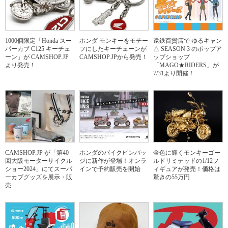
1000個限定「Honda スー
ホンダ モンキーをモチー
遠鉄百貨店で ゆるキャン
パーカブ C125 キーチェ
フにしたキーチェーンが
△ SEASON 3 のポップア
ーン」が CAMSHOP.JP
CAMSHOP.JPから発売！
ップショップ
より発売！
「MAGO★RIDERS」が
7/31より開催！
CAMSHOP.JP が「第40
ホンダのバイクピンバッ
金色に輝くモンキーゴー
回大阪モーターサイクル
ジに新作が登場！オンラ
ルドリミテッドの1/12フ
ショー2024」にてスーパ
インで予約販売を開始
ィギュアが発売！価格は
ーカブグッズを展示・販
驚きの55万円
売