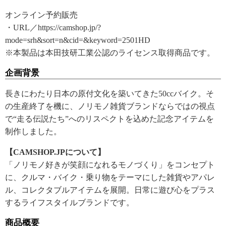
オンライン予約販売
・URL／https://camshop.jp/?
mode=srh&sort=n&cid=&keyword=2501HD
※本製品は本田技研工業公認のライセンス取得商品です。
企画背景
長きにわたり日本の原付文化を築いてきた50ccバイク。そ
の生産終了を機に、ノリモノ雑貨ブランドならではの視点
で“走る伝説たち”へのリスペクトを込めた記念アイテムを
制作しました。
【CAMSHOP.JPについて】
「ノリモノ好きが笑顔になれるモノづくり」をコンセプト
に、クルマ・バイク・乗り物をテーマにした雑貨やアパレ
ル、コレクタブルアイテムを展開。日常に遊び心をプラス
するライフスタイルブランドです。
商品概要