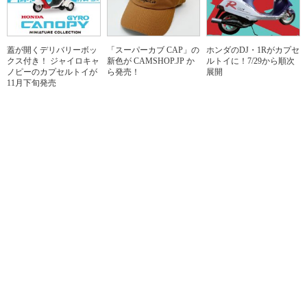
蓋が開くデリバリーボッ
「スーパーカブ CAP」の
ホンダのDJ・1Rがカプセ
クス付き！ ジャイロキャ
新色が CAMSHOP.JP か
ルトイに！7/29から順次
ノピーのカプセルトイが
ら発売！
展開
11月下旬発売