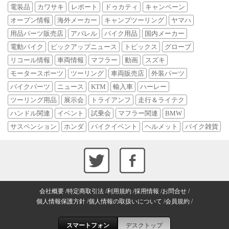
電装品
カワサキ
レポート
ドゥカティ
キャンペーン
オープン情報
海外メーカー
キャンプツーリング
ヤマハ
用品パーツ販売店
アパレル
バイク用品
国内メーカー
電動バイク
ピックアップニュース
トピックス
グローブ
リコール情報
車両情報
マフラー
動画
スズキ
モータースポーツ
ツーリング
車両販売店
外装パーツ
バイクパーツ
ニュース
KTM
輸入車
ハーレー
ツーリング用品
展示会
トライアンフ
走行＆ライテク
ハンドル関連
イベント
試乗会
マフラー関連
BMW
サスペンション
ホンダ
バイクイベント
ヘルメット
バイク雑貨
会社概要
特定商取引法
利用規約
採用情報
お問合せ
個人情報保護方針
個人情報の取扱いについて
会員規約
スマートフォン
デスクトップ