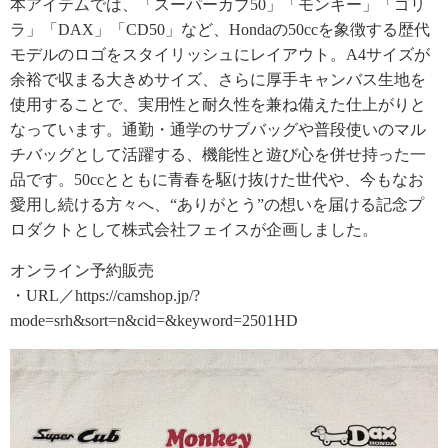
本アイテムでは、「スーパーカブ50」「モンキー」「ゴリ
ラ」「DAX」「CD50」など、Hondaの50ccを象徴する歴代
モデルのロゴをスタイリッシュにレイアウト。A4サイズが
余裕で収まる大きめサイズ、さらに厚手キャンバス生地を
使用することで、実用性と耐久性を兼ね備えた仕上がりと
なっています。通勤・通学のサブバッグや普段使いのマル
チバッグとして活躍する、機能性と遊び心を併せ持った一
品です。50ccとともに青春を駆け抜けた世代や、今もなお
愛用し続ける方々へ、“ありがとう”の想いを届ける記念プ
ロダクトとして株式会社フェイスが企画しました。
オンライン予約販売
・URL／https://camshop.jp/?
mode=srh&sort=n&cid=&keyword=2501HD