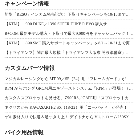
キャンペーン情報
新型「RESO」インカム発売記念！ 下取りキャンペーンを10/15まで延長して開
【KTM】「990 DUKE／1390 SUPER DUKE R EVO 購入サ
B+COM 最新モデル購入・下取りで最大9,000円をキャッシュバック！「B+F
【KTM】「890 SMT 購入サポートキャンペーン」を8/1～10/31まで実
【トライアンフ】関西最大規模「トライアンフ大阪東 開設準備室」がオープン！ 限定
カスタムパーツ情報
マジカルレーシングから MT-09／SP（24）用「フレームガード」が登場！
RPM から ホンダ GROM用エキゾーストシステム「RPM」が登場！（動画あり
カスタムスプロケットを見せる、Z900RS／CAFE用「スプロケットカバーフルキ
ネクサスから KAWASAKI H2 SX（18-22）用「ニーパッド」が発売！
ゲル素材入りで快適＆足つき向上！ デイトナから Vストローム250SX用「快適ロ
バイク用品情報