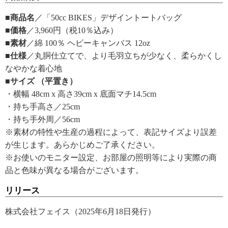
■商品名
／「50cc BIKES」デザイントートバッグ
■価格
／3,960円（税10％込み）
■素材
／綿 100％ ヘビーキャンバス 12oz
■仕様
／丸胴仕立てで、より毛羽立ちが少なく、柔らかくし
なやかな着心地
■サイズ （平置き）
・横幅 48cm x 高さ39cm x 底面マチ14.5cm
・持ち手高さ／25cm
・持ち手外周／56cm
※素材の特性や生産の過程によって、表記サイズより誤差
が生じます。あらかじめご了承ください。
※お使いのモニター設定、お部屋の照明等により実際の商
品と色味が異なる場合がございます。
リリース
株式会社フェイス（2025年6月18日発行）