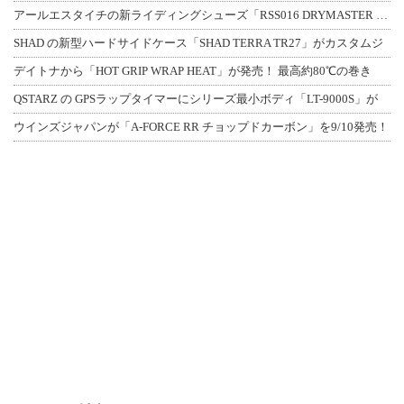
アールエスタイチの新ライディングシューズ「RSS016 DRYMASTER スト
SHAD の新型ハードサイドケース「SHAD TERRA TR27」がカスタムジ
デイトナから「HOT GRIP WRAP HEAT」が発売！ 最高約80℃の巻き
QSTARZ の GPSラップタイマーにシリーズ最小ボディ「LT-9000S」が
ウインズジャパンが「A-FORCE RR チョップドカーボン」を9/10発売！