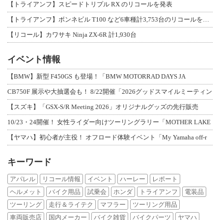
【トライアンフ】スピードトリプル RX のリコールを発表
【トライアンフ】ボンネビル T100 など6車種計3,753台のリコールを発表
【リコール】カワサキ Ninja ZX-6R 計1,930台
イベント情報
【BMW】新型 F450GS も登場！「BMW MOTORRAD DAYS JA
CB750F 展示や大抽選会も！ 8/22開催「2026グッドスマイルミーティン
【スズキ】「GSX-S/R Meeting 2026」オリジナルグッズの先行販売
10/23・24開催！ 女性ライダー向けツーリングラリー「MOTHER LAKE
【ヤマハ】初心者が主役！ オフロード体験イベント「My Yamaha off-r
キーワード
アパレル
リコール情報
イベント
ハーレー
レポート
ヘルメット
バイク用品
試乗会
ホンダ
トライアンフ
電装品
ツーリング
走行＆ライテク
マフラー
ツーリング用品
車両販売店
国内メーカー
バイク雑貨
バイクパーツ
ヤマハ