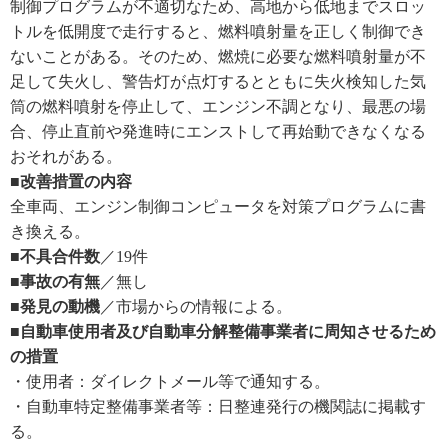
制御プログラムが不適切なため、高地から低地までスロッ
トルを低開度で走行すると、燃料噴射量を正しく制御でき
ないことがある。そのため、燃焼に必要な燃料噴射量が不
足して失火し、警告灯が点灯するとともに失火検知した気
筒の燃料噴射を停止して、エンジン不調となり、最悪の場
合、停止直前や発進時にエンストして再始動できなくなる
おそれがある。
■改善措置の内容
全車両、エンジン制御コンピュータを対策プログラムに書
き換える。
■不具合件数
／19件
■事故の有無
／無し
■発見の動機
／市場からの情報による。
■自動車使用者及び自動車分解整備事業者に周知させるため
の措置
・使用者：ダイレクトメール等で通知する。
・自動車特定整備事業者等：日整連発行の機関誌に掲載す
る。