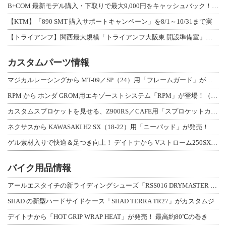
B+COM 最新モデル購入・下取りで最大9,000円をキャッシュバック！「B+F
【KTM】「890 SMT 購入サポートキャンペーン」を8/1～10/31まで実
【トライアンフ】関西最大規模「トライアンフ大阪東 開設準備室」がオープン！ 限定
カスタムパーツ情報
マジカルレーシングから MT-09／SP（24）用「フレームガード」が登場！
RPM から ホンダ GROM用エキゾーストシステム「RPM」が登場！（動画あり
カスタムスプロケットを見せる、Z900RS／CAFE用「スプロケットカバーフルキ
ネクサスから KAWASAKI H2 SX（18-22）用「ニーパッド」が発売！
ゲル素材入りで快適＆足つき向上！ デイトナから Vストローム250SX用「快適ロ
バイク用品情報
アールエスタイチの新ライディングシューズ「RSS016 DRYMASTER スト
SHAD の新型ハードサイドケース「SHAD TERRA TR27」がカスタムジ
デイトナから「HOT GRIP WRAP HEAT」が発売！ 最高約80℃の巻き