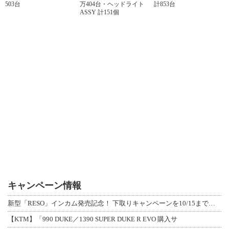
503台
万404台・ヘッドライト
計853台
ASSY 計151個
キャンペーン情報
新型「RESO」インカム発売記念！ 下取りキャンペーンを10/15まで延長して開
【KTM】「990 DUKE／1390 SUPER DUKE R EVO 購入サ