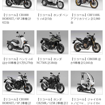
【リコール】CB1000
【リコール】ホンダ ベン
【リコール】CRF1100L
HORNET／SP 2車種 計
リィeI 計3台
アフリカツイン 計2,960
622台
台
【リコール】ベンリィeI
【リコール】ホンダ
【リコール】CB650R ほ
ほか10車種 計1万9,279台
NC750X 計284台
か9車種 計2,041台
【リコール】CB1000
【リコール】ホンダ
【リコール】ジャイロキ
HORNET／SP 2車種 計
CB250R／125R 2車種 計2
ャノピーe: 、ジャイロe: