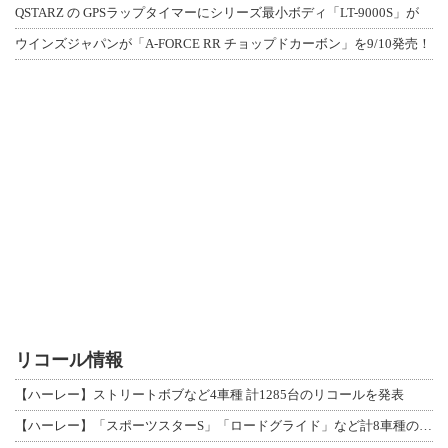
QSTARZ の GPSラップタイマーにシリーズ最小ボディ「LT-9000S」が
ウインズジャパンが「A-FORCE RR チョップドカーボン」を9/10発売！
リコール情報
【ハーレー】ストリートボブなど4車種 計1285台のリコールを発表
【ハーレー】「スポーツスターS」「ロードグライド」など計8車種のリコールを発表