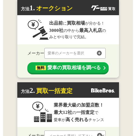
1.
オークション
方法
出品前
買取相場
に
が分かる！
3000社
最高入札店
の中から
の
みとやり取りで完結。
メーカー
愛車のメーカーを選択
愛車の買取相場を調べる
無料
2.
買取一括査定
方法
業界最大級の加盟店数！
最大12社
一括査定
の
で
高く売れる
愛車が
チャンス
メーカー