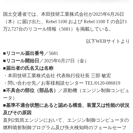
国土交通省では、本田技研工業株式会社が2025年6月26日
（木）に届け出た、Rebel 1100 および Rebel 1100 T の合計1
万2,727台のリコール情報（5681）を掲載している。
以下WEBサイトより
■リコール届出番号
／5681
■リコール開始日
／2025年6月27日（金）
■届出者の氏名又は名称
・本田技研工業株式会社 代表執行役社長 三部 敏宏
・問い合わせ先／お客様相談センター TEL/0120-086819
■不具合の部位（部品名）
／原動機（エンジン制御コンピュ
ータ）
■基準不適合状態にあると認める構造、装置又は性能の状況
及びその原因
直列2気筒エンジンにおいて、エンジン制御コンピュータの
燃料噴射制御プログラム及び失火検知時のフェールセーフ