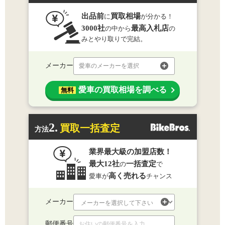
出品前
買取相場
に
が分かる！
3000社
最高入札店
の中から
の
みとやり取りで完結。
メーカー
愛車のメーカーを選択
愛車の買取相場を調べる
無料
2.
買取一括査定
方法
業界最大級の加盟店数！
最大12社
一括査定
の
で
高く売れる
愛車が
チャンス
メーカー
郵便番号