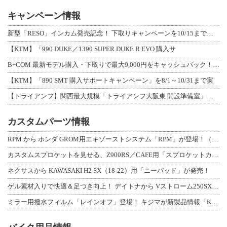
キャンペーン情報
新型「RESO」インカム発売記念！ 下取りキャンペーンを10/15まで延長して開
【KTM】「990 DUKE／1390 SUPER DUKE R EVO 購入サ
B+COM 最新モデル購入・下取りで最大9,000円をキャッシュバック！「B+F
【KTM】「890 SMT 購入サポートキャンペーン」を8/1～10/31まで実
【トライアンフ】関西最大規模「トライアンフ大阪東 開設準備室」がオープン！ 限定
カスタムパーツ情報
RPM から ホンダ GROM用エキゾーストシステム「RPM」が登場！（動画あり
カスタムスプロケットを見せる、Z900RS／CAFE用「スプロケットカバーフルキ
ネクサスから KAWASAKI H2 SX（18-22）用「ニーパッド」が発売！
ゲル素材入りで快適＆足つき向上！ デイトナから Vストローム250SX用「快適ロ
ミラー用撥水フィルム「レインオフ」登場！ キジマが新製品情報「KIJIMA NE