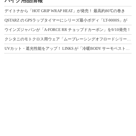
バイク用品情報
デイトナから「HOT GRIP WRAP HEAT」が発売！ 最高約80℃の巻き
QSTARZ の GPSラップタイマーにシリーズ最小ボディ「LT-9000S」が
ウインズジャパンが「A-FORCE RR チョップドカーボン」を9/10発売！
クシタニのモトクロス用ウェア「ムーブレーシングオフロードシリーズ」3アイテムが登
UVカット・遮光性能をアップ！ LINKS が「冷暖BODY サーモベスト」改良