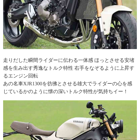
走りだした瞬間ライダーに伝わる一体感 ほっとさせる安堵
感を生み出す秀逸なトルク特性 右手をなぞるように上昇す
るエンジン回転
あの名車XJR1300を彷彿とさせる雄大でライダーの心を感
じているかのように懐の深いトルク特性が気持ちイー！