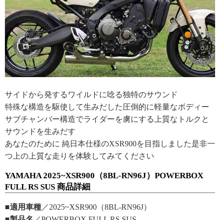
サイドから発するワイルドに唸る独特のサウンド
特殊な構造を駆使して生みだした圧倒的に軽量なボディー
サブチャンバー構造でライダーを虜にする上質なトルクと
サウンドを生みだす
あなたのために 純日本仕様のXSR900を目指しました是非一
つ上の上質な走りを体験してみてください
YAMAHA 2025~XSR900（8BL-RN96J）POWERBOX
FULL RS SUS 商品詳細
■適用車種
／2025~XSR900（8BL-RN96J）
■製品名
／POWERBOX FULL RS SUS