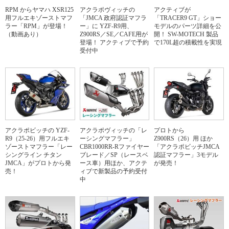
RPM からヤマハ XSR125
アクラポヴィッチの
アクティブが
用フルエキゾーストマフ
「JMCA 政府認証マフラ
「TRACER9 GT」ショー
ラー「RPM」が登場！
ー」に YZF-R9用、
モデルのパーツ詳細を公
（動画あり）
Z900RS／SE／CAFE用が
開！ SW-MOTECH 製品
登場！ アクティブで予約
で170L超の積載性を実現
受付中
アクラポビッチの YZF-
アクラポヴィッチの「レ
プロトから
R9（25-26）用フルエキ
ーシングマフラー」
Z900RS（26）用 ほか
ゾーストマフラー「レー
CBR1000RR-Rファイヤー
「アクラポビッチJMCA
シングライン チタン
ブレード／SP（レースベ
認証マフラー」3モデル
JMCA」がプロトから発
ース車）用ほか、アクテ
が発売！
売！
ィブで新製品の予約受付
中