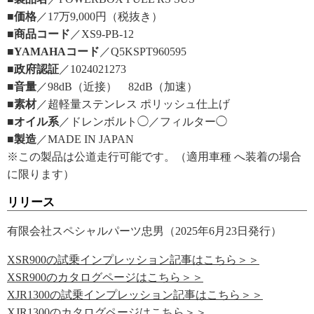
■価格
／17万9,000円（税抜き）
■商品コード
／XS9-PB-12
■YAMAHAコード
／Q5KSPT960595
■政府認証
／1024021273
■音量
／98dB（近接） 82dB（加速）
■素材
／超軽量ステンレス ポリッシュ仕上げ
■オイル系
／ドレンボルト◯／フィルター◯
■製造
／MADE IN JAPAN
※この製品は公道走行可能です。（適用車種 へ装着の場合
に限ります）
リリース
有限会社スペシャルパーツ忠男（2025年6月23日発行）
XSR900の試乗インプレッション記事はこちら＞＞
XSR900のカタログページはこちら＞＞
XJR1300の試乗インプレッション記事はこちら＞＞
XJR1300のカタログページはこちら＞＞