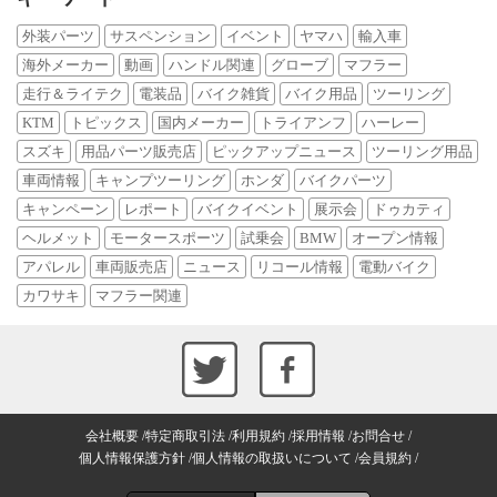
外装パーツ
サスペンション
イベント
ヤマハ
輸入車
海外メーカー
動画
ハンドル関連
グローブ
マフラー
走行＆ライテク
電装品
バイク雑貨
バイク用品
ツーリング
KTM
トピックス
国内メーカー
トライアンフ
ハーレー
スズキ
用品パーツ販売店
ピックアップニュース
ツーリング用品
車両情報
キャンプツーリング
ホンダ
バイクパーツ
キャンペーン
レポート
バイクイベント
展示会
ドゥカティ
ヘルメット
モータースポーツ
試乗会
BMW
オープン情報
アパレル
車両販売店
ニュース
リコール情報
電動バイク
カワサキ
マフラー関連
会社概要
特定商取引法
利用規約
採用情報
お問合せ
個人情報保護方針
個人情報の取扱いについて
会員規約