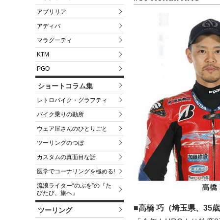
アプリリア
アディバ
マラグーティ
KTM
PGO
ショートコラム集
レトロバイク・グラフティ
バイク乗りの勘所
ウェア屋さんのひとりごと
ツーリングのつぼ
カスタムの真面目な話
医学でコーナリングを極める!
流浪ライター“のぶを”の『た
びたび、旅へ』
■高橋 巧（埼玉県、35
ツーリング