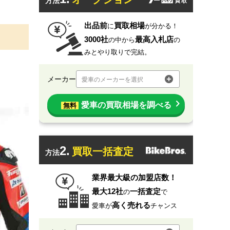
方法
出品前
買取相場
に
が分かる！
3000社
最高入札店
の中から
の
みとやり取りで完結。
メーカー
愛車のメーカーを選択
愛車の買取相場を調べる
無料
2.
買取一括査定
方法
業界最大級の加盟店数！
最大12社
一括査定
の
で
高く売れる
愛車が
チャンス