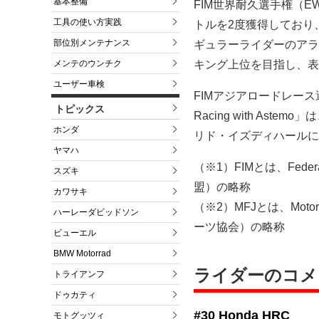
基本整備
FIM世界耐久選手権（EWC
工具の使い方実践
トルを2度獲得しており
部位別メンテナンス
ギュラーライダーのアラ
メンテのウンチク
キング上位を目指し、表
ユーザー車検
FIMアジアロードレース選手権A
トピックス
Racing with A
ホンダ
リド・イズディハールに
ヤマハ
（※1）FIMとは、Federat
スズキ
盟）の略称
カワサキ
（※2）MFJとは、Motor
ハーレーダビッドソン
ーツ協会）の略称
ビューエル
BMW Motorrad
ライダーのコメ
トライアンフ
ドゥカティ
#30 Honda HRC
モトグッツィ