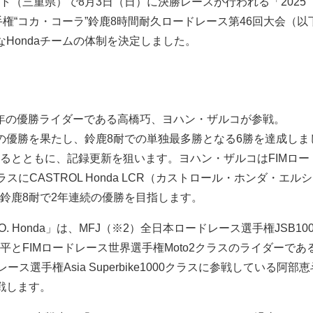
ット（三重県）で8月3日（日）に決勝レースが行われる「2025
手権“コカ・コーラ”鈴鹿8時間耐久ロードレース第46回大会（以
なHondaチームの体制を決定しました。
、昨年の優勝ライダーである高橋巧、ヨハン・ザルコが参戦。
の優勝を果たし、鈴鹿8耐での単独最多勝となる6勝を達成しま
るとともに、記録更新を狙います。ヨハン・ザルコはFIMロー
ラスにCASTROL Honda LCR（カストロール・ホンダ・エル
鈴鹿8耐で2年連続の優勝を目指します。
-PRO. Honda」は、MFJ（※2）全日本ロードレース選手権JSB10
平とFIMロードレース世界選手権Moto2クラスのライダーであ
ース選手権Asia Superbike1000クラスに参戦している阿部
戦します。