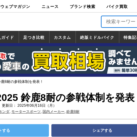
ウェブマガジン
ニュース
ブランド検索
バイク買取
バイクブロス・
原付＆ミニバイ
スポーツ＆ネイ
アメリカン＆ツ
ビッグスクータ
オフロード
バージンハーレ
バージンBMW
バージンドゥカ
バージントライ
ニュース
車両情報
イベント
キャンペ
トピック
バイク用
バイクパ
書籍・
サポート
お知らせ
ブランドを検
ブランドボイ
バイク買取
マガジンズ
ク
キッド
アラー
ー
ー
ティ
アンフ
TOP
ーン
ス
品
ーツ
DVD
索
ス
入ガイド
足つき比較
カスタム
絶版ミドルバイク
特集記
入ガイド
ンダ
マハ
ズキ
ワサキ
カスタム
ホンダ
ヤマハ
スズキ
カワサキ
道の駅調査隊
ツーリング情報局
日本の道50選
国道めぐり
林道ツーリング
絶版ミドルバイク
ホンダ
ヤマハ
スズキ
カワサキ
覧
一覧
一覧
 鈴鹿8耐の参戦体制を発表！
025 鈴鹿8耐の参戦体制を発表
 更新日： 2025年06月16日（月）
ホンダ
,
モータースポーツ
,
国内メーカー
,
鈴鹿8耐
トする
シェアする