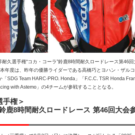
M 世界耐久選手権“コカ・コーラ”鈴鹿8時間耐久ロードレース第46
本年度は、昨年の優勝ライダーである高橋巧とヨハン・ザルコ
DG Team HARC-PRO. Honda」「F.C.C. TSR Honda Fra
m Racing with Astemo」の4チームが参戦することとなる。
選手権＞
鈴鹿8時間耐久ロードレース 第46回大会