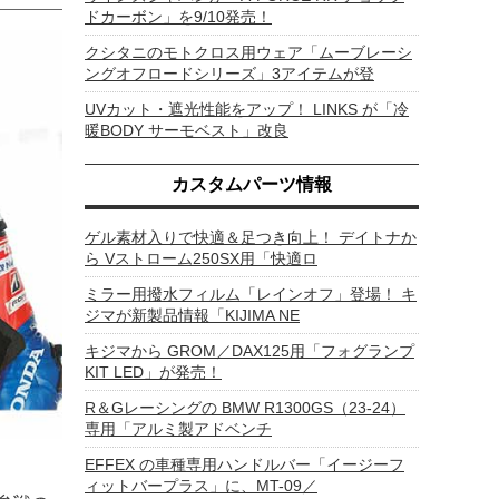
ドカーボン」を9/10発売！
クシタニのモトクロス用ウェア「ムーブレーシ
ングオフロードシリーズ」3アイテムが登
UVカット・遮光性能をアップ！ LINKS が「冷
暖BODY サーモベスト」改良
カスタムパーツ情報
ゲル素材入りで快適＆足つき向上！ デイトナか
ら Vストローム250SX用「快適ロ
ミラー用撥水フィルム「レインオフ」登場！ キ
ジマが新製品情報「KIJIMA NE
キジマから GROM／DAX125用「フォグランプ
KIT LED」が発売！
R＆Gレーシングの BMW R1300GS（23-24）
専用「アルミ製アドベンチ
EFFEX の車種専用ハンドルバー「イージーフ
ィットバープラス」に、MT-09／