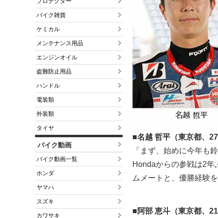
プロテクター
バイク雑貨
ケミカル
メンテナンス用品
エンジンオイル
盗難防止用品
ハンドル
電装類
外装類
タイヤ
■名越 哲平（東京都、2
バイク動画
「まず、始めに今年も鈴鹿
バイク動画一覧
Hondaからの参戦は
ホンダ
ムメートと、優勝経験を
ヤマハ
スズキ
■阿部 恵斗（東京都、2
カワサキ