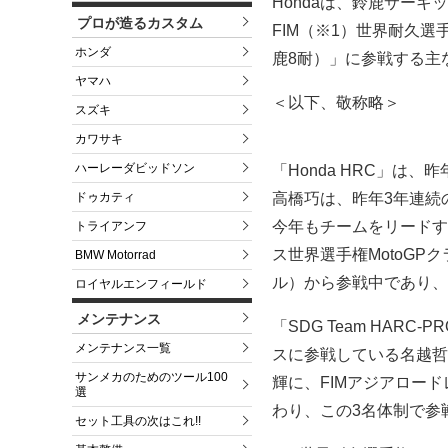
Hondaは、鈴鹿サーキ
プロが造るカスタム
FIM（※1）世界耐久選
ホンダ
鹿8耐）」に参戦する主
ヤマハ
＜以下、敬称略＞
スズキ
カワサキ
ハーレーダビッドソン
「Honda HRC」は
ドゥカティ
高橋巧は、昨年3年連続
今年もチームをリードす
トライアンフ
ス世界選手権MotoGPク
BMW Motorrad
ル）から参戦中であり、
ロイヤルエンフィールド
メンテナンス
「SDG Team HARC
メンテナンス一覧
スに参戦している名越哲
サンメカのためのツール100
輝に、FIMアジアロードレ
選
わり、この3名体制で参
セット工具の次はこれ!!