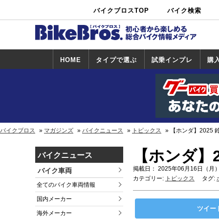
バイクブロスTOP
バイク検索
中古バイ
カタログ検
ショップ検
ク・新車検
索
索
索
HOME
タイプで選ぶ
試乗インプレ
購
スポーツ＆ネ
原付＆ミニバ
アメリカン＆
ビッグスクー
オフロード
試乗インプレ
ホンダ
ヤマハ
スズキ
カワサキ
ハーレー
BMW
トライアンフ
ドゥカティ
購
ホ
ヤ
ス
カ
イキッド
イク
クルーザー
ター
一覧
一
バイクブロス
マガジンズ
バイクニュース
トピックス
【ホンダ】2025
【ホンダ】2
バイクニュース
掲載日： 2025年06月16日（月）
バイク車両
カテゴリー:
トピックス
タグ:
全てのバイク車両情報
国内メーカー
ツイー
海外メーカー