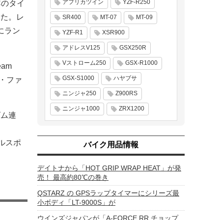
アフリカツイン
YZF-R250
WCのタイ
した。レ
SR400
MT-07
MT-09
にラン
YZF-R1
XSR900
アドレスV125
GSX250R
Vストローム250
GSX-R1000
eam
GSX-S1000
ハヤブサ
ィ・ファ
ニンジャ250
Z900RS
ニンジャ1000
ZRX1200
リズム連
クルスポ
バイク用品情報
デイトナから「HOT GRIP WRAP HEAT」が発
売！ 最高約80℃の巻き
QSTARZ の GPSラップタイマーにシリーズ最
小ボディ「LT-9000S」が
ウインズジャパンが「A-FORCE RR チョップ