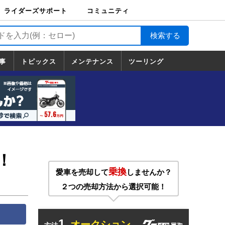
ライダーズサポート
コミュニティ
ライダーズサポート
バイク輸送
バイクガレージライ
バイク車両保険
ロードサービス
バイク試乗
コミュニティ
日記
ツーリング
カスタム
TOP
フ
TOP
事
トピックス
メンテナンス
ツーリング
トピックス
ホンダ
ヤマハ
スズキ
カワサキ
ハーレーダ
BMW
ドゥカティ
トライアン
メンテナンス
基本整備
部位別メンテ
工具の使い方
ツール100選
メンテのうん
一覧
ビッドソン
フ
一覧
ちく
！
乗換
愛車を売却して
しませんか？
２つの売却方法から選択可能！
1.
オークション