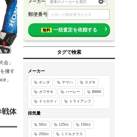
メーカー
郵便番号
一括査定を依頼する
無料
タグで検索
回大会」
を擁す
メーカー
nce」
ホンダ
ヤマハ
スズキ
カワサキ
ハーレー
BMW
ドゥカティ
トライアンフ
参戦体
排気量
50cc
125cc
150cc
250cc
ミドルクラス