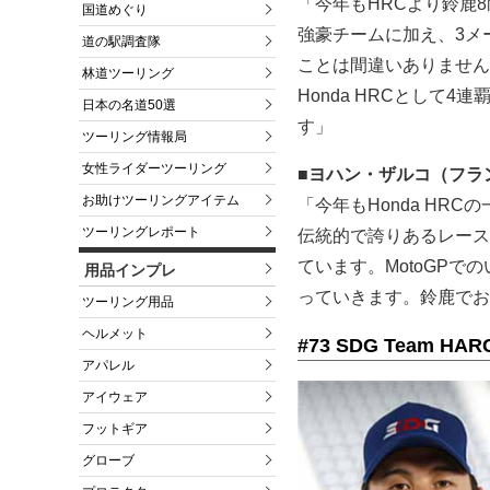
「今年もHRCより鈴鹿
国道めぐり
強豪チームに加え、3メ
道の駅調査隊
ことは間違いありません
林道ツーリング
Honda HRCとして
日本の名道50選
す」
ツーリング情報局
女性ライダーツーリング
■ヨハン・ザルコ（フラ
お助けツーリングアイテム
「今年もHonda HR
ツーリングレポート
伝統的で誇りあるレース
ています。MotoGP
用品インプレ
っていきます。鈴鹿でお
ツーリング用品
ヘルメット
#73 SDG Team HAR
アパレル
アイウェア
フットギア
グローブ