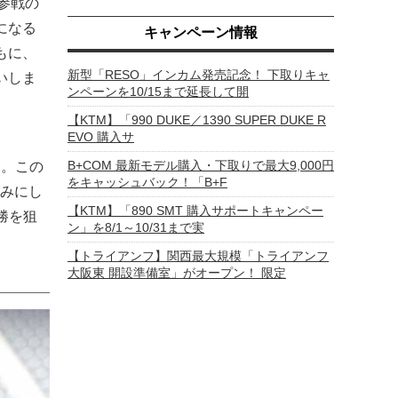
参戦の
になる
キャンペーン情報
もに、
新型「RESO」インカム発売記念！ 下取りキャ
願いしま
ンペーンを10/15まで延長して開
【KTM】「990 DUKE／1390 SUPER DUKE R
EVO 購入サ
B+COM 最新モデル購入・下取りで最大9,000円
す。この
をキャッシュバック！「B+F
みにし
【KTM】「890 SMT 購入サポートキャンペー
勝を狙
ン」を8/1～10/31まで実
【トライアンフ】関西最大規模「トライアンフ
大阪東 開設準備室」がオープン！ 限定