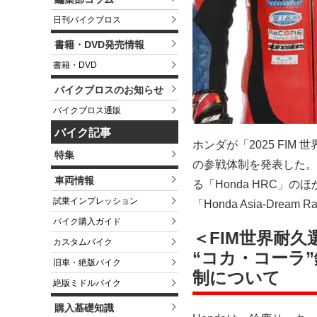
日刊バイクブロス
書籍・DVD発売情報
書籍・DVD
バイクブロスのお知らせ
バイクブロス通販
バイク記事
ホンダが「2025 FI
特集
の参戦体制を発表した。
車両情報
る「Honda HRC」のほか「S
試乗インプレッション
「Honda Asia-Drea
バイク購入ガイド
＜FIM世界耐久
カスタムバイク
“コカ・コーラ”
旧車・絶版バイク
制について
絶版ミドルバイク
購入基礎知識