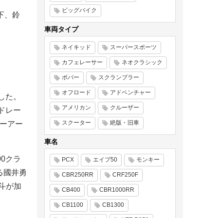
ビッグバイク
下、鈴
車両タイプ
ネイキッド
スーパースポーツ
カフェレーサー
ネオクラシック
ボバー
スクランブラー
オフロード
アドベンチャー
した。
アメリカン
クルーザー
ドレー
スクーター
絶版・旧車
シーアー
車名
00クラ
PCX
エイプ50
モンキー
る國井勇
CBR250RR
CRF250F
恵斗が加
CB400
CBR1000RR
CB1100
CB1300