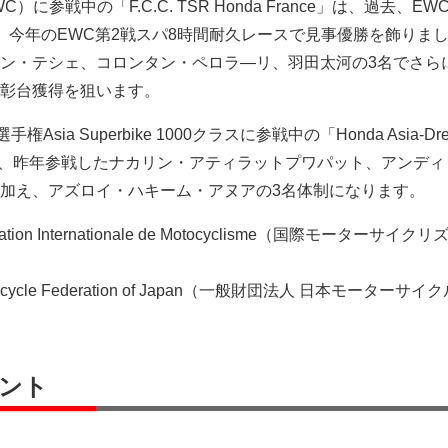
）に参戦中の「F.C.C. TSR Honda France」は、過去、E
、今年のEWC第2戦スパ8時間耐久レースで見事優勝を飾りま
ン・テシェ、コロンタン・ペロラ―リ、羽田太河の3名でさら
彰台獲得を狙います。
sia Superbike 1000クラスに参戦中の「Honda Asia-Dr
stemo」は、昨年参戦したナカリン・アティラットプワパット、アンデ
加え、アズロイ・ハキーム・アヌアの3名体制になります。
ion Internationale de Motocyclisme（国際モーターサイク
cycle Federation of Japan（一般財団法人 日本モーターサイ
ント