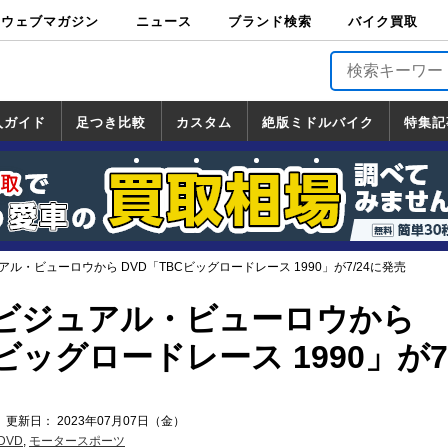
ウェブマガジン
ニュース
ブランド検索
バイク買取
バイクブロス・
原付＆ミニバイ
スポーツ＆ネイ
アメリカン＆ツ
ビッグスクータ
オフロード
バージンハーレ
バージンBMW
バージンドゥカ
バージントライ
ニュース
車両情報
イベント
キャンペ
トピック
バイク用
バイクパ
書籍・
サポート
お知らせ
ブランドを検
ブランドボイ
バイク買取
マガジンズ
ク
キッド
アラー
ー
ー
ティ
アンフ
TOP
ーン
ス
品
ーツ
DVD
索
ス
入ガイド
足つき比較
カスタム
絶版ミドルバイク
特集記
入ガイド
ンダ
マハ
ズキ
ワサキ
カスタム
ホンダ
ヤマハ
スズキ
カワサキ
道の駅調査隊
ツーリング情報局
日本の道50選
国道めぐり
林道ツーリング
絶版ミドルバイク
ホンダ
ヤマハ
スズキ
カワサキ
覧
一覧
一覧
ル・ビューロウから DVD「TBCビッグロードレース 1990」が7/24に発売
ビジュアル・ビューロウから
ビッグロードレース 1990」が7/
 更新日： 2023年07月07日（金）
DVD
,
モータースポーツ