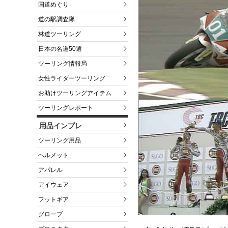
国道めぐり
道の駅調査隊
林道ツーリング
日本の名道50選
ツーリング情報局
女性ライダーツーリング
お助けツーリングアイテム
ツーリングレポート
用品インプレ
ツーリング用品
ヘルメット
アパレル
アイウェア
フットギア
グローブ