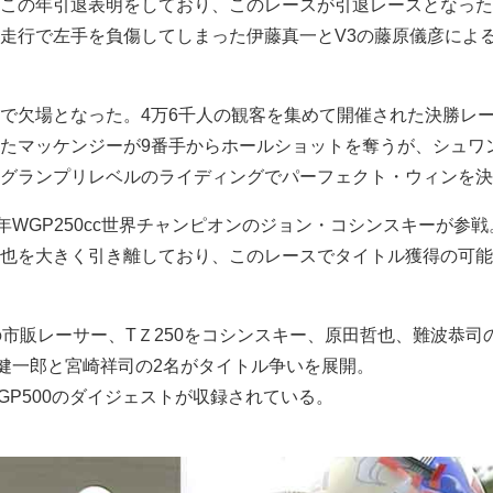
この年引退表明をしており、このレースが引退レースとなった
走行で左手を負傷してしまった伊藤真一とV3の藤原儀彦によ
で欠場となった。4万6千人の観客を集めて開催された決勝レ
たマッケンジーが9番手からホールショットを奪うが、シュワ
グランプリレベルのライディングでパーフェクト・ウィンを決
の年WGP250cc世界チャンピオンのジョン・コシンスキーが参
也を大きく引き離しており、このレースでタイトル獲得の可能
の市販レーサー、TＺ250をコシンスキー、原田哲也、難波恭司
岩橋健一郎と宮崎祥司の2名がタイトル争いを展開。
0、GP500のダイジェストが収録されている。