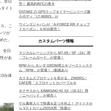
。全日
売！ 最高約80℃の巻き
るタイト
QSTARZ の GPSラップタイマーにシリーズ最
小ボディ「LT-9000S」が
ウインズジャパンが「A-FORCE RR チョップ
ース。こ
ドカーボン」を9/10発売！
ンツが
めた。
カスタムパーツ情報
戦。全日
マジカルレーシングから MT-09／SP（24）用
性があ
「フレームガード」が登場！
RPM から ホンダ GROM用エキゾーストシステ
ム「RPM」が登場！（動画あり
の3台体
カスタムスプロケットを見せる、Z900RS／
CAFE用「スプロケットカバーフルキ
ネクサスから KAWASAKI H2 SX（18-22）用
「ニーパッド」が発売！
ゲル素材入りで快適＆足つき向上！ デイトナか
ら Vストローム250SX用「快適ロ