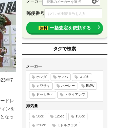
メーカー
郵便番号
一括査定を依頼する
無料
タグで検索
メーカー
ホンダ
ヤマハ
スズキ
23年7
カワサキ
ハーレー
BMW
ドゥカティ
トライアンフ
ロードレ
排気量
ウィンを
となっ
50cc
125cc
150cc
250cc
ミドルクラス