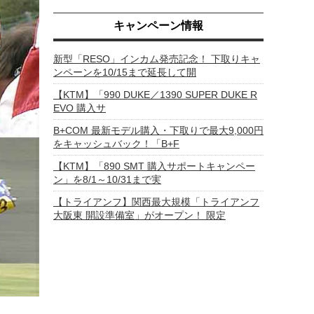
キャンペーン情報
新型「RESO」インカム発売記念！ 下取りキャ
ンペーンを10/15まで延長して開
【KTM】「990 DUKE／1390 SUPER DUKE R
EVO 購入サ
B+COM 最新モデル購入・下取りで最大9,000円
をキャッシュバック！「B+F
【KTM】「890 SMT 購入サポートキャンペー
ン」を8/1～10/31まで実
【トライアンフ】関西最大規模「トライアンフ
大阪東 開設準備室」がオープン！ 限定