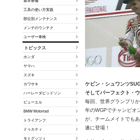
基本整備
工具の使い方実践
部位別メンテナンス
メンテのウンチク
ユーザー車検
トピックス
ホンダ
ヤマハ
スズキ
ケビン・シュワンツSU
カワサキ
そしてパーフェクト・ウ
ハーレーダビッドソン
毎回、世界グランプリか
ビューエル
年のWGPでチャンピオ
BMW Motorrad
が、チームメイトでもあ
トライアンフ
遂に登場！
ドゥカティ
モトグッツィ