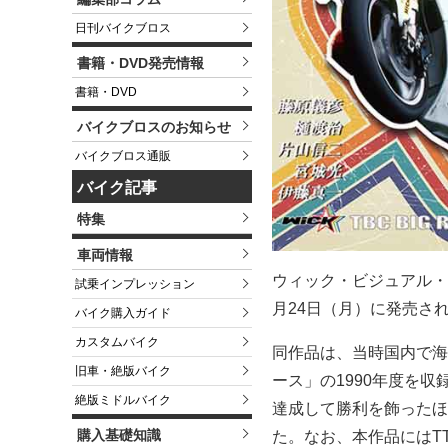
日刊バイクブロス
書籍・DVD発売情報
書籍・DVD
バイクブロスのお知らせ
バイクブロス通販
バイク記事
特集
車両情報
ウィック・ビジュアル・ビ
試乗インプレッション
月24日（月）に発売され
バイク購入ガイド
カスタムバイク
同作品は、当時国内で海
旧車・絶版バイク
ース」の1990年度を
絶版ミドルバイク
達成して勝利を飾ったほ
購入基礎知識
た。なお、本作品にはTT