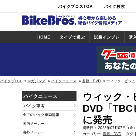
バイクブロスTOP
バイク検索
中古バイ
カタログ検
ショップ検
ク・新車検
索
索
索
HOME
タイプで選ぶ
試乗インプレ
購
スポーツ＆ネ
原付＆ミニバ
アメリカン＆
ビッグスクー
オフロード
試乗インプレ
ホンダ
ヤマハ
スズキ
カワサキ
ハーレー
BMW
トライアンフ
ドゥカティ
購
ホ
ヤ
ス
カ
イキッド
イク
クルーザー
ター
一覧
一
バイクブロス
マガジンズ
バイクニュース
書籍・DVD
ウィック・ビジュア
ウィック・
バイクニュース
DVD「TBC
バイク車両
全てのバイク車両情報
に発売
国内メーカー
掲載日： 2023年07月07日（金）
海外メーカー
カテゴリー:
書籍・DVD
タグ: