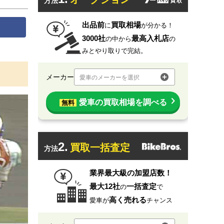
方法
出品前
買取相場
に
が分かる！
3000社
最高入札店
の中から
の
みとやり取りで完結。
メーカー
愛車のメーカーを選択
愛車の買取相場を調べる
無料
2.
買取一括査定
方法
業界最大級の加盟店数！
最大12社
一括査定
の
で
高く売れる
愛車が
チャンス