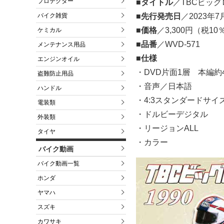
プロテクター
■タイトル
／TBCビッグ
■先行発売日
／2023
バイク雑貨
■価格
／3,300円（税1
ケミカル
■品番
／WVD-571
メンテナンス用品
■仕様
エンジンオイル
・DVD片面1層 本編約
盗難防止用品
・音声／日本語
ハンドル
・4:3スタンダードサイ
電装類
・ドルビーデジタル
外装類
・リージョンALL
タイヤ
・カラー
バイク動画
バイク動画一覧
ホンダ
ヤマハ
スズキ
カワサキ