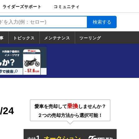
ライダーズサポート
コミュニティ
ライダーズサポート
バイク輸送
バイクガレージライ
バイク車両保険
ロードサービス
バイク試乗
コミュニティ
日記
ツーリング
カスタム
TOP
フ
TOP
事
トピックス
メンテナンス
ツーリング
トピックス
ホンダ
ヤマハ
スズキ
カワサキ
ハーレーダ
BMW
ドゥカティ
トライアン
メンテナンス
基本整備
部位別メンテ
工具の使い方
ツール100選
メンテのうん
一覧
ビッドソン
フ
一覧
ちく
乗換
愛車を売却して
しませんか？
24
２つの売却方法から選択可能！
1.
オークション