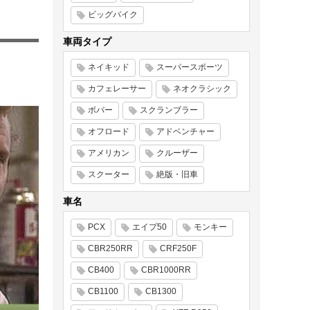
ビッグバイク
車両タイプ
ネイキッド
スーパースポーツ
カフェレーサー
ネオクラシック
ボバー
スクランブラー
オフロード
アドベンチャー
アメリカン
クルーザー
スクーター
絶版・旧車
車名
PCX
エイプ50
モンキー
CBR250RR
CRF250F
CB400
CBR1000RR
CB1100
CB1300