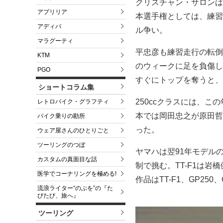
クリスチャン・サロンは
アプリリア
本選手権としては、練習
アディバ
ル争い。
マラグーティ
平忠彦も練習走行の転倒
KTM
のウィークに足を負傷し
PGO
すぐにトップを奪うと、
ショートコラム集
250ccクラスには、こ
レトロバイク・グラフティ
本では岡田忠之が原田哲
バイク乗りの勘所
った。
ウェア屋さんのひとりごと
ツーリングのつぼ
ヤマハは翌91年モデル
カスタムの真面目な話
制で挑む。TT-F1は
医学でコーナリングを極める!
作品はTT-F1、GP25
流浪ライター“のぶを”の『た
びたび、旅へ』
ツーリング