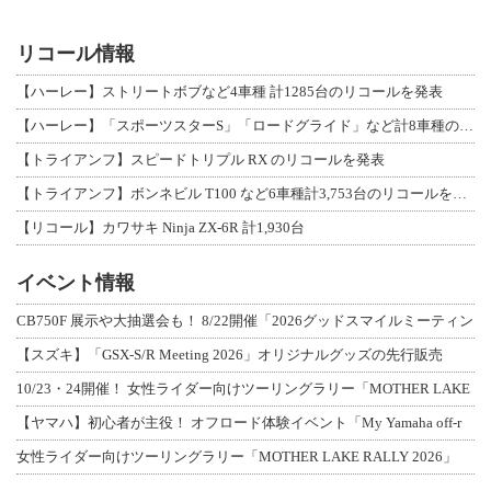
リコール情報
【ハーレー】ストリートボブなど4車種 計1285台のリコールを発表
【ハーレー】「スポーツスターS」「ロードグライド」など計8車種のリコールを発表
【トライアンフ】スピードトリプル RX のリコールを発表
【トライアンフ】ボンネビル T100 など6車種計3,753台のリコールを発表
【リコール】カワサキ Ninja ZX-6R 計1,930台
イベント情報
CB750F 展示や大抽選会も！ 8/22開催「2026グッドスマイルミーティン
【スズキ】「GSX-S/R Meeting 2026」オリジナルグッズの先行販売
10/23・24開催！ 女性ライダー向けツーリングラリー「MOTHER LAKE
【ヤマハ】初心者が主役！ オフロード体験イベント「My Yamaha off-r
女性ライダー向けツーリングラリー「MOTHER LAKE RALLY 2026」