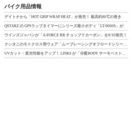
バイク用品情報
デイトナから「HOT GRIP WRAP HEAT」が発売！ 最高約80℃の巻き
QSTARZ の GPSラップタイマーにシリーズ最小ボディ「LT-9000S」が
ウインズジャパンが「A-FORCE RR チョップドカーボン」を9/10発売！
クシタニのモトクロス用ウェア「ムーブレーシングオフロードシリーズ」3アイテムが登
UVカット・遮光性能をアップ！ LINKS が「冷暖BODY サーモベスト」改良