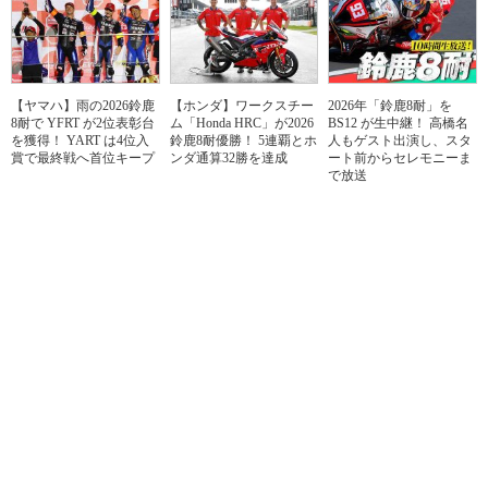
【ヤマハ】雨の2026鈴鹿
【ホンダ】ワークスチー
2026年「鈴鹿8耐」を
8耐で YFRT が2位表彰台
ム「Honda HRC」が2026
BS12 が生中継！ 高橋名
を獲得！ YART は4位入
鈴鹿8耐優勝！ 5連覇とホ
人もゲスト出演し、スタ
賞で最終戦へ首位キープ
ンダ通算32勝を達成
ート前からセレモニーま
で放送