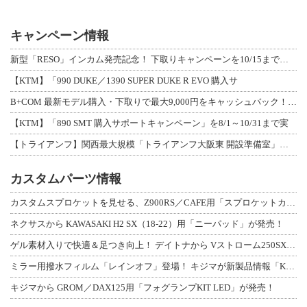
キャンペーン情報
新型「RESO」インカム発売記念！ 下取りキャンペーンを10/15まで延長して開
【KTM】「990 DUKE／1390 SUPER DUKE R EVO 購入サ
B+COM 最新モデル購入・下取りで最大9,000円をキャッシュバック！「B+F
【KTM】「890 SMT 購入サポートキャンペーン」を8/1～10/31まで実
【トライアンフ】関西最大規模「トライアンフ大阪東 開設準備室」がオープン！ 限定
カスタムパーツ情報
カスタムスプロケットを見せる、Z900RS／CAFE用「スプロケットカバーフルキ
ネクサスから KAWASAKI H2 SX（18-22）用「ニーパッド」が発売！
ゲル素材入りで快適＆足つき向上！ デイトナから Vストローム250SX用「快適ロ
ミラー用撥水フィルム「レインオフ」登場！ キジマが新製品情報「KIJIMA NE
キジマから GROM／DAX125用「フォグランプKIT LED」が発売！