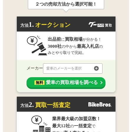
２つの売却方法から選択可能！
1.
オークション
方法
出品前
買取相場
に
が分かる！
3000社
最高入札店
の中から
の
みとやり取りで完結。
メーカー
愛車のメーカーを選択
愛車の買取相場を調べる
無料
2.
買取一括査定
方法
業界最大級の加盟店数！
最大12社
一括査定
の
で