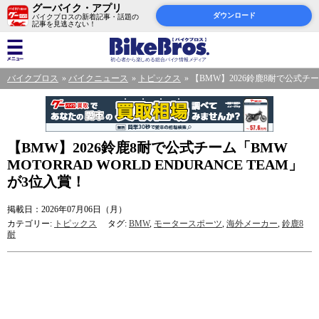
グーバイク・アプリ
ダウンロード
バイクブロスの新着記事・話題の
記事を見逃さない！
バイクブロス
バイクニュース
トピックス
【BMW】2026鈴鹿8耐で公式チーム
【BMW】2026鈴鹿8耐で公式チーム「BMW
MOTORRAD WORLD ENDURANCE TEAM」
が3位入賞！
掲載日：2026年07月06日（月）
カテゴリー:
トピックス
タグ:
BMW
,
モータースポーツ
,
海外メーカー
,
鈴鹿8
耐