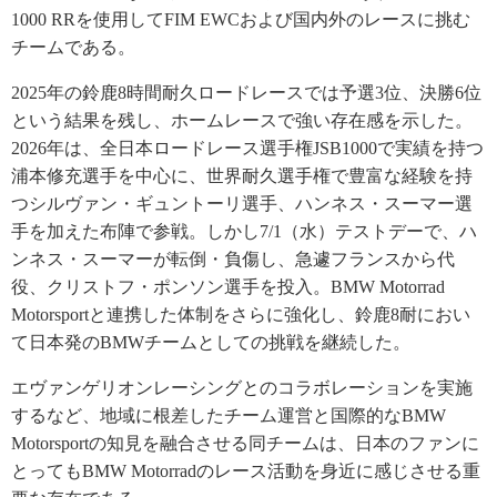
1000 RRを使用してFIM EWCおよび国内外のレースに挑む
チームである。
2025年の鈴鹿8時間耐久ロードレースでは予選3位、決勝6位
という結果を残し、ホームレースで強い存在感を示した。
2026年は、全日本ロードレース選手権JSB1000で実績を持つ
浦本修充選手を中心に、世界耐久選手権で豊富な経験を持
つシルヴァン・ギュントーリ選手、ハンネス・スーマー選
手を加えた布陣で参戦。しかし7/1（水）テストデーで、ハ
ンネス・スーマーが転倒・負傷し、急遽フランスから代
役、クリストフ・ポンソン選手を投入。BMW Motorrad
Motorsportと連携した体制をさらに強化し、鈴鹿8耐におい
て日本発のBMWチームとしての挑戦を継続した。
エヴァンゲリオンレーシングとのコラボレーションを実施
するなど、地域に根差したチーム運営と国際的なBMW
Motorsportの知見を融合させる同チームは、日本のファンに
とってもBMW Motorradのレース活動を身近に感じさせる重