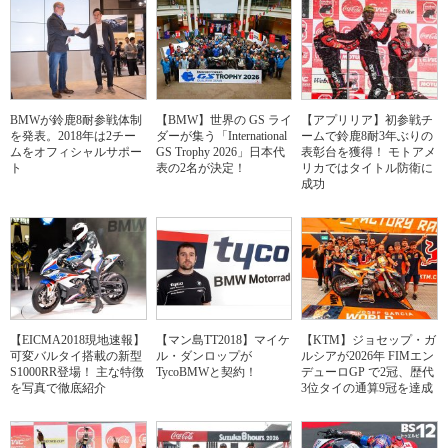
BMWが鈴鹿8耐参戦体制
【BMW】世界の GS ライ
【アプリリア】初参戦チ
を発表。2018年は2チー
ダーが集う「International
ームで鈴鹿8耐3年ぶりの
ムをオフィシャルサポー
GS Trophy 2026」日本代
表彰台を獲得！ モトアメ
ト
表の2名が決定！
リカではタイトル防衛に
成功
【EICMA2018現地速報】
【マン島TT2018】マイケ
【KTM】ジョセップ・ガ
可変バルタイ搭載の新型
ル・ダンロップが
ルシアが2026年 FIMエン
S1000RR登場！ 主な特徴
TycoBMWと契約！
デューロGP で2冠、歴代
を写真で徹底紹介
3位タイの通算9冠を達成