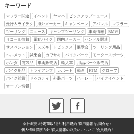
キーワード
マフラー関連
イベント
ヤマハ
ピックアップニュース
走行＆ライテク
海外メーカー
キャンペーン
アパレル
マフラー
ツーリング
ニュース
キャンプツーリング
車両情報
BMW
リコール情報
電動バイク
国内メーカー
ハンドル関連
サスペンション
スズキ
トピックス
展示会
ツーリング用品
ヘルメット
試乗会
カワサキ
バイクパーツ
モータースポーツ
ホンダ
電装品
車両販売店
輸入車
用品パーツ販売店
バイク用品
トライアンフ
レポート
動画
KTM
グローブ
バイク雑貨
ドゥカティ
外装パーツ
ハーレー
バイクイベント
オープン情報
会社概要
特定商取引法
利用規約
採用情報
お問合せ
個人情報保護方針
個人情報の取扱いについて
会員規約