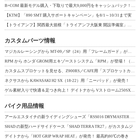
B+COM 最新モデル購入・下取りで最大9,000円をキャッシュバック！「B+F
【KTM】「890 SMT 購入サポートキャンペーン」を8/1～10/31まで実
【トライアンフ】関西最大規模「トライアンフ大阪東 開設準備室」がオープン！ 限定
カスタムパーツ情報
マジカルレーシングから MT-09／SP（24）用「フレームガード」が登場！
RPM から ホンダ GROM用エキゾーストシステム「RPM」が登場！（動画あり
カスタムスプロケットを見せる、Z900RS／CAFE用「スプロケットカバーフルキ
ネクサスから KAWASAKI H2 SX（18-22）用「ニーパッド」が発売！
ゲル素材入りで快適＆足つき向上！ デイトナから Vストローム250SX用「快適ロ
バイク用品情報
アールエスタイチの新ライディングシューズ「RSS016 DRYMASTER スト
SHAD の新型ハードサイドケース「SHAD TERRA TR27」がカスタムジ
デイトナから「HOT GRIP WRAP HEAT」が発売！ 最高約80℃の巻き