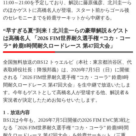
11:00～21:00を予定しており、解説に藤原儀彦、北川圭一ら
のほかゲストに高橋名人が登場。スタート前からゴール後
のセレモニーまでを鈴鹿サーキットから中継する。
“早すぎる夏”到来！北川圭一らの豪華解説＆ゲスト
は高橋名人 「2026 FIM世界耐久選手権 “コカ・コー
ラ” 鈴鹿8時間耐久ロードレース 第47回大会」
全国無料放送のBS12 トゥエルビ（本社：東京都渋谷区、代
表取締役社長：降籏邦義）は、2026年7月5日（日）に開催
される「2026 FIM世界耐久選手権 “コカ・コーラ” 鈴鹿8時
間耐久ロードレース 第47回大会」を生中継で放送いたしま
す。今年もゲストとして高橋名人が登場する他、解説者＆
実況者が決定したためお知らせいたします。
1．放送内容
BS12は今年も、2026年7月5日開催の2026 FIM EWC第3戦と
なる「2026 FIM世界耐久選手権 “コカ・コーラ” 鈴鹿8時間
耐久ロードレース 第47回大会」を鈴鹿サーキット（三重