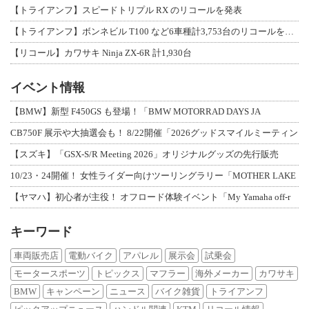
【トライアンフ】スピードトリプル RX のリコールを発表
【トライアンフ】ボンネビル T100 など6車種計3,753台のリコールを発表
【リコール】カワサキ Ninja ZX-6R 計1,930台
イベント情報
【BMW】新型 F450GS も登場！「BMW MOTORRAD DAYS JA
CB750F 展示や大抽選会も！ 8/22開催「2026グッドスマイルミーティン
【スズキ】「GSX-S/R Meeting 2026」オリジナルグッズの先行販売
10/23・24開催！ 女性ライダー向けツーリングラリー「MOTHER LAKE
【ヤマハ】初心者が主役！ オフロード体験イベント「My Yamaha off-r
キーワード
車両販売店
電動バイク
アパレル
展示会
試乗会
モータースポーツ
トピックス
マフラー
海外メーカー
カワサキ
BMW
キャンペーン
ニュース
バイク雑貨
トライアンフ