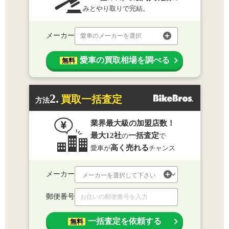
みとやり取りで完結。
メーカー
愛車のメーカーを選択
愛車の買取相場を調べる
無料
2.
買取一括査定
方法
業界最大級の加盟店数！
最大12社
一括査定
の
で
高く売れる
愛車が
チャンス
メーカー
郵便番号
一括査定を依頼する
無料