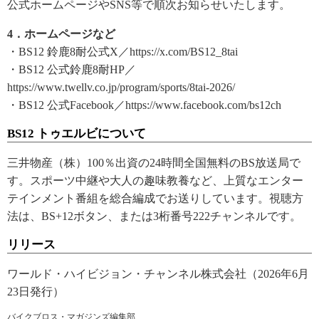
公式ホームページやSNS等で順次お知らせいたします。
4．ホームページなど
・BS12 鈴鹿8耐公式X／https://x.com/BS12_8tai
・BS12 公式鈴鹿8耐HP／
https://www.twellv.co.jp/program/sports/8tai-2026/
・BS12 公式Facebook／https://www.facebook.com/bs12ch
BS12 トゥエルビについて
三井物産（株）100％出資の24時間全国無料のBS放送局で
す。スポーツ中継や大人の趣味教養など、上質なエンター
テインメント番組を総合編成でお送りしています。視聴方
法は、BS+12ボタン、または3桁番号222チャンネルです。
リリース
ワールド・ハイビジョン・チャンネル株式会社（2026年6月
23日発行）
バイクブロス・マガジンズ編集部