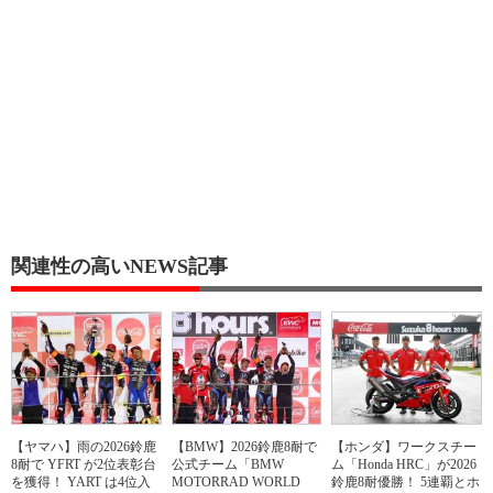
関連性の高いNEWS記事
【ヤマハ】雨の2026鈴鹿
【BMW】2026鈴鹿8耐で
【ホンダ】ワークスチー
8耐で YFRT が2位表彰台
公式チーム「BMW
ム「Honda HRC」が2026
を獲得！ YART は4位入
MOTORRAD WORLD
鈴鹿8耐優勝！ 5連覇とホ