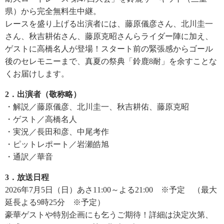
県）から完全無料生中継。
レースを盛り上げる出演者には、藤原儀彦さん、北川圭一
さん、秋吉耕佑さん、藤原克昭さんらライダー陣に加え、
ゲストに高橋名人が登場！スタート前の緊張感からゴール
後のセレモニーまで、真夏の祭典「鈴鹿8耐」を余すことな
くお届けします。
2．出演者（敬称略）
・解説／藤原儀彦、北川圭一、秋吉耕佑、藤原克昭
・ゲスト／高橋名人
・実況／長田和彦、中尾考作
・ピットレポート／岩瀬皓旭
・通訳／華音
3．放送日程
2026年7月5日（日）あさ11:00～よる21:00 ※予定 （最大
延長よる9時25分 ※予定）
豪華ゲストや特別企画にも乞うご期待！詳細は決定次第、