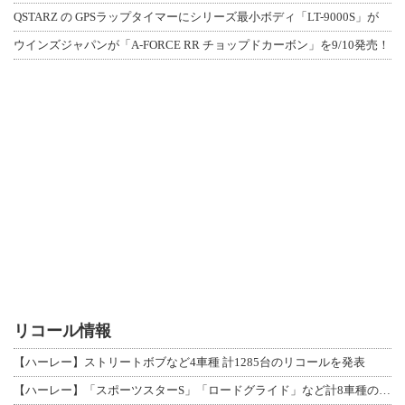
QSTARZ の GPSラップタイマーにシリーズ最小ボディ「LT-9000S」が
ウインズジャパンが「A-FORCE RR チョップドカーボン」を9/10発売！
リコール情報
【ハーレー】ストリートボブなど4車種 計1285台のリコールを発表
【ハーレー】「スポーツスターS」「ロードグライド」など計8車種のリコールを発表