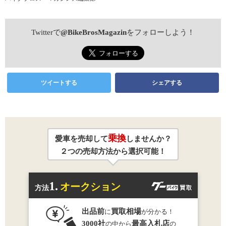
Twitterで
@BikeBrosMagazin
をフォローしよう！
ツイートする
シェアする
乗換
愛車を売却して
しませんか？
２つの売却方法から選択可能！
1.
オークション
方法
出品前
買取相場
に
が分かる！
3000社
最高入札店
の中から
の