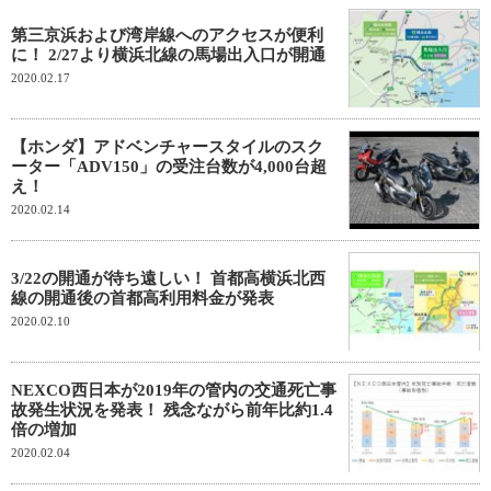
第三京浜および湾岸線へのアクセスが便利
に！ 2/27より横浜北線の馬場出入口が開通
2020.02.17
【ホンダ】アドベンチャースタイルのスク
ーター「ADV150」の受注台数が4,000台超
え！
2020.02.14
3/22の開通が待ち遠しい！ 首都高横浜北西
線の開通後の首都高利用料金が発表
2020.02.10
NEXCO西日本が2019年の管内の交通死亡事
故発生状況を発表！ 残念ながら前年比約1.4
倍の増加
2020.02.04