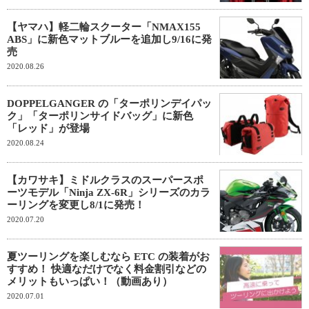
【ヤマハ】軽二輪スクーター「NMAX155
ABS」に新色マットブルーを追加し9/16に発
売
2020.08.26
DOPPELGANGER の「ターポリンデイパッ
ク」「ターポリンサイドバッグ」に新色
「レッド」が登場
2020.08.24
【カワサキ】ミドルクラスのスーパースポ
ーツモデル「Ninja ZX-6R」シリーズのカラ
ーリングを変更し8/1に発売！
2020.07.20
夏ツーリングを楽しむなら ETC の装着がお
すすめ！ 快適なだけでなく料金割引などの
メリットもいっぱい！（動画あり）
2020.07.01