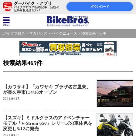
グーバイク・アプリ
ダウンロード
バイクブロスの新着記事・話題の
記事を見逃さない！
バイクブロス
マガジンズ
バイクニュース
検索結果 465件
検索結果465件
【カワサキ】「カワサキ プラザ名古屋東」
が長久手市に4/16オープン
2021.04.15
【スズキ】ミドルクラスのアドベンチャー
モデル「V-Strom 650」シリーズの車体色を
変更し3/12に発売
2021.03.03