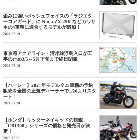
歪みに強いポッシュフェイスの「ラジエタ
ーコアガード」に Ninja ZX-25R などカワサ
キの4車種に適合するモデルが追加！
2021.02.19
東京湾アクアライン・湾岸線浮島入口が工
事のため3/5～5月下旬まで終日閉鎖
2021.02.10
【ハーレー】2021年モデル全25車種の予約
販売を全国の正規ディーラーで1/20よりスタ
ート！
2021.01.20
【ホンダ】リッターネイキッドの旗艦
「CB1300」シリーズの価格と発売日が決
定！
2020.12.21