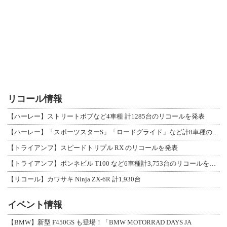
リコール情報
【ハーレー】ストリートボブなど4車種 計1285台のリコールを発表
【ハーレー】「スポーツスターS」「ロードグライド」など計8車種のリコールを発表
【トライアンフ】スピードトリプル RX のリコールを発表
【トライアンフ】ボンネビル T100 など6車種計3,753台のリコールを発表
【リコール】カワサキ Ninja ZX-6R 計1,930台
イベント情報
【BMW】新型 F450GS も登場！「BMW MOTORRAD DAYS JA