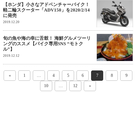
【ホンダ】小さなアドベンチャーバイク！
軽二輪スクーター「ADV150」を2020/2/14
に発売
2019.12.20
旬の魚や海の幸に舌鼓！ 海鮮グルメツーリ
ングのススメ【バイク専用SNS “モトク
ル”】
2019.12.12
«
1
…
4
5
6
7
8
9
10
…
12
»