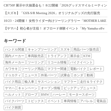
CB750F 展示や大抽選会も！ 8/22開催「2026グッドスマイルミーティン
【スズキ】「GSX-S/R Meeting 2026」オリジナルグッズの先行販売
10/23・24開催！ 女性ライダー向けツーリングラリー「MOTHER LAKE
【ヤマハ】初心者が主役！ オフロード体験イベント「My Yamaha off-r
キーワード
ハンドル関連
キャンプツーリング
スズキ
用品パーツ販売店
国内メーカー
車両販売店
トライアンフ
展示会
KTM
海外メーカー
ツーリング
リコール情報
バイクイベント
カワサキ
ツーリング用品
マフラー関連
電動バイク
レポート
ドゥカティ
ニュース
外装パーツ
試乗会
ホンダ
動画
バイク用品
輸入車
サスペンション
マフラー
走行＆ライテク
ヤマハ
キャンペーン
オープン情報
ピックアップニュース
ヘルメット
グローブ
BMW
ハーレー
モータースポーツ
バイクパーツ
トピックス
イベント
車両情報
アパレル
電装品
バイク雑貨