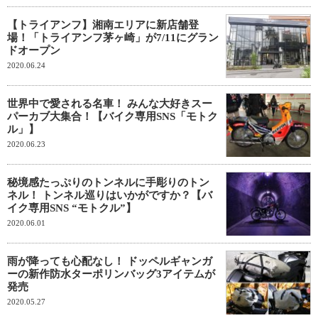
【トライアンフ】湘南エリアに新店舗登
場！「トライアンフ茅ヶ崎」が7/11にグラン
ドオープン
2020.06.24
世界中で愛される名車！ みんな大好きスー
パーカブ大集合！【バイク専用SNS「モトク
ル」】
2020.06.23
秘境感たっぷりのトンネルに手彫りのトン
ネル！ トンネル巡りはいかがですか？【バ
イク専用SNS “モトクル”】
2020.06.01
雨が降っても心配なし！ ドッペルギャンガ
ーの新作防水ターポリンバッグ3アイテムが
発売
2020.05.27