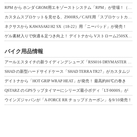
RPM から ホンダ GROM用エキゾーストシステム「RPM」が登場！（動画あり
カスタムスプロケットを見せる、Z900RS／CAFE用「スプロケットカバーフルキ
ネクサスから KAWASAKI H2 SX（18-22）用「ニーパッド」が発売！
ゲル素材入りで快適＆足つき向上！ デイトナから Vストローム250SX用「快適ロ
バイク用品情報
アールエスタイチの新ライディングシューズ「RSS016 DRYMASTER スト
SHAD の新型ハードサイドケース「SHAD TERRA TR27」がカスタムジ
デイトナから「HOT GRIP WRAP HEAT」が発売！ 最高約80℃の巻き
QSTARZ の GPSラップタイマーにシリーズ最小ボディ「LT-9000S」が
ウインズジャパンが「A-FORCE RR チョップドカーボン」を9/10発売！