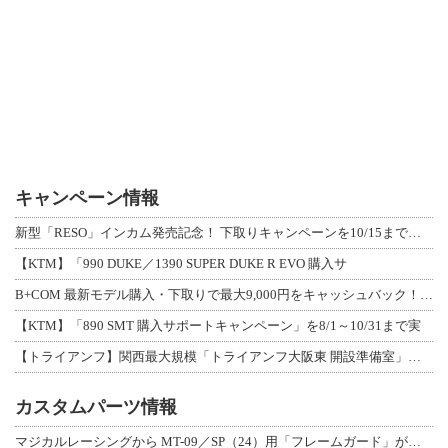
キャンペーン情報
新型「RESO」インカム発売記念！ 下取りキャンペーンを10/15まで延長して開
【KTM】「990 DUKE／1390 SUPER DUKE R EVO 購入サ
B+COM 最新モデル購入・下取りで最大9,000円をキャッシュバック！「B+F
【KTM】「890 SMT 購入サポートキャンペーン」を8/1～10/31まで実
【トライアンフ】関西最大規模「トライアンフ大阪東 開設準備室」がオープン！ 限定
カスタムパーツ情報
マジカルレーシングから MT-09／SP（24）用「フレームガード」が登場！