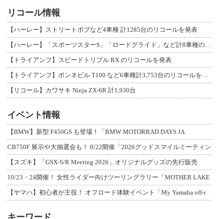
リコール情報
【ハーレー】ストリートボブなど4車種 計1285台のリコールを発表
【ハーレー】「スポーツスターS」「ロードグライド」など計8車種のリコールを発表
【トライアンフ】スピードトリプル RX のリコールを発表
【トライアンフ】ボンネビル T100 など6車種計3,753台のリコールを発表
【リコール】カワサキ Ninja ZX-6R 計1,930台
イベント情報
【BMW】新型 F450GS も登場！「BMW MOTORRAD DAYS JA
CB750F 展示や大抽選会も！ 8/22開催「2026グッドスマイルミーティン
【スズキ】「GSX-S/R Meeting 2026」オリジナルグッズの先行販売
10/23・24開催！ 女性ライダー向けツーリングラリー「MOTHER LAKE
【ヤマハ】初心者が主役！ オフロード体験イベント「My Yamaha off-r
キーワード