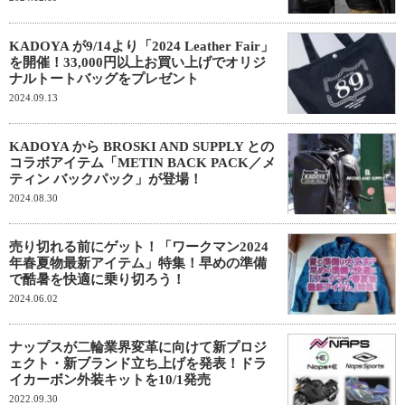
KADOYA が9/14より「2024 Leather Fair」
を開催！33,000円以上お買い上げでオリジ
ナルトートバッグをプレゼント
2024.09.13
KADOYA から BROSKI AND SUPPLY との
コラボアイテム「METIN BACK PACK／メ
ティン バックパック」が登場！
2024.08.30
売り切れる前にゲット！「ワークマン2024
年春夏物最新アイテム」特集！早めの準備
で酷暑を快適に乗り切ろう！
2024.06.02
ナップスが二輪業界変革に向けて新プロジ
ェクト・新ブランド立ち上げを発表！ドラ
イカーボン外装キットを10/1発売
2022.09.30