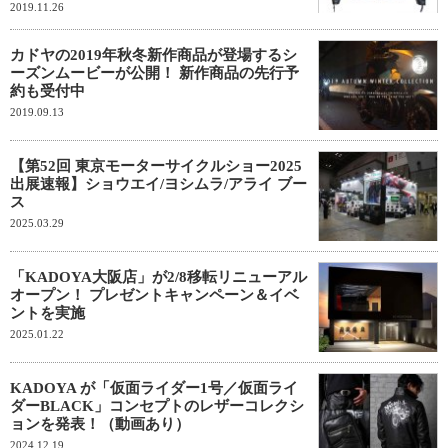
2019.11.26
カドヤの2019年秋冬新作商品が登場するシ
ーズンムービーが公開！ 新作商品の先行予
約も受付中
2019.09.13
【第52回 東京モーターサイクルショー2025
出展速報】ショウエイ/ヨシムラ/アライ ブー
ス
2025.03.29
「KADOYA大阪店」が2/8移転リニューアル
オープン！ プレゼントキャンペーン＆イベ
ントを実施
2025.01.22
KADOYA が「仮面ライダー1号／仮面ライ
ダーBLACK」コンセプトのレザーコレクシ
ョンを発表！（動画あり）
2024.12.19