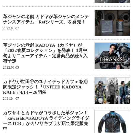
革ジャンの老舗 カドヤが革ジャンのメンテ
ナンスアイテム「Refシリーズ」を発売！
2022.03.07
革ジャンの老舗 KADOYA（カドヤ）が
「2022春夏コレクション」を発表！ 3月中
旬よりニューアイテム・定番商品が続々入
荷予定
2022.03.03
カドヤが世田谷のユナイテッドカフェを期
間限定ジャック！「UNITED KADOYA
KAFE」4/14～26開催
2021.04.07
カワサキとカドヤがコラボした革ジャン！
「kawasaki×KADOYA ライディングライダ
ースTCR」がカワサキプラザ店で限定販売
中