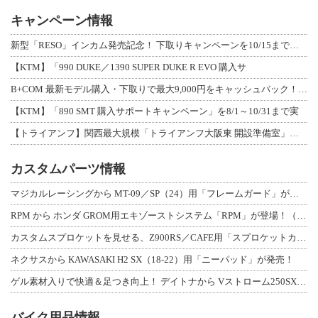
キャンペーン情報
新型「RESO」インカム発売記念！ 下取りキャンペーンを10/15まで延長して開
【KTM】「990 DUKE／1390 SUPER DUKE R EVO 購入サ
B+COM 最新モデル購入・下取りで最大9,000円をキャッシュバック！「B+F
【KTM】「890 SMT 購入サポートキャンペーン」を8/1～10/31まで実
【トライアンフ】関西最大規模「トライアンフ大阪東 開設準備室」がオープン！ 限定
カスタムパーツ情報
マジカルレーシングから MT-09／SP（24）用「フレームガード」が登場！
RPM から ホンダ GROM用エキゾーストシステム「RPM」が登場！（動画あり
カスタムスプロケットを見せる、Z900RS／CAFE用「スプロケットカバーフルキ
ネクサスから KAWASAKI H2 SX（18-22）用「ニーパッド」が発売！
ゲル素材入りで快適＆足つき向上！ デイトナから Vストローム250SX用「快適ロ
バイク用品情報