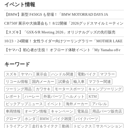
イベント情報
【BMW】新型 F450GS も登場！「BMW MOTORRAD DAYS JA
CB750F 展示や大抽選会も！ 8/22開催「2026グッドスマイルミーティン
【スズキ】「GSX-S/R Meeting 2026」オリジナルグッズの先行販売
10/23・24開催！ 女性ライダー向けツーリングラリー「MOTHER LAKE
【ヤマハ】初心者が主役！ オフロード体験イベント「My Yamaha off-r
キーワード
スズキ
ヤマハ
展示会
ハンドル関連
電動バイク
マフラー
リコール情報
国内メーカー
試乗会
輸入車
マフラー関連
ツーリング用品
カワサキ
モータースポーツ
キャンプツーリング
レポート
ハーレー
外装パーツ
ヘルメット
KTM
ピックアップニュース
イベント
海外メーカー
アパレル
車両情報
オープン情報
キャンペーン
電装品
用品パーツ販売店
グローブ
ホンダ
BMW
バイク雑貨
バイクパーツ
トライアンフ
走行＆ライテク
動画
トピックス
サスペンション