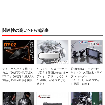
関連性の高いNEWS記事
デイトナがバイク用イン
ヘルメットをスピーカー
前後録画＆モニター付
カム「DAYTONA TALK
に変える新 Bluetooth オー
き！ バイク用防水ドライ
DT-02」を発売！ 最大8人
ディオ「アド・サウンド
ブレコーダー
通話と1500m通信を実現
AS-01K」がキジマから
「AD731J」がキジマか
発売！
ら登場（動画あり）