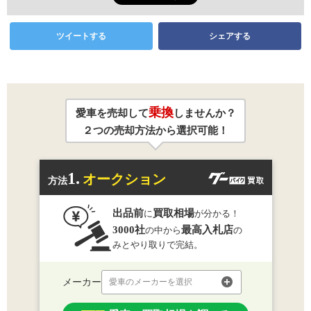
ツイートする
シェアする
乗換
愛車を売却して
しませんか？
２つの売却方法から選択可能！
1.
オークション
方法
出品前
買取相場
に
が分かる！
3000社
最高入札店
の中から
の
みとやり取りで完結。
メーカー
愛車のメーカーを選択