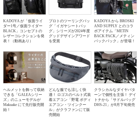
KADOYA が「仮面ライ
プロトのツーリングバッ
KADOYA から BROSKI
ダー1号／仮面ライダー
グ「イガヤシートバッ
AND SUPPLY とのコラ
BLACK」コンセプトの
グ」シリーズが2024年度
ボアイテム「METIN
レザーコレクションを発
グッドデザインアワード
BACK PACK／メティン
表！（動画あり）
を受賞
バックパック」が登場！
ヘルメットを飾って収納
どんな服でも涼しく快
クラシカルなダイヤパタ
できる「GALEAシリー
適！ ロゴスのベルト式装
ーンで個性を主張！ デイ
ズ」のニューモデルが
着エアコン「野電 ボディ
トナから「サドルバッグ
Makuake にて先行販売開
エアコン・ツインクー
DHS-21」が8月下旬発売
始！
ル」がクラファンにて販
売開始