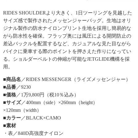
RIDES SHOULDERより大きく、1日ツーリングを見越した
サイズ感で製作されたメッセンジャーバッグ。生地はオリ
ジナル製作の防水ナイロンプリント生地を採用し簡易的な
がら防水性を確保。フラップ奥には風圧による開閉防止の
差込バックルを配置するなど、カジュアルな見た目ながら
バイクに乗車する際のポイントを押さえた作りになってい
る。ショルダーベルトの伸縮が可能なJETGLIDE機構を採
用。
■商品名
／RIDES MESSENGER（ライズメッセンジャー）
■品番
／9230
■価格
／1万9,800円（税10％込み）
■サイズ
／400mm（side）×260mm（height）
×120mm（width）
■カラー
／BLACK×CAMO
■素材
・表／840D高強度ナイロン