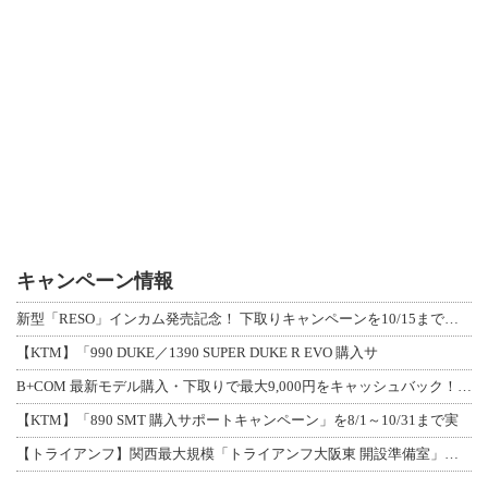
キャンペーン情報
新型「RESO」インカム発売記念！ 下取りキャンペーンを10/15まで延長して開
【KTM】「990 DUKE／1390 SUPER DUKE R EVO 購入サ
B+COM 最新モデル購入・下取りで最大9,000円をキャッシュバック！「B+F
【KTM】「890 SMT 購入サポートキャンペーン」を8/1～10/31まで実
【トライアンフ】関西最大規模「トライアンフ大阪東 開設準備室」がオープン！ 限定