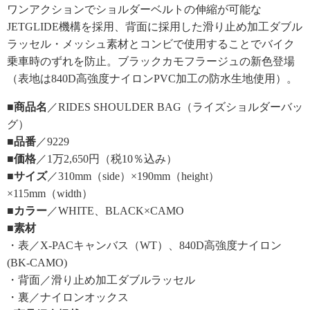
ワンアクションでショルダーベルトの伸縮が可能な
JETGLIDE機構を採用、背面に採用した滑り止め加工ダブル
ラッセル・メッシュ素材とコンビで使用することでバイク
乗車時のずれを防止。ブラックカモフラージュの新色登場
（表地は840D高強度ナイロンPVC加工の防水生地使用）。
■商品名
／RIDES SHOULDER BAG（ライズショルダーバッ
グ）
■品番
／9229
■価格
／1万2,650円（税10％込み）
■サイズ
／310mm（side）×190mm（height）
×115mm（width）
■カラー
／WHITE、BLACK×CAMO
■素材
・表／X-PACキャンバス（WT）、840D高強度ナイロン
(BK-CAMO)
・背面／滑り止め加工ダブルラッセル
・裏／ナイロンオックス