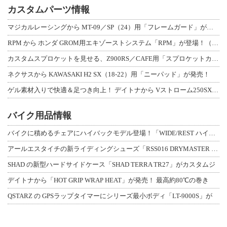
カスタムパーツ情報
マジカルレーシングから MT-09／SP（24）用「フレームガード」が登場！
RPM から ホンダ GROM用エキゾーストシステム「RPM」が登場！（動画あり
カスタムスプロケットを見せる、Z900RS／CAFE用「スプロケットカバーフルキ
ネクサスから KAWASAKI H2 SX（18-22）用「ニーパッド」が発売！
ゲル素材入りで快適＆足つき向上！ デイトナから Vストローム250SX用「快適ロ
バイク用品情報
バイクに積めるチェアにハイバックモデル登場！「WIDE/REST ハイバックチェ
アールエスタイチの新ライディングシューズ「RSS016 DRYMASTER スト
SHAD の新型ハードサイドケース「SHAD TERRA TR27」がカスタムジ
デイトナから「HOT GRIP WRAP HEAT」が発売！ 最高約80℃の巻き
QSTARZ の GPSラップタイマーにシリーズ最小ボディ「LT-9000S」が