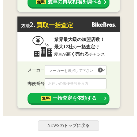
愛車の買取相場を調べる
無料
2.
買取一括査定
方法
業界最大級の加盟店数！
最大12社
一括査定
の
で
高く売れる
愛車が
チャンス
メーカー
郵便番号
一括査定を依頼する
無料
NEWSのトップに戻る