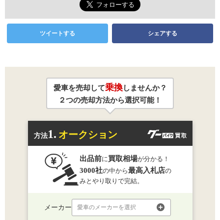
ツイートする
シェアする
乗換
愛車を売却して
しませんか？
２つの売却方法から選択可能！
1.
オークション
方法
出品前
買取相場
に
が分かる！
3000社
最高入札店
の中から
の
みとやり取りで完結。
メーカー
愛車のメーカーを選択