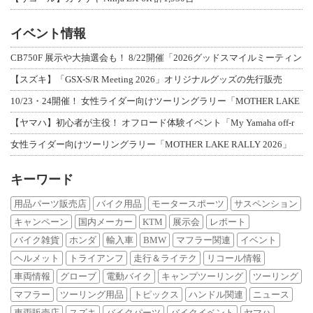
イベント情報
CB750F 展示や大抽選会も！ 8/22開催「2026グッドスマイルミーティン
【スズキ】「GSX-S/R Meeting 2026」オリジナルグッズの先行販売
10/23・24開催！ 女性ライダー向けツーリングラリー「MOTHER LAKE
【ヤマハ】初心者が主役！ オフロード体験イベント「My Yamaha off-r
女性ライダー向けツーリングラリー「MOTHER LAKE RALLY 2026」
キーワード
用品パーツ販売店
バイク用品
モータースポーツ
サスペンション
キャンペーン
国内メーカー
KTM
展示会
レポート
バイク雑貨
ホンダ
輸入車
BMW
マフラー関連
イベント
ヘルメット
トライアンフ
走行＆ライテク
リコール情報
車両情報
グローブ
電動バイク
キャンプツーリング
ツーリング
マフラー
ツーリング用品
トピックス
ハンドル関連
ニュース
車両販売店
スズキ
バイクパーツ
バイクイベント
ヤマハ