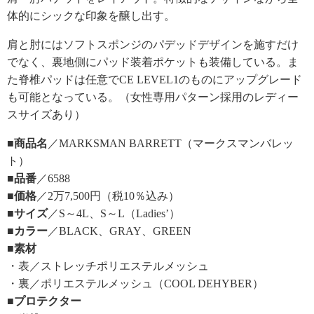
体的にシックな印象を醸し出す。
肩と肘にはソフトスポンジのパデッドデザインを施すだけ
でなく、裏地側にパッド装着ポケットも装備している。ま
た脊椎パッドは任意でCE LEVEL1のものにアップグレード
も可能となっている。（女性専用パターン採用のレディー
スサイズあり）
■商品名
／MARKSMAN BARRETT（マークスマンバレッ
ト）
■品番
／6588
■価格
／2万7,500円（税10％込み）
■サイズ
／S～4L、S～L（Ladies’）
■カラー
／BLACK、GRAY、GREEN
■素材
・表／ストレッチポリエステルメッシュ
・裏／ポリエステルメッシュ（COOL DEHYBER）
■プロテクター