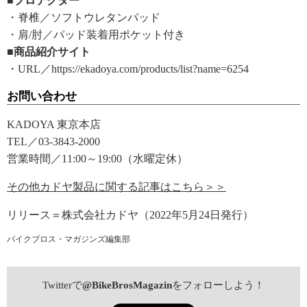
■プロテクター
・脊椎／ソフトウレタンパッド
・肩/肘／パッド装着用ポケット付き
■商品紹介サイト
・URL／https://ekadoya.com/products/list?name=6254
お問い合わせ
KADOYA 東京本店
TEL／03-3843-2000
営業時間／11:00～19:00（水曜定休）
その他カドヤ製品に関する記事はこちら＞＞
リリース＝株式会社カドヤ（2022年5月24日発行）
バイクブロス・マガジンズ編集部
Twitterで
@BikeBrosMagazin
をフォローしよう！