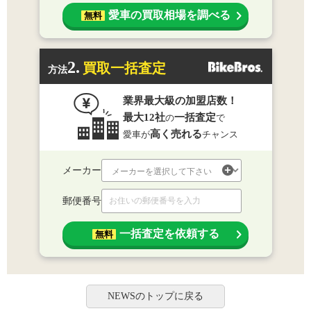
愛車の買取相場を調べる
無料
2.
買取一括査定
方法
業界最大級の加盟店数！
最大12社
一括査定
の
で
高く売れる
愛車が
チャンス
メーカー
郵便番号
一括査定を依頼する
無料
NEWSのトップに戻る