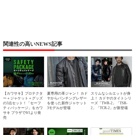
関連性の高いNEWS記事
【カワサキ】プロテクタ
夏専用の革ジャン！ カド
スリムなシルエットが身
ー＋ジャケット＋グッズ
ヤからパンチングレザー
上！ カドヤのタイトシリ
の3点セット！「セーフ
を使った新作ジャケット
ーズ「TWR-2」「TSR-
ティパッケージ」をカワ
3モデルが登場
2」「TCR-2」が新登場
サキ プラザで9/1より発
売