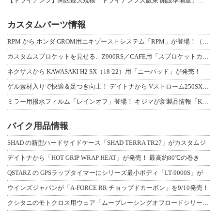
【トライアンフ】関西最大規模「トライアンフ大阪東 開設準備室」がオープン！ 限定
カスタムパーツ情報
RPM から ホンダ GROM用エキゾーストシステム「RPM」が登場！（動画あり
カスタムスプロケットを見せる、Z900RS／CAFE用「スプロケットカバーフルキ
ネクサスから KAWASAKI H2 SX（18-22）用「ニーパッド」が発売！
ゲル素材入りで快適＆足つき向上！ デイトナから Vストローム250SX用「快適ロ
ミラー用撥水フィルム「レインオフ」登場！ キジマが新製品情報「KIJIMA NE
バイク用品情報
SHAD の新型ハードサイドケース「SHAD TERRA TR27」がカスタムジ
デイトナから「HOT GRIP WRAP HEAT」が発売！ 最高約80℃の巻き
QSTARZ の GPSラップタイマーにシリーズ最小ボディ「LT-9000S」が
ウインズジャパンが「A-FORCE RR チョップドカーボン」を9/10発売！
クシタニのモトクロス用ウェア「ムーブレーシングオフロードシリーズ」3アイテムが登