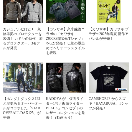
カジュアルだけど CE 規
【カワサキ】久米繊維コ
【カワサキ】カワサキ プ
格準拠のプロテクターを
ラボの「カワサキ
ラザの2025年春夏 新作ア
装備！ カドヤの新作「着
Z900RS墨染めTシャツ」
パレルが発売！
るプロテクター」3モデ
を6/27発売！ 伝統の墨染
ルが発売
めでヘリテージスタイル
を表現
【ホンダ】ダックス125
KADOYA が「仮面ライ
CAMSHOP.JP からスズ
と歴史あるオーバーオー
ダー1号／仮面ライダー
キ「HAYABUSA」Tシャ
ルがコラボした「STAR
BLACK」コンセプトの
ツが発売！
OVERALL DAX125」が
レザーコレクションを発
発売
表！（動画あり）