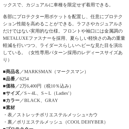
ックスで、カジュアルに車種を限定せず着用できる。
各部にプロテクター用ポケットを配置し、任意にプロテク
ション性能を高めることができる。ラフさやカジュアルさ
だけではない実用的な仕様。フロントや袖口には金属調の
METALUXEファスナーを採用、夏らしい軽快さの為の重量
軽減を行いつつ、ライダースらしいヘビーな見た目を演出
している。（女性専用パターン採用のレディースサイズあ
り）
■商品名
／MARKSMAN（マークスマン）
■品番
／6254
■価格
／2万6,400円（税10％込み）
■サイズ
／S～4L、S～L（Ladies’）
■カラー
／BLACK、GRAY
■素材
・表／ストレッチポリエステルメッシュ×カウ
・裏／ポリエステルメッシュ（COOL DEHYBER）