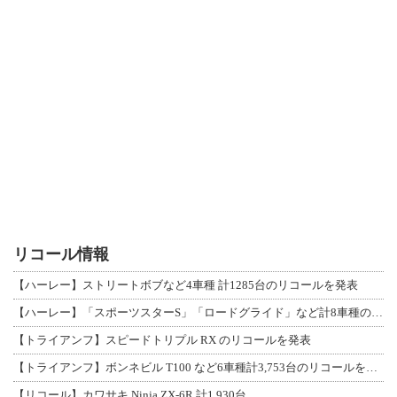
リコール情報
【ハーレー】ストリートボブなど4車種 計1285台のリコールを発表
【ハーレー】「スポーツスターS」「ロードグライド」など計8車種のリコールを発表
【トライアンフ】スピードトリプル RX のリコールを発表
【トライアンフ】ボンネビル T100 など6車種計3,753台のリコールを発表
【リコール】カワサキ Ninja ZX-6R 計1,930台