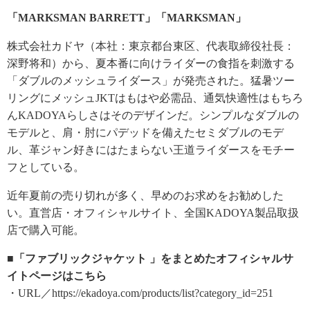
「MARKSMAN BARRETT」「MARKSMAN」
株式会社カドヤ（本社：東京都台東区、代表取締役社長：
深野将和）から、夏本番に向けライダーの食指を刺激する
「ダブルのメッシュライダース」が発売された。猛暑ツー
リングにメッシュJKTはもはや必需品、通気快適性はもちろ
んKADOYAらしさはそのデザインだ。シンプルなダブルの
モデルと、肩・肘にパデッドを備えたセミダブルのモデ
ル、革ジャン好きにはたまらない王道ライダースをモチー
フとしている。
近年夏前の売り切れが多く、早めのお求めをお勧めした
い。直営店・オフィシャルサイト、全国KADOYA製品取扱
店で購入可能。
■「ファブリックジャケット 」をまとめたオフィシャルサ
イトページはこちら
・URL／https://ekadoya.com/products/list?category_id=251