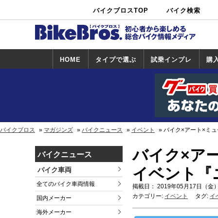
バイクブロスTOP
バイク検索
中古バイ
カタログ検
ショップ検
ク・新車検
索
索
索
HOME
タイプで選ぶ
試乗インプレ
購
スポーツ＆ネ
原付＆ミニバ
アメリカン＆
ビッグスクー
オフロード
試乗インプレ
ホンダ
ヤマハ
スズキ
カワサキ
ハーレー
BMW
トライアンフ
ドゥカティ
購
ホ
ヤ
ス
カ
イキッド
イク
クルーザー
ター
一覧
一
バイクブロス
マガジンズ
バイクニュース
イベント
バイク×アート×ミ
バイク×ア
バイクニュース
イベント『
バイク車両
全てのバイク車両情報
掲載日： 2019年05月17日（金）
カテゴリー:
イベント
タグ:
イ
国内メーカー
海外メーカー