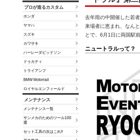
プロが造るカスタム
ホンダ
去年雨の中開催した若者
ヤマハ
来場者に恵まれ、なんと
スズキ
とで、6月1日に両国駅
カワサキ
ニュートラルって？
ハーレーダビッドソン
ドゥカティ
トライアンフ
BMW Motorrad
ロイヤルエンフィールド
メンテナンス
メンテナンス一覧
サンメカのためのツール100
選
セット工具の次はこれ!!