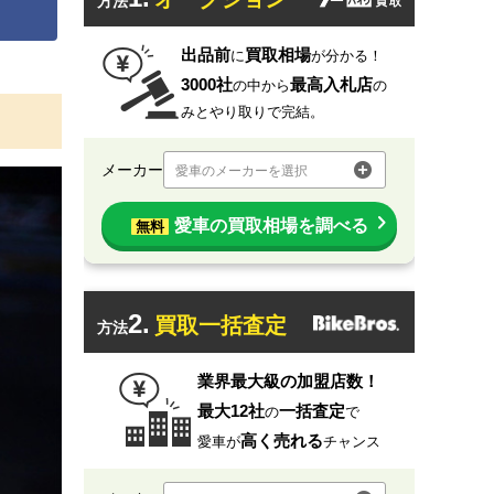
方法
出品前
買取相場
に
が分かる！
3000社
最高入札店
の中から
の
みとやり取りで完結。
メーカー
愛車のメーカーを選択
愛車の買取相場を調べる
無料
2.
買取一括査定
方法
業界最大級の加盟店数！
最大12社
一括査定
の
で
高く売れる
愛車が
チャンス