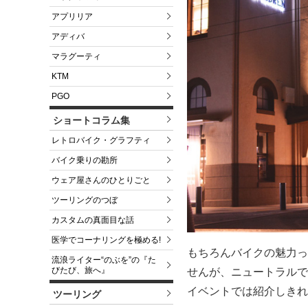
アプリリア
アディバ
マラグーティ
KTM
PGO
ショートコラム集
レトロバイク・グラフティ
バイク乗りの勘所
ウェア屋さんのひとりごと
ツーリングのつぼ
カスタムの真面目な話
医学でコーナリングを極める!
もちろんバイクの魅力っ
流浪ライター“のぶを”の『た
びたび、旅へ』
せんが、ニュートラルで
イベントでは紹介しきれ
ツーリング