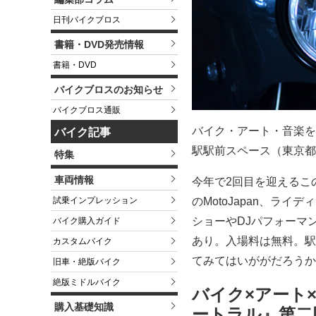
日刊バイクブロス
書籍・DVD発売情報
書籍・DVD
バイクブロスのお知らせ
バイクブロス通販
バイク・アート・音楽を
バイク記事
駅駅前スペース（東京都
特集
車両情報
今年で2回目を迎えるこの
試乗インプレッション
のMotoJapan、ラ
ショーやDJパフォーマ
バイク購入ガイド
あり。入場料は無料。駅
カスタムバイク
てみてはいががだろうか
旧車・絶版バイク
絶版ミドルバイク
バイク×アート
購入基礎知識
ートラル』第二