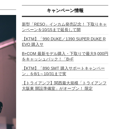
キャンペーン情報
新型「RESO」インカム発売記念！ 下取りキャ
ンペーンを10/15まで延長して開
【KTM】「990 DUKE／1390 SUPER DUKE R
EVO 購入サ
B+COM 最新モデル購入・下取りで最大9,000円
をキャッシュバック！「B+F
【KTM】「890 SMT 購入サポートキャンペー
ン」を8/1～10/31まで実
【トライアンフ】関西最大規模「トライアンフ
大阪東 開設準備室」がオープン！ 限定