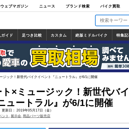
ウェブマガジン
ニュース
ブランド検索
バイク買取
バイクブロス・
原付＆ミニバイ
スポーツ＆ネイ
アメリカン＆ツ
ビッグスクータ
オフロード
バージンハーレ
バージンBMW
バージンドゥカ
バージントライ
ニュース
車両情報
イベント
キャンペ
トピック
バイク用
バイクパ
書籍・
サポート
お知らせ
ブランドを検
ブランドボイ
バイク買取
マガジンズ
ク
キッド
アラー
ー
ー
ティ
アンフ
TOP
ーン
ス
品
ーツ
DVD
索
ス
入ガイド
足つき比較
カスタム
絶版ミドルバイク
特集記
入ガイド
ンダ
マハ
ズキ
ワサキ
カスタム
ホンダ
ヤマハ
スズキ
カワサキ
道の駅調査隊
ツーリング情報局
日本の道50選
国道めぐり
林道ツーリング
絶版ミドルバイク
ホンダ
ヤマハ
スズキ
カワサキ
覧
一覧
一覧
ュージック！新世代バイクイベント『ニュートラル』が6/1に開催
ート×ミュージック！新世代バ
ニュートラル』が6/1に開催
 更新日： 2019年05月17日（金）
ベント
,
展示会
,
用品パーツ販売店