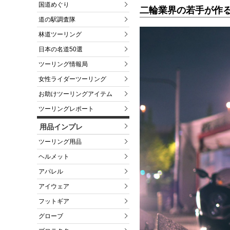
国道めぐり
二輪業界の若手が作
道の駅調査隊
林道ツーリング
日本の名道50選
ツーリング情報局
女性ライダーツーリング
お助けツーリングアイテム
ツーリングレポート
用品インプレ
ツーリング用品
ヘルメット
アパレル
アイウェア
フットギア
グローブ