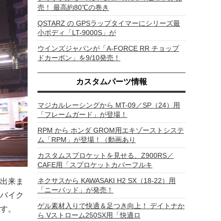
売！ 最高約80℃の巻き
QSTARZ の GPSラップタイマーにシリーズ最
小ボディ「LT-9000S」が
ウインズジャパンが「A-FORCE RR チョップ
ドカーボン」を9/10発売！
カスタムパーツ情報
マジカルレーシングから MT-09／SP（24）用
「フレームガード」が登場！
RPM から ホンダ GROM用エキゾーストシステ
ム「RPM」が登場！（動画あり
カスタムスプロケットを見せる、Z900RS／
CAFE用「スプロケットカバーフルキ
ネクサスから KAWASAKI H2 SX（18-22）用
出来ま
「ニーパッド」が発売！
バイク
ゲル素材入りで快適＆足つき向上！ デイトナか
す。
ら Vストローム250SX用「快適ロ