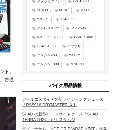
アフリカツイン
YZF-R250
SR400
MT-07
MT-09
YZF-R1
XSR900
アドレスV125
GSX250R
Vストローム250
GSX-R1000
GSX-S1000
ハヤブサ
ニンジャ250
Z900RS
ニンジャ1000
ZRX1200
ント。
。普通
バイク用品情報
アールエスタイチの新ライディングシューズ
「RSS016 DRYMASTER スト
SHAD の新型ハードサイドケース「SHAD
TERRA TR27」がカスタムジ
デイトナから「HOT GRIP WRAP HEAT」が発