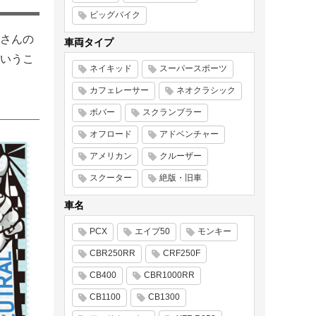
ビッグバイク
さんの
車両タイプ
いうこ
ネイキッド
スーパースポーツ
カフェレーサー
ネオクラシック
ボバー
スクランブラー
オフロード
アドベンチャー
アメリカン
クルーザー
スクーター
絶版・旧車
車名
PCX
エイプ50
モンキー
CBR250RR
CRF250F
CB400
CBR1000RR
CB1100
CB1300