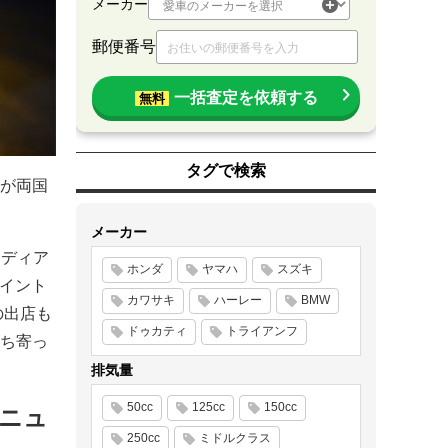
メーカー
郵便番号
一括査定を依頼する
無料
タグで検索
が両国
メーカー
メディア
ホンダ
ヤマハ
スズキ
ペイント
カワサキ
ハーレー
BMW
の出店も
ドゥカティ
トライアンフ
ち寄っ
排気量
50cc
125cc
150cc
ニュ
250cc
ミドルクラス