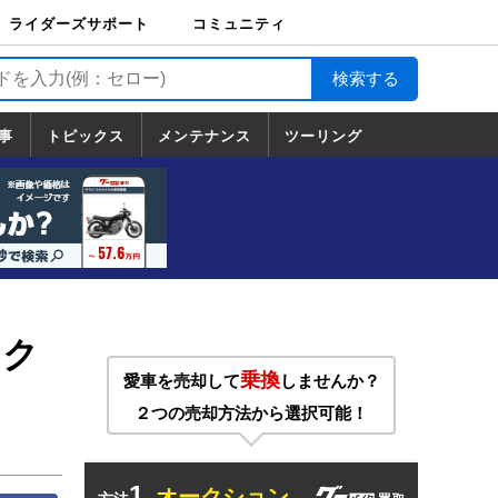
ライダーズサポート
コミュニティ
ライダーズサポート
バイク輸送
バイクガレージライ
バイク車両保険
ロードサービス
バイク試乗
コミュニティ
日記
ツーリング
カスタム
TOP
フ
TOP
事
トピックス
メンテナンス
ツーリング
トピックス
ホンダ
ヤマハ
スズキ
カワサキ
ハーレーダ
BMW
ドゥカティ
トライアン
メンテナンス
基本整備
部位別メンテ
工具の使い方
ツール100選
メンテのうん
一覧
ビッドソン
フ
一覧
ちく
イク
乗換
愛車を売却して
しませんか？
２つの売却方法から選択可能！
1.
オークション