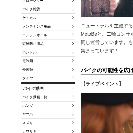
プロテクター
バイク雑貨
ケミカル
ニュートラルを主催する
メンテナンス用品
MotoBeと、二輪コン
エンジンオイル
同し運営しています。も
盗難防止用品
集まっています！
ハンドル
電装類
外装類
バイクの可能性を広
タイヤ
【ライブペイント】
バイク動画
バイク動画一覧
ホンダ
ヤマハ
スズキ
カワサキ