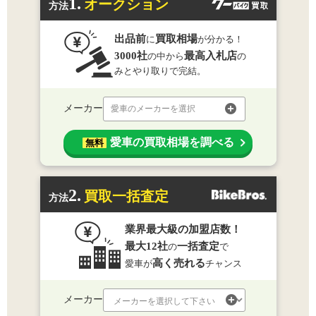
1.
オークション
方法
出品前
買取相場
に
が分かる！
3000社
最高入札店
の中から
の
みとやり取りで完結。
メーカー
愛車のメーカーを選択
愛車の買取相場を調べる
無料
2.
買取一括査定
方法
業界最大級の加盟店数！
最大12社
一括査定
の
で
高く売れる
愛車が
チャンス
メーカー