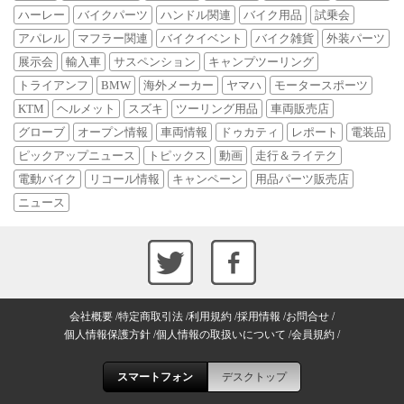
ハーレー
バイクパーツ
ハンドル関連
バイク用品
試乗会
アパレル
マフラー関連
バイクイベント
バイク雑貨
外装パーツ
展示会
輸入車
サスペンション
キャンプツーリング
トライアンフ
BMW
海外メーカー
ヤマハ
モータースポーツ
KTM
ヘルメット
スズキ
ツーリング用品
車両販売店
グローブ
オープン情報
車両情報
ドゥカティ
レポート
電装品
ピックアップニュース
トピックス
動画
走行＆ライテク
電動バイク
リコール情報
キャンペーン
用品パーツ販売店
ニュース
会社概要
特定商取引法
利用規約
採用情報
お問合せ
個人情報保護方針
個人情報の取扱いについて
会員規約
スマートフォン
デスクトップ