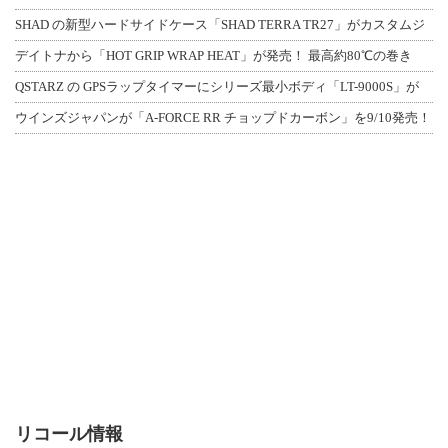
SHAD の新型ハードサイドケース「SHAD TERRA TR27」がカスタムジ
デイトナから「HOT GRIP WRAP HEAT」が発売！ 最高約80℃の巻き
QSTARZ の GPSラップタイマーにシリーズ最小ボディ「LT-9000S」が
ウインズジャパンが「A-FORCE RR チョップドカーボン」を9/10発売！
リコール情報