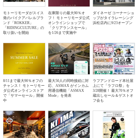
モトーリモーダがスイス
在庫限りの最大90％オ
ダイネーゼ コーナーショ
発のバイクアパレルブラ
フ！ モトーリモーダ公式
ップがタイラレーシング
ンド「ROKKER」
オンラインショップで
浜松店内に9/23オープン
「RIDINGCULTURE」の
「クリアランスセール」
取り扱いを開始
を1/26まで実施中
8/11まで最大90％オフの
最大50人の同時接続に対
ラフアンドロード本社屋
チャンス！ モトーリモー
応、ASMAX がインカム
上にて「ラフロ祭」を
ダ公式オンラインストア
用通信機能「ASMAX
3/28開催！ 最大70％オフ
で「サマーセール」開催
Mode」を発表
蔵出しセール＆ゲストオ
中
フ会も