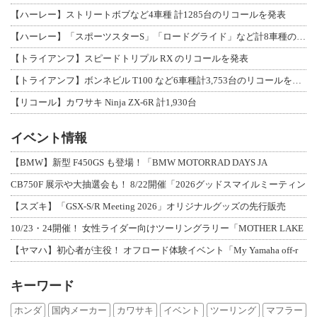
【ハーレー】ストリートボブなど4車種 計1285台のリコールを発表
【ハーレー】「スポーツスターS」「ロードグライド」など計8車種のリコールを発表
【トライアンフ】スピードトリプル RX のリコールを発表
【トライアンフ】ボンネビル T100 など6車種計3,753台のリコールを発表
【リコール】カワサキ Ninja ZX-6R 計1,930台
イベント情報
【BMW】新型 F450GS も登場！「BMW MOTORRAD DAYS JA
CB750F 展示や大抽選会も！ 8/22開催「2026グッドスマイルミーティン
【スズキ】「GSX-S/R Meeting 2026」オリジナルグッズの先行販売
10/23・24開催！ 女性ライダー向けツーリングラリー「MOTHER LAKE
【ヤマハ】初心者が主役！ オフロード体験イベント「My Yamaha off-r
キーワード
ホンダ
国内メーカー
カワサキ
イベント
ツーリング
マフラー