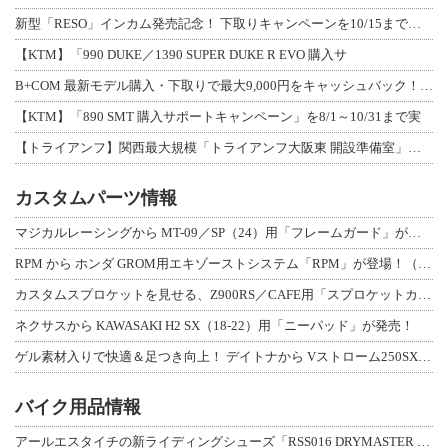
新型「RESO」インカム発売記念！ 下取りキャンペーンを10/15まで延長して開
【KTM】「990 DUKE／1390 SUPER DUKE R EVO 購入サ
B+COM 最新モデル購入・下取りで最大9,000円をキャッシュバック！「B+F
【KTM】「890 SMT 購入サポートキャンペーン」を8/1～10/31まで実
【トライアンフ】関西最大規模「トライアンフ大阪東 開設準備室」がオープン！ 限定
カスタムパーツ情報
マジカルレーシングから MT-09／SP（24）用「フレームガード」が登場！
RPM から ホンダ GROM用エキゾーストシステム「RPM」が登場！（動画あり
カスタムスプロケットを見せる、Z900RS／CAFE用「スプロケットカバーフルキ
ネクサスから KAWASAKI H2 SX（18-22）用「ニーパッド」が発売！
ゲル素材入りで快適＆足つき向上！ デイトナから Vストローム250SX用「快適ロ
バイク用品情報
アールエスタイチの新ライディングシューズ「RSS016 DRYMASTER スト