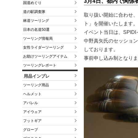
3月4日、都内で関係
国道めぐり
道の駅調査隊
取り扱い開始に合わせ、2
林道ツーリング
ト」を開催いたします。
日本の名道50選
イベント当日は、SPIDI
ツーリング情報局
中野真矢氏のセッション
女性ライダーツーリング
しております。
お助けツーリングアイテム
事前申し込み制となりま
ツーリングレポート
用品インプレ
ツーリング用品
ヘルメット
アパレル
アイウェア
フットギア
グローブ