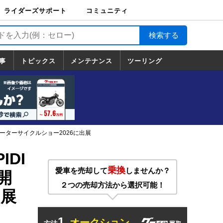
ライダーズサポート
コミュニティ
ライダーズサポート
バイク輸送
バイクガレージライ
バイク車両保険
ロードサービス
バイク試乗
コミュニティ
日記
ツーリング
カスタム
TOP
フ
TOP
事
トピックス
メンテナンス
ツーリング
トピックス
ホンダ
ヤマハ
スズキ
カワサキ
ハーレーダ
BMW
ドゥカティ
トライアン
メンテナンス
基本整備
部位別メンテ
工具の使い方
ツール100選
メンテのうん
一覧
ビッドソン
フ
一覧
ちく
ーターサイクルショー2026に出展
DI
乗換
愛車を売却して
しませんか？
開
２つの売却方法から選択可能！
出展
1.
オークション