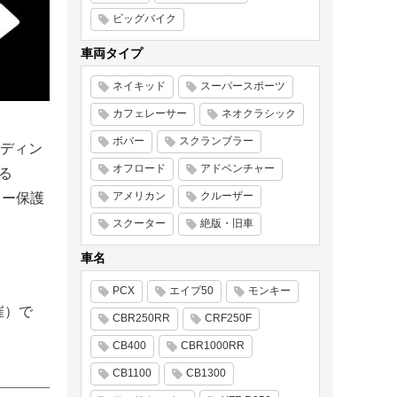
ビッグバイク
車両タイプ
ネイキッド
スーパースポーツ
カフェレーサー
ネオクラシック
ボバー
スクランブラー
ディン
オフロード
アドベンチャー
る
アメリカン
クルーザー
ター保護
スクーター
絶版・旧車
車名
。
。
PCX
エイプ50
モンキー
催）で
CBR250RR
CRF250F
CB400
CBR1000RR
CB1100
CB1300