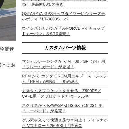
売！ 最高約80℃の巻き
QSTARZ の GPSラップタイマーにシリーズ最
小ボディ「LT-9000S」が
ウインズジャパンが「A-FORCE RR チョップ
ドカーボン」を9/10発売！
カスタムパーツ情報
物流管
マジカルレーシングから MT-09／SP（24）用
の日本にお
「フレームガード」が登場！
RPM から ホンダ GROM用エキゾーストシステ
ム「RPM」が登場！（動画あり
カスタムスプロケットを見せる、Z900RS／
CAFE用「スプロケットカバーフルキ
ネクサスから KAWASAKI H2 SX（18-22）用
「ニーパッド」が発売！
ゲル素材入りで快適＆足つき向上！ デイトナか
ら Vストローム250SX用「快適ロ