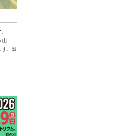
て、
（山
ます。出