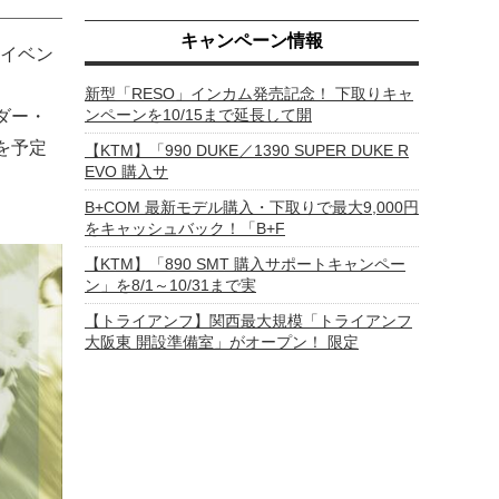
キャンペーン情報
チイベン
新型「RESO」インカム発売記念！ 下取りキャ
ンペーンを10/15まで延長して開
イダー・
を予定
【KTM】「990 DUKE／1390 SUPER DUKE R
EVO 購入サ
B+COM 最新モデル購入・下取りで最大9,000円
をキャッシュバック！「B+F
【KTM】「890 SMT 購入サポートキャンペー
ン」を8/1～10/31まで実
【トライアンフ】関西最大規模「トライアンフ
大阪東 開設準備室」がオープン！ 限定