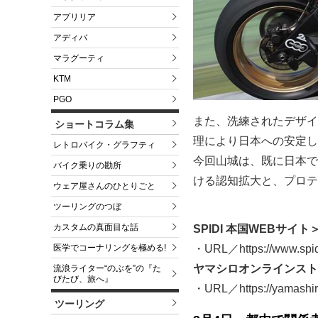
アプリリア
アディバ
マラグーティ
KTM
PGO
また、洗練されたデザイ
ショートコラム集
理により日本への安定し
レトロバイク・グラフティ
今回山城は、既に日本でSP
バイク乗りの勘所
ける認知拡大と、プロテ
ウェア屋さんのひとりごと
ツーリングのつぼ
カスタムの真面目な話
SPIDI 本国WEBサイト
・URL／https://www.spi
医学でコーナリングを極める!
ヤマシロオンラインストア
流浪ライター“のぶを”の『た
びたび、旅へ』
・URL／https://yamashiro
ツーリング