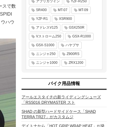
アフリカツイン
YZF-R250
レースで数
SR400
MT-07
MT-09
IDI
YZF-R1
XSR900
ノウハウ
アドレスV125
GSX250R
Vストローム250
GSX-R1000
GSX-S1000
ハヤブサ
ニンジャ250
Z900RS
ニンジャ1000
ZRX1200
バイク用品情報
アールエスタイチの新ライディングシューズ
「RSS016 DRYMASTER スト
SHAD の新型ハードサイドケース「SHAD
TERRA TR27」がカスタムジ
デイトナから「HOT GRIP WRAP HEAT」が発