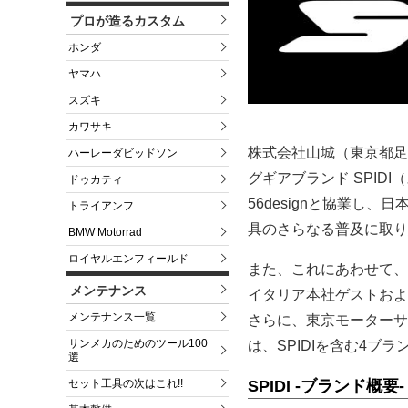
プロが造るカスタム
ホンダ
ヤマハ
スズキ
カワサキ
株式会社山城（東京都足
ハーレーダビッドソン
グギアブランド SPI
ドゥカティ
56designと協業し
トライアンフ
具のさらなる普及に取り
BMW Motorrad
ロイヤルエンフィールド
また、これにあわせて、
メンテナンス
イタリア本社ゲストおよ
メンテナンス一覧
さらに、東京モーターサイ
サンメカのためのツール100
は、SPIDIを含む4ブ
選
SPIDI -ブランド概要-
セット工具の次はこれ!!