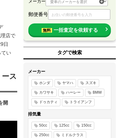
メーカー
郵便番号
デ
一括査定を依頼する
無料
代理店で
29日
タグで検索
ってい
メーカー
リース
ホンダ
ヤマハ
スズキ
カワサキ
ハーレー
BMW
ドゥカティ
トライアンフ
を開
排気量
50cc
125cc
150cc
250cc
ミドルクラス