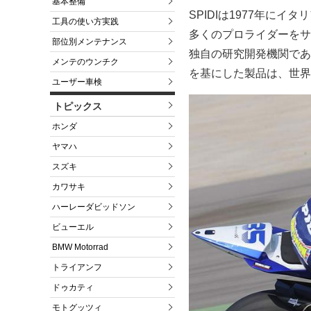
基本整備
SPIDIは1977年に
工具の使い方実践
多くのプロライダーをサ
部位別メンテナンス
独自の研究開発機関であ
メンテのウンチク
を基にした製品は、世界
ユーザー車検
トピックス
ホンダ
ヤマハ
スズキ
カワサキ
ハーレーダビッドソン
ビューエル
BMW Motorrad
トライアンフ
ドゥカティ
モトグッツィ