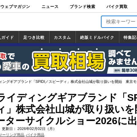
ウェブマガジン
ニュース
ブランド検索
バイク買取
バイクブロス・
原付＆ミニバイ
スポーツ＆ネイ
アメリカン＆ツ
ビッグスクータ
オフロード
バージンハーレ
バージンBMW
バージンドゥカ
バージントライ
ニュース
車両情報
イベント
キャンペ
トピック
バイク用
バイクパ
書籍・
サポート
お知らせ
ブランドを検
ブランドボイ
バイク買取
マガジンズ
ク
キッド
アラー
ー
ー
ティ
アンフ
TOP
ーン
ス
品
ーツ
DVD
索
ス
入ガイド
足つき比較
カスタム
絶版ミドルバイク
特集記
入ガイド
ンダ
マハ
ズキ
ワサキ
カスタム
ホンダ
ヤマハ
スズキ
カワサキ
道の駅調査隊
ツーリング情報局
日本の道50選
国道めぐり
林道ツーリング
絶版ミドルバイク
ホンダ
ヤマハ
スズキ
カワサキ
覧
一覧
一覧
ィングギアブランド「SPIDI／スピーディ」株式会社山城が取り扱いを開始 東京モ
ライディングギアブランド「SPI
ィ」株式会社山城が取り扱いを
ーターサイクルショー2026に
 更新日： 2026年02月02日（月）
ツーリング用品
,
バイク用品