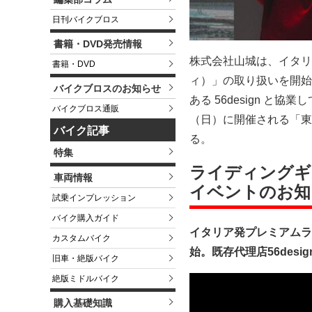
日刊バイクブロス
書籍・DVD発売情報
株式会社山城は、イタリ
書籍・DVD
ィ）」の取り扱いを開始す
バイクブロスのお知らせ
ある 56design と
バイクブロス通販
（日）に開催される「東
バイク記事
る。
特集
ライディングギ
車両情報
イベントのお知
試乗インプレッション
バイク購入ガイド
イタリア発プレミアムラ
カスタムバイク
始。既存代理店56des
旧車・絶版バイク
絶版ミドルバイク
購入基礎知識