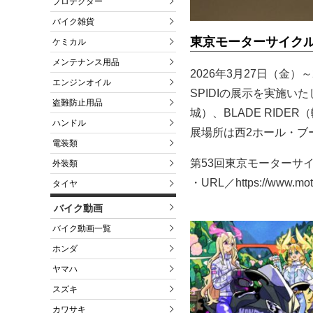
プロテクター
バイク雑貨
東京モーターサイクル
ケミカル
メンテナンス用品
2026年3月27日（金
エンジンオイル
SPIDIの展示を実施いた
盗難防止用品
城）、BLADE RID
ハンドル
展場所は西2ホール・ブー
電装類
第53回東京モーターサイ
外装類
・URL／https://www.moto
タイヤ
バイク動画
バイク動画一覧
ホンダ
ヤマハ
スズキ
カワサキ