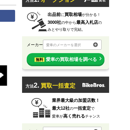
方法
出品前
買取相場
に
が分かる！
3000社
最高入札店
の中から
の
みとやり取りで完結。
メーカー
愛車のメーカーを選択
愛車の買取相場を調べる
無料
2.
買取一括査定
方法
業界最大級の加盟店数！
最大12社
一括査定
の
で
高く売れる
愛車が
チャンス