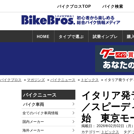
バイクブロスTOP
バイク検索
中古バイ
カタログ検
ショップ検
ク・新車検
索
索
索
HOME
タイプで選ぶ
試乗インプレ
購
スポーツ＆ネ
原付＆ミニバ
アメリカン＆
ビッグスクー
オフロード
試乗インプレ
ホンダ
ヤマハ
スズキ
カワサキ
ハーレー
BMW
トライアンフ
ドゥカティ
購
ホ
ヤ
ス
カ
イキッド
イク
クルーザー
ター
一覧
一
バイクブロス
マガジンズ
バイクニュース
トピックス
イタリア発ライデ
イタリア発
バイクニュース
／スピーデ
バイク車両
全てのバイク車両情報
始 東京モ
国内メーカー
掲載日： 2026年02月02日（月）
海外メーカー
カテゴリー:
トピックス
タグ: