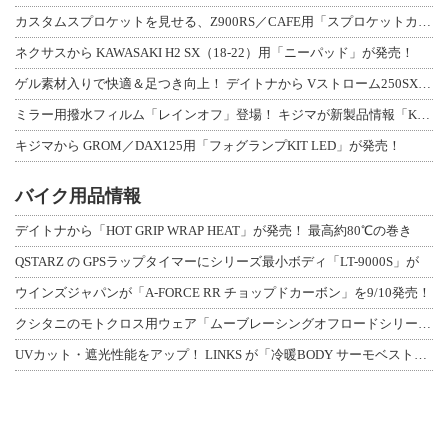
カスタムスプロケットを見せる、Z900RS／CAFE用「スプロケットカバーフルキ
ネクサスから KAWASAKI H2 SX（18-22）用「ニーパッド」が発売！
ゲル素材入りで快適＆足つき向上！ デイトナから Vストローム250SX用「快適ロ
ミラー用撥水フィルム「レインオフ」登場！ キジマが新製品情報「KIJIMA NE
キジマから GROM／DAX125用「フォグランプKIT LED」が発売！
バイク用品情報
デイトナから「HOT GRIP WRAP HEAT」が発売！ 最高約80℃の巻き
QSTARZ の GPSラップタイマーにシリーズ最小ボディ「LT-9000S」が
ウインズジャパンが「A-FORCE RR チョップドカーボン」を9/10発売！
クシタニのモトクロス用ウェア「ムーブレーシングオフロードシリーズ」3アイテムが登
UVカット・遮光性能をアップ！ LINKS が「冷暖BODY サーモベスト」改良