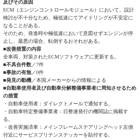
及びその原因
ECM（エンジンコントロールモジュール）において、設計
検討が不十分なため、極低速にてアイドリングが不安定に
なることがある。
そのため、発進時や極低速において意図せずエンジンが停
止し、最悪の場合、転倒するおそれがある。
■改善措置の内容
全車両、対策されたECMソフトウェアに更新する。
■不具合件数
／7件
■事故の有無
／0件
■発見の動機
／本国メーカーからの情報による
■自動車使用者及び自動車分解整備事業者に周知させるため
の措置
・自動車使用者：ダイレクトメールで通知する。
・自動車特定整備事業者：日整連発行の機関誌に掲載す
る。
・改善実施済車：メインフレームステアリングヘッド左側
付近にサービスブリテンステッカーを貼付する。