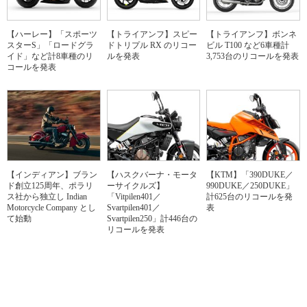
【ハーレー】「スポーツ
【トライアンフ】スピー
【トライアンフ】ボンネ
スターS」「ロードグラ
ドトリプル RX のリコー
ビル T100 など6車種計
イド」など計8車種のリ
ルを発表
3,753台のリコールを発表
コールを発表
【インディアン】ブラン
【ハスクバーナ・モータ
【KTM】「390DUKE／
ド創立125周年、ポラリ
ーサイクルズ】
990DUKE／250DUKE」
ス社から独立し Indian
「Vitpilen401／
計625台のリコールを発
Motorcycle Company とし
Svartpilen401／
表
て始動
Svartpilen250」計446台の
リコールを発表