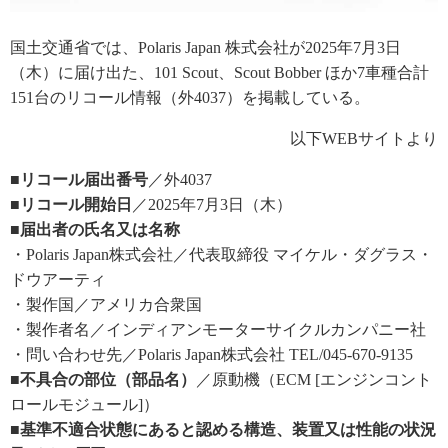
国土交通省では、Polaris Japan 株式会社が2025年7月3日
（木）に届け出た、101 Scout、Scout Bobber ほか7車種合計
151台のリコール情報（外4037）を掲載している。
以下WEBサイトより
■リコール届出番号
／外4037
■リコール開始日
／2025年7月3日（木）
■届出者の氏名又は名称
・Polaris Japan株式会社／代表取締役 マイケル・ダグラス・
ドウアーティ
・製作国／アメリカ合衆国
・製作者名／インディアンモーターサイクルカンパニー社
・問い合わせ先／Polaris Japan株式会社 TEL/045-670-9135
■不具合の部位（部品名）
／原動機（ECM [エンジンコント
ロールモジュール]）
■基準不適合状態にあると認める構造、装置又は性能の状況