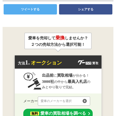
ツイートする
シェアする
乗換
愛車を売却して
しませんか？
２つの売却方法から選択可能！
1.
オークション
方法
出品前
買取相場
に
が分かる！
3000社
最高入札店
の中から
の
みとやり取りで完結。
メーカー
愛車のメーカーを選択
愛車の買取相場を調べる
無料