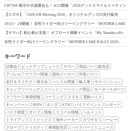
CB750F 展示や大抽選会も！ 8/22開催「2026グッドスマイルミーティン
【スズキ】「GSX-S/R Meeting 2026」オリジナルグッズの先行販売
10/23・24開催！ 女性ライダー向けツーリングラリー「MOTHER LAKE
【ヤマハ】初心者が主役！ オフロード体験イベント「My Yamaha off-r
女性ライダー向けツーリングラリー「MOTHER LAKE RALLY 2026」
キーワード
試乗会
ピックアップニュース
ヤマハ
用品パーツ販売店
アパレル
マフラー関連
国内メーカー
外装パーツ
走行＆ライテク
展示会
ハンドル関連
輸入車
サスペンション
キャンプツーリング
イベント
ツーリング用品
モータースポーツ
マフラー
車両情報
ツーリング
スズキ
電動バイク
キャンペーン
BMW
ホンダ
KTM
バイクイベント
レポート
バイク雑貨
オープン情報
リコール情報
ヘルメット
トライアンフ
トピックス
海外メーカー
カワサキ
ハーレー
グローブ
ドゥカティ
車両販売店
バイクパーツ
ニュース