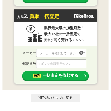
2.
買取一括査定
方法
業界最大級の加盟店数！
最大12社
一括査定
の
で
高く売れる
愛車が
チャンス
メーカー
郵便番号
一括査定を依頼する
無料
NEWSのトップに戻る