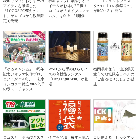
秋キャンプにおすすめの
秋キャンプに活躍するア
「ロゴスランドフェス
アイテムを厳選した
イテムがお得な3日間！
タ〜ロゴスの夏祭り〜」
「LOGOS 2025秋セッ
ロゴスが「メイプルフェ
が8/30・31に開催！
ト」がロゴスから数量限
スタ」を9/19～21開催
定で発売！
「ゆるキャン△」10周年
WAQ から手のひらサイ
福岡県宗像市・山形県天
記念ジオラマ制作プロジ
ズの高機能ランタン
童市で地域限定ラベルの
ェクトが7/31終了！ 志摩
「Hang Light Mini」が登
「ご当地ほりにし」が誕
リンカラー特注 vino 入手
場！
生！
のラストチャンス
ロゴスと「あらびきステ
今年も登場！毎年人気の
コレ使える！ピックアッ