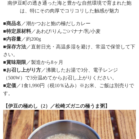
南伊豆町の透き通った海と豊かな自然環境で育まれた鮑
は、特にその肉厚でコリコリした触感が魅力
■商品名
／潮かつおと鮑の極だしカレー
■特定原材料
／あわび/りんご/バナナ/乳/小麦
■内容量
／約200g
■保存方法
／直射日光・高温多湿を避け、常温で保管して下
さい。
■賞味期限
／製造から8ヶ月
■お召し上がり方
／沸騰したお湯で3分、電子レンジ
（500W）で3分温めてからお召し上がりください。
■定価
／1食1,990円（税10％込み）※お米、ご飯は別売りで
す。
【伊豆の極めし（2）／松崎ズガニの極うま粥】