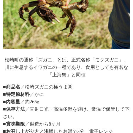
松崎町の通称「ズガニ」とは、正式名称「モクズガニ」。
川に生息するイワガニの一種であり、食用としても有名な
「上海蟹」と同種
■商品名
／松崎ズガニの極うま粥
■特定原材料
／かに
■内容量
／約265g
■保存方法
／直射日光・高温多湿を避け、常温で保管して下
さい。
■賞味期限
／製造から8ヶ月
■お召し上がり方
／沸騰したお湯で3分、電子レンジ