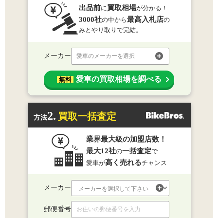
出品前
買取相場
に
が分かる！
3000社
最高入札店
の中から
の
みとやり取りで完結。
メーカー
愛車のメーカーを選択
愛車の買取相場を調べる
無料
2.
買取一括査定
方法
業界最大級の加盟店数！
最大12社
一括査定
の
で
高く売れる
愛車が
チャンス
メーカー
郵便番号