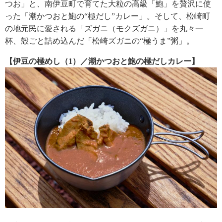
つお」と、南伊豆町で育てた大粒の高級「鮑」を贅沢に使
った「潮かつおと鮑の“極だし”カレー」。そして、松崎町
の地元民に愛される「ズガニ（モクズガニ）」を丸々一
杯、殻ごと詰め込んだ「松崎ズガニの“極うま”粥」。
【伊豆の極めし（1）／潮かつおと鮑の極だしカレー】