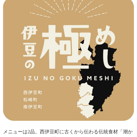
メニューは2品。西伊豆町に古くから伝わる伝統食材「潮か