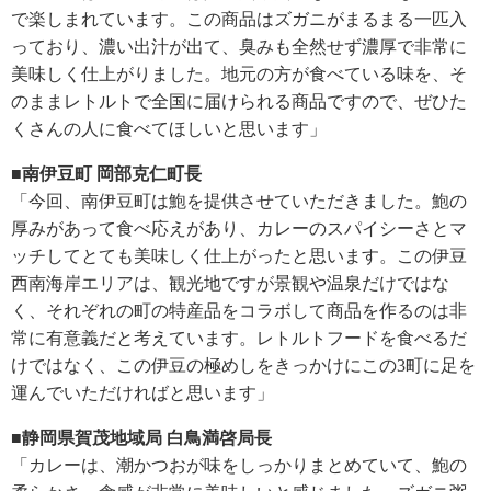
で楽しまれています。この商品はズガニがまるまる一匹入
っており、濃い出汁が出て、臭みも全然せず濃厚で非常に
美味しく仕上がりました。地元の方が食べている味を、そ
のままレトルトで全国に届けられる商品ですので、ぜひた
くさんの人に食べてほしいと思います」
■南伊豆町 岡部克仁町長
「今回、南伊豆町は鮑を提供させていただきました。鮑の
厚みがあって食べ応えがあり、カレーのスパイシーさとマ
ッチしてとても美味しく仕上がったと思います。この伊豆
西南海岸エリアは、観光地ですが景観や温泉だけではな
く、それぞれの町の特産品をコラボして商品を作るのは非
常に有意義だと考えています。レトルトフードを食べるだ
けではなく、この伊豆の極めしをきっかけにこの3町に足を
運んでいただければと思います」
■静岡県賀茂地域局 白鳥満啓局長
「カレーは、潮かつおが味をしっかりまとめていて、鮑の