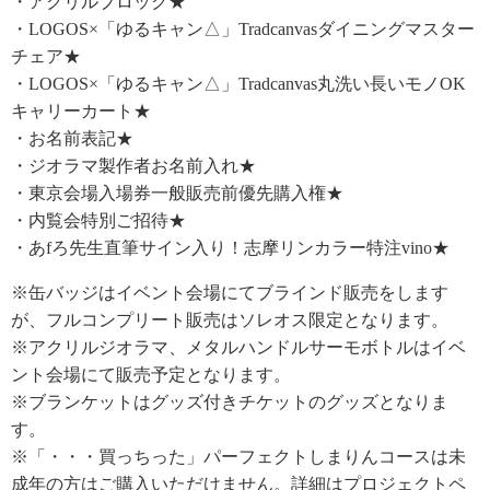
・アクリルブロック★
・LOGOS×「ゆるキャン△」Tradcanvasダイニングマスター
チェア★
・LOGOS×「ゆるキャン△」Tradcanvas丸洗い長いモノOK
キャリーカート★
・お名前表記★
・ジオラマ製作者お名前入れ★
・東京会場入場券一般販売前優先購入権★
・内覧会特別ご招待★
・あfろ先生直筆サイン入り！志摩リンカラー特注vino★
※缶バッジはイベント会場にてブラインド販売をします
が、フルコンプリート販売はソレオス限定となります。
※アクリルジオラマ、メタルハンドルサーモボトルはイベ
ント会場にて販売予定となります。
※ブランケットはグッズ付きチケットのグッズとなりま
す。
※「・・・買っちった」パーフェクトしまりんコースは未
成年の方はご購入いただけません。詳細はプロジェクトペ