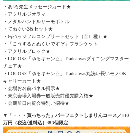
・あfろ先生メッセージカード★
・アクリルジオラマ
・メタルハンドルサーモボトル
・てぬぐい2枚セット★
・缶バッジフルコンプリートセット（全11種）★
・「こうするとぬくいですぞ」ブランケット
・アクリルブロック★
・LOGOS×「ゆるキャン△」Tradcanvasダイニングマスター
チェア★
・LOGOS×「ゆるキャン△」Tradcanvas丸洗い長いモノOK
キャリーカート★
・会場お名前パネル掲示★
・東京会場入場券一般販売前優先購入権★
・会期前日内覧会特別ご招待★
▼「・・・買っちった」パーフェクトしまりんコース／110
万円（税込/送料込）※3個限定