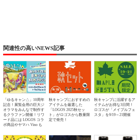
関連性の高いNEWS記事
「ゆるキャン△」10周年
秋キャンプにおすすめの
秋キャンプに活躍するア
記念！展覧会用の巨大ジ
アイテムを厳選した
イテムがお得な3日間！
オラマをみんなで制作す
「LOGOS 2025秋セッ
ロゴスが「メイプルフェ
るクラファン開催！リワ
ト」がロゴスから数量限
スタ」を9/19～21開催
ード品には LOGOS コラ
定で発売！
ボ商品やヤマハ Vino も