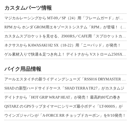
カスタムパーツ情報
マジカルレーシングから MT-09／SP（24）用「フレームガード」が登場！
RPM から ホンダ GROM用エキゾーストシステム「RPM」が登場！（動画あり
カスタムスプロケットを見せる、Z900RS／CAFE用「スプロケットカバーフルキ
ネクサスから KAWASAKI H2 SX（18-22）用「ニーパッド」が発売！
ゲル素材入りで快適＆足つき向上！ デイトナから Vストローム250SX用「快適ロ
バイク用品情報
アールエスタイチの新ライディングシューズ「RSS016 DRYMASTER スト
SHAD の新型ハードサイドケース「SHAD TERRA TR27」がカスタムジ
デイトナから「HOT GRIP WRAP HEAT」が発売！ 最高約80℃の巻き
QSTARZ の GPSラップタイマーにシリーズ最小ボディ「LT-9000S」が
ウインズジャパンが「A-FORCE RR チョップドカーボン」を9/10発売！