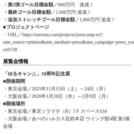
・第2弾ゴール目標金額
／800万円 達成！
・最終ゴール目標金額
／1,000万円 達成！
・追加ストレッチゴール目標金額
／1,800万円 達成！
■プロジェクトページ
・URL／https://soreosu.com/projects/yurucamp-ex?
utm_source=prtimes&utm_medium=press&utm_campaign=press_yu
ex0728
展覧会情報
「ゆるキャン△」10周年記念展
■開催期間
・東京会場／2025年11月15日（土）～24日（月）
・大阪会場／2026年1月28日（水）～2月9日（月）
■開催場所
・東京会場／東京ソラマチ（R）5Ｆスペース634
・大阪会場／あべのハルカス近鉄本店 ウイング館4階 第2催
会場