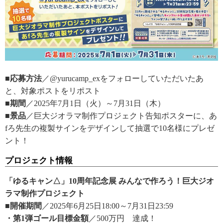
■応募方法
／@yurucamp_exをフォローしていただいたあ
と、対象ポストをリポスト
■期間
／2025年7月1日（火）～7月31日（木）
■景品
／巨大ジオラマ制作プロジェクト告知ポスターに、あ
fろ先生の複製サインをデザインして抽選で10名様にプレゼ
ント！
プロジェクト情報
「ゆるキャン△」10周年記念展 みんなで作ろう！巨大ジオ
ラマ制作プロジェクト
■開催期間
／2025年6月25日18:00～7月31日23:59
・第1弾ゴール目標金額
／500万円 達成！