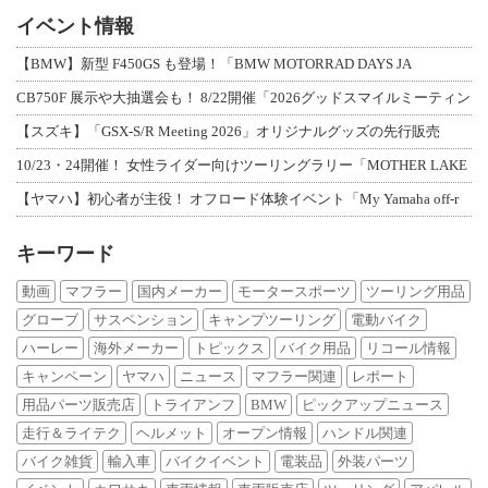
イベント情報
【BMW】新型 F450GS も登場！「BMW MOTORRAD DAYS JA
CB750F 展示や大抽選会も！ 8/22開催「2026グッドスマイルミーティン
【スズキ】「GSX-S/R Meeting 2026」オリジナルグッズの先行販売
10/23・24開催！ 女性ライダー向けツーリングラリー「MOTHER LAKE
【ヤマハ】初心者が主役！ オフロード体験イベント「My Yamaha off-r
キーワード
動画
マフラー
国内メーカー
モータースポーツ
ツーリング用品
グローブ
サスペンション
キャンプツーリング
電動バイク
ハーレー
海外メーカー
トピックス
バイク用品
リコール情報
キャンペーン
ヤマハ
ニュース
マフラー関連
レポート
用品パーツ販売店
トライアンフ
BMW
ピックアップニュース
走行＆ライテク
ヘルメット
オープン情報
ハンドル関連
バイク雑貨
輸入車
バイクイベント
電装品
外装パーツ