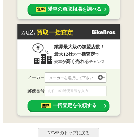
愛車の買取相場を調べる
無料
2.
買取一括査定
方法
業界最大級の加盟店数！
最大12社
一括査定
の
で
高く売れる
愛車が
チャンス
メーカー
郵便番号
一括査定を依頼する
無料
NEWSのトップに戻る