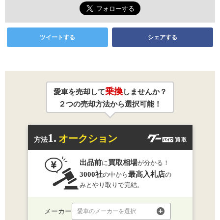
ツイートする
シェアする
乗換
愛車を売却して
しませんか？
２つの売却方法から選択可能！
1.
オークション
方法
出品前
買取相場
に
が分かる！
3000社
最高入札店
の中から
の
みとやり取りで完結。
メーカー
愛車のメーカーを選択