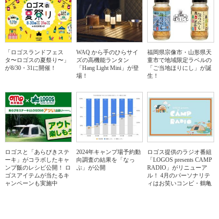
「ロゴスランドフェス
WAQ から手のひらサイ
福岡県宗像市・山形県天
タ〜ロゴスの夏祭り〜」
ズの高機能ランタン
童市で地域限定ラベルの
が8/30・31に開催！
「Hang Light Mini」が登
「ご当地ほりにし」が誕
場！
生！
ロゴスと「あらびきステ
2024年キャンプ場予約動
ロゴス提供のラジオ番組
ーキ」がコラボしたキャ
向調査の結果を「なっ
「LOGOS presents CAMP
ンプ飯のレシピ公開！ ロ
ぷ」が公開
RADIO」がリニューア
ゴスアイテムが当たるキ
ル！ 4月のパーソナリテ
ャンペーンも実施中
ィはお笑いコンビ・鶴亀