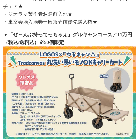
チェア★
・ジオラマ製作者お名前入れ★
・東京会場入場券一般販売前優先購入権★
▼「ぜ～んぶ持ってっちゃえ」グルキャンコース／11万円
（税込/送料込）※50個限定