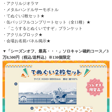
・アクリルジオラマ
・メタルハンドルサーモボトル
・てぬぐい2枚セット★
・缶バッジフルコンプリートセット（全11種）★
・「こうするとぬくいですぞ」ブランケット
・アクリルブロック★
・会場お名前パネル掲示★
▼「シーズンオフ、最高・・・」ソロキャン確約コース／3
万8,500円（税込/送料込）※130個限定