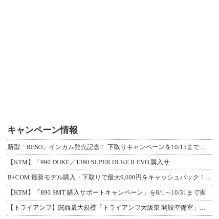
キャンペーン情報
新型「RESO」インカム発売記念！ 下取りキャンペーンを10/15まで延長して開
【KTM】「990 DUKE／1390 SUPER DUKE R EVO 購入サ
B+COM 最新モデル購入・下取りで最大9,000円をキャッシュバック！「B+F
【KTM】「890 SMT 購入サポートキャンペーン」を8/1～10/31まで実
【トライアンフ】関西最大規模「トライアンフ大阪東 開設準備室」がオープン！ 限定