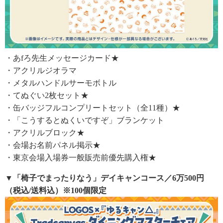
・あfろ先生メッセージカード★
・アクリルジオラマ
・メタルハンドルサーモボトル
・てぬぐい2枚セット★
・缶バッジフルコンプリートセット（全11種）★
・「こうするとぬくいですぞ」ブランケット
・アクリルブロック★
・会場お名前パネル掲示★
・東京会場入場券一般販売前優先購入権★
▼「椅子でまったりなう」デイキャンコース／6万500円
（税込/送料込）※100個限定