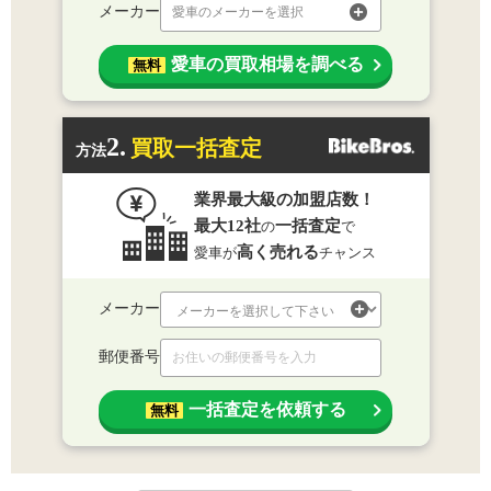
メーカー
愛車のメーカーを選択
愛車の買取相場を調べる
無料
2.
買取一括査定
方法
業界最大級の加盟店数！
最大12社
一括査定
の
で
高く売れる
愛車が
チャンス
メーカー
郵便番号
一括査定を依頼する
無料