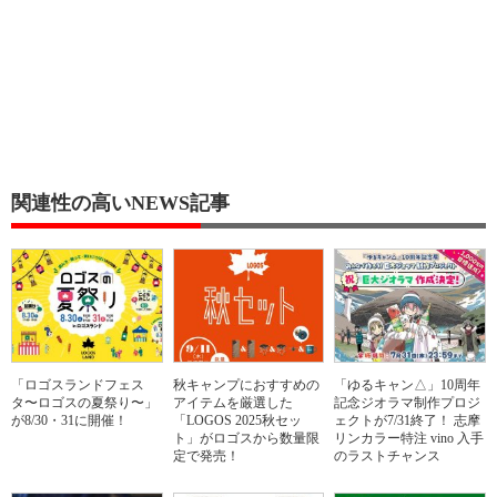
関連性の高いNEWS記事
「ロゴスランドフェス
秋キャンプにおすすめの
「ゆるキャン△」10周年
タ〜ロゴスの夏祭り〜」
アイテムを厳選した
記念ジオラマ制作プロジ
が8/30・31に開催！
「LOGOS 2025秋セッ
ェクトが7/31終了！ 志摩
ト」がロゴスから数量限
リンカラー特注 vino 入手
定で発売！
のラストチャンス