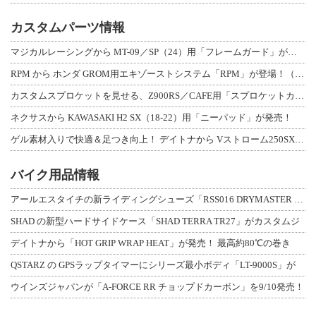
カスタムパーツ情報
マジカルレーシングから MT-09／SP（24）用「フレームガード」が登場！
RPM から ホンダ GROM用エキゾーストシステム「RPM」が登場！（動画あり
カスタムスプロケットを見せる、Z900RS／CAFE用「スプロケットカバーフルキ
ネクサスから KAWASAKI H2 SX（18-22）用「ニーパッド」が発売！
ゲル素材入りで快適＆足つき向上！ デイトナから Vストローム250SX用「快適ロ
バイク用品情報
アールエスタイチの新ライディングシューズ「RSS016 DRYMASTER スト
SHAD の新型ハードサイドケース「SHAD TERRA TR27」がカスタムジ
デイトナから「HOT GRIP WRAP HEAT」が発売！ 最高約80℃の巻き
QSTARZ の GPSラップタイマーにシリーズ最小ボディ「LT-9000S」が
ウインズジャパンが「A-FORCE RR チョップドカーボン」を9/10発売！