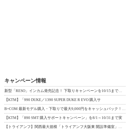
キャンペーン情報
新型「RESO」インカム発売記念！ 下取りキャンペーンを10/15まで延長して開
【KTM】「990 DUKE／1390 SUPER DUKE R EVO 購入サ
B+COM 最新モデル購入・下取りで最大9,000円をキャッシュバック！「B+F
【KTM】「890 SMT 購入サポートキャンペーン」を8/1～10/31まで実
【トライアンフ】関西最大規模「トライアンフ大阪東 開設準備室」がオープン！ 限定