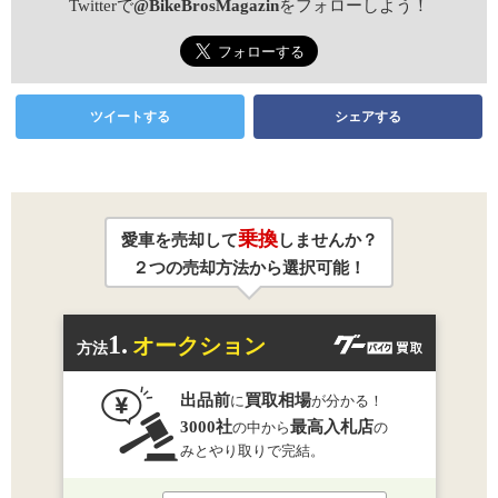
Twitterで
@BikeBrosMagazin
をフォローしよう！
ツイートする
シェアする
乗換
愛車を売却して
しませんか？
２つの売却方法から選択可能！
1.
オークション
方法
出品前
買取相場
に
が分かる！
3000社
最高入札店
の中から
の
みとやり取りで完結。