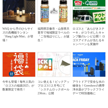
WAQ から手のひらサイ
福岡県宗像市・山形県天
ロゴスと「あらびきステ
ズの高機能ランタン
童市で地域限定ラベルの
ーキ」がコラボしたキャ
「Hang Light Mini」が登
「ご当地ほりにし」が誕
ンプ飯のレシピ公開！ ロ
場！
生！
ゴスアイテムが当たるキ
ャンペーンも実施中
今年も登場！毎年人気の
コレ使える！ピックアッ
アウトドアで安全な水の
「ロゴスの福袋2025」が
プロゴス1２月号にて
確保を！Greeshowの携帯
数量限定で発売！
「システムロックポール
浄水器がブラックフライ
230cm」公開
デーで特別価格に