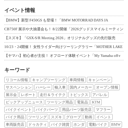
イベント情報
【BMW】新型 F450GS も登場！「BMW MOTORRAD DAYS JA
CB750F 展示や大抽選会も！ 8/22開催「2026グッドスマイルミーティン
【スズキ】「GSX-S/R Meeting 2026」オリジナルグッズの先行販売
10/23・24開催！ 女性ライダー向けツーリングラリー「MOTHER LAKE
【ヤマハ】初心者が主役！ オフロード体験イベント「My Yamaha off-r
キーワード
リコール情報
キャンプツーリング
車両情報
キャンペーン
サスペンション
ハーレー
輸入車
国内メーカー
オープン情報
展示会
レポート
走行＆ライテク
トピックス
アパレル
ピックアップニュース
ツーリング用品
電装品
KTM
バイクイベント
バイクパーツ
用品パーツ販売店
マフラー
バイク用品
ツーリング
スズキ
グローブ
動画
イベント
車両販売店
ドゥカティ
バイク雑貨
ホンダ
電動バイク
BMW