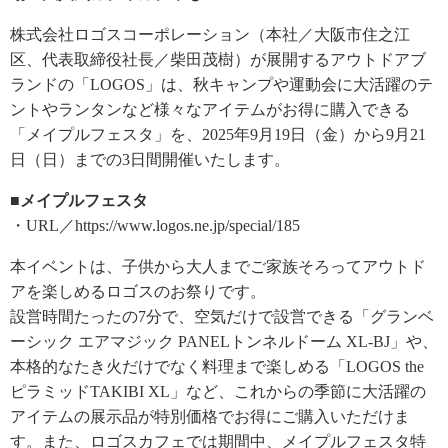
株式会社ロゴスコーポレーション（本社／大阪市住之江
区、代表取締役社長／柴田茂樹）が展開するアウトドアブ
ランドの「LOGOS」は、秋キャンプや運動会に大活躍のテ
ントやランタンなど様々なアイテムがお得に購入できる
「メイプルフェスタ」を、2025年9月19日（金）から9月21
日（日）までの3日間開催いたします。
■メイプルフェスタ
・URL／https://www.logos.ne.jp/special/185
本イベントは、子供から大人までご家族そろってアウトド
アを楽しめるロゴスのお祭りです。
設営時間たったの7分で、空気だけで設営できる「グランベ
ーシック エアマジック PANELトンネルドーム XL-BJ」や、
本格的なたき火だけでなく料理まで楽しめる「LOGOS the
ピラミッドTAKIBI XL」など、これからの季節に大活躍の
アイテムの展示品が特別価格でお得にご購入いただけま
す。また、ロゴスカフェでは期間中、メイプルフェスタ特