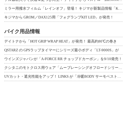
ミラー用撥水フィルム「レインオフ」登場！ キジマが新製品情報「KIJIMA NE
キジマから GROM／DAX125用「フォグランプKIT LED」が発売！
バイク用品情報
デイトナから「HOT GRIP WRAP HEAT」が発売！ 最高約80℃の巻き
QSTARZ の GPSラップタイマーにシリーズ最小ボディ「LT-9000S」が
ウインズジャパンが「A-FORCE RR チョップドカーボン」を9/10発売！
クシタニのモトクロス用ウェア「ムーブレーシングオフロードシリーズ」3アイテムが登
UVカット・遮光性能をアップ！ LINKS が「冷暖BODY サーモベスト」改良