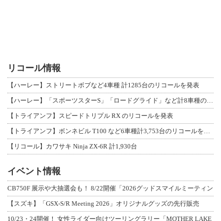
リコール情報
【ハーレー】ストリートボブなど4車種 計1285台のリコールを発表
【ハーレー】「スポーツスターS」「ロードグライド」など計8車種のリコールを発表
【トライアンフ】スピードトリプル RX のリコールを発表
【トライアンフ】ボンネビル T100 など6車種計3,753台のリコールを発表
【リコール】カワサキ Ninja ZX-6R 計1,930台
イベント情報
CB750F 展示や大抽選会も！ 8/22開催「2026グッドスマイルミーティン
【スズキ】「GSX-S/R Meeting 2026」オリジナルグッズの先行販売
10/23・24開催！ 女性ライダー向けツーリングラリー「MOTHER LAKE