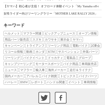
【ヤマハ】初心者が主役！ オフロード体験イベント「My Yamaha off-r
女性ライダー向けツーリングラリー「MOTHER LAKE RALLY 2026」
キーワード
ヘルメット
マフラー関連
ピックアップニュース
オープン情報
用品パーツ販売店
スズキ
カワサキ
展示会
ヤマハ
キャンペーン
トライアンフ
ツーリング用品
電動バイク
試乗会
リコール情報
動画
ホンダ
KTM
サスペンション
外装パーツ
ツーリング
バイクイベント
ドゥカティ
電装品
グローブ
キャンプツーリング
モータースポーツ
バイク用品
車両販売店
ニュース
マフラー
輸入車
海外メーカー
走行＆ライテク
国内メーカー
アパレル
バイク雑貨
トピックス
バイクパーツ
ハーレー
BMW
レポート
ハンドル関連
イベント
車両情報