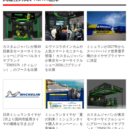
カスタムジャパンが第49
エヴァコラボインカムや
ミシュランが2027年から
回東京モーターサイクル
人気スマートモニターも
スーパーバイク世界選手
ショーにグローバルタイ
登場！ カスタムジャパン
権のタイヤサプライヤー
ヤブランド
が東京モーターサイクル
に決定
「TIMSUN（ティムソ
ショー2026に3ブランド
ン）」のブースを出展
を出展
日本ミシュランタイヤが
ミシュランタイヤが「夏
カスタムジャパンが東京
2月より国内市販用タイ
の到来！ミシュランタイ
モーターサイクルショー
ヤの価格を引き上げ
ヤ購入キャンペーン」を
にグローバルタイヤブラ
実施中！
ンド「TIMSUN／ティム