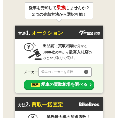
乗換
愛車を売却して
しませんか？
２つの売却方法から選択可能！
1.
オークション
方法
出品前
買取相場
に
が分かる！
3000社
最高入札店
の中から
の
みとやり取りで完結。
メーカー
愛車のメーカーを選択
愛車の買取相場を調べる
無料
2.
買取一括査定
方法
業界最大級の加盟店数！