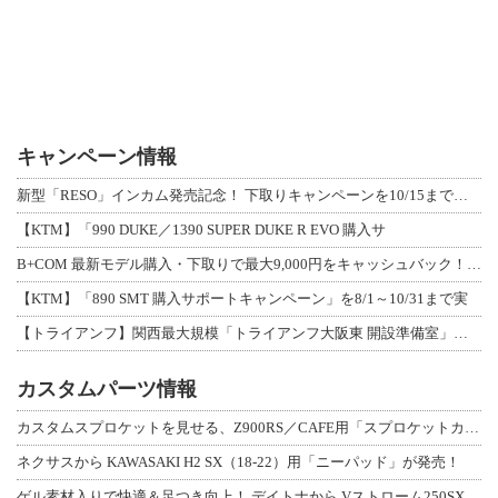
キャンペーン情報
新型「RESO」インカム発売記念！ 下取りキャンペーンを10/15まで延長して開
【KTM】「990 DUKE／1390 SUPER DUKE R EVO 購入サ
B+COM 最新モデル購入・下取りで最大9,000円をキャッシュバック！「B+F
【KTM】「890 SMT 購入サポートキャンペーン」を8/1～10/31まで実
【トライアンフ】関西最大規模「トライアンフ大阪東 開設準備室」がオープン！ 限定
カスタムパーツ情報
カスタムスプロケットを見せる、Z900RS／CAFE用「スプロケットカバーフルキ
ネクサスから KAWASAKI H2 SX（18-22）用「ニーパッド」が発売！
ゲル素材入りで快適＆足つき向上！ デイトナから Vストローム250SX用「快適ロ