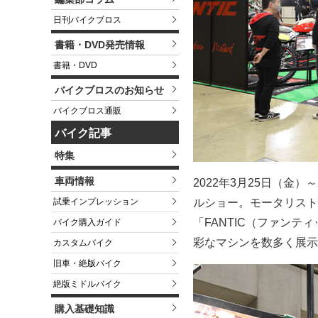
日刊バイクブロス
書籍・DVD発売情報
書籍・DVD
バイクブロスのお知らせ
バイクブロス通販
バイク記事
特集
車両情報
2022年3月25日（金
試乗インプレッション
ルショー。モータリスト合
「FANTIC（ファン
バイク購入ガイド
彩なマシンを数多く展示
カスタムバイク
旧車・絶版バイク
絶版ミドルバイク
購入基礎知識