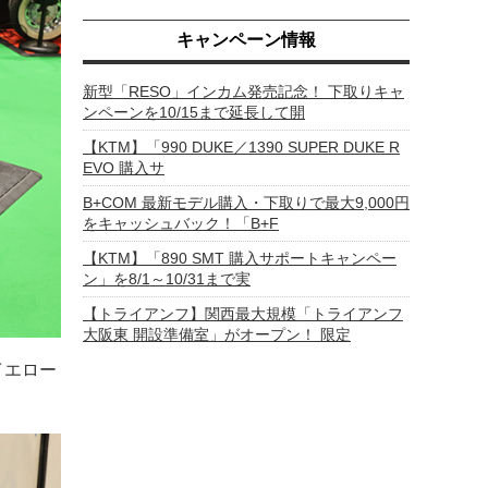
キャンペーン情報
新型「RESO」インカム発売記念！ 下取りキャ
ンペーンを10/15まで延長して開
【KTM】「990 DUKE／1390 SUPER DUKE R
EVO 購入サ
B+COM 最新モデル購入・下取りで最大9,000円
をキャッシュバック！「B+F
【KTM】「890 SMT 購入サポートキャンペー
ン」を8/1～10/31まで実
【トライアンフ】関西最大規模「トライアンフ
大阪東 開設準備室」がオープン！ 限定
イエロー