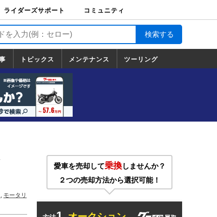
ライダーズサポート
コミュニティ
ライダーズサポート
バイク輸送
バイクガレージライ
バイク車両保険
ロードサービス
バイク試乗
コミュニティ
日記
ツーリング
カスタム
TOP
フ
TOP
事
トピックス
メンテナンス
ツーリング
トピックス
ホンダ
ヤマハ
スズキ
カワサキ
ハーレーダ
BMW
ドゥカティ
トライアン
メンテナンス
基本整備
部位別メンテ
工具の使い方
ツール100選
メンテのうん
一覧
ビッドソン
フ
一覧
ちく
乗換
愛車を売却して
しませんか？
２つの売却方法から選択可能！
ス
,
モータリ
1.
オークション