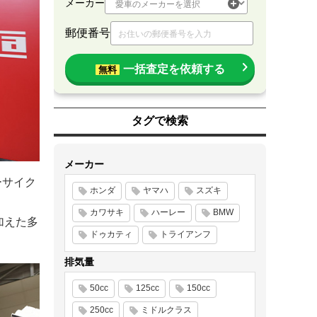
メーカー
郵便番号
一括査定を依頼する
無料
タグで検索
メーカー
ーサイク
ホンダ
ヤマハ
スズキ
カワサキ
ハーレー
BMW
加えた多
ドゥカティ
トライアンフ
排気量
50cc
125cc
150cc
250cc
ミドルクラス