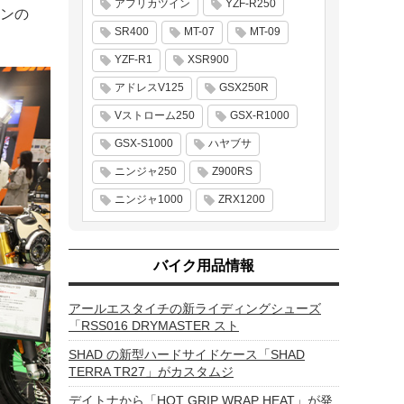
アフリカツイン
YZF-R250
ンの
SR400
MT-07
MT-09
YZF-R1
XSR900
アドレスV125
GSX250R
Vストローム250
GSX-R1000
GSX-S1000
ハヤブサ
ニンジャ250
Z900RS
ニンジャ1000
ZRX1200
バイク用品情報
アールエスタイチの新ライディングシューズ
「RSS016 DRYMASTER スト
SHAD の新型ハードサイドケース「SHAD
TERRA TR27」がカスタムジ
デイトナから「HOT GRIP WRAP HEAT」が発