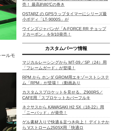
売！ 最高約80℃の巻き
QSTARZ の GPSラップタイマーにシリーズ最
小ボディ「LT-9000S」が
ウインズジャパンが「A-FORCE RR チョップ
ドカーボン」を9/10発売！
カスタムパーツ情報
レールモ
マジカルレーシングから MT-09／SP（24）用
「フレームガード」が登場！
RPM から ホンダ GROM用エキゾーストシステ
ム「RPM」が登場！（動画あり
カスタムスプロケットを見せる、Z900RS／
CAFE用「スプロケットカバーフルキ
ネクサスから KAWASAKI H2 SX（18-22）用
「ニーパッド」が発売！
ゲル素材入りで快適＆足つき向上！ デイトナか
ら Vストローム250SX用「快適ロ