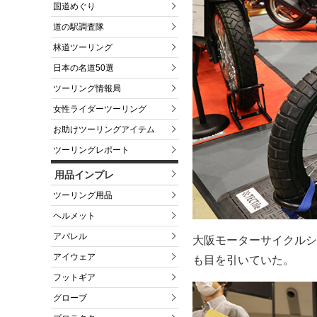
国道めぐり
道の駅調査隊
林道ツーリング
日本の名道50選
ツーリング情報局
女性ライダーツーリング
お助けツーリングアイテム
ツーリングレポート
用品インプレ
ツーリング用品
ヘルメット
アパレル
大阪モーターサイクルシ
アイウェア
も目を引いていた。
フットギア
グローブ