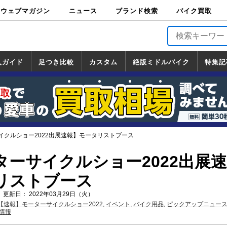
ウェブマガジン
ニュース
ブランド検索
バイク買取
バイクブロス・
原付＆ミニバイ
スポーツ＆ネイ
アメリカン＆ツ
ビッグスクータ
オフロード
バージンハーレ
バージンBMW
バージンドゥカ
バージントライ
ニュース
車両情報
イベント
キャンペ
トピック
バイク用
バイクパ
書籍・
サポート
お知らせ
ブランドを検
ブランドボイ
バイク買取
マガジンズ
ク
キッド
アラー
ー
ー
ティ
アンフ
TOP
ーン
ス
品
ーツ
DVD
索
ス
入ガイド
足つき比較
カスタム
絶版ミドルバイク
特集記
入ガイド
ンダ
マハ
ズキ
ワサキ
カスタム
ホンダ
ヤマハ
スズキ
カワサキ
道の駅調査隊
ツーリング情報局
日本の道50選
国道めぐり
林道ツーリング
絶版ミドルバイク
ホンダ
ヤマハ
スズキ
カワサキ
覧
一覧
一覧
イクルショー2022出展速報】モータリストブース
ターサイクルショー2022出展速
リストブース
 更新日： 2022年03月29日（火）
【速報】モーターサイクルショー2022
,
イベント
,
バイク用品
,
ピックアップニュー
情報