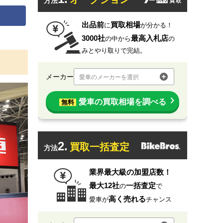
方法
出品前
買取相場
に
が分かる！
3000社
最高入札店
の中から
の
みとやり取りで完結。
メーカー
愛車のメーカーを選択
愛車の買取相場を調べる
無料
2.
買取一括査定
方法
業界最大級の加盟店数！
最大12社
一括査定
の
で
高く売れる
愛車が
チャンス