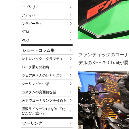
アプリリア
アディバ
マラグーティ
KTM
PGO
ショートコラム集
ファンティックのコーナ
レトロバイク・グラフティ
デルのXEF250 Trai
バイク乗りの勘所
ウェア屋さんのひとりごと
ツーリングのつぼ
カスタムの真面目な話
医学でコーナリングを極める!
流浪ライター“のぶを”の『た
びたび、旅へ』
ツーリング