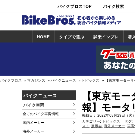
バイクブロスTOP
バイク検索
中古バイ
カタログ検
ショップ検
ク・新車検
索
索
索
HOME
タイプで選ぶ
試乗インプレ
購
スポーツ＆ネ
原付＆ミニバ
アメリカン＆
ビッグスクー
オフロード
試乗インプレ
ホンダ
ヤマハ
スズキ
カワサキ
ハーレー
BMW
トライアンフ
ドゥカティ
購
ホ
ヤ
ス
カ
イキッド
イク
クルーザー
ター
一覧
一
バイクブロス
マガジンズ
バイクニュース
トピックス
【東京モーターサ
【東京モー
バイクニュース
報】モータ
バイク車両
全てのバイク車両情報
掲載日： 2022年03月29日（火）
カテゴリー:
トピックス
タグ:
国内メーカー
スト
,
展示会
,
海外メーカー
,
車両
海外メーカー