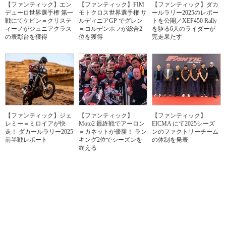
【ファンティック】エン
【ファンティック】FIM
【ファンティック】ダカ
デューロ世界選手権 第一
モトクロス世界選手権 サ
ールラリー2025のレポー
戦にてケビン＝クリステ
ルディニアGP でグレン
トを公開／XEF450 Rally
ィーノがジュニアクラス
＝コルデンホフが総合2
を駆る6人のライダーが
の表彰台を獲得
位を獲得
完走果たす
【ファンティック】ジェ
【ファンティック】
【ファンティック】
レミー＝ミロイアが快
Moto2 最終戦でアーロン
EICMA にて2025シーズ
走！ ダカールラリー2025
＝カネットが優勝！ ラン
ンのファクトリーチーム
前半戦レポート
キング2位でシーズンを
の体制を発表
終える