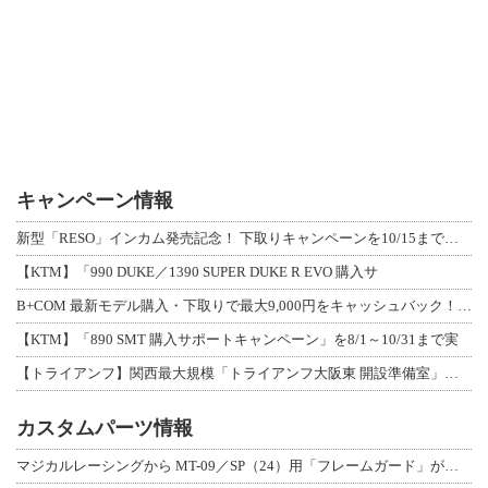
キャンペーン情報
新型「RESO」インカム発売記念！ 下取りキャンペーンを10/15まで延長して開
【KTM】「990 DUKE／1390 SUPER DUKE R EVO 購入サ
B+COM 最新モデル購入・下取りで最大9,000円をキャッシュバック！「B+F
【KTM】「890 SMT 購入サポートキャンペーン」を8/1～10/31まで実
【トライアンフ】関西最大規模「トライアンフ大阪東 開設準備室」がオープン！ 限定
カスタムパーツ情報
マジカルレーシングから MT-09／SP（24）用「フレームガード」が登場！