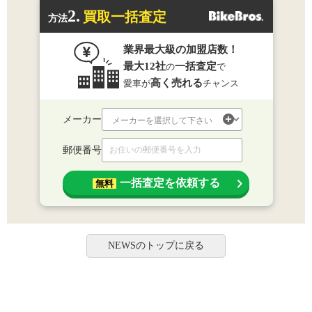
2.
買取一括査定
方法
業界最大級の加盟店数！
最大12社
一括査定
の
で
高く売れる
愛車が
チャンス
メーカー
郵便番号
一括査定を依頼する
無料
NEWSのトップに戻る