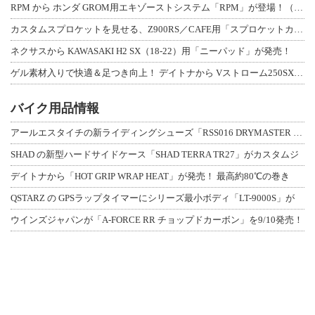
RPM から ホンダ GROM用エキゾーストシステム「RPM」が登場！（動画あり
カスタムスプロケットを見せる、Z900RS／CAFE用「スプロケットカバーフルキ
ネクサスから KAWASAKI H2 SX（18-22）用「ニーパッド」が発売！
ゲル素材入りで快適＆足つき向上！ デイトナから Vストローム250SX用「快適ロ
バイク用品情報
アールエスタイチの新ライディングシューズ「RSS016 DRYMASTER スト
SHAD の新型ハードサイドケース「SHAD TERRA TR27」がカスタムジ
デイトナから「HOT GRIP WRAP HEAT」が発売！ 最高約80℃の巻き
QSTARZ の GPSラップタイマーにシリーズ最小ボディ「LT-9000S」が
ウインズジャパンが「A-FORCE RR チョップドカーボン」を9/10発売！