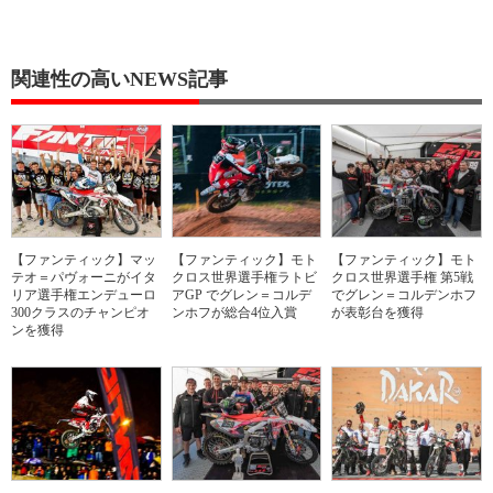
関連性の高いNEWS記事
【ファンティック】マッ
【ファンティック】モト
【ファンティック】モト
テオ＝パヴォーニがイタ
クロス世界選手権ラトビ
クロス世界選手権 第5戦
リア選手権エンデューロ
アGP でグレン＝コルデ
でグレン＝コルデンホフ
300クラスのチャンピオ
ンホフが総合4位入賞
が表彰台を獲得
ンを獲得