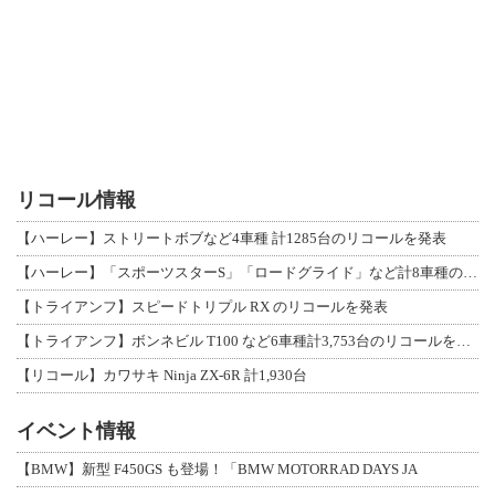
リコール情報
【ハーレー】ストリートボブなど4車種 計1285台のリコールを発表
【ハーレー】「スポーツスターS」「ロードグライド」など計8車種のリコールを発表
【トライアンフ】スピードトリプル RX のリコールを発表
【トライアンフ】ボンネビル T100 など6車種計3,753台のリコールを発表
【リコール】カワサキ Ninja ZX-6R 計1,930台
イベント情報
【BMW】新型 F450GS も登場！「BMW MOTORRAD DAYS JA