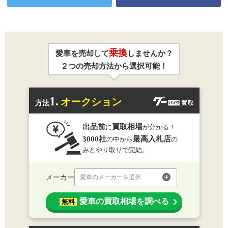
乗換
愛車を売却して
しませんか？
２つの売却方法から選択可能！
1.
オークション
方法
出品前
買取相場
に
が分かる！
3000社
最高入札店
の中から
の
みとやり取りで完結。
メーカー
愛車のメーカーを選択
愛車の買取相場を調べる
無料