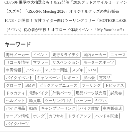
CB750F 展示や大抽選会も！ 8/22開催「2026グッドスマイルミーティン
【スズキ】「GSX-S/R Meeting 2026」オリジナルグッズの先行販売
10/23・24開催！ 女性ライダー向けツーリングラリー「MOTHER LAKE
【ヤマハ】初心者が主役！ オフロード体験イベント「My Yamaha off-r
キーワード
海外メーカー
イベント
走行＆ライテク
国内メーカー
ニュース
リコール情報
マフラー
サスペンション
モータースポーツ
車両情報
アパレル
マフラー関連
スズキ
KTM
バイクイベント
キャンペーン
レポート
展示会
電装品
グローブ
BMW
ピックアップニュース
ツーリング
トピックス
ドゥカティ
電動バイク
外装パーツ
用品パーツ販売店
試乗会
ヘルメット
輸入車
ツーリング用品
ハーレー
ヤマハ
バイク用品
動画
キャンプツーリング
バイク雑貨
車両販売店
オープン情報
ホンダ
カワサキ
トライアンフ
ハンドル関連
バイクパーツ