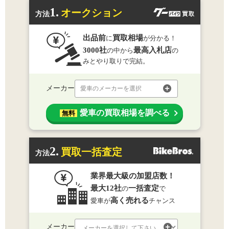
1.
オークション
方法
出品前
買取相場
に
が分かる！
3000社
最高入札店
の中から
の
みとやり取りで完結。
メーカー
愛車のメーカーを選択
愛車の買取相場を調べる
無料
2.
買取一括査定
方法
業界最大級の加盟店数！
最大12社
一括査定
の
で
高く売れる
愛車が
チャンス
メーカー