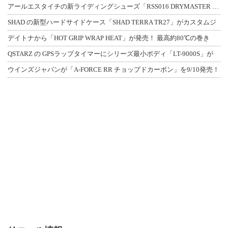
アールエスタイチの新ライディングシューズ「RSS016 DRYMASTER スト
SHAD の新型ハードサイドケース「SHAD TERRA TR27」がカスタムジ
デイトナから「HOT GRIP WRAP HEAT」が発売！ 最高約80℃の巻き
QSTARZ の GPSラップタイマーにシリーズ最小ボディ「LT-9000S」が
ウインズジャパンが「A-FORCE RR チョップドカーボン」を9/10発売！