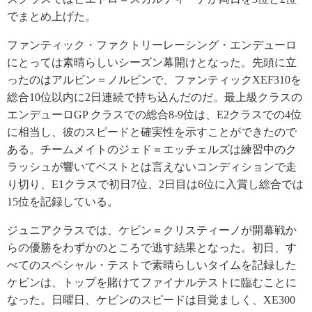
でまとめ上げた。
ファンティック・ファクトリーレーシング・エンデューロ
にとっては素晴らしいシーズン幕開けとなった。先頭に立
ったのはアルビン＝ノルビンで、ファンティックXEF310を
総合10位以内に2日連続で持ち込んだのだ。最上級クラスの
エンデューロGP クラスでの総合8-9位は、E2クラスでの4位
に相当し、彼のスピードと確実性を示すことができたので
ある。チームメイトのジェド＝エッチェルズは練習中のク
ラッシュが響いてベストとは言えないコンディションで走
り切り、E1クラスで初日7位、2日目は6位に入賞し総合では
15位を記録している。
ジュニアクラスでは、ケビン＝クリスティーノが開幕戦か
らの優勝をわずかのところで逃す結果となった。初日、す
べてのスペシャル・テストで素晴らしいタイムを記録した
ケビンは、トップを賭けてファイナルテストに臨むことに
なった。日曜日、ケビンのスピードは目覚ましく、XE300