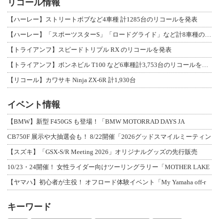
リコール情報
【ハーレー】ストリートボブなど4車種 計1285台のリコールを発表
【ハーレー】「スポーツスターS」「ロードグライド」など計8車種のリコールを発表
【トライアンフ】スピードトリプル RX のリコールを発表
【トライアンフ】ボンネビル T100 など6車種計3,753台のリコールを発表
【リコール】カワサキ Ninja ZX-6R 計1,930台
イベント情報
【BMW】新型 F450GS も登場！「BMW MOTORRAD DAYS JA
CB750F 展示や大抽選会も！ 8/22開催「2026グッドスマイルミーティン
【スズキ】「GSX-S/R Meeting 2026」オリジナルグッズの先行販売
10/23・24開催！ 女性ライダー向けツーリングラリー「MOTHER LAKE
【ヤマハ】初心者が主役！ オフロード体験イベント「My Yamaha off-r
キーワード