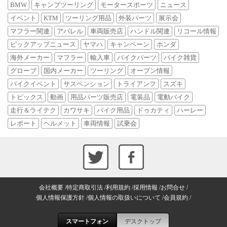
BMW
キャンプツーリング
モータースポーツ
ニュース
イベント
KTM
ツーリング用品
外装パーツ
展示会
マフラー関連
アパレル
車両販売店
ハンドル関連
リコール情報
ピックアップニュース
ヤマハ
キャンペーン
ホンダ
海外メーカー
マフラー
輸入車
バイクパーツ
バイク雑貨
グローブ
国内メーカー
ツーリング
オープン情報
バイクイベント
サスペンション
トライアンフ
スズキ
トピックス
動画
用品パーツ販売店
電装品
電動バイク
走行＆ライテク
カワサキ
バイク用品
ドゥカティ
ハーレー
レポート
ヘルメット
車両情報
試乗会
会社概要
特定商取引法
利用規約
採用情報
お問合せ
個人情報保護方針
個人情報の取扱いについて
会員規約
スマートフォン
デスクトップ