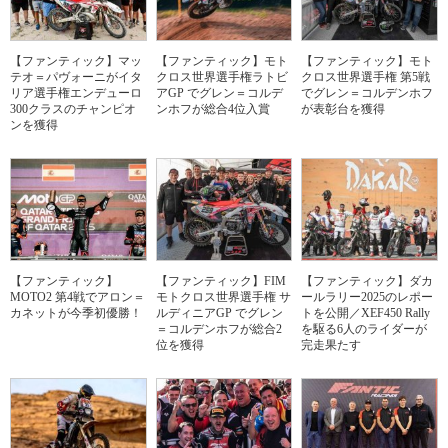
【ファンティック】マッ
【ファンティック】モト
【ファンティック】モト
テオ＝パヴォーニがイタ
クロス世界選手権ラトビ
クロス世界選手権 第5戦
リア選手権エンデューロ
アGP でグレン＝コルデ
でグレン＝コルデンホフ
300クラスのチャンピオ
ンホフが総合4位入賞
が表彰台を獲得
ンを獲得
【ファンティック】
【ファンティック】FIM
【ファンティック】ダカ
MOTO2 第4戦でアロン＝
モトクロス世界選手権 サ
ールラリー2025のレポー
カネットが今季初優勝！
ルディニアGP でグレン
トを公開／XEF450 Rally
＝コルデンホフが総合2
を駆る6人のライダーが
位を獲得
完走果たす